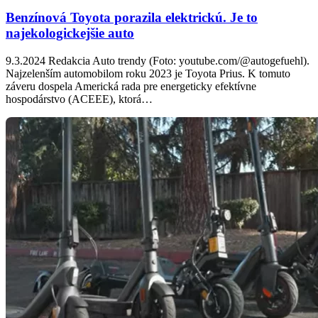
Benzínová Toyota porazila elektrickú. Je to
najekologickejšie auto
9.3.2024 Redakcia Auto trendy (Foto: youtube.com/@autogefuehl).
Najzelenším automobilom roku 2023 je Toyota Prius. K tomuto
záveru dospela Americká rada pre energeticky efektívne
hospodárstvo (ACEEE), ktorá…