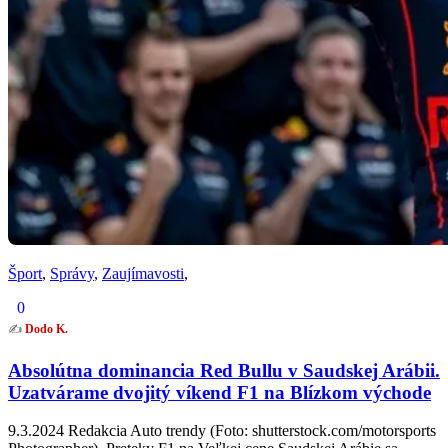
Šport
,
Správy
,
Zaujímavosti
,
0
✍️
Dodo K.
Absolútna dominancia Red Bullu v Saudskej Arábii.
Uzatvárame dvojitý víkend F1 na Blízkom východe
9.3.2024 Redakcia Auto trendy (Foto: shutterstock.com/motorsports