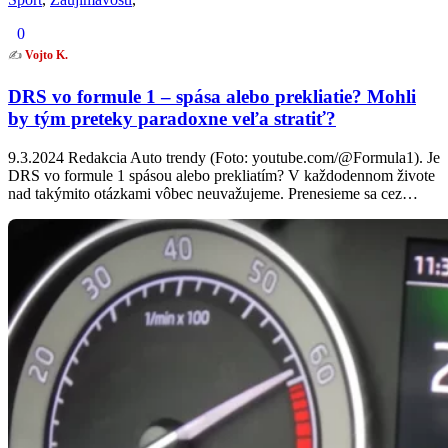
0
✍️
Vojto K.
DRS vo formule 1 – spása alebo prekliatie? Mohli
by tým preteky paradoxne veľa stratiť?
9.3.2024 Redakcia Auto trendy (Foto: youtube.com/@Formula1). Je
DRS vo formule 1 spásou alebo prekliatím? V každodennom živote
nad takýmito otázkami vôbec neuvažujeme. Prenesieme sa cez…