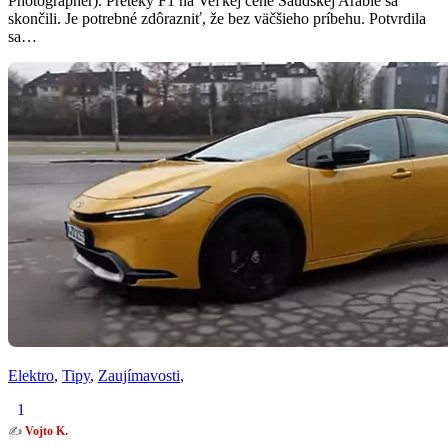
Photographer). Preteky F1 na Veľkej cene Saudskej Arábie sa
skončili. Je potrebné zdôrazniť, že bez väčšieho príbehu. Potvrdila
sa…
Elektro
,
Tipy
,
Zaujímavosti
,
1
✍️
Vojto K.