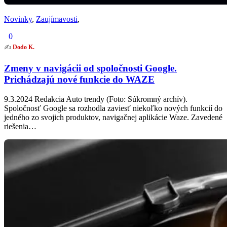
Novinky
,
Zaujímavosti
,
0
✍️
Dodo K.
Zmeny v navigácii od spoločnosti Google.
Prichádzajú nové funkcie do WAZE
9.3.2024 Redakcia Auto trendy (Foto: Súkromný archív).
Spoločnosť Google sa rozhodla zaviesť niekoľko nových funkcií do
jedného zo svojich produktov, navigačnej aplikácie Waze. Zavedené
riešenia…