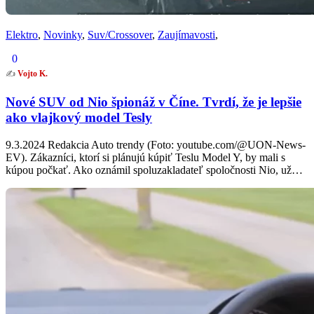
Elektro
,
Novinky
,
Suv/Crossover
,
Zaujímavosti
,
0
✍️
Vojto K.
Nové SUV od Nio špionáž v Číne. Tvrdí, že je lepšie
ako vlajkový model Tesly
9.3.2024 Redakcia Auto trendy (Foto: youtube.com/@UON-News-
EV). Zákazníci, ktorí si plánujú kúpiť Teslu Model Y, by mali s
kúpou počkať. Ako oznámil spoluzakladateľ spoločnosti Nio, už…