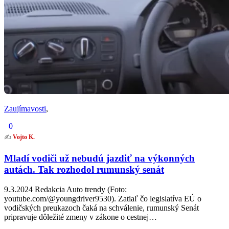
Zaujímavosti
,
0
✍️
Vojto K.
Mladí vodiči už nebudú jazdiť na výkonných
autách. Tak rozhodol rumunský senát
9.3.2024 Redakcia Auto trendy (Foto:
youtube.com/@youngdriver9530). Zatiaľ čo legislatíva EÚ o
vodičských preukazoch čaká na schválenie, rumunský Senát
pripravuje dôležité zmeny v zákone o cestnej…