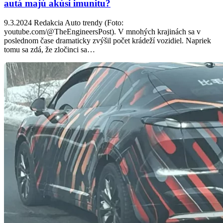
autá majú akúsi imunitu?
9.3.2024 Redakcia Auto trendy (Foto:
youtube.com/@TheEngineersPost). V mnohých krajinách sa v
poslednom čase dramaticky zvýšil počet krádeží vozidiel. Napriek
tomu sa zdá, že zločinci sa…