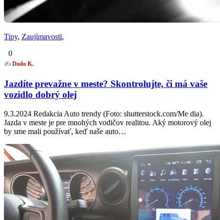
Tipy
,
Zaujímavosti
,
0
✍️
Dodo K.
Jazdíte prevažne v meste? Skontrolujte, či má vaše
vozidlo dobrý olej
9.3.2024 Redakcia Auto trendy (Foto: shutterstock.com/Me dia).
Jazda v meste je pre mnohých vodičov realitou. Aký motorový olej
by sme mali používať, keď naše auto…