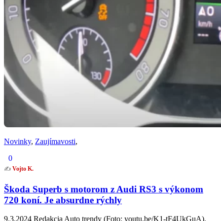
Novinky
,
Zaujímavosti
,
0
✍️
Vojto K.
Škoda Superb s motorom z Audi RS3 s výkonom
720 koní. Je absurdne rýchly
9.3.2024 Redakcia Auto trendy (Foto: youtu.be/K1-tF4UkGuA).