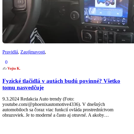
Pravidlá
,
Zaujímavosti
,
0
✍️
Vojto K.
Fyzické tlačidlá v autách budú povinné? Všetko
tomu nasvedčuje
9.3.2024 Redakcia Auto trendy (Foto:
youtube.com/@phoenixautomotive4336). V dnešných
automobiloch sa čoraz viac funkcií ovláda prostredníctvom
obrazoviek. Je to moderné a často aj otravné. A akoby…