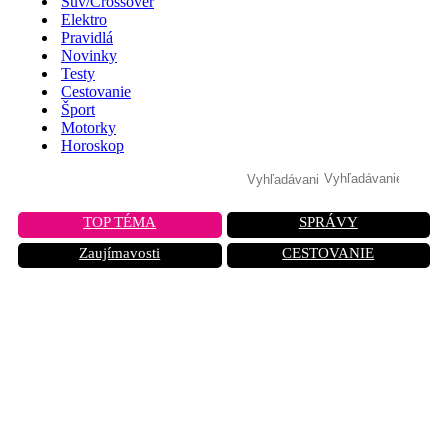
Suv/Crossover
Elektro
Pravidlá
Novinky
Testy
Cestovanie
Šport
Motorky
Horoskop
TOP TÉMA
SPRÁVY
Zaujímavosti
CESTOVANIE