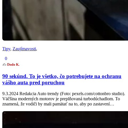
Tipy
,
Zaujímavosti
,
0
✍️
Dodo K.
90 sekúnd. To je všetko, čo potrebujete na ochranu
vášho auta pred poruchou
9.3.2024 Redakcia Auto trendy (Foto: pexels.com/cottonbro studio).
Väčšina moderných motorov je preplňovaná turbodúchadlom. To
znamená, že vodiči by mali pamätať na to, aby po zastavení…