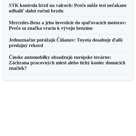
STK kontrola bŕzd na valcoch: Prečo môže test nečakane
odhaliť slabú ručnú brzdu
Mercedes-Benz a jeho investície do spaľovacích motorov:
Prečo sa značka vracia k vývoju benzínu
Jednoznačne porážajú Číňanov: Toyota dosahuje ďalší
predajný rekord
Čínske automobilky obsadzujú európske továrne:
Záchrana pracovných miest alebo tichý koniec domácich
značiek?