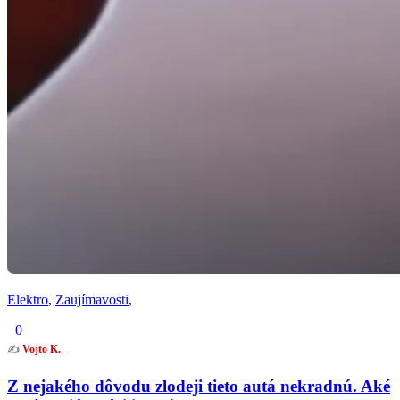
Elektro
,
Zaujímavosti
,
0
✍️
Vojto K.
Z nejakého dôvodu zlodeji tieto autá nekradnú. Aké