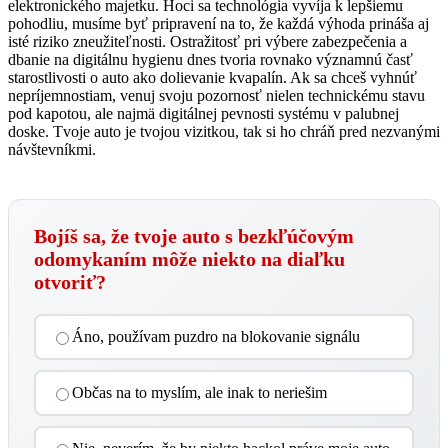
elektronického majetku. Hoci sa technológia vyvíja k lepšiemu
pohodliu, musíme byť pripravení na to, že každá výhoda prináša aj
isté riziko zneužiteľnosti. Ostražitosť pri výbere zabezpečenia a
dbanie na digitálnu hygienu dnes tvoria rovnako významnú časť
starostlivosti o auto ako dolievanie kvapalín. Ak sa chceš vyhnúť
nepríjemnostiam, venuj svoju pozornosť nielen technickému stavu
pod kapotou, ale najmä digitálnej pevnosti systému v palubnej
doske. Tvoje auto je tvojou vizitkou, tak si ho chráň pred nezvanými
návštevníkmi.
Bojíš sa, že tvoje auto s bezkľúčovým
odomykaním môže niekto na diaľku
otvoriť?
Áno, používam puzdro na blokovanie signálu
Občas na to myslím, ale inak to neriešim