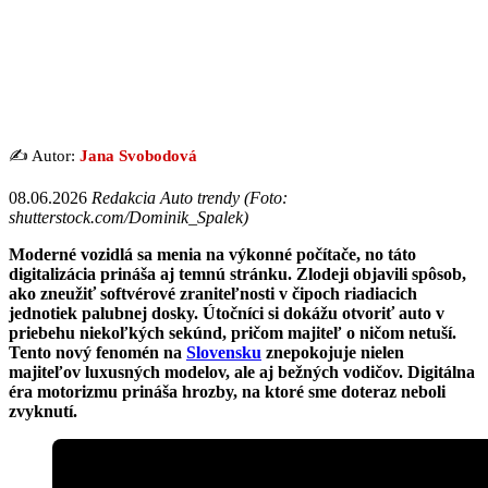
✍️ Autor:
Jana Svobodová
08.06.2026
Redakcia Auto trendy (Foto:
shutterstock.com/Dominik_Spalek)
Moderné vozidlá sa menia na výkonné počítače, no táto
digitalizácia prináša aj temnú stránku. Zlodeji objavili spôsob,
ako zneužiť softvérové zraniteľnosti v čipoch riadiacich
jednotiek palubnej dosky. Útočníci si dokážu otvoriť auto v
priebehu niekoľkých sekúnd, pričom majiteľ o ničom netuší.
Tento nový fenomén na
Slovensku
znepokojuje nielen
majiteľov luxusných modelov, ale aj bežných vodičov. Digitálna
éra motorizmu prináša hrozby, na ktoré sme doteraz neboli
zvyknutí.