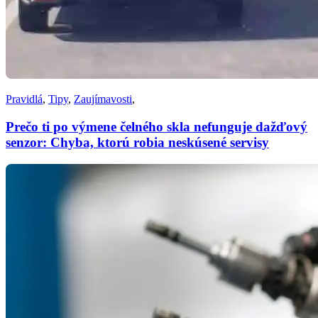
Pravidlá
,
Tipy
,
Zaujímavosti
,
Prečo ti po výmene čelného skla nefunguje dažďový
senzor: Chyba, ktorú robia neskúsené servisy