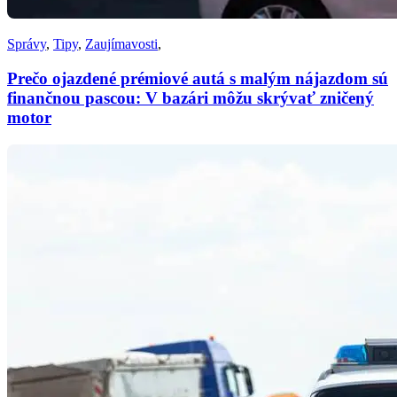
Správy
,
Tipy
,
Zaujímavosti
,
Prečo ojazdené prémiové autá s malým nájazdom sú
finančnou pascou: V bazári môžu skrývať zničený
motor