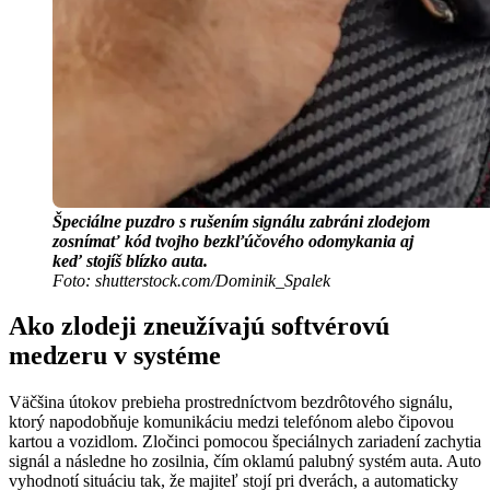
Špeciálne puzdro s rušením signálu zabráni zlodejom
zosnímať kód tvojho bezkľúčového odomykania aj
keď stojíš blízko auta.
Foto: shutterstock.com/Dominik_Spalek
Ako zlodeji zneužívajú softvérovú
medzeru v systéme
Väčšina útokov prebieha prostredníctvom bezdrôtového signálu,
ktorý napodobňuje komunikáciu medzi telefónom alebo čipovou
kartou a vozidlom. Zločinci pomocou špeciálnych zariadení zachytia
signál a následne ho zosilnia, čím oklamú palubný systém auta. Auto
vyhodnotí situáciu tak, že majiteľ stojí pri dverách, a automaticky