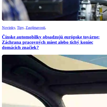
Novinky
,
Tipy
,
Zaujímavosti
,
Čínske automobilky obsadzujú európske továrne:
Záchrana pracovných miest alebo tichý koniec
domácich značiek?