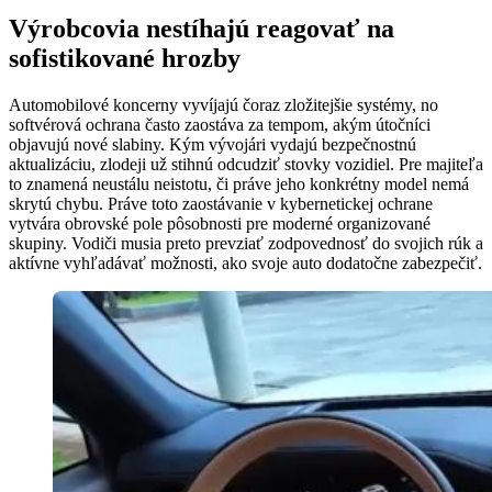
Výrobcovia nestíhajú reagovať na
sofistikované hrozby
Automobilové koncerny vyvíjajú čoraz zložitejšie systémy, no
softvérová ochrana často zaostáva za tempom, akým útočníci
objavujú nové slabiny. Kým vývojári vydajú bezpečnostnú
aktualizáciu, zlodeji už stihnú odcudziť stovky vozidiel. Pre majiteľa
to znamená neustálu neistotu, či práve jeho konkrétny model nemá
skrytú chybu. Práve toto zaostávanie v kybernetickej ochrane
vytvára obrovské pole pôsobnosti pre moderné organizované
skupiny. Vodiči musia preto prevziať zodpovednosť do svojich rúk a
aktívne vyhľadávať možnosti, ako svoje auto dodatočne zabezpečiť.