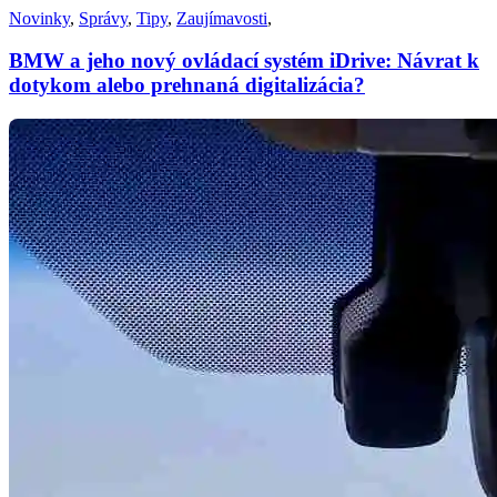
Novinky
,
Správy
,
Tipy
,
Zaujímavosti
,
BMW a jeho nový ovládací systém iDrive: Návrat k
dotykom alebo prehnaná digitalizácia?