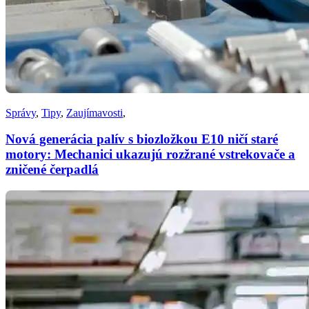
Správy
,
Tipy
,
Zaujímavosti
,
Nová generácia palív s biozložkou E10 ničí staré
motory: Mechanici ukazujú rozžrané vstrekovače a
zničené čerpadlá