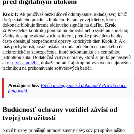
pred digitálnym útokom
Krok 1:
Ak používaš bezkľúčové odomykanie, ukladaj svoj kľúč
do špeciálneho puzdra s funkciou Faradayovej klietky, ktorá
dokonale blokuje šírenie rádiového signálu na diaľku.
Krok
2:
Pravidelne kontroluj ponuku multimediálneho systému a inštaluj
všetky dostupné aktualizácie softvéru, pretože práve tieto balíky
často obsahujú bezpečnostné opravy kritických dier.
Krok 3:
Ak
máš pochybnosti, zváž inštaláciu dodatočného mechanického či
elektronického zabezpečenia, ktoré nekomunikuje s centrálnou
jednotkou auta. Dodatočná vrstva ochrany, ktorú si pri kúpe nastavíš
ako
servis a údržba
, dokáže odradiť aj skupinu vybavenú najnovšou
technikou na prekonávanie softvérových bariér.
Prečítajte si tiež:
Prečo airbagy nie sú dokonalé? Pravda o ich
fungovaní.
Budúcnosť ochrany vozidiel závisí od
tvojej ostražitosti
Nové hrozby prinášajú nutnosť zmeny návykov pri správe nášho