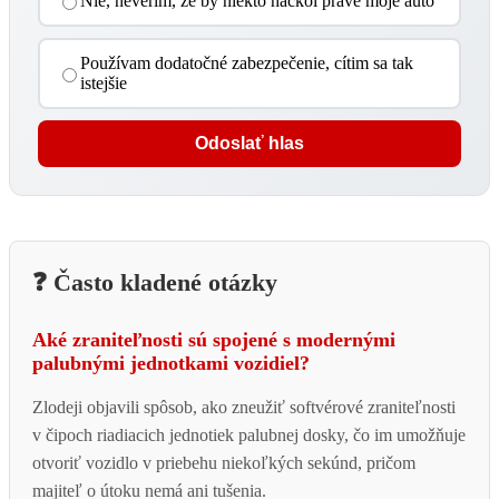
Nie, neverím, že by niekto hackol práve moje auto
Používam dodatočné zabezpečenie, cítim sa tak
istejšie
Odoslať hlas
❓ Často kladené otázky
Aké zraniteľnosti sú spojené s modernými
palubnými jednotkami vozidiel?
Zlodeji objavili spôsob, ako zneužiť softvérové zraniteľnosti
v čipoch riadiacich jednotiek palubnej dosky, čo im umožňuje
otvoriť vozidlo v priebehu niekoľkých sekúnd, pričom
majiteľ o útoku nemá ani tušenia.