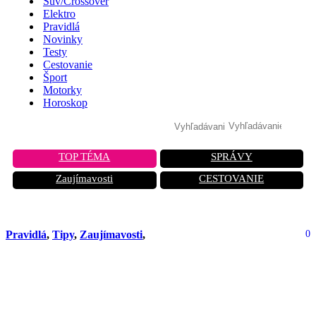
Suv/Crossover
Elektro
Pravidlá
Novinky
Testy
Cestovanie
Šport
Motorky
Horoskop
TOP TÉMA
SPRÁVY
Zaujímavosti
CESTOVANIE
Pravidlá
,
Tipy
,
Zaujímavosti
,
0
Trik zlodejov s novými čipmi v
palubovke: Takto ti auto otvoria cez
softvérovú medzeru