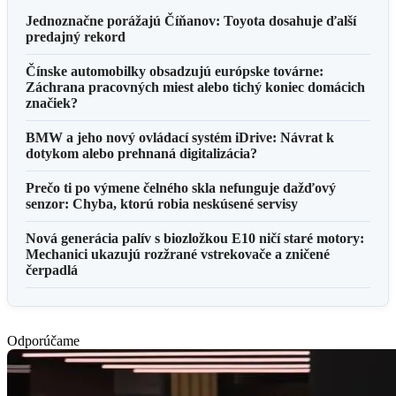
Jednoznačne porážajú Číňanov: Toyota dosahuje ďalší
predajný rekord
Čínske automobilky obsadzujú európske továrne:
Záchrana pracovných miest alebo tichý koniec domácich
značiek?
BMW a jeho nový ovládací systém iDrive: Návrat k
dotykom alebo prehnaná digitalizácia?
Prečo ti po výmene čelného skla nefunguje dažďový
senzor: Chyba, ktorú robia neskúsené servisy
Nová generácia palív s biozložkou E10 ničí staré motory:
Mechanici ukazujú rozžrané vstrekovače a zničené
čerpadlá
Odporúčame