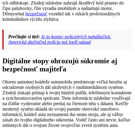
ich odblokuje. Zlodeji následne nahrajú škodlivý kód priamo do
čipu palubovky, čím vyradia imobilizér a naštartujú motor.
Dômyselná
bezpečnosť
vozidiel tak v rukách profesionálnych
kriminálnikov rýchlo zlyháva.
Prečítajte si tiež:
Je to koniec policajných naháňačiek.
Americká diaľničná polícia má lepší nápad
Digitálne stopy ohrozujú súkromie aj
bezpečnosť majiteľa
Okrem samotnej krádeže automobilu predstavuje veľkú hrozbu aj
odcudzenie osobných dát uložených v multimediálnom systéme.
Zlodeji získajú prístup k tvojej histórii polôh, telefónnym kontaktom
a synchronizovaným správam. Tieto informácie následne využívajú
na ďalšie vydieranie alebo predaj na čiernom trhu s dátami. Keďže
moderný systém ukladá do svojej pamäte obrovské množstvo
informácií, krádež auta neznamená iba stratu stroja, ale aj vážny
zásah do tvojho digitálneho súkromia. Vodič často ani nevie, koľko
intímnych dát o svojom živote svojvoľne zveril systému auta.