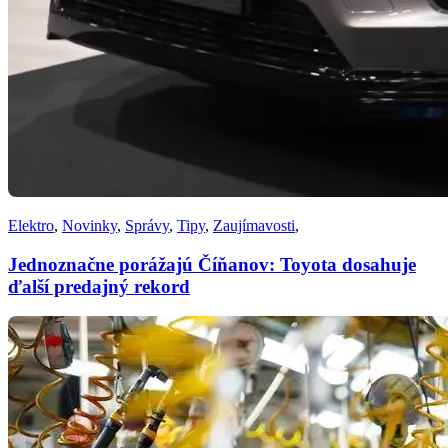
Elektro
,
Novinky
,
Správy
,
Tipy
,
Zaujímavosti
,
Jednoznačne porážajú Číňanov: Toyota dosahuje
ďalší predajný rekord