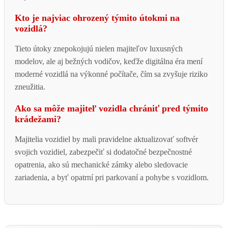
Kto je najviac ohrozený týmito útokmi na
vozidlá?
Tieto útoky znepokojujú nielen majiteľov luxusných
modelov, ale aj bežných vodičov, keďže digitálna éra mení
moderné vozidlá na výkonné počítače, čím sa zvyšuje riziko
zneužitia.
Ako sa môže majiteľ vozidla chrániť pred týmito
krádežami?
Majitelia vozidiel by mali pravidelne aktualizovať softvér
svojich vozidiel, zabezpečiť si dodatočné bezpečnostné
opatrenia, ako sú mechanické zámky alebo sledovacie
zariadenia, a byť opatrní pri parkovaní a pohybe s vozidlom.