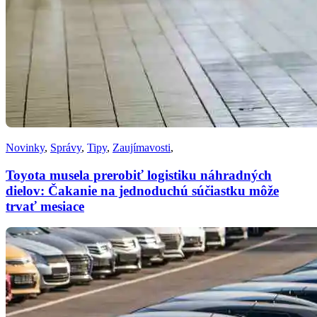
Novinky
,
Správy
,
Tipy
,
Zaujímavosti
,
Toyota musela prerobiť logistiku náhradných
dielov: Čakanie na jednoduchú súčiastku môže
trvať mesiace