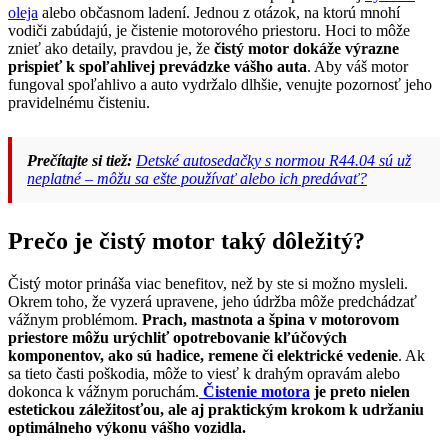
oleja
alebo občasnom ladení. Jednou z otázok, na ktorú mnohí
vodiči zabúdajú, je čistenie motorového priestoru. Hoci to môže
znieť ako detaily, pravdou je, že
čistý motor dokáže výrazne
prispieť k spoľahlivej prevádzke vášho auta
. Aby váš motor
fungoval spoľahlivo a auto vydržalo dlhšie, venujte pozornosť jeho
pravidelnému čisteniu.
Prečítajte si tiež:
Detské autosedačky s normou R44.04 sú už
neplatné – môžu sa ešte používať alebo ich predávať?
Prečo je čistý motor taký dôležitý?
Čistý motor prináša viac benefitov, než by ste si možno mysleli.
Okrem toho, že vyzerá upravene, jeho údržba môže predchádzať
vážnym problémom.
Prach, mastnota a špina v motorovom
priestore môžu urýchliť opotrebovanie kľúčových
komponentov, ako sú hadice, remene či elektrické vedenie
. Ak
sa tieto časti poškodia, môže to viesť k drahým opravám alebo
dokonca k vážnym poruchám.
Čistenie motora
je preto nielen
estetickou záležitosťou, ale aj praktickým krokom k udržaniu
optimálneho výkonu vášho vozidla.