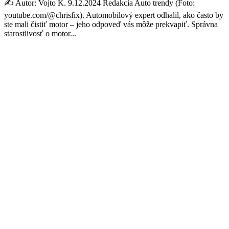
✍️ Autor: Vojto K. 9.12.2024 Redakcia Auto trendy (Foto:
youtube.com/@chrisfix). Automobilový expert odhalil, ako často by
ste mali čistiť motor – jeho odpoveď vás môže prekvapiť. Správna
starostlivosť o motor...