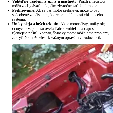
Viditeľné usadeniny špiny a mastnoty:
Prach a nečistoty
môžu zachytávať teplo, čím zbytočne zaťažujú motor.
Prehrievanie:
Ak sa váš motor prehrieva, môže to byť
spôsobené znečistením, ktoré bráni účinnosti chladiaceho
systému.
Úniky oleja a iných tekutín:
Ak je motor čistý, úniky oleja
či iných kvapalín sú oveľa ľahšie viditeľné a dajú sa
rýchlejšie riešiť. Naopak, špinavý motor môže tieto problémy
zakryť, čo môže viesť k vážnym opravám v budúcnosti.