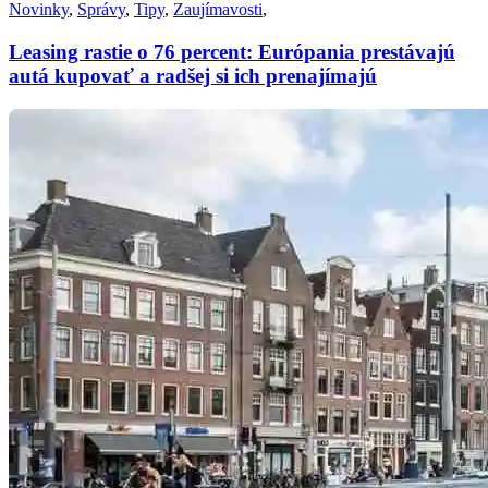
Novinky
,
Správy
,
Tipy
,
Zaujímavosti
,
Leasing rastie o 76 percent: Európania prestávajú
autá kupovať a radšej si ich prenajímajú