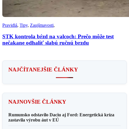
Pravidlá
,
Tipy
,
Zaujímavosti
,
STK kontrola bŕzd na valcoch: Prečo môže test
nečakane odhaliť slabú ručnú brzdu
NAJČÍTANEJŠIE ČLÁNKY
NAJNOVŠIE ČLÁNKY
Rumunsko odstavilo Daciu aj Ford: Energetická kríza
zastavila výrobu áut v EÚ