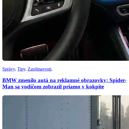
Správy
,
Tipy
,
Zaujímavosti
,
BMW zmenilo autá na reklamné obrazovky: Spider-
Man sa vodičom zobrazil priamo v kokpite