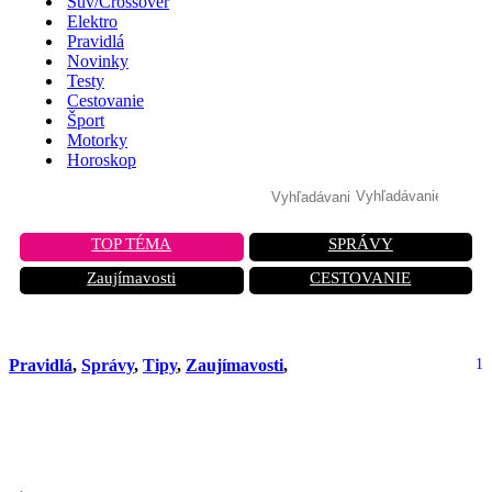
Suv/Crossover
Elektro
Pravidlá
Novinky
Testy
Cestovanie
Šport
Motorky
Horoskop
TOP TÉMA
SPRÁVY
Zaujímavosti
CESTOVANIE
Pravidlá
,
Správy
,
Tipy
,
Zaujímavosti
,
1
Čistý motor = spoľahlivé auto! Ako
často by ste mali čistiť motor?