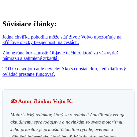
Súvisiace články:
Jedna chvíľka pohodlia môže stáť život: Volvo upozorňuje na
kľúčové otázky bezpečnosti na cestách.
Zimné rána bez starostí: Objavte tlačidlo, ktoré za vás vyrieši
námrazu a zahmlené zrkadlá!
TOTO o svojom aute neviete: Ako sa dostať dnu, keď diaľkový
ovládač prestane fungovať.
✍️ Autor článku: Vojto K.
Motoristický redaktor, ktorý sa v redakcii AutoTrendy venuje
aktuálnemu spravodajstvu a novinkám zo sveta motorizmu.
Jeho prioritou je prinášať čitateľom rýchle, overené a
užitočné informácie, ktoré im uľahčia život za volantom.