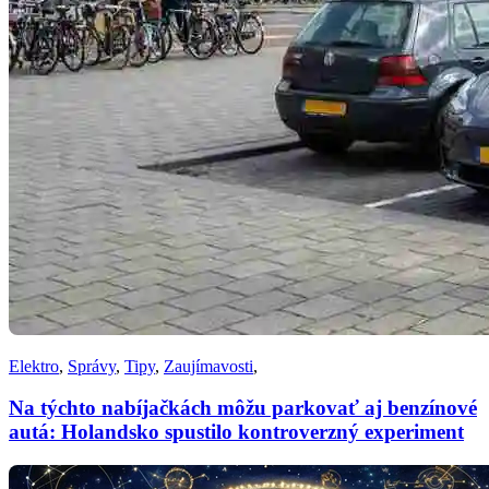
Elektro
,
Správy
,
Tipy
,
Zaujímavosti
,
Na týchto nabíjačkách môžu parkovať aj benzínové
autá: Holandsko spustilo kontroverzný experiment