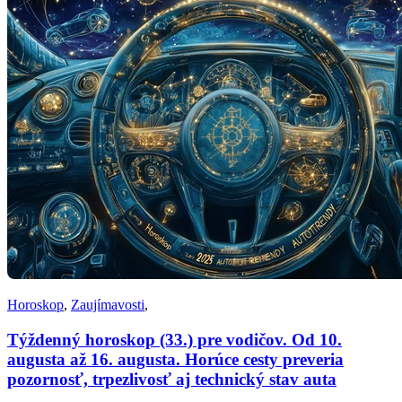
Horoskop
,
Zaujímavosti
,
Týždenný horoskop (33.) pre vodičov. Od 10.
augusta až 16. augusta. Horúce cesty preveria
pozornosť, trpezlivosť aj technický stav auta