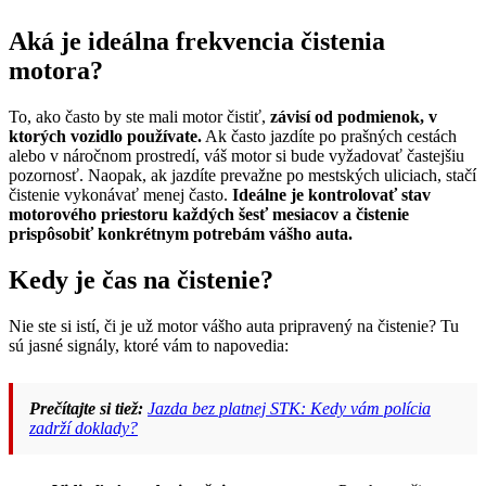
Aká je ideálna frekvencia čistenia
motora?
To, ako často by ste mali motor čistiť,
závisí od podmienok, v
ktorých vozidlo používate.
Ak často jazdíte po prašných cestách
alebo v náročnom prostredí, váš motor si bude vyžadovať častejšiu
pozornosť. Naopak, ak jazdíte prevažne po mestských uliciach, stačí
čistenie vykonávať menej často.
Ideálne je kontrolovať stav
motorového priestoru každých šesť mesiacov a čistenie
prispôsobiť konkrétnym potrebám vášho auta.
Kedy je čas na čistenie?
Nie ste si istí, či je už motor vášho auta pripravený na čistenie? Tu
sú jasné signály, ktoré vám to napovedia:
Prečítajte si tiež:
Jazda bez platnej STK: Kedy vám polícia
zadrží doklady?