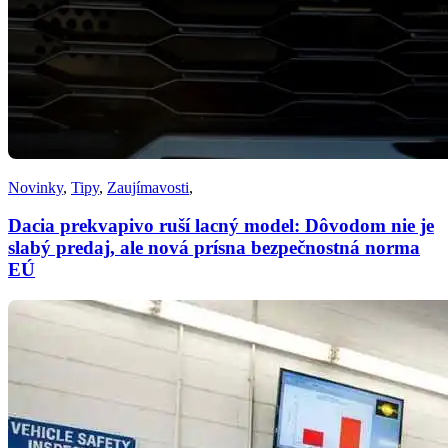
Novinky
,
Tipy
,
Zaujímavosti
,
Dacia prekvapivo ruší lacný model: Dôvodom nie je
slabý predaj, ale nová prísna bezpečnostná norma
EÚ