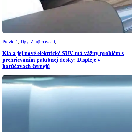
Pravidlá
,
Tipy
,
Zaujímavosti
,
Kia a jej nové elektrické SUV má vážny problém s
prehrievaním palubnej dosky: Displeje v
horúčavách černejú