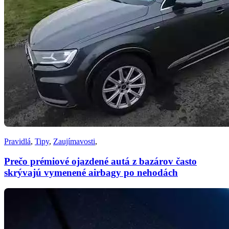
Pravidlá
,
Tipy
,
Zaujímavosti
,
Prečo prémiové ojazdené autá z bazárov často
skrývajú vymenené airbagy po nehodách