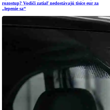
rozostup? Vodiči zatiaľ nedostávajú tisíce eur za
„lepenie sa“