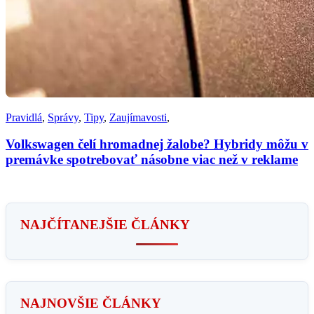
Pravidlá
,
Správy
,
Tipy
,
Zaujímavosti
,
Volkswagen čelí hromadnej žalobe? Hybridy môžu v
premávke spotrebovať násobne viac než v reklame
NAJČÍTANEJŠIE ČLÁNKY
NAJNOVŠIE ČLÁNKY