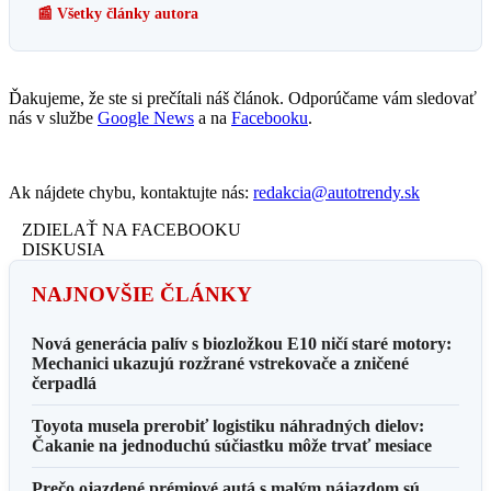
📰 Všetky články autora
Ďakujeme, že ste si prečítali náš článok. Odporúčame vám sledovať
nás v službe
Google News
a na
Facebooku
.
Ak nájdete chybu, kontaktujte nás:
redakcia@autotrendy.sk
ZDIELAŤ NA FACEBOOKU
DISKUSIA
NAJNOVŠIE ČLÁNKY
Nová generácia palív s biozložkou E10 ničí staré motory:
Mechanici ukazujú rozžrané vstrekovače a zničené
čerpadlá
Toyota musela prerobiť logistiku náhradných dielov:
Čakanie na jednoduchú súčiastku môže trvať mesiace
Prečo ojazdené prémiové autá s malým nájazdom sú