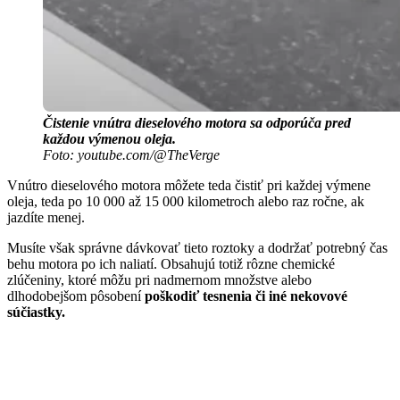
Čistenie vnútra dieselového motora sa odporúča pred
každou výmenou oleja.
Foto: youtube.com/@TheVerge
Vnútro dieselového motora môžete teda čistiť pri každej výmene
oleja, teda po 10 000 až 15 000 kilometroch alebo raz ročne, ak
jazdíte menej.
Musíte však správne dávkovať tieto roztoky a dodržať potrebný čas
behu motora po ich naliatí. Obsahujú totiž rôzne chemické
zlúčeniny, ktoré môžu pri nadmernom množstve alebo
dlhodobejšom pôsobení
poškodiť tesnenia či iné nekovové
súčiastky.