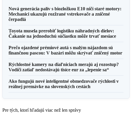
Nová generácia palív s biozložkou E10 ničí staré motory:
Mechanici ukazujú rozžrané vstrekovače a zničené
čerpadlá
Toyota musela prerobiť logistiku náhradných dielov:
Čakanie na jednoduchú súčiastku môže trvať mesiace
Prečo ojazdené prémiové autá s malým nájazdom sú
finančnou pascou: V bazári môžu skrývať zničený motor
Rýchlostné kamery na diaľniciach merajú aj rozostup?
Vodiči zatiaľ nedostávajú tisíce eur za „lepenie sa“
Ako fungujú nové inteligentné obmedzovače rýchlosti v
reálnej premávke na slovenských cestách
Pre tých, ktorí hľadajú viac než len správy