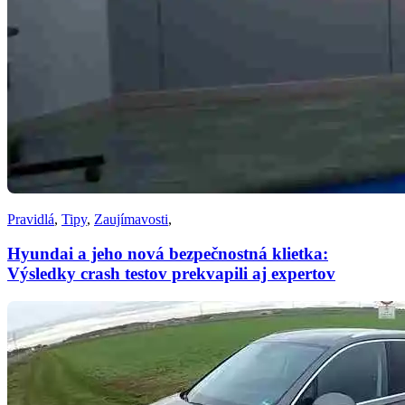
Pravidlá
,
Tipy
,
Zaujímavosti
,
Hyundai a jeho nová bezpečnostná klietka:
Výsledky crash testov prekvapili aj expertov