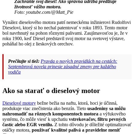
Zachráňte svoj diesel! Ako správna údržba predlžuje
životnosť vášho motora.
Foto: youtube.com/@Matt_Pie
Vynález dieselového motora patrí nemeckému inžinierovi Rudolfovi
Dieselovi, ktorý si ho nechal patentovať v roku 1893. Tento motor
bol navrhnutý na pohon rôznymi palivami. Zaujímavosťou je, že v
roku 1900, keď Diesel predstavil svoj motor na svetovej výstave,
poháňal ho olej z lieskových orechov.
Prečítajte si tiež:
Pravda o nových pravidlách na cestách:
Septembrová novela prinesie zásadné zmeny pre každého
vodiča
Ako sa starať o dieselový motor
Dieselové motory
bežne bežia na naftu, ktorá, hoci je účinná,
produkuje viac znečistenia ako benzín. Tieto
usadeniny sa môžu
nahromadiť na rôznych komponentoch motora
a výfukového
systému, čo môže viesť k upchatiu
vstrekovačov, filtru pevných
častíc alebo EGR ventilu.
Z tohto dôvodu je dôležité optimalizovať
otáčky motora,
používať kvalitné palivá a pravidelne meniť