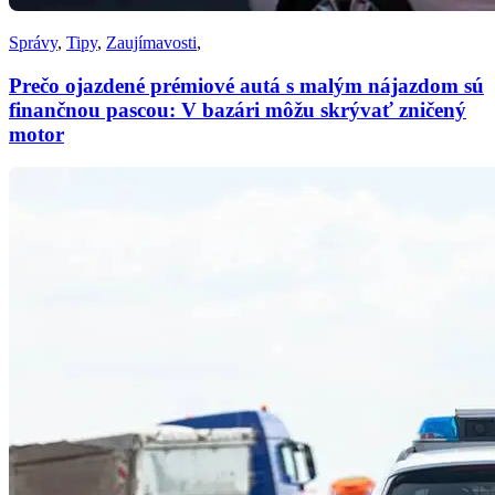
Správy
,
Tipy
,
Zaujímavosti
,
Prečo ojazdené prémiové autá s malým nájazdom sú
finančnou pascou: V bazári môžu skrývať zničený
motor