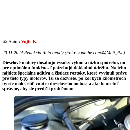
✍️ Autor:
Vojto K.
20.11.2024 Redakcia Auto trendy (Foto: youtube.com/@Matt_Pie).
Dieselové motory dosahujú vysoký výkon a nízku spotrebu, no
pre optimálnu funkčnosť potrebujú dôkladnú údržbu. Na trhu
nájdete špeciálne aditíva a čistiace roztoky, ktoré vyvinuli práve
pre tieto typy motorov. Tu sa dozviete, po koľkých kilometroch
by ste mali čistiť vnútro dieselového motora a ako to urobiť
správne, aby ste predišli problémom.