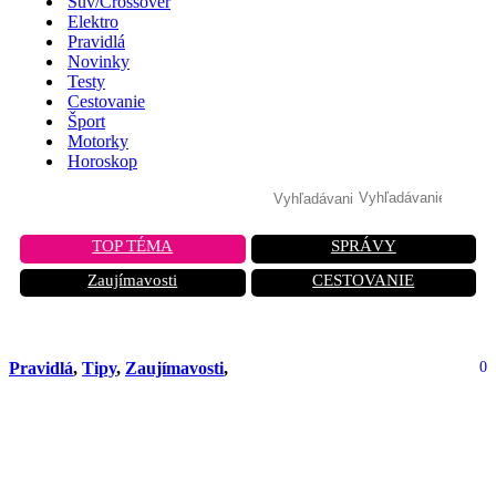
Suv/Crossover
Elektro
Pravidlá
Novinky
Testy
Cestovanie
Šport
Motorky
Horoskop
TOP TÉMA
SPRÁVY
Zaujímavosti
CESTOVANIE
Pravidlá
,
Tipy
,
Zaujímavosti
,
0
Zachráňte svoj diesel! Ako správna
údržba predlžuje životnosť vášho
motora.