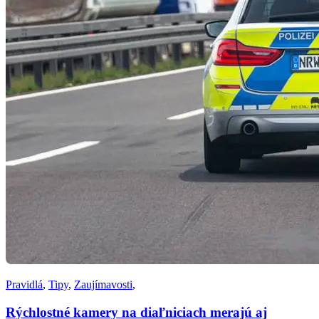
Pravidlá
,
Tipy
,
Zaujímavosti
,
Rýchlostné kamery na diaľniciach merajú aj