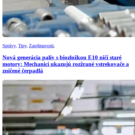
Správy
,
Tipy
,
Zaujímavosti
,
Nová generácia palív s biozložkou E10 ničí staré
motory: Mechanici ukazujú rozžrané vstrekovače a
zničené čerpadlá