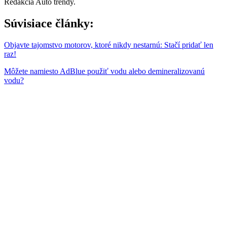
Redakcia Auto trendy.
Súvisiace články:
Objavte tajomstvo motorov, ktoré nikdy nestarnú: Stačí pridať len
raz!
Môžete namiesto AdBlue použiť vodu alebo demineralizovanú
vodu?