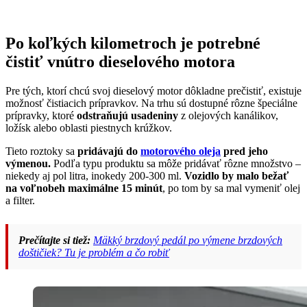
Po koľkých kilometroch je potrebné
čistiť vnútro dieselového motora
Pre tých, ktorí chcú svoj dieselový motor dôkladne prečistiť, existuje
možnosť čistiacich prípravkov. Na trhu sú dostupné rôzne špeciálne
prípravky, ktoré
odstraňujú usadeniny
z olejových kanálikov,
ložísk alebo oblasti piestnych krúžkov.
Tieto roztoky sa
pridávajú do
motorového oleja
pred jeho
výmenou.
Podľa typu produktu sa môže pridávať rôzne množstvo –
niekedy aj pol litra, inokedy 200-300 ml.
Vozidlo by malo bežať
na voľnobeh maximálne 15 minút
, po tom by sa mal vymeniť olej
a filter.
Prečítajte si tiež:
Mäkký brzdový pedál po výmene brzdových
doštičiek? Tu je problém a čo robiť