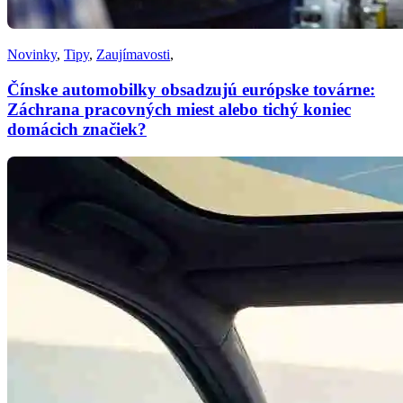
Novinky
,
Tipy
,
Zaujímavosti
,
Čínske automobilky obsadzujú európske továrne:
Záchrana pracovných miest alebo tichý koniec
domácich značiek?