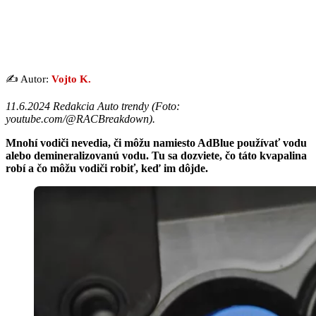
✍️ Autor:
Vojto K.
11.6.2024 Redakcia Auto trendy (Foto:
youtube.com/@RACBreakdown).
Mnohí vodiči nevedia, či môžu namiesto AdBlue používať vodu
alebo demineralizovanú vodu. Tu sa dozviete, čo táto kvapalina
robí a čo môžu vodiči robiť, keď im dôjde.