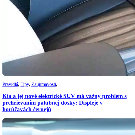
Pravidlá
,
Tipy
,
Zaujímavosti
,
Kia a jej nové elektrické SUV má vážny problém s
prehrievaním palubnej dosky: Displeje v
horúčavách černejú