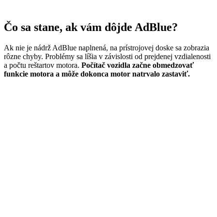
Čo sa stane, ak vám dôjde AdBlue?
Ak nie je nádrž AdBlue naplnená, na prístrojovej doske sa zobrazia
rôzne chyby. Problémy sa líšia v závislosti od prejdenej vzdialenosti
a počtu reštartov motora.
Počítač vozidla začne obmedzovať
funkcie motora a môže dokonca motor natrvalo zastaviť.