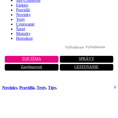
Suv/Crossover
Elektro
Pravidlá
Novinky
Testy
Cestovanie
Šport
Motorky
Horoskop
TOP TÉMA
SPRÁVY
Zaujímavosti
CESTOVANIE
Novinky
,
Pravidlá
,
Testy
,
Tipy
,
0
Môžete namiesto AdBlue použiť vodu
alebo demineralizovanú vodu?