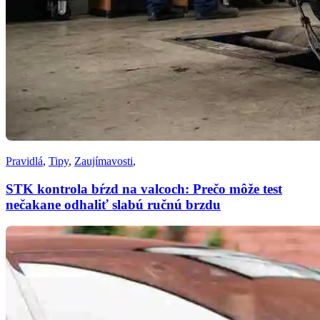
Pravidlá
,
Tipy
,
Zaujímavosti
,
STK kontrola bŕzd na valcoch: Prečo môže test
nečakane odhaliť slabú ručnú brzdu