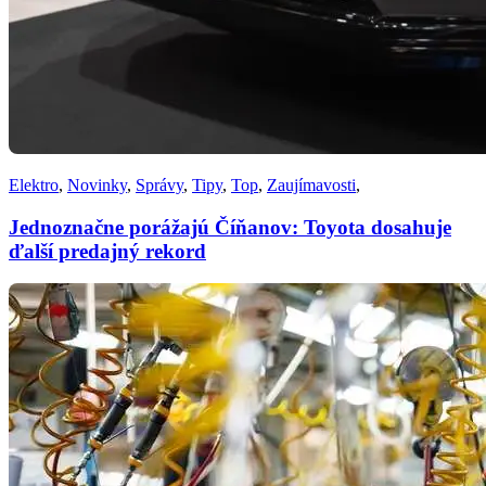
Elektro
,
Novinky
,
Správy
,
Tipy
,
Top
,
Zaujímavosti
,
Jednoznačne porážajú Číňanov: Toyota dosahuje
ďalší predajný rekord