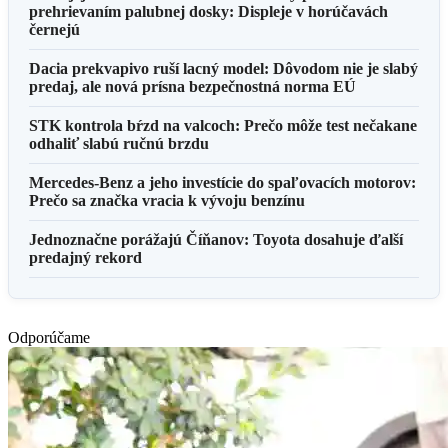
prehrievaním palubnej dosky: Displeje v horúčavách
černejú
Dacia prekvapivo ruší lacný model: Dôvodom nie je slabý
predaj, ale nová prísna bezpečnostná norma EÚ
STK kontrola bŕzd na valcoch: Prečo môže test nečakane
odhaliť slabú ručnú brzdu
Mercedes-Benz a jeho investície do spaľovacích motorov:
Prečo sa značka vracia k vývoju benzínu
Jednoznačne porážajú Číňanov: Toyota dosahuje ďalší
predajný rekord
Odporúčame