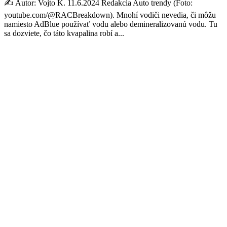
✍️ Autor: Vojto K. 11.6.2024 Redakcia Auto trendy (Foto:
youtube.com/@RACBreakdown). Mnohí vodiči nevedia, či môžu
namiesto AdBlue používať vodu alebo demineralizovanú vodu. Tu
sa dozviete, čo táto kvapalina robí a...