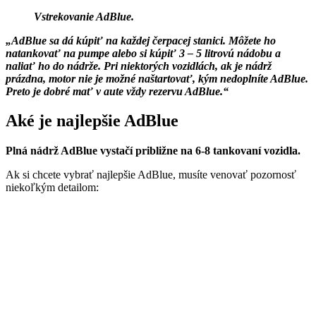
Vstrekovanie AdBlue.
„AdBlue sa dá kúpiť na každej čerpacej stanici. Môžete ho
natankovať na pumpe alebo si kúpiť 3 – 5 litrovú nádobu a
naliať ho do nádrže. Pri niektorých vozidlách, ak je nádrž
prázdna, motor nie je možné naštartovať, kým nedoplníte AdBlue.
Preto je dobré mať v aute vždy rezervu AdBlue.“
Aké je najlepšie AdBlue
Plná nádrž AdBlue vystačí približne na 6-8 tankovaní vozidla.
Ak si chcete vybrať najlepšie AdBlue, musíte venovať pozornosť
niekoľkým detailom: