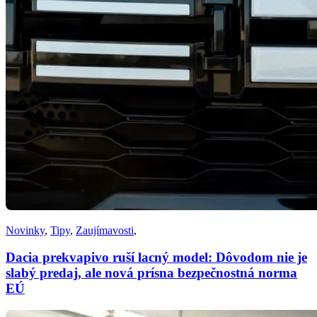
Novinky
,
Tipy
,
Zaujímavosti
,
Dacia prekvapivo ruší lacný model: Dôvodom nie je
slabý predaj, ale nová prísna bezpečnostná norma
EÚ