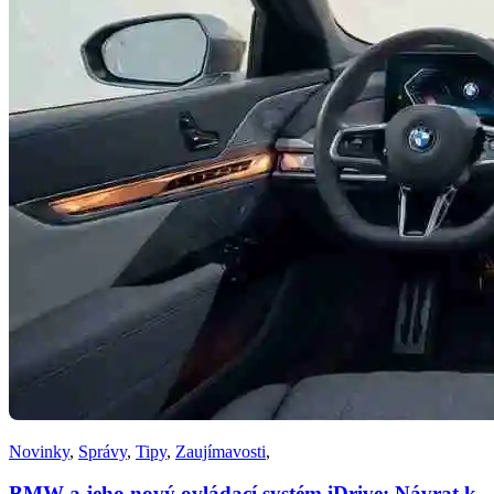
Novinky
,
Správy
,
Tipy
,
Zaujímavosti
,
BMW a jeho nový ovládací systém iDrive: Návrat k