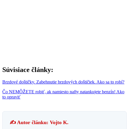
Súvisiace články:
Brzdové doštičky. Zabehnutie brzdových doštičiek. Ako sa to robí?
Čo NEMÔŽETE robiť, ak namiesto nafty natankujete benzín! Ako
to opraviť
✍️ Autor článku: Vojto K.