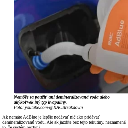
Nemôže sa použiť ani demineralizovaná voda alebo
akýkoľvek iný typ kvapaliny.
Foto: youtube.com/@RACBreakdown
Ak nemáte AdBlue je lepšie nedávať nič ako pridávať
demineralizovanú vodu. Ale ak jazdíte bez tejto tekutiny, neznamená
to, že systém nezlyhá.