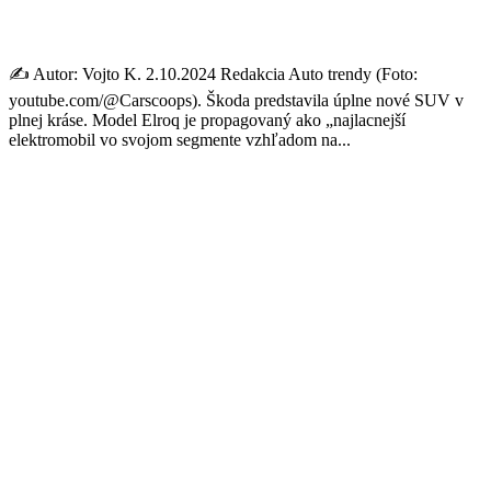
triede
✍️ Autor: Vojto K. 2.10.2024 Redakcia Auto trendy (Foto:
youtube.com/@Carscoops). Škoda predstavila úplne nové SUV v
plnej kráse. Model Elroq je propagovaný ako „najlacnejší
elektromobil vo svojom segmente vzhľadom na...