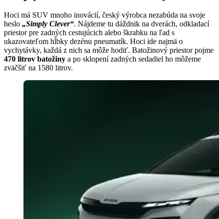
Hoci má SUV mnoho inovácií, český výrobca nezabúda na svoje
heslo
„Simply Clever“
. Nájdeme tu dáždnik na dverách, odkladací
priestor pre zadných cestujúcich alebo škrabku na ľad s
ukazovateľom hĺbky dezénu pneumatík. Hoci ide najmä o
vychytávky, každá z nich sa môže hodiť. Batožinový priestor pojme
470 litrov batožiny
a po sklopení zadných sedadiel ho môžeme
zväčšiť na 1580 litrov.