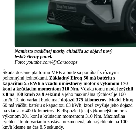
Namiesto tradičnej masky chladiča sa objaví nový
lesklý čierny panel.
Foto: youtube.com/@Carscoops
Škoda dostane platformu MEB a bude sa ponúkať s rôznymi
pohonnými jednotkami.
Základný Elroq 50 má batériu s
kapacitou 55 kWh a vzadu umiestnený motor s výkonom 170
koní a krútiacim momentom 310 Nm.
Vďaka tomu model
zrýchli
z 0 na 100 km/h za 9 sekúnd
a jeho maximálna rýchlosť je 160
km/h. Tento variant bude mať
dojazd 375 kilometrov
. Model Elroq
60 má väčšiu batériu s kapacitou 63 kWh, ktorá zvyšuje jeho dojazd
na viac ako 400 kilometrov. K dispozícii je aj výkonnejší motor s
výkonom 201 koní a krútiacim momentom 310 Nm. Maximálna
rýchlosť tohto variantu zostáva nezmenená, ale zrýchlenie na 100
km/h klesne na čas 8,5 sekundy.