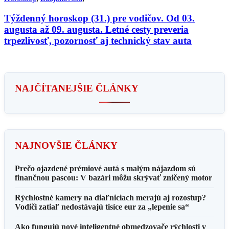
Týždenný horoskop (31.) pre vodičov. Od 03.
augusta až 09. augusta. Letné cesty preveria
trpezlivosť, pozornosť aj technický stav auta
NAJČÍTANEJŠIE ČLÁNKY
NAJNOVŠIE ČLÁNKY
Prečo ojazdené prémiové autá s malým nájazdom sú
finančnou pascou: V bazári môžu skrývať zničený motor
Rýchlostné kamery na diaľniciach merajú aj rozostup?
Vodiči zatiaľ nedostávajú tisíce eur za „lepenie sa“
Ako fungujú nové inteligentné obmedzovače rýchlosti v