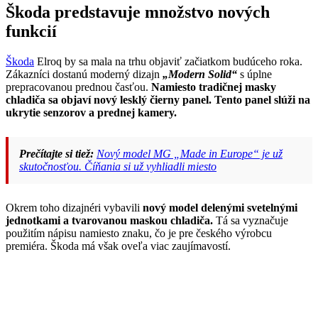
Škoda predstavuje množstvo nových
funkcií
Škoda
Elroq by sa mala na trhu objaviť začiatkom budúceho roka.
Zákazníci dostanú moderný dizajn
„Modern Solid“
s úplne
prepracovanou prednou časťou.
Namiesto tradičnej masky
chladiča sa objaví nový lesklý čierny panel. Tento panel slúži na
ukrytie senzorov a prednej kamery.
Prečítajte si tiež:
Nový model MG „Made in Europe“ je už
skutočnosťou. Číňania si už vyhliadli miesto
Okrem toho dizajnéri vybavili
nový model delenými svetelnými
jednotkami a tvarovanou maskou chladiča.
Tá sa vyznačuje
použitím nápisu namiesto znaku, čo je pre českého výrobcu
premiéra. Škoda má však oveľa viac zaujímavostí.