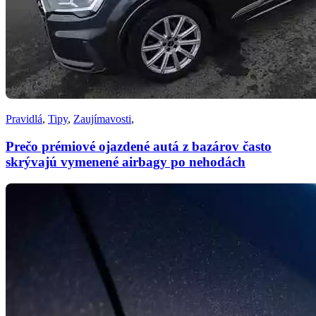
Pravidlá
,
Tipy
,
Zaujímavosti
,
Prečo prémiové ojazdené autá z bazárov často
skrývajú vymenené airbagy po nehodách