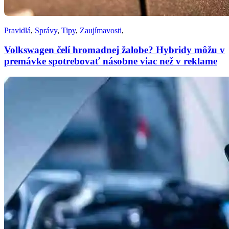
Pravidlá
,
Správy
,
Tipy
,
Zaujímavosti
,
Volkswagen čelí hromadnej žalobe? Hybridy môžu v
premávke spotrebovať násobne viac než v reklame