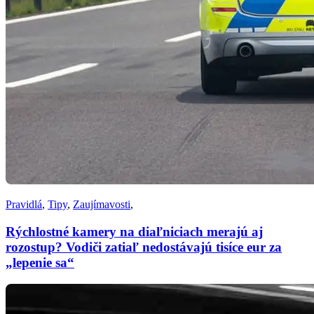
Pravidlá
,
Tipy
,
Zaujímavosti
,
Rýchlostné kamery na diaľniciach merajú aj
rozostup? Vodiči zatiaľ nedostávajú tisíce eur za
„lepenie sa“