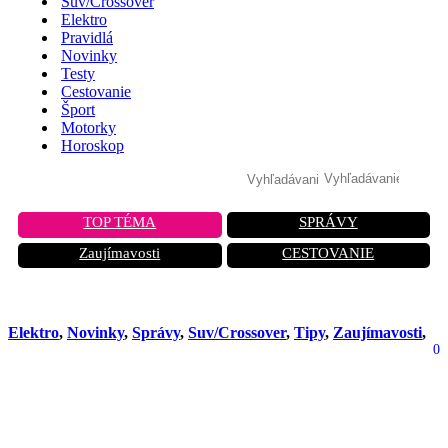
Suv/Crossover
Elektro
Pravidlá
Novinky
Testy
Cestovanie
Šport
Motorky
Horoskop
TOP TÉMA
SPRÁVY
Zaujímavosti
CESTOVANIE
Elektro
,
Novinky
,
Správy
,
Suv/Crossover
,
Tipy
,
Zaujímavosti
,
0
Škoda predstavila úplne nové SUV.
Očakáva sa, že Elroq bude
najdostupnejším modelom vo svojej