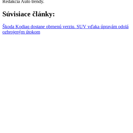
Redakcia Auto trendy.
Súvisiace články:
Škoda Kodiaq dostane obrnenú verziu. SUV vďaka úpravám odolá
ozbrojeným útokom