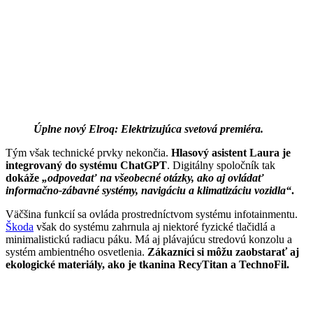
Úplne nový Elroq: Elektrizujúca svetová premiéra.
Tým však technické prvky nekončia.
Hlasový asistent Laura je
integrovaný do systému ChatGPT
. Digitálny spoločník tak
dokáže
„odpovedať na všeobecné otázky, ako aj ovládať
informačno-zábavné systémy, navigáciu a klimatizáciu vozidla“
.
Väčšina funkcií sa ovláda prostredníctvom systému infotainmentu.
Škoda
však do systému zahrnula aj niektoré fyzické tlačidlá a
minimalistickú radiacu páku. Má aj plávajúcu stredovú konzolu a
systém ambientného osvetlenia.
Zákazníci si môžu zaobstarať aj
ekologické materiály, ako je tkanina RecyTitan a TechnoFil.