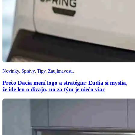
Novinky
,
Správy
,
Tipy
,
Zaujímavosti
,
Prečo Dacia mení logo a stratégiu: Ľudia si myslia,
že ide len o dizajn, no za tým je niečo viac