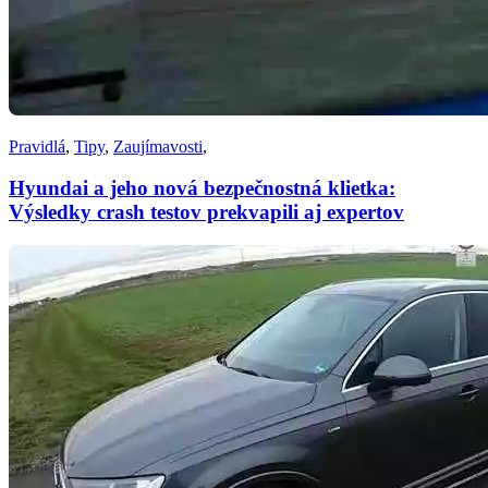
Pravidlá
,
Tipy
,
Zaujímavosti
,
Hyundai a jeho nová bezpečnostná klietka:
Výsledky crash testov prekvapili aj expertov