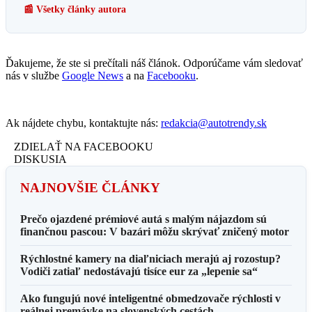
📰 Všetky články autora
Ďakujeme, že ste si prečítali náš článok. Odporúčame vám sledovať
nás v službe
Google News
a na
Facebooku
.
Ak nájdete chybu, kontaktujte nás:
redakcia@autotrendy.sk
ZDIELAŤ NA FACEBOOKU
DISKUSIA
NAJNOVŠIE ČLÁNKY
Prečo ojazdené prémiové autá s malým nájazdom sú
finančnou pascou: V bazári môžu skrývať zničený motor
Rýchlostné kamery na diaľniciach merajú aj rozostup?
Vodiči zatiaľ nedostávajú tisíce eur za „lepenie sa“
Ako fungujú nové inteligentné obmedzovače rýchlosti v
reálnej premávke na slovenských cestách