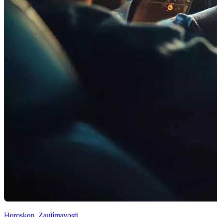
Horoskop
,
Zaujímavosti
,