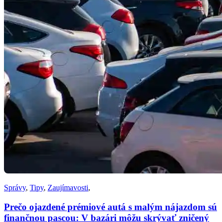
Správy
,
Tipy
,
Zaujímavosti
,
Prečo ojazdené prémiové autá s malým nájazdom sú
finančnou pascou: V bazári môžu skrývať zničený