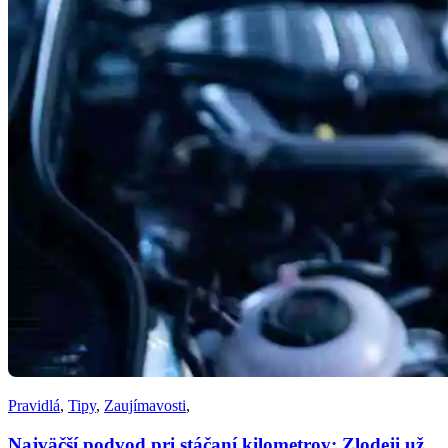
Pravidlá
,
Tipy
,
Zaujímavosti
,
Najväčší podvod pri stáčaní kilometrov: Zlodeji už