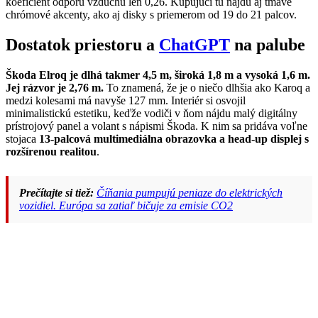
koeficient odporu vzduchu len 0,26. Kupujúci tu nájdu aj tmavé
chrómové akcenty, ako aj disky s priemerom od 19 do 21 palcov.
Dostatok priestoru a
ChatGPT
na palube
Škoda Elroq je dlhá takmer 4,5 m, široká 1,8 m a vysoká 1,6 m.
Jej rázvor je 2,76 m.
To znamená, že je o niečo dlhšia ako Karoq a
medzi kolesami má navyše 127 mm. Interiér si osvojil
minimalistickú estetiku, keďže vodiči v ňom nájdu malý digitálny
prístrojový panel a volant s nápismi Škoda. K nim sa pridáva voľne
stojaca
13-palcová multimediálna obrazovka a head-up displej s
rozšírenou realitou
.
Prečítajte si tiež:
Číňania pumpujú peniaze do elektrických
vozidiel. Európa sa zatiaľ bičuje za emisie CO2