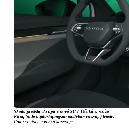
Škoda predstavila úplne nové SUV. Očakáva sa, že
Elroq bude najdostupnejším modelom vo svojej triede.
Foto: youtube.com/@Carscoops