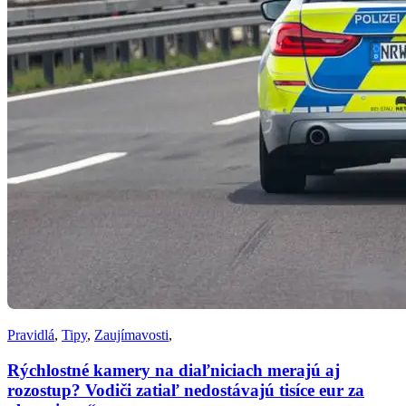
Pravidlá
,
Tipy
,
Zaujímavosti
,
Rýchlostné kamery na diaľniciach merajú aj
rozostup? Vodiči zatiaľ nedostávajú tisíce eur za