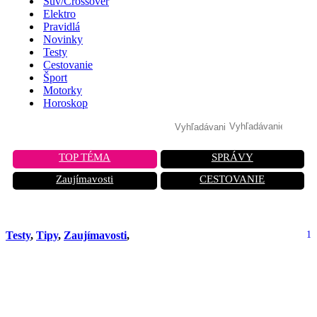
Suv/Crossover
Elektro
Pravidlá
Novinky
Testy
Cestovanie
Šport
Motorky
Horoskop
TOP TÉMA
SPRÁVY
Zaujímavosti
CESTOVANIE
Testy
,
Tipy
,
Zaujímavosti
,
1
Škoda Fabia alebo moderné a
luxusné Audi? Tieto autá stoja
prakticky rovnako