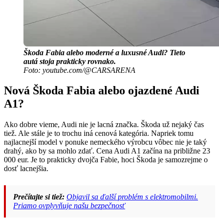
Škoda Fabia alebo moderné a luxusné Audi? Tieto
autá stoja prakticky rovnako.
Foto: youtube.com/@CARSARENA
Nová Škoda Fabia alebo ojazdené Audi
A1?
Ako dobre vieme, Audi nie je lacná značka. Škoda už nejaký čas
tiež. Ale stále je to trochu iná cenová kategória. Napriek tomu
najlacnejší model v ponuke nemeckého výrobcu vôbec nie je taký
drahý, ako by sa mohlo zdať. Cena Audi A1 začína na približne 23
000 eur. Je to prakticky dvojča Fabie, hoci Škoda je samozrejme o
dosť lacnejšia.
Prečítajte si tiež:
Objavil sa ďalší problém s elektromobilmi.
Priamo ovplyvňuje našu bezpečnosť