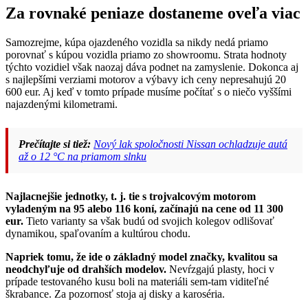
Za rovnaké peniaze dostaneme oveľa viac
Samozrejme, kúpa ojazdeného vozidla sa nikdy nedá priamo
porovnať s kúpou vozidla priamo zo showroomu. Strata hodnoty
týchto vozidiel však naozaj dáva podnet na zamyslenie. Dokonca aj
s najlepšími verziami motorov a výbavy ich ceny nepresahujú 20
600 eur. Aj keď v tomto prípade musíme počítať s o niečo vyššími
najazdenými kilometrami.
Prečítajte si tiež:
Nový lak spoločnosti Nissan ochladzuje autá
až o 12 °C na priamom slnku
Najlacnejšie jednotky, t. j. tie s trojvalcovým motorom
vyladeným na 95 alebo 116 koní, začínajú na cene od 11 300
eur.
Tieto varianty sa však budú od svojich kolegov odlišovať
dynamikou, spaľovaním a kultúrou chodu.
Napriek tomu, že ide o základný model značky, kvalitou sa
neodchyľuje od drahších modelov.
Nevŕzgajú plasty, hoci v
prípade testovaného kusu boli na materiáli sem-tam viditeľné
škrabance. Za pozornosť stoja aj disky a karoséria.