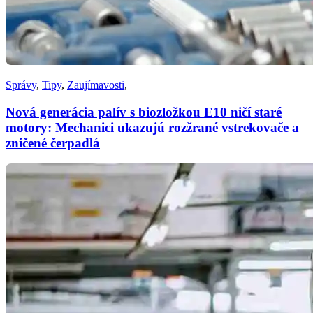
Správy
,
Tipy
,
Zaujímavosti
,
Nová generácia palív s biozložkou E10 ničí staré
motory: Mechanici ukazujú rozžrané vstrekovače a
zničené čerpadlá