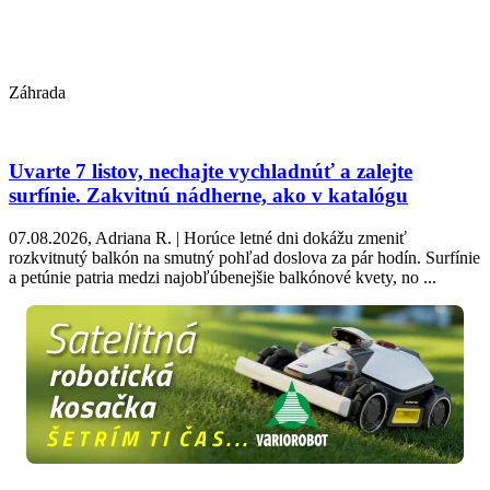
Záhrada
Uvarte 7 listov, nechajte vychladnúť a zalejte
surfínie. Zakvitnú nádherne, ako v katalógu
07.08.2026, Adriana R. | Horúce letné dni dokážu zmeniť
rozkvitnutý balkón na smutný pohľad doslova za pár hodín. Surfínie
a petúnie patria medzi najobľúbenejšie balkónové kvety, no ...