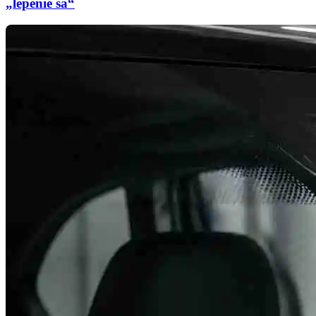
„lepenie sa“