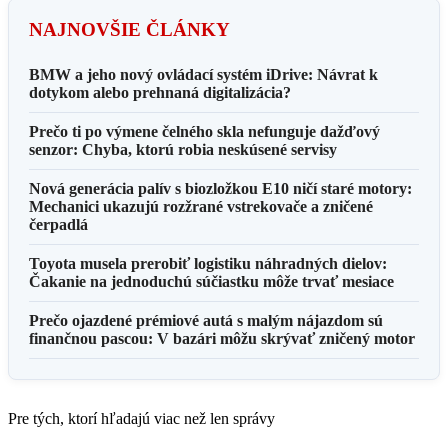
NAJNOVŠIE ČLÁNKY
BMW a jeho nový ovládací systém iDrive: Návrat k
dotykom alebo prehnaná digitalizácia?
Prečo ti po výmene čelného skla nefunguje dažďový
senzor: Chyba, ktorú robia neskúsené servisy
Nová generácia palív s biozložkou E10 ničí staré motory:
Mechanici ukazujú rozžrané vstrekovače a zničené
čerpadlá
Toyota musela prerobiť logistiku náhradných dielov:
Čakanie na jednoduchú súčiastku môže trvať mesiace
Prečo ojazdené prémiové autá s malým nájazdom sú
finančnou pascou: V bazári môžu skrývať zničený motor
Pre tých, ktorí hľadajú viac než len správy