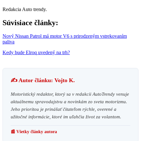
Redakcia Auto trendy.
Súvisiace články:
Nový Nissan Patrol má motor V6 s prirodzeným vstrekovaním
paliva
Kedy bude Elroq uvedený na trh?
✍️ Autor článku: Vojto K.
Motoristický redaktor, ktorý sa v redakcii AutoTrendy venuje
aktuálnemu spravodajstvu a novinkám zo sveta motorizmu.
Jeho prioritou je prinášať čitateľom rýchle, overené a
užitočné informácie, ktoré im uľahčia život za volantom.
📰 Všetky články autora