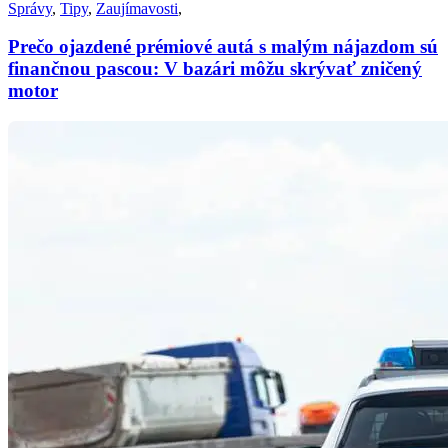
Správy
,
Tipy
,
Zaujímavosti
,
Prečo ojazdené prémiové autá s malým nájazdom sú
finančnou pascou: V bazári môžu skrývať zničený
motor