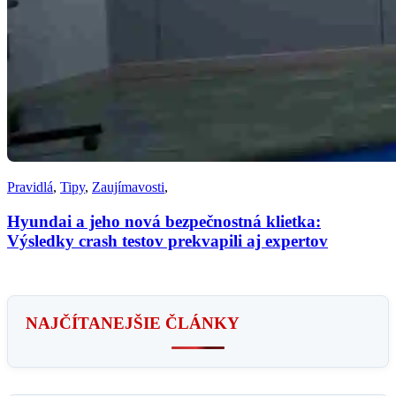
Pravidlá
,
Tipy
,
Zaujímavosti
,
Hyundai a jeho nová bezpečnostná klietka:
Výsledky crash testov prekvapili aj expertov
NAJČÍTANEJŠIE ČLÁNKY