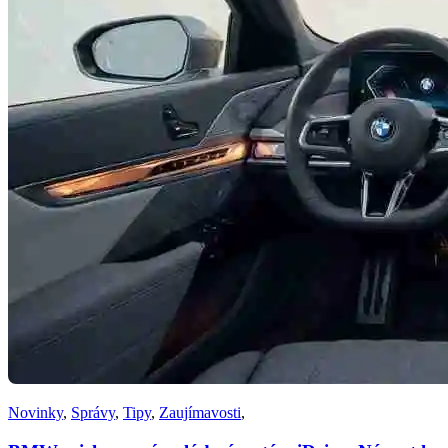
Novinky
,
Správy
,
Tipy
,
Zaujímavosti
,