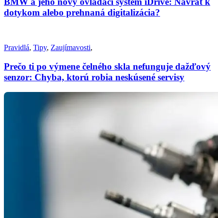
BMW a jeho nový ovládací systém iDrive: Návrat k
dotykom alebo prehnaná digitalizácia?
Pravidlá
,
Tipy
,
Zaujímavosti
,
Prečo ti po výmene čelného skla nefunguje dažďový
senzor: Chyba, ktorú robia neskúsené servisy