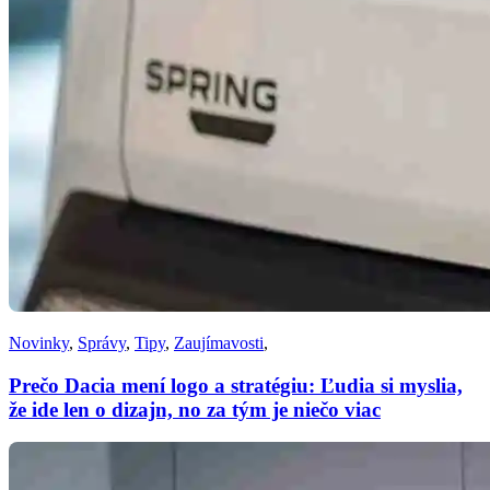
Novinky
,
Správy
,
Tipy
,
Zaujímavosti
,
Prečo Dacia mení logo a stratégiu: Ľudia si myslia,
že ide len o dizajn, no za tým je niečo viac