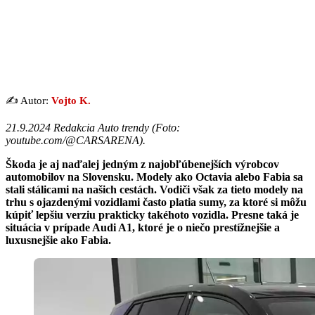
✍️ Autor:
Vojto K.
21.9.2024 Redakcia Auto trendy (
Foto:
youtube.com/@CARSARENA
).
Škoda je aj naďalej jedným z najobľúbenejších výrobcov
automobilov na Slovensku. Modely ako Octavia alebo Fabia sa
stali stálicami na našich cestách. Vodiči však za tieto modely na
trhu s ojazdenými vozidlami často platia sumy, za ktoré si môžu
kúpiť lepšiu verziu prakticky takéhoto vozidla. Presne taká je
situácia v prípade Audi A1, ktoré je o niečo prestížnejšie a
luxusnejšie ako Fabia.