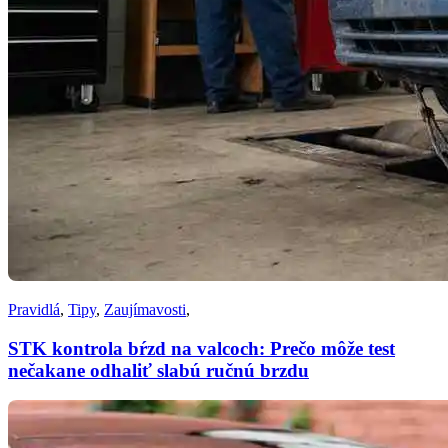
Pravidlá
,
Tipy
,
Zaujímavosti
,
STK kontrola bŕzd na valcoch: Prečo môže test
nečakane odhaliť slabú ručnú brzdu