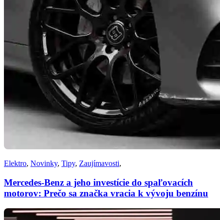
Elektro
,
Novinky
,
Tipy
,
Zaujímavosti
,
Mercedes-Benz a jeho investície do spaľovacích
motorov: Prečo sa značka vracia k vývoju benzínu