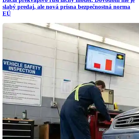
slabý predaj, ale nová prísna bezpečnostná norma
EÚ