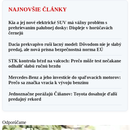
NAJNOVŠIE ČLÁNKY
Kia a jej nové elektrické SUV má vážny problém s
prehrievaním palubnej dosky: Displeje v horúčavách
černejú
Dacia prekvapivo ruší lacný model: Dôvodom nie je slabý
predaj, ale nová prísna bezpečnostná norma EÚ
STK kontrola bŕzd na valcoch: Prečo môže test nečakane
odhaliť slabú ručnú brzdu
Mercedes-Benz a jeho investície do spaľovacích motorov:
Prečo sa značka vracia k vývoju benzínu
Jednoznačne porážajú Číňanov: Toyota dosahuje ďalší
predajný rekord
Odporúčame