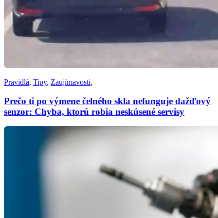
Pravidlá
,
Tipy
,
Zaujímavosti
,
Prečo ti po výmene čelného skla nefunguje dažďový
senzor: Chyba, ktorú robia neskúsené servisy