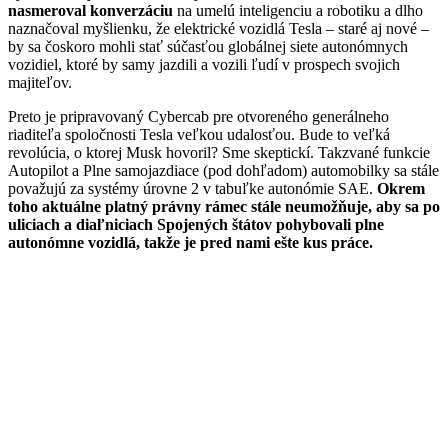
nasmeroval konverzáciu
na umelú inteligenciu a robotiku a dlho
naznačoval myšlienku, že elektrické vozidlá Tesla – staré aj nové –
by sa čoskoro mohli stať súčasťou globálnej siete autonómnych
vozidiel, ktoré by samy jazdili a vozili ľudí v prospech svojich
majiteľov.
Preto je pripravovaný Cybercab pre otvoreného generálneho
riaditeľa spoločnosti Tesla veľkou udalosťou. Bude to veľká
revolúcia, o ktorej Musk hovoril? Sme skeptickí. Takzvané funkcie
Autopilot a Plne samojazdiace (pod dohľadom) automobilky sa stále
považujú za systémy úrovne 2 v tabuľke autonómie SAE.
Okrem
toho aktuálne platný právny rámec stále neumožňuje, aby sa po
uliciach a diaľniciach Spojených štátov pohybovali plne
autonómne vozidlá, takže je pred nami ešte kus práce.