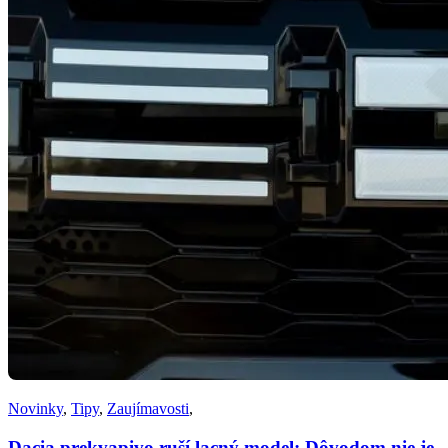
Novinky
,
Tipy
,
Zaujímavosti
,
Dacia prekvapivo ruší lacný model: Dôvodom nie je