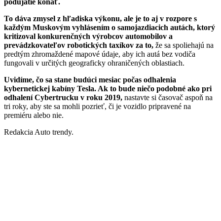
podujatie konať.
To dáva zmysel z hľadiska výkonu, ale je to aj v rozpore s
každým Muskovým vyhlásením o samojazdiacich autách, ktorý
kritizoval konkurenčných výrobcov automobilov a
prevádzkovateľov robotických taxíkov za to,
že sa spoliehajú na
predtým zhromaždené mapové údaje, aby ich autá bez vodiča
fungovali v určitých geograficky ohraničených oblastiach.
Uvidíme, čo sa stane budúci mesiac počas odhalenia
kybernetickej kabíny Tesla. Ak to bude niečo podobné ako pri
odhalení Cybertrucku v roku 2019,
nastavte si časovač aspoň na
tri roky, aby ste sa mohli pozrieť, či je vozidlo pripravené na
premiéru alebo nie.
Redakcia Auto trendy.