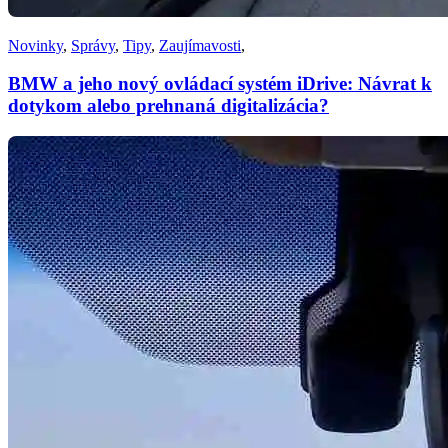
Novinky
,
Správy
,
Tipy
,
Zaujímavosti
,
BMW a jeho nový ovládací systém iDrive: Návrat k
dotykom alebo prehnaná digitalizácia?