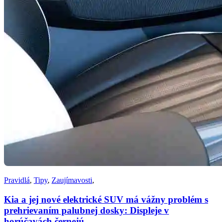
Pravidlá
,
Tipy
,
Zaujímavosti
,
Kia a jej nové elektrické SUV má vážny problém s
prehrievaním palubnej dosky: Displeje v
horúčavách černejú