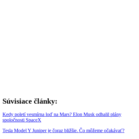
Súvisiace články:
Kedy poletí vesmírna loď na Mars? Elon Musk odhalil plány
spoločnosti SpaceX
Tesla Model Y Juniper je čoraz bližšie. Čo môžeme očakávať?