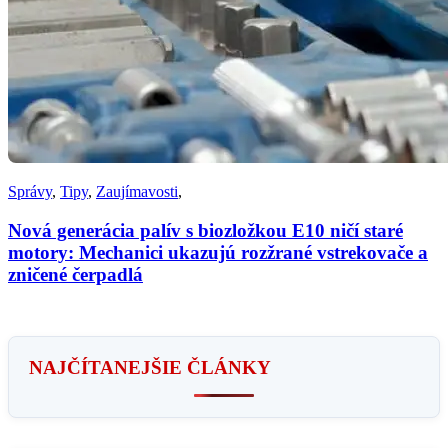
Správy
,
Tipy
,
Zaujímavosti
,
Nová generácia palív s biozložkou E10 ničí staré
motory: Mechanici ukazujú rozžrané vstrekovače a
zničené čerpadlá
NAJČÍTANEJŠIE ČLÁNKY