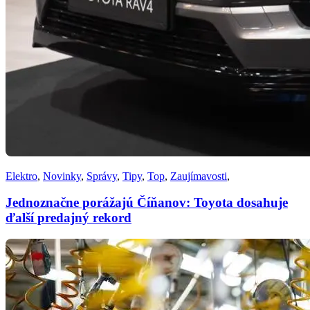
Elektro
,
Novinky
,
Správy
,
Tipy
,
Top
,
Zaujímavosti
,
Jednoznačne porážajú Číňanov: Toyota dosahuje
ďalší predajný rekord