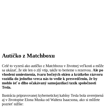
Autíčko z Matchboxu
Celé to vyzerá ako autíčko z Matchboxu v životnej veľkosti a môže
sa ukázať, že ide len o zlý vtip, takže to berieme s rezervou.
Ale po
vhodení umiestnenia, tvaru bočných okien a krátkeho rázvoru
vozidla do jedného vreca nás to vedie k presvedčeniu, že by
mohlo ísť o dlho očakávaný samojazdiaci taxík spoločnosti
Tesla.
Ilustrácia pripravovanej kybernetickej kabíny Tesla bola uverejnená
aj v životopise Elona Muska od Waltera Isaacsona, ako si môžete
pozrieť nižšie: