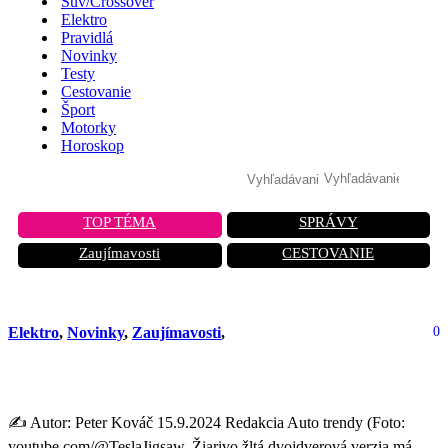
Suv/Crossover
Elektro
Pravidlá
Novinky
Testy
Cestovanie
Šport
Motorky
Horoskop
TOP TÉMA
SPRÁVY
Zaujímavosti
CESTOVANIE
Elektro
,
Novinky
,
Zaujímavosti
,
0
Tesla Cybercab Robotaxi: Je to ono?
✍️ Autor: Peter Kováč 15.9.2024 Redakcia Auto trendy (Foto:
youtube.com/@TeslaJigsaw. Žiarivo žltá dvojdverová verzia má