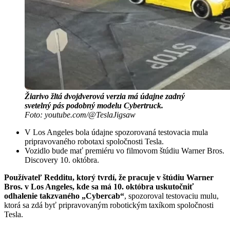
Žiarivo žltá dvojdverová verzia má údajne zadný
svetelný pás podobný modelu Cybertruck.
Foto: youtube.com/@TeslaJigsaw
V Los Angeles bola údajne spozorovaná testovacia mula
pripravovaného robotaxi spoločnosti Tesla.
Vozidlo bude mať premiéru vo filmovom štúdiu Warner Bros.
Discovery 10. októbra.
Používateľ Redditu, ktorý tvrdí, že pracuje v štúdiu Warner
Bros. v Los Angeles, kde sa má 10. októbra uskutočniť
odhalenie takzvaného „Cybercab“
, spozoroval testovaciu mulu,
ktorá sa zdá byť pripravovaným robotickým taxíkom spoločnosti
Tesla.