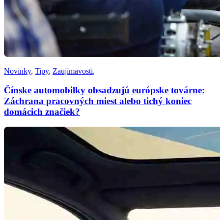
Novinky
,
Tipy
,
Zaujímavosti
,
Čínske automobilky obsadzujú európske továrne:
Záchrana pracovných miest alebo tichý koniec
domácich značiek?