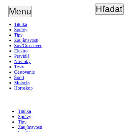
Hľadať
Menu
Titulka
Správy
Tipy
Zaujímavosti
Suv/Crossover
Elektro
Pravidlá
Novinky
Testy
Cestovanie
Šport
Motorky
Horoskop
Titulka
Správy
Tipy
Zaujímavosti