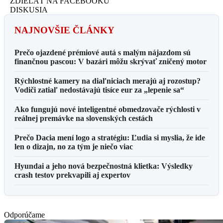
ZDIELAŤ NA FACEBOOKU
DISKUSIA
NAJNOVŠIE ČLÁNKY
Prečo ojazdené prémiové autá s malým nájazdom sú
finančnou pascou: V bazári môžu skrývať zničený motor
Rýchlostné kamery na diaľniciach merajú aj rozostup?
Vodiči zatiaľ nedostávajú tisíce eur za „lepenie sa“
Ako fungujú nové inteligentné obmedzovače rýchlosti v
reálnej premávke na slovenských cestách
Prečo Dacia mení logo a stratégiu: Ľudia si myslia, že ide
len o dizajn, no za tým je niečo viac
Hyundai a jeho nová bezpečnostná klietka: Výsledky
crash testov prekvapili aj expertov
Odporúčame