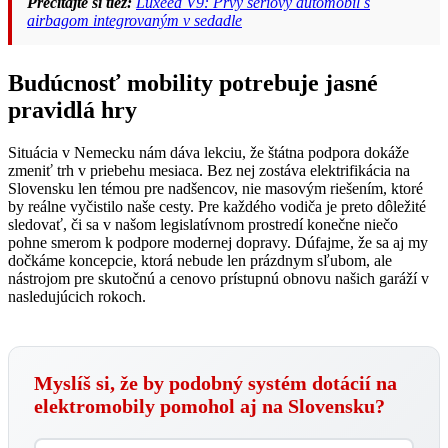
Prečítajte si tiež:
Luxeed V9: Prvý sériový automobil s
airbagom integrovaným v sedadle
Budúcnosť mobility potrebuje jasné
pravidlá hry
Situácia v Nemecku nám dáva lekciu, že štátna podpora dokáže
zmeniť trh v priebehu mesiaca. Bez nej zostáva elektrifikácia na
Slovensku len témou pre nadšencov, nie masovým riešením, ktoré
by reálne vyčistilo naše cesty. Pre každého vodiča je preto dôležité
sledovať, či sa v našom legislatívnom prostredí konečne niečo
pohne smerom k podpore modernej dopravy. Dúfajme, že sa aj my
dočkáme koncepcie, ktorá nebude len prázdnym sľubom, ale
nástrojom pre skutočnú a cenovo prístupnú obnovu našich garáží v
nasledujúcich rokoch.
Myslíš si, že by podobný systém dotácií na
elektromobily pomohol aj na Slovensku?