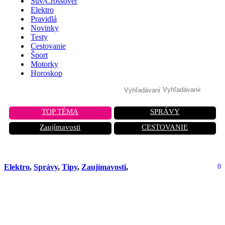
Suv/Crossover
Elektro
Pravidlá
Novinky
Testy
Cestovanie
Šport
Motorky
Horoskop
TOP TÉMA
SPRÁVY
Zaujímavosti
CESTOVANIE
Elektro
,
Správy
,
Tipy
,
Zaujímavosti
,
0
Nová Kaufprämie v Nemecku: Slováci
sa pozerajú na susedov so závisťou,
tu je dôvod