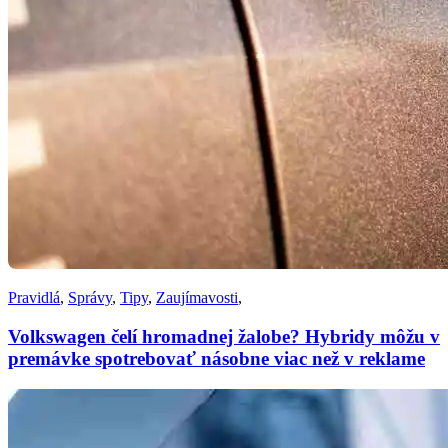
Pravidlá
,
Správy
,
Tipy
,
Zaujímavosti
,
Volkswagen čelí hromadnej žalobe? Hybridy môžu v
premávke spotrebovať násobne viac než v reklame