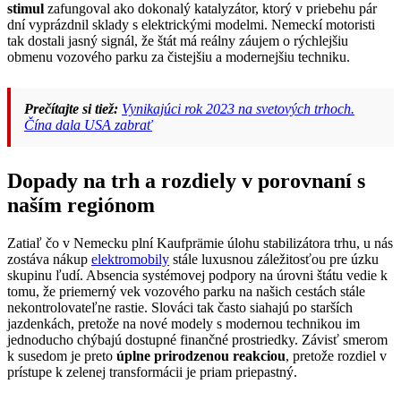
stimul
zafungoval ako dokonalý katalyzátor, ktorý v priebehu pár
dní vyprázdnil sklady s elektrickými modelmi. Nemeckí motoristi
tak dostali jasný signál, že štát má reálny záujem o rýchlejšiu
obmenu vozového parku za čistejšiu a modernejšiu techniku.
Prečítajte si tiež:
Vynikajúci rok 2023 na svetových trhoch.
Čína dala USA zabrať
Dopady na trh a rozdiely v porovnaní s
naším regiónom
Zatiaľ čo v Nemecku plní Kaufprämie úlohu stabilizátora trhu, u nás
zostáva nákup
elektromobily
stále luxusnou záležitosťou pre úzku
skupinu ľudí. Absencia systémovej podpory na úrovni štátu vedie k
tomu, že priemerný vek vozového parku na našich cestách stále
nekontrolovateľne rastie. Slováci tak často siahajú po starších
jazdenkách, pretože na nové modely s modernou technikou im
jednoducho chýbajú dostupné finančné prostriedky. Závisť smerom
k susedom je preto
úplne prirodzenou reakciou
, pretože rozdiel v
prístupe k zelenej transformácii je priam priepastný.