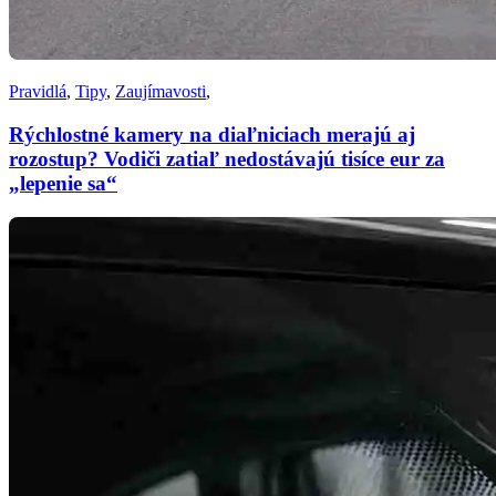
Pravidlá
,
Tipy
,
Zaujímavosti
,
Rýchlostné kamery na diaľniciach merajú aj
rozostup? Vodiči zatiaľ nedostávajú tisíce eur za
„lepenie sa“