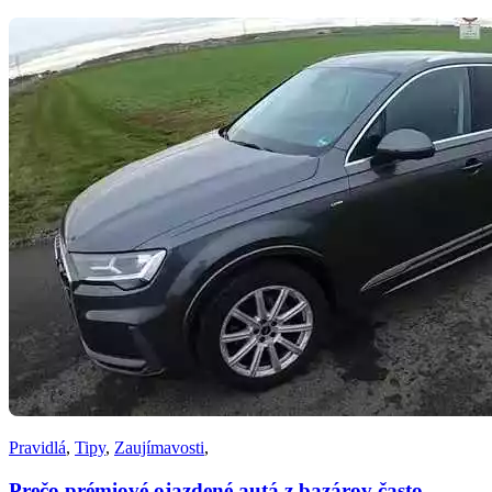
Pravidlá
,
Tipy
,
Zaujímavosti
,
Prečo prémiové ojazdené autá z bazárov často