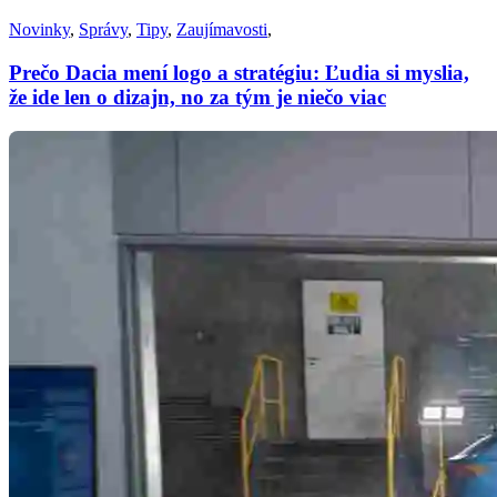
Novinky
,
Správy
,
Tipy
,
Zaujímavosti
,
Prečo Dacia mení logo a stratégiu: Ľudia si myslia,
že ide len o dizajn, no za tým je niečo viac