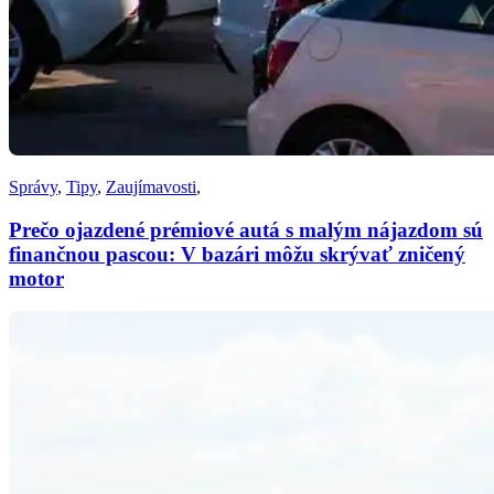
Správy
,
Tipy
,
Zaujímavosti
,
Prečo ojazdené prémiové autá s malým nájazdom sú
finančnou pascou: V bazári môžu skrývať zničený
motor