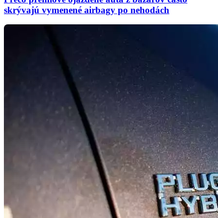
skrývajú vymenené airbagy po nehodách