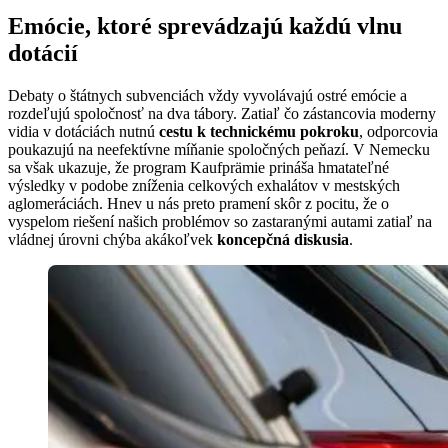
Emócie, ktoré sprevádzajú každú vlnu
dotácií
Debaty o štátnych subvenciách vždy vyvolávajú ostré emócie a
rozdeľujú spoločnosť na dva tábory. Zatiaľ čo zástancovia moderny
vidia v dotáciách nutnú
cestu k technickému pokroku
, odporcovia
poukazujú na neefektívne míňanie spoločných peňazí. V Nemecku
sa však ukazuje, že program Kaufprämie prináša hmatateľné
výsledky v podobe zníženia celkových exhalátov v mestských
aglomeráciách. Hnev u nás preto pramení skôr z pocitu, že o
vyspelom riešení našich problémov so zastaranými autami zatiaľ na
vládnej úrovni chýba akákoľvek
koncepčná diskusia
.