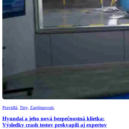
Pravidlá
,
Tipy
,
Zaujímavosti
,
Hyundai a jeho nová bezpečnostná klietka:
Výsledky crash testov prekvapili aj expertov