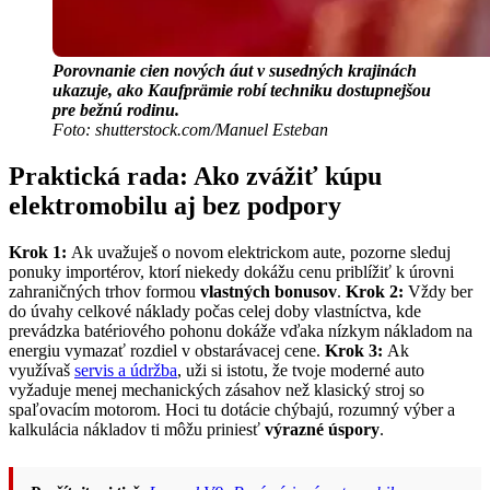
Porovnanie cien nových áut v susedných krajinách
ukazuje, ako Kaufprämie robí techniku dostupnejšou
pre bežnú rodinu.
Foto: shutterstock.com/Manuel Esteban
Praktická rada: Ako zvážiť kúpu
elektromobilu aj bez podpory
Krok 1:
Ak uvažuješ o novom elektrickom aute, pozorne sleduj
ponuky importérov, ktorí niekedy dokážu cenu priblížiť k úrovni
zahraničných trhov formou
vlastných bonusov
.
Krok 2:
Vždy ber
do úvahy celkové náklady počas celej doby vlastníctva, kde
prevádzka batériového pohonu dokáže vďaka nízkym nákladom na
energiu vymazať rozdiel v obstarávacej cene.
Krok 3:
Ak
využívaš
servis a údržba
, uži si istotu, že tvoje moderné auto
vyžaduje menej mechanických zásahov než klasický stroj so
spaľovacím motorom. Hoci tu dotácie chýbajú, rozumný výber a
kalkulácia nákladov ti môžu priniesť
výrazné úspory
.