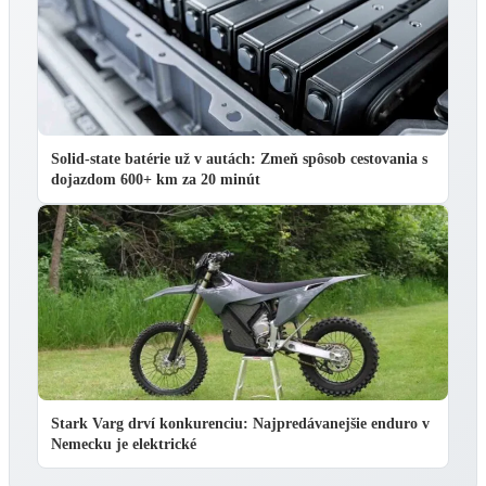
Solid-state batérie už v autách: Zmeň spôsob cestovania s
dojazdom 600+ km za 20 minút
Stark Varg drví konkurenciu: Najpredávanejšie enduro v
Nemecku je elektrické