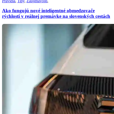
Pravidlá
,
Tipy
,
Zaujímavosti
,
Ako fungujú nové inteligentné obmedzovače
rýchlosti v reálnej premávke na slovenských cestách