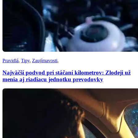
Pravidlá
,
Tipy
,
Zaujímavosti
,
Najväčší podvod pri stáčaní kilometrov: Zlodeji už
menia aj riadiacu jednotku prevodovky