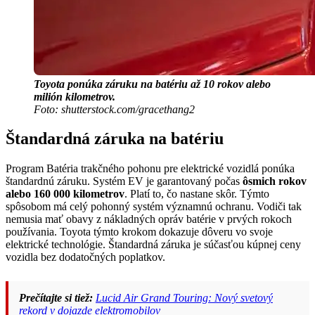
Toyota ponúka záruku na batériu až 10 rokov alebo
milión kilometrov.
Foto: shutterstock.com/gracethang2
Štandardná záruka na batériu
Program Batéria trakčného pohonu pre elektrické vozidlá ponúka
štandardnú záruku. Systém EV je garantovaný počas
ôsmich rokov
alebo 160 000 kilometrov
. Platí to, čo nastane skôr. Týmto
spôsobom má celý pohonný systém významnú ochranu. Vodiči tak
nemusia mať obavy z nákladných opráv batérie v prvých rokoch
používania. Toyota týmto krokom dokazuje dôveru vo svoje
elektrické technológie. Štandardná záruka je súčasťou kúpnej ceny
vozidla bez dodatočných poplatkov.
Prečítajte si tiež:
Lucid Air Grand Touring: Nový svetový
rekord v dojazde elektromobilov