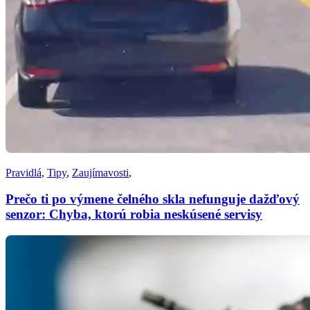
Pravidlá
,
Tipy
,
Zaujímavosti
,
Prečo ti po výmene čelného skla nefunguje dažďový
senzor: Chyba, ktorú robia neskúsené servisy