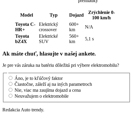
prehliadky
Zrýchlenie 0-
Model
Typ
Dojazd
100 km/h
Toyota C-
Elektrický
600+
N/A
HR+
crossover
km
Toyota
Elektrické
560+
5,1 s
bZ4X
SUV
km
Ak máte chuť, hlasujte v našej ankete.
Je pre vás záruka na batériu dôležitá pri výbere elektromobilu?
Áno, je to kľúčový faktor
Čiastočne, záleží aj na iných parametroch
Nie, viac ma zaujíma dojazd a cena
Neuvažujem o elektromobile
Redakcia Auto trendy.