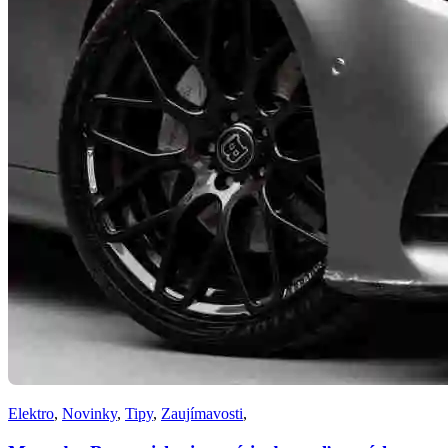
Elektro
,
Novinky
,
Tipy
,
Zaujímavosti
,