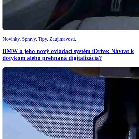
Novinky
,
Správy
,
Tipy
,
Zaujímavosti
,
BMW a jeho nový ovládací systém iDrive: Návrat k
dotykom alebo prehnaná digitalizácia?