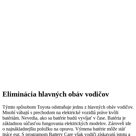
Eliminácia hlavných obáv vodičov
Týmto spôsobom Toyota odstraňuje jednu z hlavných obáv vodičov.
Mnohí váhajú s prechodom na elektrické vozidlá práve kvôli
batériám. Nevedia, ako sa batérie budú vyvíjať v čase. Batéria je
základnou súčasťou fungovania elektrických modelov. Zároveň ide
o najnákladnejšiu položku na opravu. Výmena batérie môže stáť
tisíce eur. S programom Battery Care však vodiči získavajú istotu a