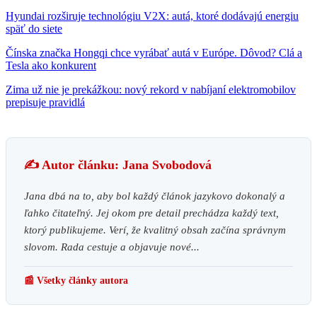
Hyundai rozširuje technológiu V2X: autá, ktoré dodávajú energiu
späť do siete
Čínska značka Hongqi chce vyrábať autá v Európe. Dôvod? Clá a
Tesla ako konkurent
Zima už nie je prekážkou: nový rekord v nabíjaní elektromobilov
prepisuje pravidlá
✍️ Autor článku: Jana Svobodová
Jana dbá na to, aby bol každý článok jazykovo dokonalý a
ľahko čitateľný. Jej okom pre detail prechádza každý text,
ktorý publikujeme. Verí, že kvalitný obsah začína správnym
slovom. Rada cestuje a objavuje nové...
📰 Všetky články autora