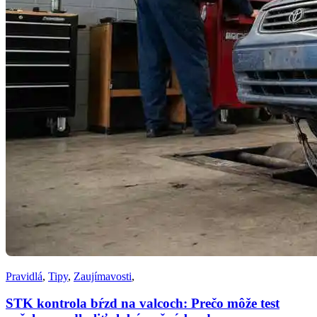
Pravidlá
,
Tipy
,
Zaujímavosti
,
STK kontrola bŕzd na valcoch: Prečo môže test