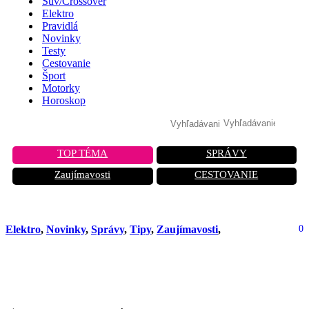
Suv/Crossover
Elektro
Pravidlá
Novinky
Testy
Cestovanie
Šport
Motorky
Horoskop
TOP TÉMA
SPRÁVY
Zaujímavosti
CESTOVANIE
Elektro
,
Novinky
,
Správy
,
Tipy
,
Zaujímavosti
,
0
Toyota ponúka záruku na batériu až
10 rokov alebo milión kilometrov