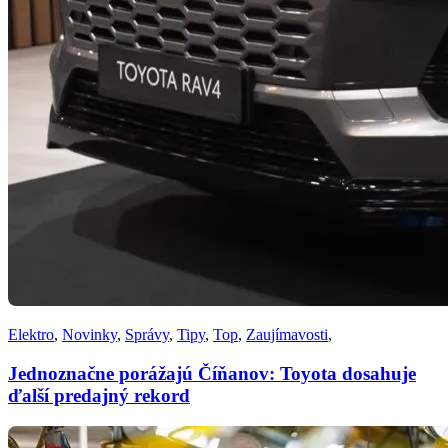
Elektro
,
Novinky
,
Správy
,
Tipy
,
Top
,
Zaujímavosti
,
Jednoznačne porážajú Číňanov: Toyota dosahuje
ďalší predajný rekord