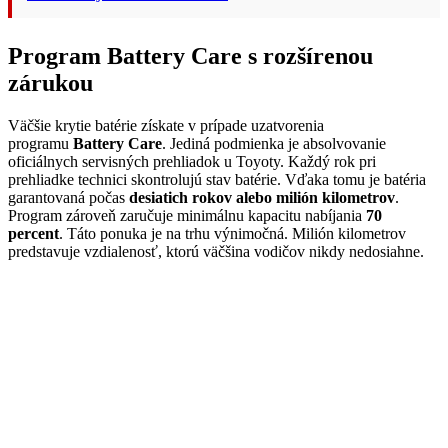
Program Battery Care s rozšírenou
zárukou
Väčšie krytie batérie získate v prípade uzatvorenia
programu
Battery Care
. Jediná podmienka je absolvovanie
oficiálnych servisných prehliadok u Toyoty. Každý rok pri
prehliadke technici skontrolujú stav batérie. Vďaka tomu je batéria
garantovaná počas
desiatich rokov alebo milión kilometrov
.
Program zároveň zaručuje minimálnu kapacitu nabíjania
70
percent
. Táto ponuka je na trhu výnimočná. Milión kilometrov
predstavuje vzdialenosť, ktorú väčšina vodičov nikdy nedosiahne.