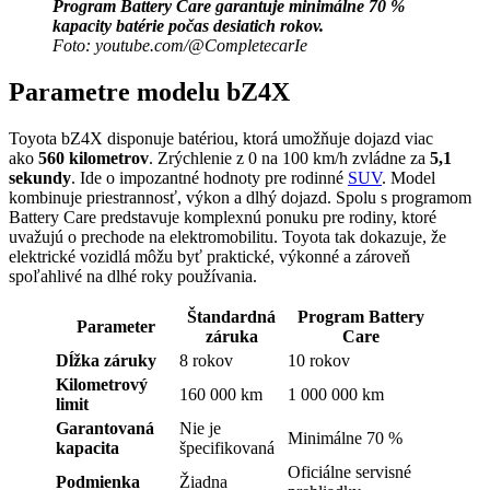
Program Battery Care garantuje minimálne 70 %
kapacity batérie počas desiatich rokov.
Foto: youtube.com/@CompletecarIe
Parametre modelu bZ4X
Toyota bZ4X disponuje batériou, ktorá umožňuje dojazd viac
ako
560 kilometrov
. Zrýchlenie z 0 na 100 km/h zvládne za
5,1
sekundy
. Ide o impozantné hodnoty pre rodinné
SUV
. Model
kombinuje priestrannosť, výkon a dlhý dojazd. Spolu s programom
Battery Care predstavuje komplexnú ponuku pre rodiny, ktoré
uvažujú o prechode na elektromobilitu. Toyota tak dokazuje, že
elektrické vozidlá môžu byť praktické, výkonné a zároveň
spoľahlivé na dlhé roky používania.
Štandardná
Program Battery
Parameter
záruka
Care
Dĺžka záruky
8 rokov
10 rokov
Kilometrový
160 000 km
1 000 000 km
limit
Garantovaná
Nie je
Minimálne 70 %
kapacita
špecifikovaná
Oficiálne servisné
Podmienka
Žiadna