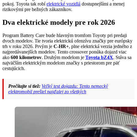
pokoj. Toyota tak robí
elektrické vozidlá
dostupnejšími a menej
rizikovými pre bežných zákazníkov.
Dva elektrické modely pre rok 2026
Program Battery Care bude hlavným tromfom Toyoty pri predaji
dvoch modelov. Tie tvoria elektrickú ofenzívu značky pre európsky
trh v roku 2026. Prvým je
C-HR+
, plne elektrická verzia jedného z
najpredávanejších modelov. Tento crossover ponúka dojazd viac
ako
600 kilometrov
. Druhým modelom je
Toyota bZ4X
. Stáva sa
najväčším elektrickým modelom značky s priestorom pre päť
cestujúcich.
Prečítajte si tiež:
Veľký test dojazdu: Tento nemecký
elektromobil prešiel najďalej zo všetkých