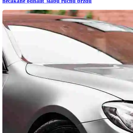
nečakane odhaliť slabú ručnú brzdu