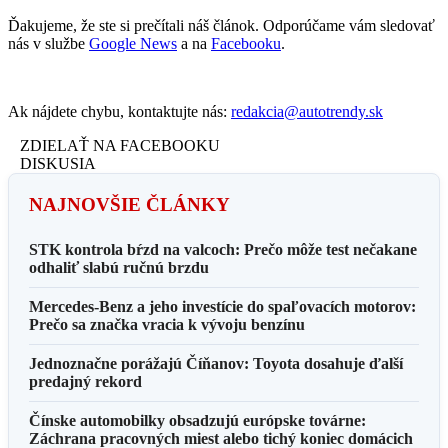
Ďakujeme, že ste si prečítali náš článok. Odporúčame vám sledovať
nás v službe
Google News
a na
Facebooku
.
Ak nájdete chybu, kontaktujte nás:
redakcia@autotrendy.sk
ZDIELAŤ NA FACEBOOKU
DISKUSIA
NAJNOVŠIE ČLÁNKY
STK kontrola bŕzd na valcoch: Prečo môže test nečakane
odhaliť slabú ručnú brzdu
Mercedes-Benz a jeho investície do spaľovacích motorov:
Prečo sa značka vracia k vývoju benzínu
Jednoznačne porážajú Číňanov: Toyota dosahuje ďalší
predajný rekord
Čínske automobilky obsadzujú európske továrne:
Záchrana pracovných miest alebo tichý koniec domácich