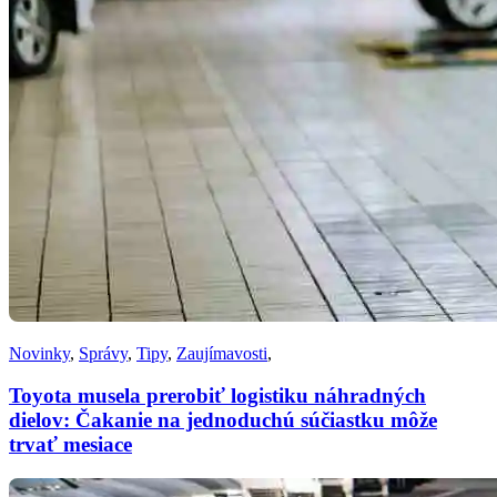
Novinky
,
Správy
,
Tipy
,
Zaujímavosti
,
Toyota musela prerobiť logistiku náhradných
dielov: Čakanie na jednoduchú súčiastku môže
trvať mesiace