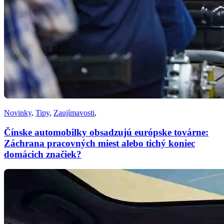
Novinky
,
Tipy
,
Zaujímavosti
,
Čínske automobilky obsadzujú európske továrne:
Záchrana pracovných miest alebo tichý koniec
domácich značiek?