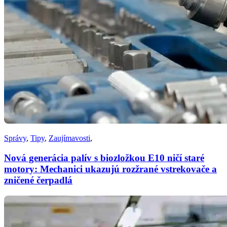
Správy
,
Tipy
,
Zaujímavosti
,
Nová generácia palív s biozložkou E10 ničí staré
motory: Mechanici ukazujú rozžrané vstrekovače a
zničené čerpadlá