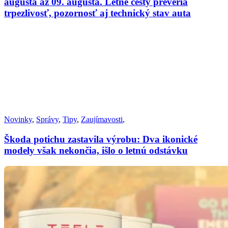
augusta až 09. augusta. Letné cesty preveria
trpezlivosť, pozornosť aj technický stav auta
Novinky
,
Správy
,
Tipy
,
Zaujímavosti
,
Škoda potichu zastavila výrobu: Dva ikonické
modely však nekončia, išlo o letnú odstávku