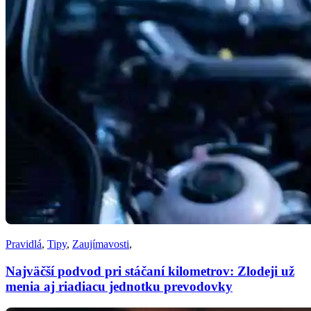
Pravidlá
,
Tipy
,
Zaujímavosti
,
Najväčší podvod pri stáčaní kilometrov: Zlodeji už
menia aj riadiacu jednotku prevodovky