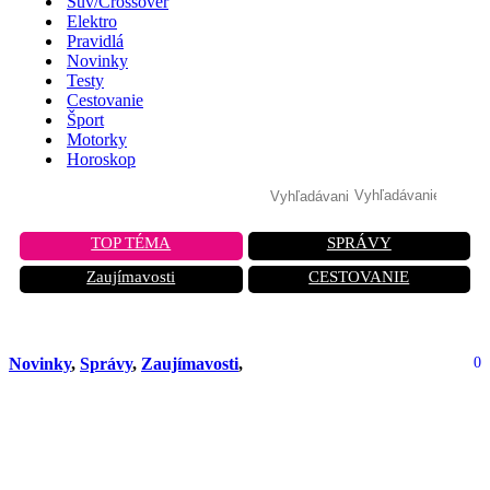
Suv/Crossover
Elektro
Pravidlá
Novinky
Testy
Cestovanie
Šport
Motorky
Horoskop
TOP TÉMA
SPRÁVY
Zaujímavosti
CESTOVANIE
Novinky
,
Správy
,
Zaujímavosti
,
0
Konečne! Tunel Višňové otvoria 22.
decembra 2025. Vodiči sa konečne
dočkali