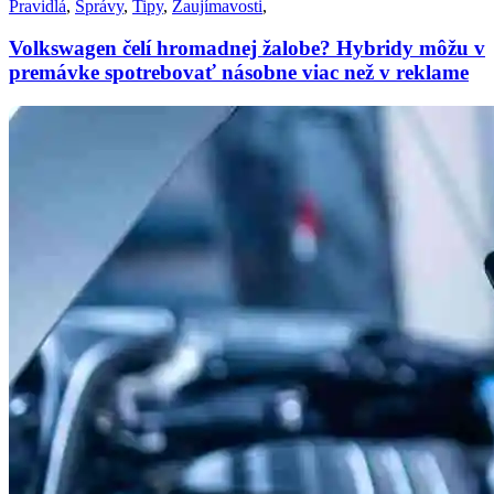
Pravidlá
,
Správy
,
Tipy
,
Zaujímavosti
,
Volkswagen čelí hromadnej žalobe? Hybridy môžu v
premávke spotrebovať násobne viac než v reklame