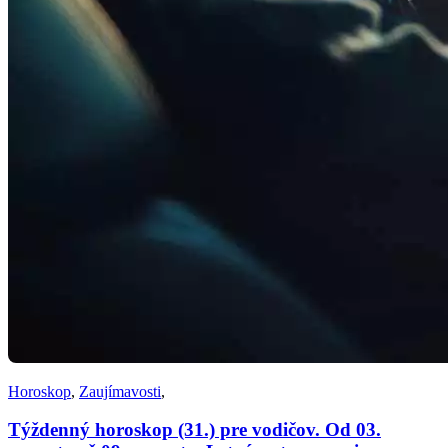
Horoskop
,
Zaujímavosti
,
Týždenný horoskop (31.) pre vodičov. Od 03.