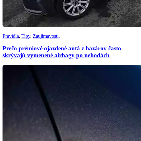
Pravidlá
,
Tipy
,
Zaujímavosti
,
Prečo prémiové ojazdené autá z bazárov často
skrývajú vymenené airbagy po nehodách