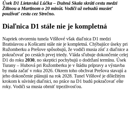
Úsek D1 Lietavská Lúčka – Dubná Skala skráti cestu medzi
Žilinou a Martinom o 20 minút. Vodiči už nebudú musieť
používať cestu cez Strečno.
Diaľnica D1 stále nie je kompletná
Napriek otvoreniu tunela Višňové však diaľnica D1 medzi
Bratislavou a Košicami stále nie je kompletná. Chýbajúce úseky pri
Ružomberku a Prešove spôsobujú, že vodiči musia zísť z diaľnice a
pokračovať po cestách prvej triedy. Vláda sľubuje dokončenie celej
D1 do roku
2030
, no skeptici pochybujú o dodržaní termínu. Úsek
Turany – Hubová pri Ružomberku je v štádiu prípravy a výstavba
by mala začať v roku 2026. Okrem toho obchvat Prešova stavajú a
jeho dokončenie plánujú na rok 2028. Tunel Višňové je dôležitým
krokom k súvislej diaľnici, no práce na D1 budú pokračovať ešte
roky. Vodiči sa musia obrniť trpezlivosťou.