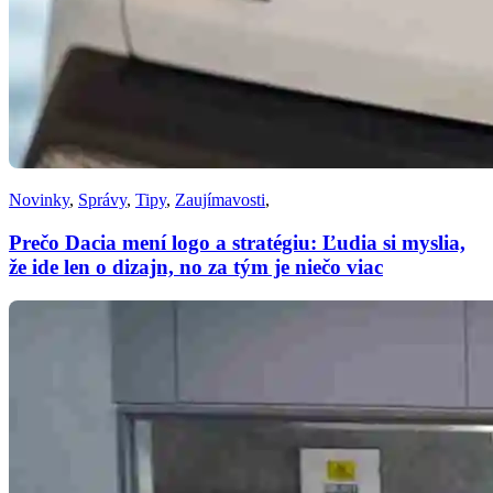
Novinky
,
Správy
,
Tipy
,
Zaujímavosti
,
Prečo Dacia mení logo a stratégiu: Ľudia si myslia,
že ide len o dizajn, no za tým je niečo viac