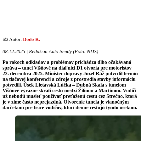
✍️ Autor:
Dodo K.
08.12.2025 | Redakcia Auto trendy (
Foto: NDS
)
Po rokoch odkladov a problémov prichádza dlho očakávaná
správa – tunel Višňové na diaľnici D1 otvoria pre motoristov
22. decembra 2025. Minister dopravy Jozef Ráž potvrdil termín
na tlačovej konferencii a zdroje z prostredia stavby informáciu
potvrdili. Úsek Lietavská Lúčka – Dubná Skala s tunelom
Višňové výrazne skráti cestu medzi Žilinou a Martinom. Vodiči
už nebudú musieť používať preťaženú cestu cez Strečno, ktorá
je v zime často neprejazdná. Otvorenie tunela je vianočným
darčekom pre tisíce vodičov, ktorí denne cestujú týmto úsekom.