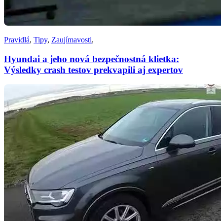
Pravidlá
,
Tipy
,
Zaujímavosti
,
Hyundai a jeho nová bezpečnostná klietka:
Výsledky crash testov prekvapili aj expertov