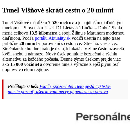
Tunel Višňové skráti cestu o 20 minút
Tunel Višňové má dĺžku
7 520 metrov
a je najdlhším diaľničným
tunelom na Slovensku. Úsek D1 Lietavská Lúčka – Dubná Skala
meria celkovo
13,5 kilometra
a spojí Žilinu s Martinom modernou
diaľnicou. Podľa
portálu Aktuality.sk
vodiči ušetria na tejto trase
približne
20 minút
v porovnaní s cestou cez Strečno. Cesta cez
Strečnianske hradné bralo je úzka, kľukatá a v zime často uzavretá
kvôli snehu a námraze. Nový úsek ponúkne bezpečnú a rýchlu
alternatívu za každého počasia. Denne týmto úsekom prejde viac
ako
15 000 vozidiel
a otvorenie tunela výrazne zlepší plynulosť
dopravy v celom regióne.
Prečítajte si tiež:
Vodiči, spozornite! Tieto gestá cyklistov
musíte poznať, ušetria vám nervy aj peniaze za opravu