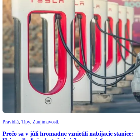
Pravidlá
,
Tipy
,
Zaujímavosti
,
Prečo sa v júli hromadne vznietili nabíjacie stanice: