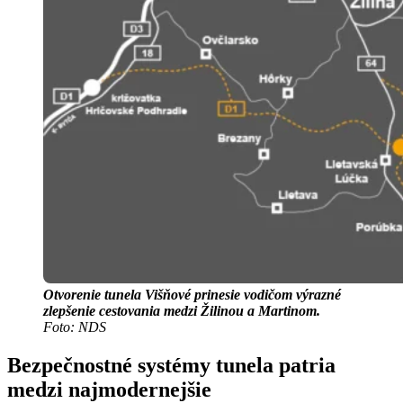
Otvorenie tunela Višňové prinesie vodičom výrazné
zlepšenie cestovania medzi Žilinou a Martinom.
Foto: NDS
Bezpečnostné systémy tunela patria
medzi najmodernejšie