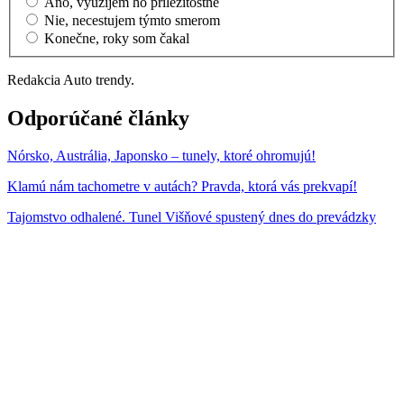
Áno, využijem ho príležitostne
Nie, necestujem týmto smerom
Konečne, roky som čakal
Redakcia Auto trendy.
Odporúčané články
Nórsko, Austrália, Japonsko – tunely, ktoré ohromujú!
Klamú nám tachometre v autách? Pravda, ktorá vás prekvapí!
Tajomstvo odhalené. Tunel Višňové spustený dnes do prevádzky