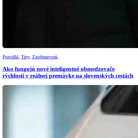
Pravidlá
,
Tipy
,
Zaujímavosti
,
Ako fungujú nové inteligentné obmedzovače
rýchlosti v reálnej premávke na slovenských cestách