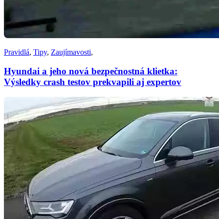
Pravidlá
,
Tipy
,
Zaujímavosti
,
Hyundai a jeho nová bezpečnostná klietka:
Výsledky crash testov prekvapili aj expertov