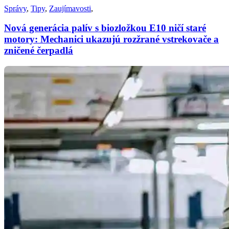
Správy
,
Tipy
,
Zaujímavosti
,
Nová generácia palív s biozložkou E10 ničí staré
motory: Mechanici ukazujú rozžrané vstrekovače a
zničené čerpadlá