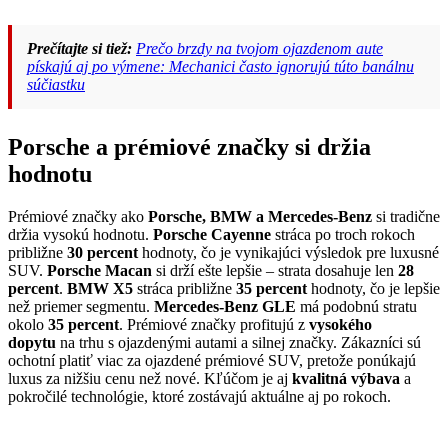
Prečítajte si tiež:
Prečo brzdy na tvojom ojazdenom aute
pískajú aj po výmene: Mechanici často ignorujú túto banálnu
súčiastku
Porsche a prémiové značky si držia
hodnotu
Prémiové značky ako
Porsche, BMW a Mercedes-Benz
si tradične
držia vysokú hodnotu.
Porsche Cayenne
stráca po troch rokoch
približne
30 percent
hodnoty, čo je vynikajúci výsledok pre luxusné
SUV.
Porsche Macan
si drží ešte lepšie – strata dosahuje len
28
percent
.
BMW X5
stráca približne
35 percent
hodnoty, čo je lepšie
než priemer segmentu.
Mercedes-Benz GLE
má podobnú stratu
okolo
35 percent
. Prémiové značky profitujú z
vysokého
dopytu
na trhu s ojazdenými autami a silnej značky. Zákazníci sú
ochotní platiť viac za ojazdené prémiové SUV, pretože ponúkajú
luxus za nižšiu cenu než nové. Kľúčom je aj
kvalitná výbava
a
pokročilé technológie, ktoré zostávajú aktuálne aj po rokoch.