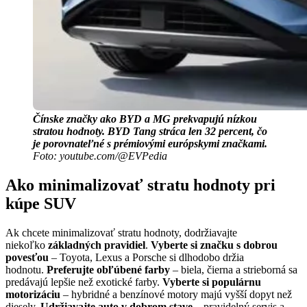
Čínske značky ako BYD a MG prekvapujú nízkou
stratou hodnoty. BYD Tang stráca len 32 percent, čo
je porovnateľné s prémiovými európskymi značkami.
Foto: youtube.com/@EVPedia
Ako minimalizovať stratu hodnoty pri
kúpe SUV
Ak chcete minimalizovať stratu hodnoty, dodržiavajte
niekoľko
základných pravidiel
.
Vyberte si značku s dobrou
povesťou
– Toyota, Lexus a Porsche si dlhodobo držia
hodnotu.
Preferujte obľúbené farby
– biela, čierna a strieborná sa
predávajú lepšie než exotické farby.
Vyberte si populárnu
motorizáciu
– hybridné a benzínové motory majú vyšší dopyt než
diesely.
Udržiavajte auto v dobrom stave
– pravidelný servis a