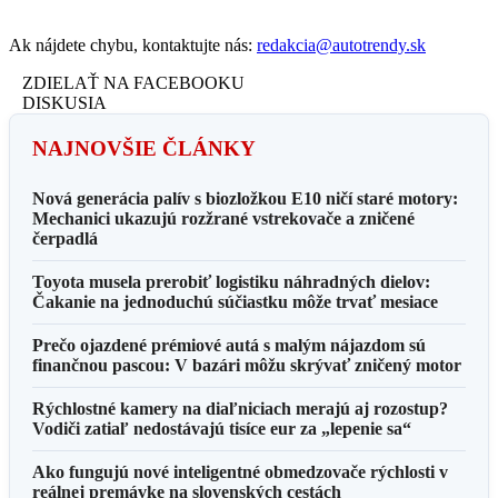
Ak nájdete chybu, kontaktujte nás:
redakcia@autotrendy.sk
ZDIELAŤ NA FACEBOOKU
DISKUSIA
NAJNOVŠIE ČLÁNKY
Nová generácia palív s biozložkou E10 ničí staré motory:
Mechanici ukazujú rozžrané vstrekovače a zničené
čerpadlá
Toyota musela prerobiť logistiku náhradných dielov:
Čakanie na jednoduchú súčiastku môže trvať mesiace
Prečo ojazdené prémiové autá s malým nájazdom sú
finančnou pascou: V bazári môžu skrývať zničený motor
Rýchlostné kamery na diaľniciach merajú aj rozostup?
Vodiči zatiaľ nedostávajú tisíce eur za „lepenie sa“
Ako fungujú nové inteligentné obmedzovače rýchlosti v
reálnej premávke na slovenských cestách