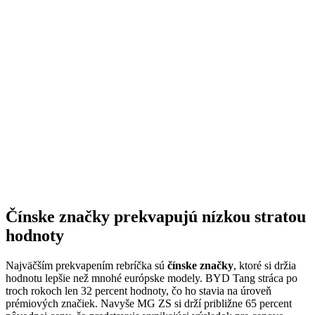
Čínske značky prekvapujú nízkou stratou
hodnoty
Najväčším prekvapením rebríčka sú
čínske značky
, ktoré si držia
hodnotu lepšie než mnohé európske modely. BYD Tang stráca po
troch rokoch len 32 percent hodnoty, čo ho stavia na úroveň
prémiových značiek. Navyše MG ZS si drží približne 65 percent