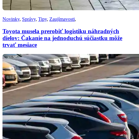
Novinky
,
Správy
,
Tipy
,
Zaujímavosti
,
Toyota musela prerobiť logistiku náhradných
dielov: Čakanie na jednoduchú súčiastku môže
trvať mesiace