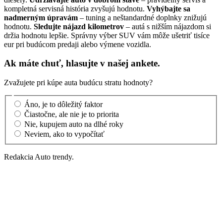
kompletná servisná história zvyšujú hodnotu.
Vyhýbajte sa
nadmerným úpravám
– tuning a neštandardné doplnky znižujú
hodnotu.
Sledujte nájazd kilometrov
– autá s nižším nájazdom si
držia hodnotu lepšie. Správny výber SUV vám môže ušetriť tisíce
eur pri budúcom predaji alebo výmene vozidla.
Ak máte chuť, hlasujte v našej ankete.
Zvažujete pri kúpe auta budúcu stratu hodnoty?
Áno, je to dôležitý faktor
Čiastočne, ale nie je to priorita
Nie, kupujem auto na dlhé roky
Neviem, ako to vypočítať
Redakcia Auto trendy.