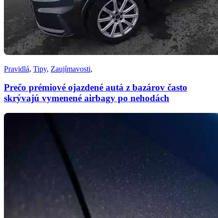
Pravidlá
,
Tipy
,
Zaujímavosti
,
Prečo prémiové ojazdené autá z bazárov často
skrývajú vymenené airbagy po nehodách