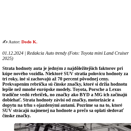
✍️ Autor:
Dodo K.
01.12.2024 | Redakcia Auto trendy (
Foto: Toyota mini Land Cruiser
2025
)
Strata hodnoty auta je jedným z najdôležitejších faktorov pri
kúpe nového vozidla. Niektoré SUV stratia polovicu hodnoty za
tri roky, iné si zachovajú až 70 percent pôvodnej ceny.
Prekvapením rebríčka sú čínske značky, ktoré si držia hodnotu
lepšie než mnohé európske modely. Toyota, Porsche a Lexus
tradične vedú rebríček, no značky ako BYD a MG ich začínajú
dobiehať. Strata hodnoty závisí od značky, motorizácie a
dopytu na trhu s ojazdenými autami. Pozrime sa na to, ktoré
SUV strácajú najmenej na hodnote a prečo sa oplatí sledovať
čínske značky.