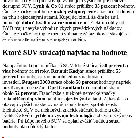
pôvodnej ceny, čo predstavuje vynikajúci výsledok pre cenovo
dostupné SUV.
Lynk & Co 01
stráca približne
35 percent
hodnoty.
Čínske značky profitujú z
nízkej vstupnej ceny
a rastúceho dopytu
na trhu s ojazdenými autami. Kupujúci zistili, že čínske autá
ponúkajú
dobrú kvalitu za rozumnú cenu
. Elektromobily od
BYD majú navyše výhodu nízkych prevádzkových nákladov.
Čínske značky postupne menia vnímanie zákazníkov a stávajú sa
serióznou alternatívou k európskym autám.
Ktoré SUV strácajú najviac na hodnote
Na opačnom konci rebríčka sú SUV, ktoré strácajú
50 percent a
viac
hodnoty za tri roky.
Renault Kadjar
stráca približne
55
percent
hodnoty, čo z neho robí jednu z najhorších
investícií.
Peugeot 3008
stráca okolo
50 percent
hodnoty napriek
pozitívnym recenziám.
Opel Grandland
má podobnú stratu
okolo
52 percent
. Francúzske a niektoré nemecké značky
trpia
nižším dopytom
na trhu s ojazdenými autami. Zákazníci sa
obávajú vyšších nákladov na údržbu a horšej spoľahlivosti.
Elektrické SUV od niektorých značiek strácajú hodnotu ešte
rýchlejšie kvôli
rýchlemu vývoju technológií
a obavám z výmeny
batérie. Pri kúpe nového SUV sa oplatí zvážiť budúcu stratu
hodnoty ako dôležitý faktor.