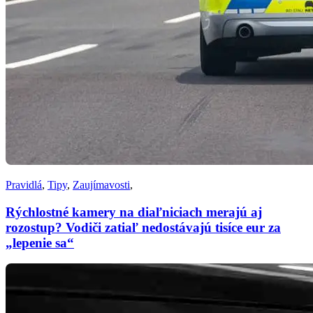
Pravidlá
,
Tipy
,
Zaujímavosti
,
Rýchlostné kamery na diaľniciach merajú aj
rozostup? Vodiči zatiaľ nedostávajú tisíce eur za
„lepenie sa“