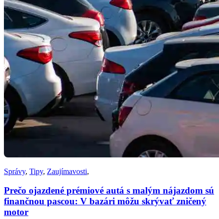
Správy
,
Tipy
,
Zaujímavosti
,
Prečo ojazdené prémiové autá s malým nájazdom sú
finančnou pascou: V bazári môžu skrývať zničený
motor