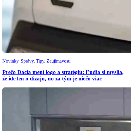
Novinky
,
Správy
,
Tipy
,
Zaujímavosti
,
Prečo Dacia mení logo a stratégiu: Ľudia si myslia,
že ide len o dizajn, no za tým je niečo viac