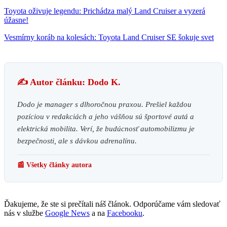
Toyota oživuje legendu: Prichádza malý Land Cruiser a vyzerá
úžasne!
Vesmírny koráb na kolesách: Toyota Land Cruiser SE šokuje svet
✍️ Autor článku: Dodo K.
Dodo je manager s dlhoročnou praxou. Prešiel každou
pozíciou v redakciách a jeho vášňou sú športové autá a
elektrická mobilita. Verí, že budúcnosť automobilizmu je
bezpečnosti, ale s dávkou adrenalínu.
📰 Všetky články autora
Ďakujeme, že ste si prečítali náš článok. Odporúčame vám sledovať
nás v službe
Google News
a na
Facebooku
.