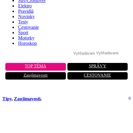
Suv/Crossover
Elektro
Pravidlá
Novinky
Testy
Cestovanie
Šport
Motorky
Horoskop
TOP TÉMA
SPRÁVY
Zaujímavosti
CESTOVANIE
Tipy
,
Zaujímavosti
,
0
Ktoré SUV strácajú najmenej na
hodnote po troch rokoch? Čínske
značky prekvapujú