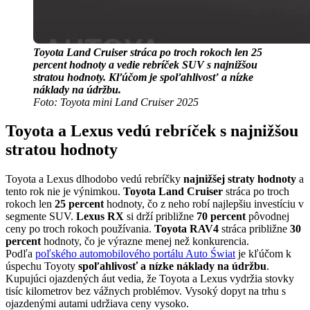
Toyota Land Cruiser stráca po troch rokoch len 25
percent hodnoty a vedie rebríček SUV s najnižšou
stratou hodnoty. Kľúčom je spoľahlivosť a nízke
náklady na údržbu.
Foto: Toyota mini Land Cruiser 2025
Toyota a Lexus vedú rebríček s najnižšou
stratou hodnoty
Toyota a Lexus dlhodobo vedú rebríčky
najnižšej straty hodnoty
a
tento rok nie je výnimkou.
Toyota Land Cruiser
stráca po troch
rokoch len
25 percent
hodnoty, čo z neho robí najlepšiu investíciu v
segmente SUV.
Lexus RX
si drží približne
70 percent
pôvodnej
ceny po troch rokoch používania.
Toyota RAV4
stráca približne
30
percent
hodnoty, čo je výrazne menej než konkurencia.
Podľa
poľského automobilového portálu Auto Świat
je kľúčom k
úspechu Toyoty
spoľahlivosť a nízke náklady na údržbu
.
Kupujúci ojazdených áut vedia, že Toyota a Lexus vydržia stovky
tisíc kilometrov bez vážnych problémov. Vysoký dopyt na trhu s
ojazdenými autami udržiava ceny vysoko.