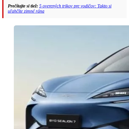
Prečítajte si tiež:
5 overených trikov pre vodičov: Takto si
uľahčíte zimné rána