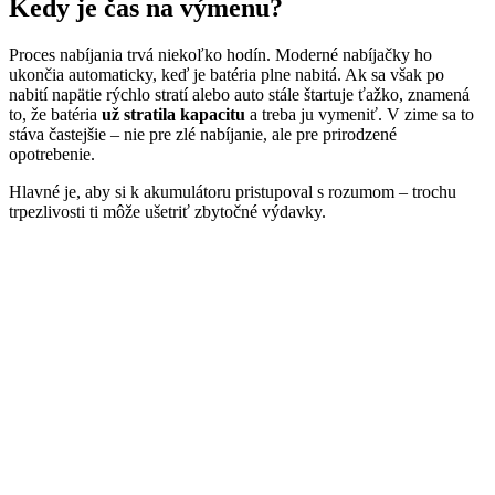
Kedy je čas na výmenu?
Proces nabíjania trvá niekoľko hodín. Moderné nabíjačky ho
ukončia automaticky, keď je batéria plne nabitá. Ak sa však po
nabití napätie rýchlo stratí alebo auto stále štartuje ťažko, znamená
to, že batéria
už stratila kapacitu
a treba ju vymeniť. V zime sa to
stáva častejšie – nie pre zlé nabíjanie, ale pre prirodzené
opotrebenie.
Hlavné je, aby si k akumulátoru pristupoval s rozumom – trochu
trpezlivosti ti môže ušetriť zbytočné výdavky.