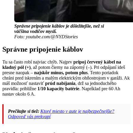
Správne pripojenie káblov je dôležitejšie, než si
väčšina vodičov myslí.
Foto: youtube.com/@NYDStories
Správne pripojenie káblov
Tu sa často robí najviac chýb. Najprv
pripoj červený kábel na
kladný pól (+)
, až potom čierny na záporný (–). Pri odpájaní ideš
presne naopak –
najskôr mínus, potom plus
. Tento poriadok
chráni pred iskrením a malým elektrickým ohňostrojom v garáži. Ak
máš možnosť nastaviť
prúd nabíjania
, drž sa jednoduchého
pravidla: približne
1/10 kapacity batérie
. Napríklad pre 60 Ah
nastav okolo 6 A.
Prečítajte si tiež:
Ktoré miesto v aute je najbezpečnejšie?
Odpoveď vás prekvapí