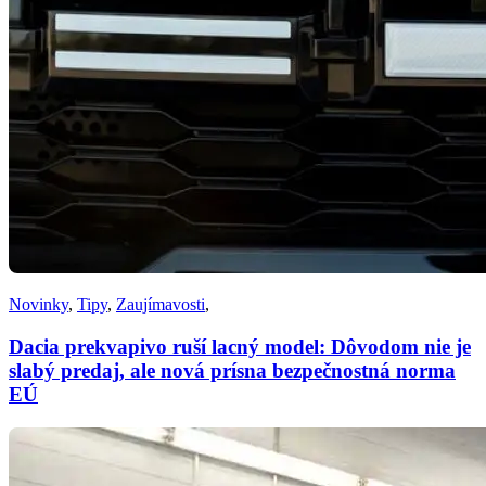
Novinky
,
Tipy
,
Zaujímavosti
,
Dacia prekvapivo ruší lacný model: Dôvodom nie je
slabý predaj, ale nová prísna bezpečnostná norma
EÚ