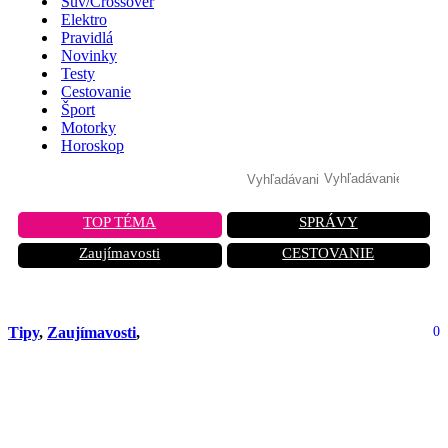
Suv/Crossover
Elektro
Pravidlá
Novinky
Testy
Cestovanie
Šport
Motorky
Horoskop
TOP TÉMA
SPRÁVY
Zaujímavosti
CESTOVANIE
Tipy
,
Zaujímavosti
,
0
Ako správne nabiť autobatériu v
zime? Väčšina vodičov robí chybu
hneď na začiatku