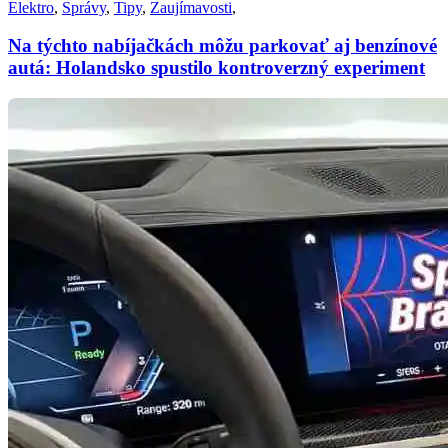
Elektro
,
Správy
,
Tipy
,
Zaujímavosti
,
Na týchto nabíjačkách môžu parkovať aj benzínové
autá: Holandsko spustilo kontroverzný experiment