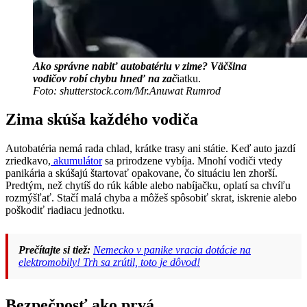
Ako správne nabiť autobatériu v zime? Väčšina
vodičov robí chybu hneď na zač
iatku.
Foto: shutterstock.com/Mr.Anuwat Rumrod
Zima skúša každého vodiča
Autobatéria nemá rada chlad, krátke trasy ani státie. Keď auto jazdí
zriedkavo,
akumulátor
sa prirodzene vybíja. Mnohí vodiči vtedy
panikária a skúšajú štartovať opakovane, čo situáciu len zhorší.
Predtým, než chytíš do rúk káble alebo nabíjačku, oplatí sa chvíľu
rozmýšľať. Stačí malá chyba a môžeš spôsobiť skrat, iskrenie alebo
poškodiť riadiacu jednotku.
Prečítajte si tiež:
Nemecko v panike vracia dotácie na
elektromobily! Trh sa zrútil, toto je dôvod!
Bezpečnosť ako prvá