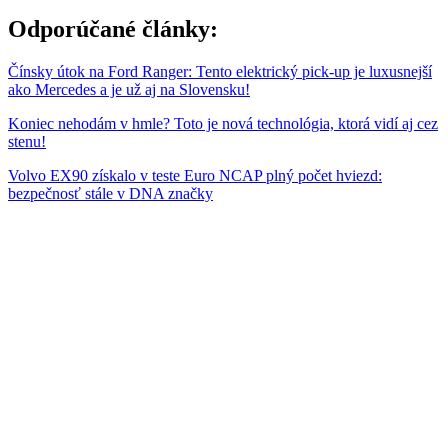
Odporúčané články:
Čínsky útok na Ford Ranger: Tento elektrický pick-up je luxusnejší
ako Mercedes a je už aj na Slovensku!
Koniec nehodám v hmle? Toto je nová technológia, ktorá vidí aj cez
stenu!
Volvo EX90 získalo v teste Euro NCAP plný počet hviezd:
bezpečnosť stále v DNA značky