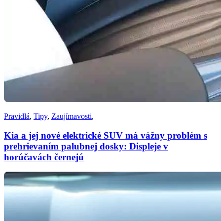
Pravidlá
,
Tipy
,
Zaujímavosti
,
Kia a jej nové elektrické SUV má vážny problém s
prehrievaním palubnej dosky: Displeje v
horúčavách černejú