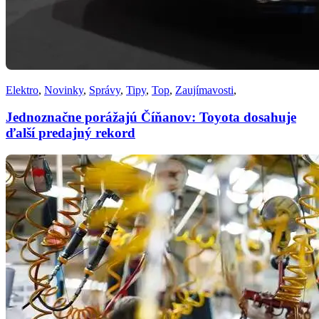
Elektro
,
Novinky
,
Správy
,
Tipy
,
Top
,
Zaujímavosti
,
Jednoznačne porážajú Číňanov: Toyota dosahuje
ďalší predajný rekord