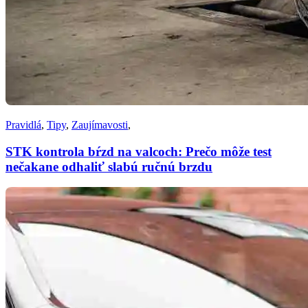
Pravidlá
,
Tipy
,
Zaujímavosti
,
STK kontrola bŕzd na valcoch: Prečo môže test
nečakane odhaliť slabú ručnú brzdu