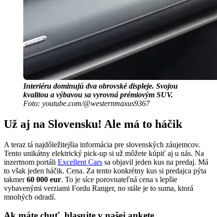
Interiéru dominujú dva obrovské displeje. Svojou
kvalitou a výbavou sa vyrovná prémiovým SUV.
Foto: youtube.com/@westernmaxus9367
Už aj na Slovensku! Ale má to háčik
A teraz tá najdôležitejšia informácia pre slovenských záujemcov.
Tento unikátny elektrický pick-up si už môžete kúpiť aj u nás. Na
inzertnom portáli
Excellent Cars
sa objavil jeden kus na predaj. Má
to však jeden háčik. Cena. Za tento konkrétny kus si predajca pýta
takmer
60 000 eur
. To je síce porovnateľná cena s lepšie
vybavenými verziami Fordu Ranger, no stále je to suma, ktorá
mnohých odradí.
Ak máte chuť, hlasujte v našej ankete.