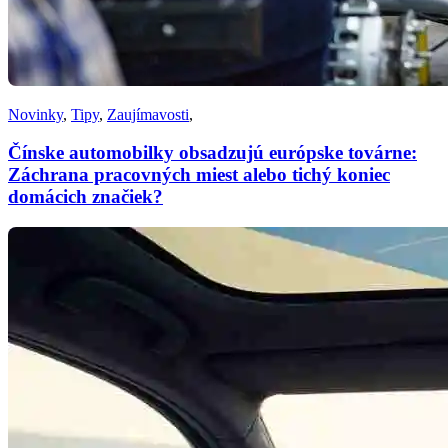
Novinky
,
Tipy
,
Zaujímavosti
,
Čínske automobilky obsadzujú európske továrne:
Záchrana pracovných miest alebo tichý koniec
domácich značiek?