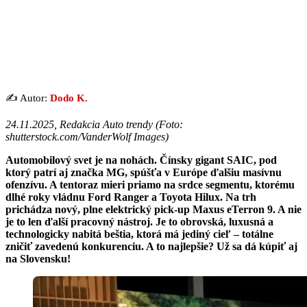
✍️ Autor:
Dodo K.
24.11.2025, Redakcia Auto trendy (
Foto:
shutterstock.com/VanderWolf Images
)
Automobilový svet je na nohách. Čínsky gigant SAIC, pod
ktorý patrí aj značka MG, spúšťa v Európe ďalšiu masívnu
ofenzívu. A tentoraz mieri priamo na srdce segmentu, ktorému
dlhé roky vládnu Ford Ranger a Toyota Hilux. Na trh
prichádza nový, plne elektrický pick-up Maxus eTerron 9. A nie
je to len ďalší pracovný nástroj. Je to obrovská, luxusná a
technologicky nabitá beštia, ktorá má jediný cieľ – totálne
zničiť zavedenú konkurenciu. A to najlepšie? Už sa dá kúpiť aj
na Slovensku!