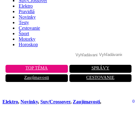
Suv/Crossover
Elektro
Pravidlá
Novinky
Testy
Cestovanie
Šport
Motorky
Horoskop
TOP TÉMA
SPRÁVY
Zaujímavosti
CESTOVANIE
Elektro
,
Novinky
,
Suv/Crossover
,
Zaujímavosti
,
0
Čínsky útok na Ford Ranger: Tento
elektrický pick-up je luxusnejší ako
Mercedes a je už aj na Slovensku!