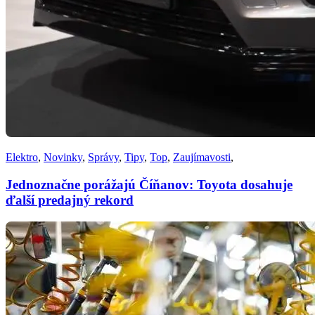
Elektro
,
Novinky
,
Správy
,
Tipy
,
Top
,
Zaujímavosti
,
Jednoznačne porážajú Číňanov: Toyota dosahuje
ďalší predajný rekord