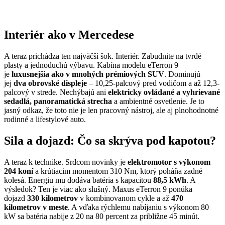
Interiér ako v Mercedese
A teraz prichádza ten najväčší šok. Interiér. Zabudnite na tvrdé
plasty a jednoduchú výbavu. Kabína modelu eTerron 9
je
luxusnejšia ako v mnohých prémiových SUV
. Dominujú
jej
dva obrovské displeje
– 10,25-palcový pred vodičom a až 12,3-
palcový v strede. Nechýbajú ani
elektricky ovládané a vyhrievané
sedadlá, panoramatická strecha
a ambientné osvetlenie. Je to
jasný odkaz, že toto nie je len pracovný nástroj, ale aj plnohodnotné
rodinné a lifestylové auto.
Sila a dojazd: Čo sa skrýva pod kapotou?
A teraz k technike. Srdcom novinky je
elektromotor s výkonom
204 koní
a krútiacim momentom 310 Nm, ktorý poháňa zadné
kolesá. Energiu mu dodáva batéria s kapacitou
88,5 kWh
. A
výsledok? Ten je viac ako slušný. Maxus eTerron 9 ponúka
dojazd
330 kilometrov
v kombinovanom cykle a až
470
kilometrov v meste
. A vďaka rýchlemu nabíjaniu s výkonom 80
kW sa batéria nabije z 20 na 80 percent za približne 45 minút.