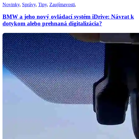
Novinky
,
Správy
,
Tipy
,
Zaujímavosti
,
BMW a jeho nový ovládací systém iDrive: Návrat k
dotykom alebo prehnaná digitalizácia?