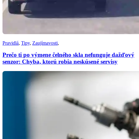
Pravidlá
,
Tipy
,
Zaujímavosti
,
Prečo ti po výmene čelného skla nefunguje dažďový
senzor: Chyba, ktorú robia neskúsené servisy