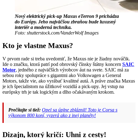
Nový elektrický pick-up Maxus eTerron 9 prichádza
do Európy. Jeho najväčšou zbraňou bude luxusný
interiér a moderná technika.
Foto: shutterstock.com/VanderWolf Images
Kto je vlastne Maxus?
V prvom rade si treba uvedomiť, že Maxus nie je žiadny nováčik.
Ide o značku, ktorá patrí pod obrovský čínsky štátny koncern
SAIC
Motor
, jedného z najväčších výrobcov áut na svete. SAIC má za
sebou roky spolupráce s gigantmi ako Volkswagen a General
Motors, takže vie, ako vyrábať kvalitné autá. A práve značka Maxus
je ich špecialistom na úžitkové vozidlá a pick-upy. Jej vstup na
európsky trh je tak logickým a dlho očakávaným krokom.
Prečítajte si tiež:
Opel sa úplne zbláznil! Toto je Corsa s
výkonom 800 koní, vyzerá ako z inej planéty!
Dizajn, ktorý kričí: Uhni z cesty!