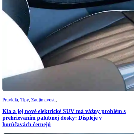
Pravidlá
,
Tipy
,
Zaujímavosti
,
Kia a jej nové elektrické SUV má vážny problém s
prehrievaním palubnej dosky: Displeje v
horúčavách černejú