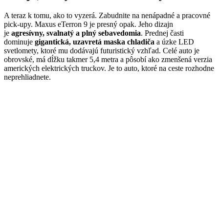
A teraz k tomu, ako to vyzerá. Zabudnite na nenápadné a pracovné
pick-upy. Maxus eTerron 9 je presný opak. Jeho dizajn
je
agresívny, svalnatý a plný sebavedomia
. Prednej časti
dominuje
gigantická, uzavretá maska chladiča
a úzke LED
svetlomety, ktoré mu dodávajú futuristický vzhľad. Celé auto je
obrovské, má dĺžku takmer 5,4 metra a pôsobí ako zmenšená verzia
amerických elektrických truckov. Je to auto, ktoré na ceste rozhodne
neprehliadnete.