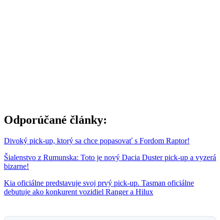
Odporúčané články:
Divoký pick-up, ktorý sa chce popasovať s Fordom Raptor!
Šialenstvo z Rumunska: Toto je nový Dacia Duster pick-up a vyzerá
bizarne!
Kia oficiálne predstavuje svoj prvý pick-up. Tasman oficiálne
debutuje ako konkurent vozidiel Ranger a Hilux