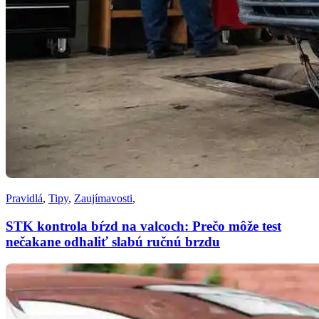
Pravidlá
,
Tipy
,
Zaujímavosti
,
STK kontrola bŕzd na valcoch: Prečo môže test
nečakane odhaliť slabú ručnú brzdu