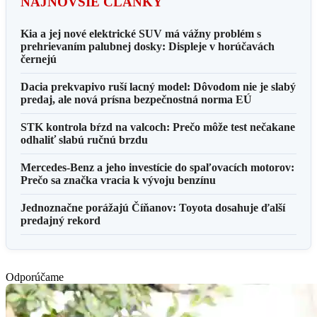
NAJNOVŠIE ČLÁNKY
Kia a jej nové elektrické SUV má vážny problém s
prehrievaním palubnej dosky: Displeje v horúčavách
černejú
Dacia prekvapivo ruší lacný model: Dôvodom nie je slabý
predaj, ale nová prísna bezpečnostná norma EÚ
STK kontrola bŕzd na valcoch: Prečo môže test nečakane
odhaliť slabú ručnú brzdu
Mercedes-Benz a jeho investície do spaľovacích motorov:
Prečo sa značka vracia k vývoju benzínu
Jednoznačne porážajú Číňanov: Toyota dosahuje ďalší
predajný rekord
Odporúčame