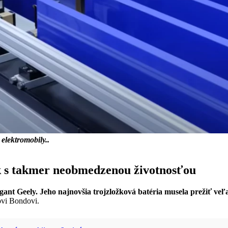
elektromobily..
nok s takmer neobmedzenou životnosťou
gant Geely.
Jeho najnovšia trojzložková batéria musela prežiť veľ
ovi Bondovi.