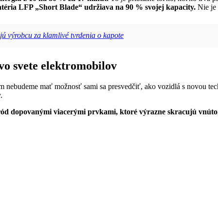
 batéria LFP „Short Blade“ udržiava na 90 % svojej kapacity.
Nie je 
ú výrobcu za klamlivé tvrdenia o kapote
vo svete elektromobilov
kým nebudeme mať možnosť sami sa presvedčiť, ako vozidlá s novou tech
.
tród dopovanými viacerými prvkami, ktoré výrazne skracujú vnút