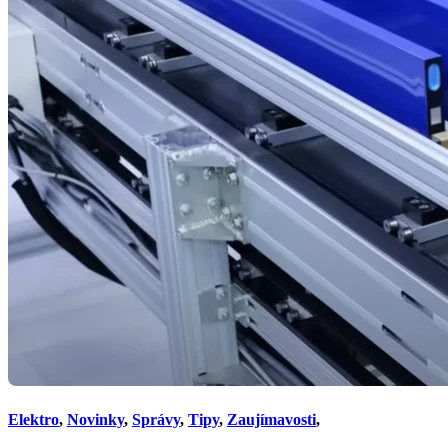
Elektro
,
Novinky
,
Správy
,
Tipy
,
Zaujímavosti
,