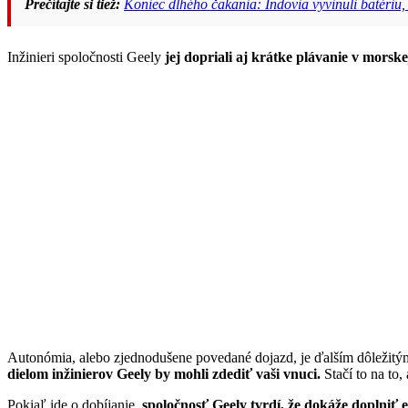
Prečítajte si tiež:
Koniec dlhého čakania: Indovia vyvinuli batériu, 
Inžinieri spoločnosti Geely
jej dopriali aj krátke plávanie v morske
Autonómia, alebo zjednodušene povedané dojazd, je ďalším dôležit
dielom inžinierov Geely by mohli zdediť vaši vnuci.
Stačí to na to,
Pokiaľ ide o dobíjanie,
spoločnosť Geely tvrdí, že dokáže doplniť 