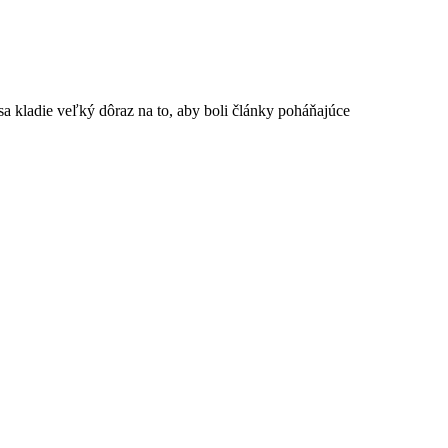
pre elektromobily.
a kladie veľký dôraz na to, aby boli články poháňajúce