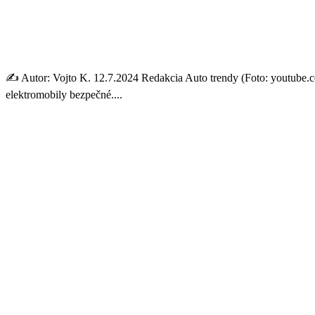
Spoločnosť Geely vytvára ša
Konkurencia sa už potí
✍️ Autor: Vojto K. 12.7.2024 Redakcia Auto trendy (Foto: youtube.co
elektromobily bezpečné....