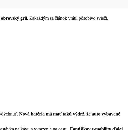
 obrovský gril.
Zakaždým sa článok vrátil pôsobivo svieži.
vydýchnuť.
Nová batéria má mať takú výdrž, že auto vybavené
restávka na kávu a vyrazenie na cestu.
Fanúšikov e-mobility ďalej