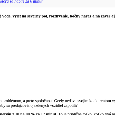
ktorá sa nabije za 6 minút
j vode, výlet na severný pól, rozdrvenie, bočný náraz a na záver aj
ým problémom, a preto spoločnosť Geely nedáva svojim konkurentom 
 aby sa predajcovia ojazdených vozidiel zapotili?
energiu z 10 na 80 % za 17 minút.
To je približne toľko, koľko trvá p