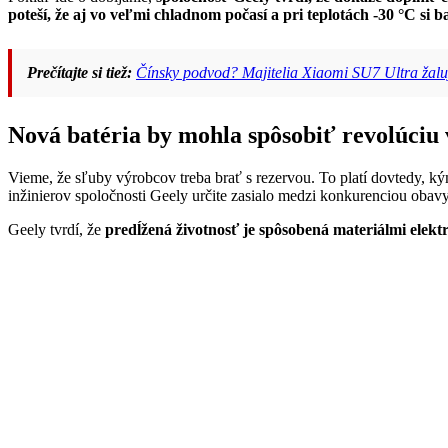
poteší, že aj vo veľmi chladnom počasí a pri teplotách -30 °C si
Prečítajte si tiež:
Čínsky podvod? Majitelia Xiaomi SU7 Ultra žaluj
Nová batéria by mohla spôsobiť revolúciu 
Vieme, že sľuby výrobcov treba brať s rezervou. To platí dovtedy, 
inžinierov spoločnosti Geely určite zasialo medzi konkurenciou obavy
Geely tvrdí, že
predĺžená životnosť je spôsobená materiálmi elek