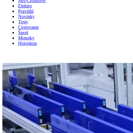
Suv/Crossover
Elektro
Pravidlá
Novinky
Testy
Cestovanie
Šport
Motorky
Horoskop