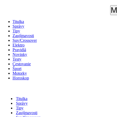
M
Titulka
Správy
Tipy
Zaujímavosti
Suv/Crossover
Elektro
Pravidlá
Novinky
Testy
Cestovanie
Šport
Motorky
Horoskop
Titulka
Správy
Tipy
Zaujímavosti