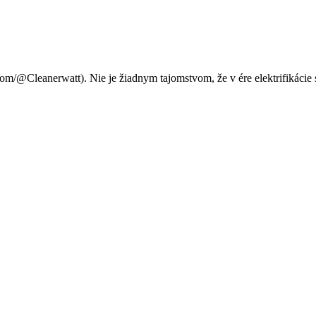
ch mat s novou technológiou 
m/@Cleanerwatt). Nie je žiadnym tajomstvom, že v ére elektrifikácie s