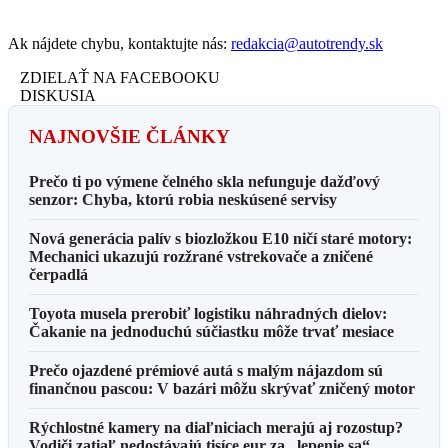
Ak nájdete chybu, kontaktujte nás:
redakcia@autotrendy.sk
ZDIELAŤ NA FACEBOOKU
DISKUSIA
NAJNOVŠIE ČLÁNKY
Prečo ti po výmene čelného skla nefunguje dažďový
senzor: Chyba, ktorú robia neskúsené servisy
Nová generácia palív s biozložkou E10 ničí staré motory:
Mechanici ukazujú rozžrané vstrekovače a zničené
čerpadlá
Toyota musela prerobiť logistiku náhradných dielov:
Čakanie na jednoduchú súčiastku môže trvať mesiace
Prečo ojazdené prémiové autá s malým nájazdom sú
finančnou pascou: V bazári môžu skrývať zničený motor
Rýchlostné kamery na diaľniciach merajú aj rozostup?
Vodiči zatiaľ nedostávajú tisíce eur za „lepenie sa“