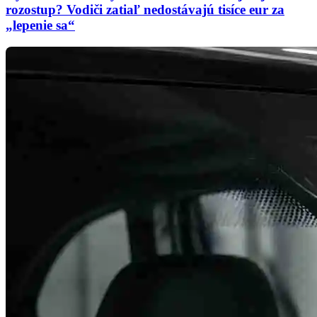
rozostup? Vodiči zatiaľ nedostávajú tisíce eur za
„lepenie sa“