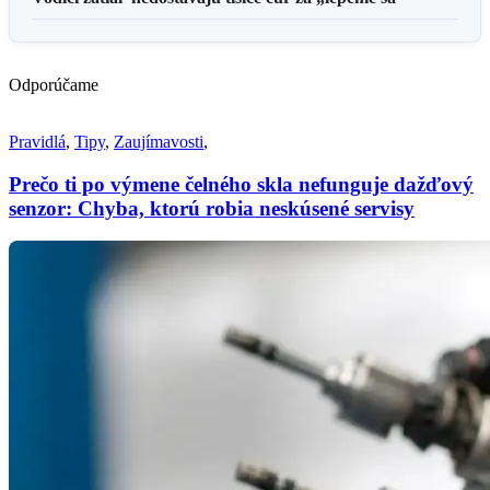
Odporúčame
Pravidlá
,
Tipy
,
Zaujímavosti
,
Prečo ti po výmene čelného skla nefunguje dažďový
senzor: Chyba, ktorú robia neskúsené servisy