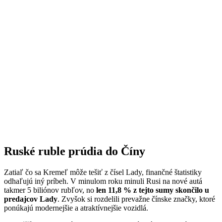
Ruské ruble prúdia do Číny
Zatiaľ čo sa Kremeľ môže tešiť z čísel Lady, finančné štatistiky
odhaľujú iný príbeh. V minulom roku minuli Rusi na nové autá
takmer 5 biliónov rubľov, no
len 11,8 % z tejto sumy skončilo u
predajcov Lady
. Zvyšok si rozdelili prevažne čínske značky, ktoré
ponúkajú modernejšie a atraktívnejšie vozidlá.