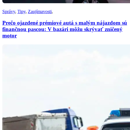
Správy
,
Tipy
,
Zaujímavosti
,
Prečo ojazdené prémiové autá s malým nájazdom sú
finančnou pascou: V bazári môžu skrývať zničený
motor