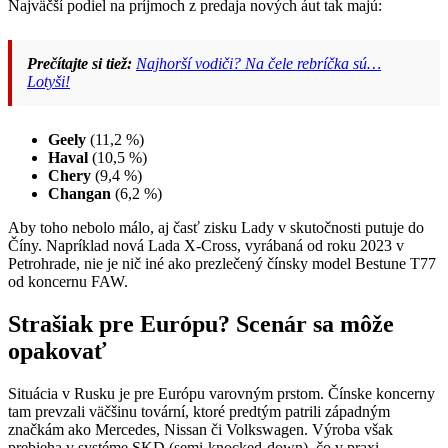
Najväčší podiel na príjmoch z predaja nových áut tak majú:
Prečítajte si tiež:
Najhorší vodiči? Na čele rebríčka sú…
Lotyši!
Geely
(11,2 %)
Haval
(10,5 %)
Chery
(9,4 %)
Changan
(6,2 %)
Aby toho nebolo málo, aj časť zisku Lady v skutočnosti putuje do
Číny. Napríklad nová Lada X-Cross, vyrábaná od roku 2023 v
Petrohrade, nie je nič iné ako prezlečený čínsky model Bestune T77
od koncernu FAW.
Strašiak pre Európu? Scenár sa môže
opakovať
Situácia v Rusku je pre Európu varovným prstom. Čínske koncerny
tam prevzali väčšinu tovární, ktoré predtým patrili západným
značkám ako Mercedes, Nissan či Volkswagen. Výroba však
prebieha v systéme SKD (semi-knocked-down), čo v praxi