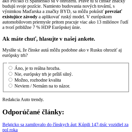
ako Poľsko či Španielsko sú v ohrození. Práve tu si čínske značky
budujú svoje pozície. Namiesto budovania nových tovární, s
výnimkou Maďarska a značky BYD, sa môžu pokúsiť
prevziať
existujúce závody
a aplikovať ruský model. V európskom
automobilovom priemysle pritom pracuje viac ako 13 miliónov ľudí
a tvorí približne 7 % HDP Európskej únie.
Ak máte chuť, hlasujte v našej ankete.
Myslíte si, že čínske autá môžu podobne ako v Rusku ohroziť aj
európsky trh?
Áno, je to reálna hrozba.
Nie, európsky trh je príliš silný.
Možno, rozhodne kvalita
Neviem / Nemám na to názor.
Redakcia Auto trendy.
Odporúčané články:
Belgicko sa zamilovalo do čínskych áut: Kúpili 147-tisíc vozidiel za
pol roka