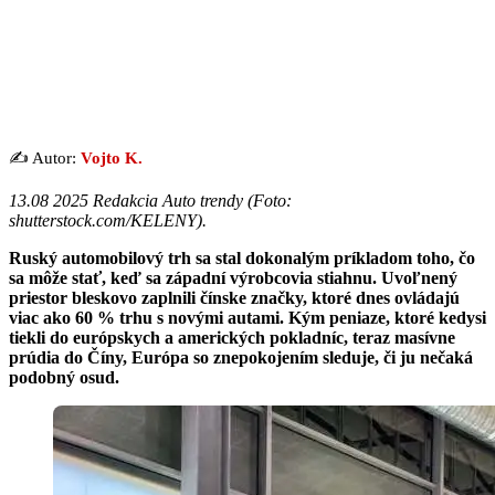
✍️ Autor:
Vojto K.
13.08 2025 Redakcia Auto trendy (
Foto:
shutterstock.com/KELENY
).
Ruský automobilový trh sa stal dokonalým príkladom toho, čo
sa môže stať, keď sa západní výrobcovia stiahnu. Uvoľnený
priestor bleskovo zaplnili čínske značky, ktoré dnes ovládajú
viac ako 60 % trhu s novými autami. Kým peniaze, ktoré kedysi
tiekli do európskych a amerických pokladníc, teraz masívne
prúdia do Číny, Európa so znepokojením sleduje, či ju nečaká
podobný osud.