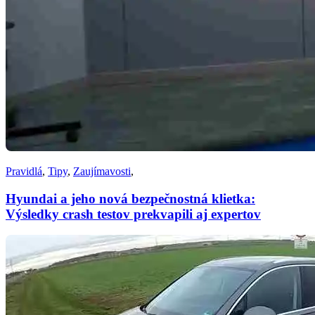
Pravidlá
,
Tipy
,
Zaujímavosti
,
Hyundai a jeho nová bezpečnostná klietka:
Výsledky crash testov prekvapili aj expertov