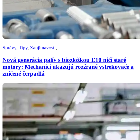
Správy
,
Tipy
,
Zaujímavosti
,
Nová generácia palív s biozložkou E10 ničí staré
motory: Mechanici ukazujú rozžrané vstrekovače a
zničené čerpadlá