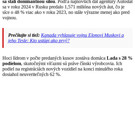
sa stali dominantnou silou
. Podľa najnovších dát agentúry Autostat
sa v roku 2024 v Rusku predalo 1,571 milióna nových áut, čo je
síce o 48 % viac ako v roku 2023, no stále výrazne menej ako pred
vojnou.
Prečítajte si tiež:
Kanada vyhlasuje vojnu Elonovi Muskovi a
jeho Tesle: Kto ustúpi ako prvý?
Hoci lídrom v počte predaných kusov zostáva domáca
Lada s 28 %
podielom
, skutočnými víťazmi sú práve čínski výrobcovia. Ich
podiel na registráciách nových vozidiel na konci minulého roka
dosiahol neuveriteľných 62 %.