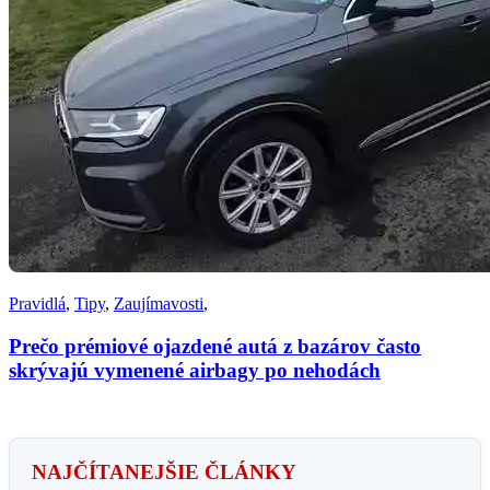
Pravidlá
,
Tipy
,
Zaujímavosti
,
Prečo prémiové ojazdené autá z bazárov často
skrývajú vymenené airbagy po nehodách
NAJČÍTANEJŠIE ČLÁNKY