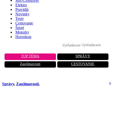
Suv/Crossover
Elektro
Pravidlá
Novinky
Testy
Cestovanie
Šport
Motorky
Horoskop
TOP TÉMA
SPRÁVY
Zaujímavosti
CESTOVANIE
Správy
,
Zaujímavosti
,
0
Čínska invázia na ruský trh: Zatiaľ čo
Západ odišiel, Peking preberá opraty.
Čaká to aj Európu?