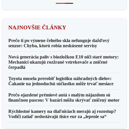
NAJNOVŠIE ČLÁNKY
Prečo ti po výmene čelného skla nefunguje dažďový
senzor: Chyba, ktorú robia neskúsené servisy
Nová generácia palív s biozložkou E10 ničí staré motory:
Mechanici ukazujú rozžrané vstrekovače a zničené
čerpadlá
Toyota musela prerobiť logistiku náhradných dielov:
Čakanie na jednoduchú súčiastku môže trvať mesiace
Prečo ojazdené prémiové autá s malým nájazdom sú
finančnou pascou: V bazári môžu skrývať zničený motor
Rýchlostné kamery na diaľniciach merajú aj rozostup?
Vodiči zatiaľ nedostávajú tisíce eur za „lepenie sa“