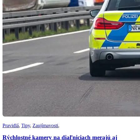
Pravidlá
,
Tipy
,
Zaujímavosti
,
Rýchlostné kamery na diaľniciach merajú aj