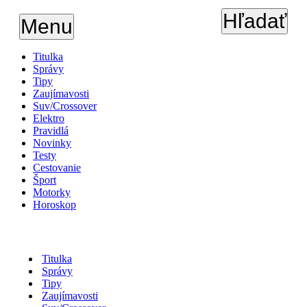
Hľadať
Menu
Titulka
Správy
Tipy
Zaujímavosti
Suv/Crossover
Elektro
Pravidlá
Novinky
Testy
Cestovanie
Šport
Motorky
Horoskop
Titulka
Správy
Tipy
Zaujímavosti