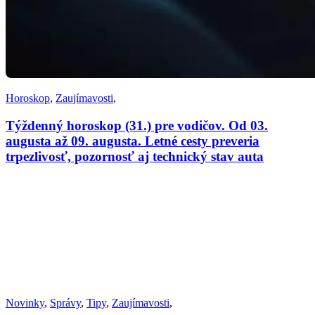
Horoskop
,
Zaujímavosti
,
Týždenný horoskop (31.) pre vodičov. Od 03.
augusta až 09. augusta. Letné cesty preveria
trpezlivosť, pozornosť aj technický stav auta
Novinky
,
Správy
,
Tipy
,
Zaujímavosti
,