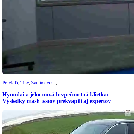
Pravidlá
,
Tipy
,
Zaujímavosti
,
Hyundai a jeho nová bezpečnostná klietka:
Výsledky crash testov prekvapili aj expertov