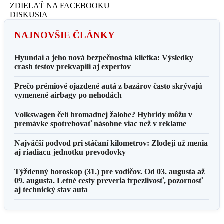
ZDIELAŤ NA FACEBOOKU
DISKUSIA
NAJNOVŠIE ČLÁNKY
Hyundai a jeho nová bezpečnostná klietka: Výsledky
crash testov prekvapili aj expertov
Prečo prémiové ojazdené autá z bazárov často skrývajú
vymenené airbagy po nehodách
Volkswagen čelí hromadnej žalobe? Hybridy môžu v
premávke spotrebovať násobne viac než v reklame
Najväčší podvod pri stáčaní kilometrov: Zlodeji už menia
aj riadiacu jednotku prevodovky
Týždenný horoskop (31.) pre vodičov. Od 03. augusta až
09. augusta. Letné cesty preveria trpezlivosť, pozornosť
aj technický stav auta