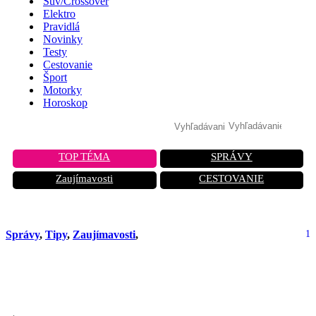
Suv/Crossover
Elektro
Pravidlá
Novinky
Testy
Cestovanie
Šport
Motorky
Horoskop
TOP TÉMA
SPRÁVY
Zaujímavosti
CESTOVANIE
Správy
,
Tipy
,
Zaujímavosti
,
1
TOP 5 áut, ktoré zvládnu pol milióna
kilometrov: Je medzi nimi aj vaše?