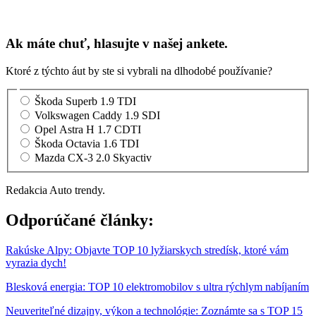
Ak máte chuť, hlasujte v našej ankete.
Ktoré z týchto áut by ste si vybrali na dlhodobé používanie?
Škoda Superb 1.9 TDI
Volkswagen Caddy 1.9 SDI
Opel Astra H 1.7 CDTI
Škoda Octavia 1.6 TDI
Mazda CX-3 2.0 Skyactiv
Redakcia Auto trendy.
Odporúčané články:
Rakúske Alpy: Objavte TOP 10 lyžiarskych stredísk, ktoré vám
vyrazia dych!
Blesková energia: TOP 10 elektromobilov s ultra rýchlym nabíjaním
Neuveriteľné dizajny, výkon a technológie: Zoznámte sa s TOP 15