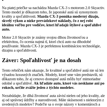
Na piatej priečke sa nachádza Mazda CX-3 s motorom 2.0 Skyactiv.
Tento model je dôkazom toho, že japonské autá sú synonymom
kvality a spoľahlivosti.
Mazda CX-3 ponúka moderný dizajn,
skvelý výkon a nízke prevádzkové náklady, čo z nej robí
ideálnu voľbu pre vodičov, ktorí hľadajú štýlové a spoľahlivé
auto.
Motor 2.0 Skyactiv je známy svojou dlhou životnosťou a
efektivitou, čo ocenia najmä tí, ktorí chcú auto na dlhodobé
používanie. Mazda CX-3 je perfektnou kombináciou technológie,
dizajnu a spoľahlivosti.
Záver: Spoľahlivosť je na dosah
Tento rebríček nám ukazuje, že kvalitné a spoľahlivé autá nie sú len
výsadou luxusných značiek. Modely, ktoré sme vám predstavili, sú
dôkazom toho, že aj cenovo dostupné autá môžu byť mimoriadne
odolné a spoľahlivé.
Ak hľadáte auto, ktoré vás nesklame ani po
rokoch, určite zvážte jeden z týchto modelov.
Nezabúdajte, že dlhá životnosť auta závisí nielen od jeho kvality, ale
aj od správnej údržby a starostlivosti. Máte skúsenosti s niektorým z
uvedených modelov? Podeľte sa o svoje názory v komentároch a