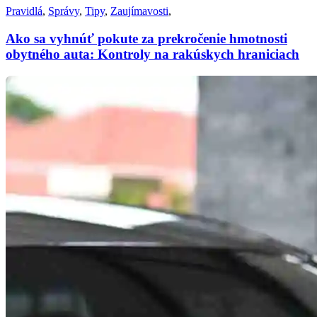
Pravidlá
,
Správy
,
Tipy
,
Zaujímavosti
,
Ako sa vyhnúť pokute za prekročenie hmotnosti
obytného auta: Kontroly na rakúskych hraniciach