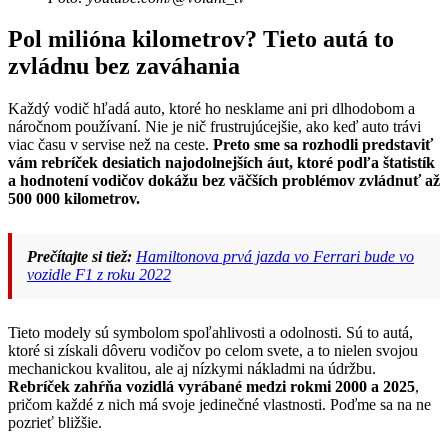
Pol milióna kilometrov? Tieto autá to
zvládnu bez zaváhania
Každý vodič hľadá auto, ktoré ho nesklame ani pri dlhodobom a
náročnom používaní. Nie je nič frustrujúcejšie, ako keď auto trávi
viac času v servise než na ceste.
Preto sme sa rozhodli predstaviť
vám rebríček desiatich najodolnejších áut, ktoré podľa štatistík
a hodnotení vodičov dokážu bez väčších problémov zvládnuť až
500 000 kilometrov.
Prečítajte si tiež:
Hamiltonova prvá jazda vo Ferrari bude vo
vozidle F1 z roku 2022
Tieto modely sú symbolom spoľahlivosti a odolnosti. Sú to autá,
ktoré si získali dôveru vodičov po celom svete, a to nielen svojou
mechanickou kvalitou, ale aj nízkymi nákladmi na údržbu.
Rebríček zahŕňa vozidlá vyrábané medzi rokmi 2000 a 2025
,
pričom každé z nich má svoje jedinečné vlastnosti. Poďme sa na ne
pozrieť bližšie.