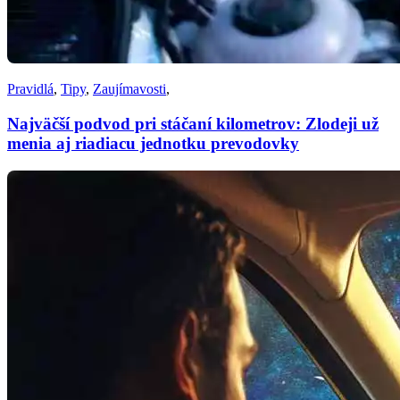
Pravidlá
,
Tipy
,
Zaujímavosti
,
Najväčší podvod pri stáčaní kilometrov: Zlodeji už
menia aj riadiacu jednotku prevodovky