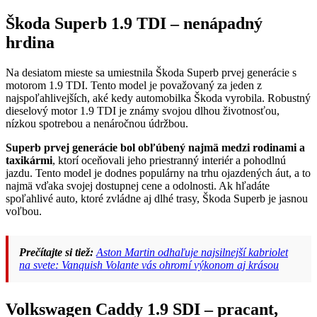
Škoda Superb 1.9 TDI – nenápadný
hrdina
Na desiatom mieste sa umiestnila Škoda Superb prvej generácie s
motorom 1.9 TDI. Tento model je považovaný za jeden z
najspoľahlivejších, aké kedy automobilka Škoda vyrobila. Robustný
dieselový motor 1.9 TDI je známy svojou dlhou životnosťou,
nízkou spotrebou a nenáročnou údržbou.
Superb prvej generácie bol obľúbený najmä medzi rodinami a
taxikármi
, ktorí oceňovali jeho priestranný interiér a pohodlnú
jazdu. Tento model je dodnes populárny na trhu ojazdených áut, a to
najmä vďaka svojej dostupnej cene a odolnosti. Ak hľadáte
spoľahlivé auto, ktoré zvládne aj dlhé trasy, Škoda Superb je jasnou
voľbou.
Prečítajte si tiež:
Aston Martin odhaľuje najsilnejší kabriolet
na svete: Vanquish Volante vás ohromí výkonom aj krásou
Volkswagen Caddy 1.9 SDI – pracant,