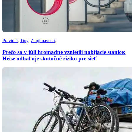
Pravidlá
,
Tipy
,
Zaujímavosti
,
Prečo sa v júli hromadne vznietili nabíjacie stanice:
Heise odhaľuje skutočné riziko pre sieť