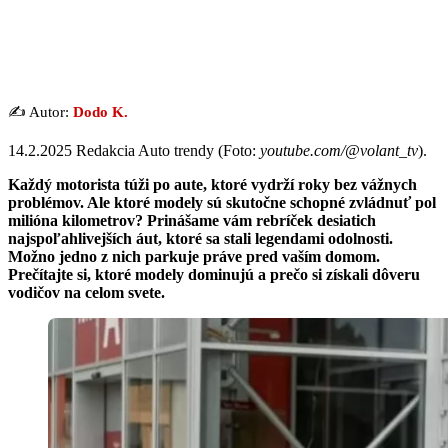
✍️ Autor:
Dodo K.
14.2.2025 Redakcia Auto trendy (Foto:
youtube.com/@volant_tv
).
Každý motorista túži po aute, ktoré vydrží roky bez vážnych
problémov. Ale ktoré modely sú skutočne schopné zvládnuť pol
milióna kilometrov? Prinášame vám rebríček desiatich
najspoľahlivejších áut, ktoré sa stali legendami odolnosti.
Možno jedno z nich parkuje práve pred vaším domom.
Prečítajte si, ktoré modely dominujú a prečo si získali dôveru
vodičov na celom svete.