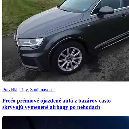
Pravidlá
,
Tipy
,
Zaujímavosti
,
Prečo prémiové ojazdené autá z bazárov často
skrývajú vymenené airbagy po nehodách