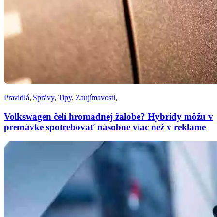
Pravidlá
,
Správy
,
Tipy
,
Zaujímavosti
,
Volkswagen čelí hromadnej žalobe? Hybridy môžu v
premávke spotrebovať násobne viac než v reklame