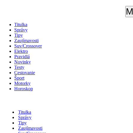
M
Titulka
Správy
Tipy
Zaujímavosti
Suv/Crossover
Elektro
Pravidlá
Novinky
Testy
Cestovanie
Šport
Motorky
Horoskop
Titulka
Správy
Tipy
Zaujímavosti