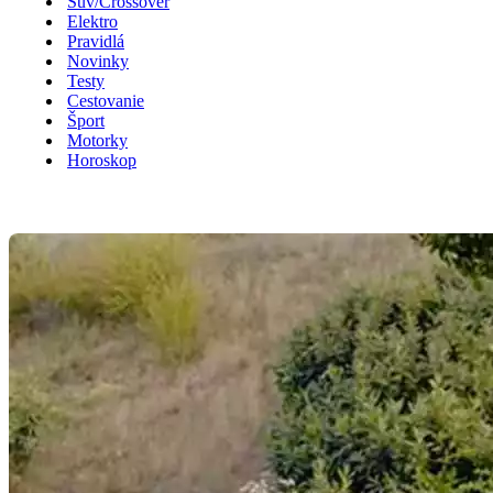
Suv/Crossover
Elektro
Pravidlá
Novinky
Testy
Cestovanie
Šport
Motorky
Horoskop