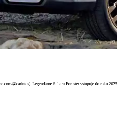
e Slovensko: Luxus a výkon 
e.com/@carintos). Legendárne Subaru Forester vstupuje do roku 2025 v