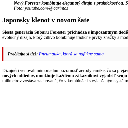
Nový Forester kombinuje elegantný dizajn s praktickosťou.
Foto: youtube.com/@carintos
Japonský klenot v novom šate
Šiesta generácia Subaru Forester prichádza s impozantným dedičs
evolučný dizajn, ktorý citlivo kombinuje tradičné prvky značky s m
Prečítajte si tiež:
Pneumatika, ktorá sa nafúkne sama
Dizajnéri venovali mimoriadnu pozornosť aerodynamike, čo sa prejavilo
nových odtieňov, umožňuje každému zákazníkovi vyjadriť svoju
milimetrov zostáva zachovaná, čo v kombinácii s vylepšeným systé