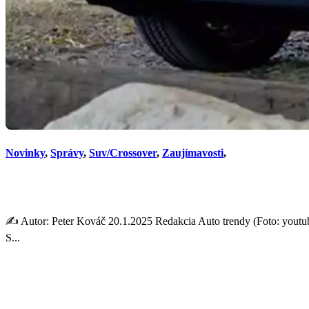
Novinky
,
Správy
,
Suv/Crossover
,
Zaujímavosti
,
Nové Subaru Forester šokuj
✍️ Autor: Peter Kováč 20.1.2025 Redakcia Auto trendy (Foto: youtub
S...