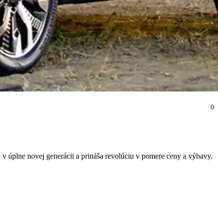
0
za prekvapivo dobrú cenu!
 úplne novej generácii a prináša revolúciu v pomere ceny a výbavy.