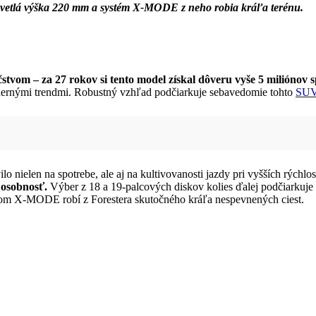
 Svetlá výška 220 mm a systém X-MODE z neho robia kráľa terénu.
tvom – za 27 rokov si tento model získal dôveru vyše 5 miliónov 
odernými trendmi. Robustný vzhľad podčiarkuje sebavedomie tohto
SU
 nielen na spotrebe, ale aj na kultivovanosti jazdy pri vyšších rýchlos
 osobnosť.
Výber z 18 a 19-palcových diskov kolies ďalej podčiarkuje
mom X-MODE robí z Forestera skutočného kráľa nespevnených ciest.