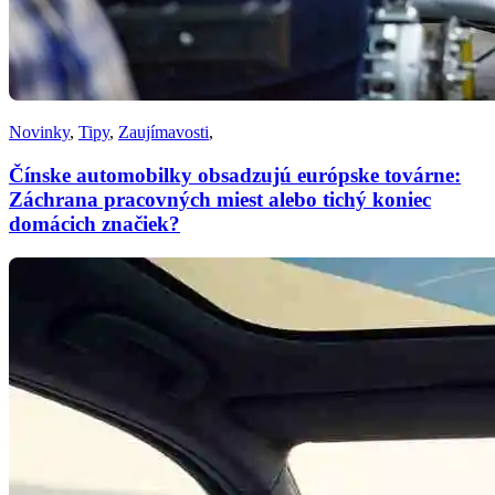
Novinky
,
Tipy
,
Zaujímavosti
,
Čínske automobilky obsadzujú európske továrne:
Záchrana pracovných miest alebo tichý koniec
domácich značiek?