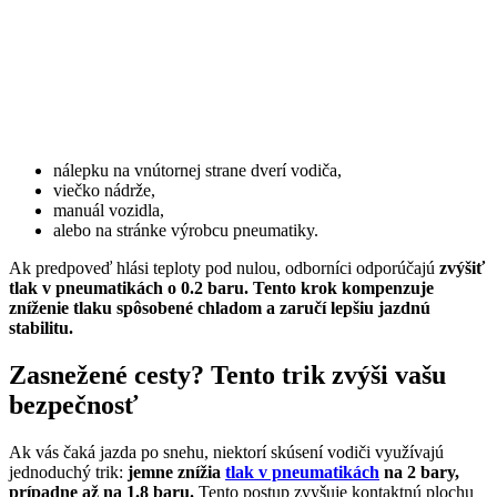
nálepku na vnútornej strane dverí vodiča,
viečko nádrže,
manuál vozidla,
alebo na stránke výrobcu pneumatiky.
Ak predpoveď hlási teploty pod nulou, odborníci odporúčajú
zvýšiť
tlak v pneumatikách o 0.2 baru.
Tento krok kompenzuje
zníženie tlaku spôsobené chladom a zaručí lepšiu jazdnú
stabilitu.
Zasnežené cesty? Tento trik zvýši vašu
bezpečnosť
Ak vás čaká jazda po snehu, niektorí skúsení vodiči využívajú
jednoduchý trik:
jemne znížia
tlak v pneumatikách
na 2 bary,
prípadne až na 1.8 baru.
Tento postup zvyšuje kontaktnú plochu