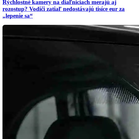
Rýchlostné kamery na diaľniciach merajú aj
rozostup? Vodiči zatiaľ nedostávajú tisíce eur za
„lepenie sa“