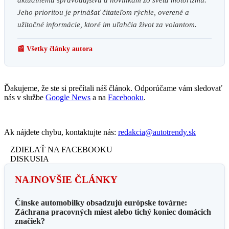
aktuálnemu spravodajstvu a novinkám zo sveta motorizmu.
Jeho prioritou je prinášať čitateľom rýchle, overené a
užitočné informácie, ktoré im uľahčia život za volantom.
📰 Všetky články autora
Ďakujeme, že ste si prečítali náš článok. Odporúčame vám sledovať
nás v službe
Google News
a na
Facebooku
.
Ak nájdete chybu, kontaktujte nás:
redakcia@autotrendy.sk
ZDIELAŤ NA FACEBOOKU
DISKUSIA
NAJNOVŠIE ČLÁNKY
Čínske automobilky obsadzujú európske továrne:
Záchrana pracovných miest alebo tichý koniec domácich
značiek?