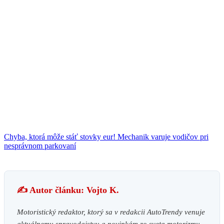
Chyba, ktorá môže stáť stovky eur! Mechanik varuje vodičov pri
nesprávnom parkovaní
✍️ Autor článku: Vojto K.
Motoristický redaktor, ktorý sa v redakcii AutoTrendy venuje