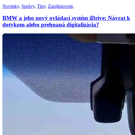
Novinky
,
Správy
,
Tipy
,
Zaujímavosti
,
BMW a jeho nový ovládací systém iDrive: Návrat k
dotykom alebo prehnaná digitalizácia?