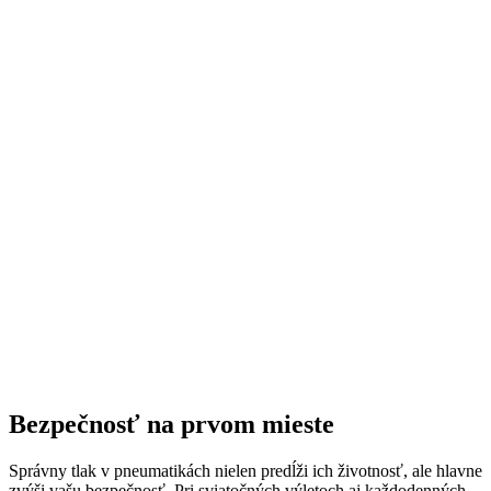
Bezpečnosť na prvom mieste
Správny tlak v pneumatikách nielen predĺži ich životnosť, ale hlavne
zvýši vašu bezpečnosť. Pri sviatočných výletoch aj každodenných