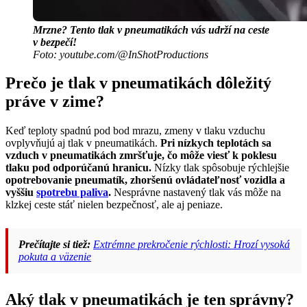
Mrzne? Tento tlak v pneumatikách vás udrží na ceste
v bezpečí!
Foto: youtube.com/@InShotProductions
Prečo je tlak v pneumatikách dôležitý
práve v zime?
Keď teploty spadnú pod bod mrazu, zmeny v tlaku vzduchu
ovplyvňujú aj tlak v pneumatikách.
Pri nízkych teplotách sa
vzduch v pneumatikách zmršťuje, čo môže viesť k poklesu
tlaku pod odporúčanú hranicu.
Nízky tlak spôsobuje rýchlejšie
opotrebovanie pneumatík, zhoršenú ovládateľnosť vozidla a
vyššiu
spotrebu paliva
.
Nesprávne nastavený tlak vás môže na
klzkej ceste stáť nielen bezpečnosť, ale aj peniaze.
Prečítajte si tiež:
Extrémne prekročenie rýchlosti: Hrozí vysoká
pokuta a väzenie
Aký tlak v pneumatikách je ten správny?