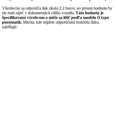
Všeobecne sa odporúča tlak okolo 2.2 barov, no presnú hodnotu by
ste mali nájsť v dokumentácii vášho vozidla.
Táto hodnota je
špecifikovaná výrobcom a môže sa líšiť podľa modelu či typu
pneumatík.
Miesta, kde nájdete odporúčanú hodnotu tlaku,
zahŕňajú: