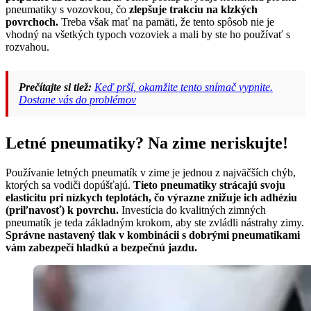
pneumatiky s vozovkou, čo
zlepšuje trakciu na klzkých
povrchoch.
Treba však mať na pamäti, že tento spôsob nie je
vhodný na všetkých typoch vozoviek a mali by ste ho používať s
rozvahou.
Prečítajte si tiež:
Keď prší, okamžite tento snímač vypnite.
Dostane vás do problémov
Letné pneumatiky? Na zime neriskujte!
Používanie letných pneumatík v zime je jednou z najväčších chýb,
ktorých sa vodiči dopúšťajú.
Tieto pneumatiky strácajú svoju
elasticitu pri nízkych teplotách, čo výrazne znižuje ich adhéziu
(priľnavosť) k povrchu.
Investícia do kvalitných zimných
pneumatík je teda základným krokom, aby ste zvládli nástrahy zimy.
Správne nastavený tlak v kombinácii s dobrými pneumatikami
vám zabezpečí hladkú a bezpečnú jazdu.