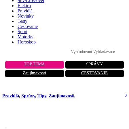
Suv/Crossover
Elektro
Pravidlá
Novinky
Testy
Cestovanie
Šport
Motorky
Horoskop
TOP TÉMA
SPRÁVY
Zaujímavosti
CESTOVANIE
Pravidlá
,
Správy
,
Tipy
,
Zaujímavosti
,
0
Mrzne? Tento tlak v pneumatikách
vás udrží na ceste v bezpečí!