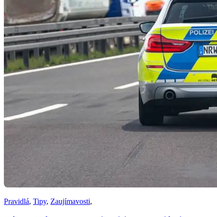
Pravidlá
,
Tipy
,
Zaujímavosti
,