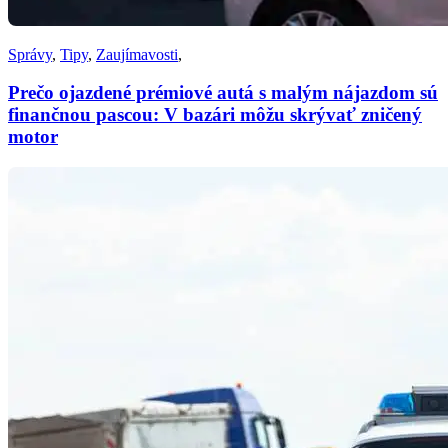
Správy
,
Tipy
,
Zaujímavosti
,
Prečo ojazdené prémiové autá s malým nájazdom sú
finančnou pascou: V bazári môžu skrývať zničený
motor