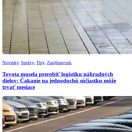
Novinky
,
Správy
,
Tipy
,
Zaujímavosti
,
Toyota musela prerobiť logistiku náhradných
dielov: Čakanie na jednoduchú súčiastku môže
trvať mesiace