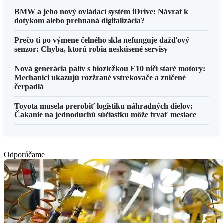
BMW a jeho nový ovládací systém iDrive: Návrat k
dotykom alebo prehnaná digitalizácia?
Prečo ti po výmene čelného skla nefunguje dažďový
senzor: Chyba, ktorú robia neskúsené servisy
Nová generácia palív s biozložkou E10 ničí staré motory:
Mechanici ukazujú rozžrané vstrekovače a zničené
čerpadlá
Toyota musela prerobiť logistiku náhradných dielov:
Čakanie na jednoduchú súčiastku môže trvať mesiace
Odporúčame