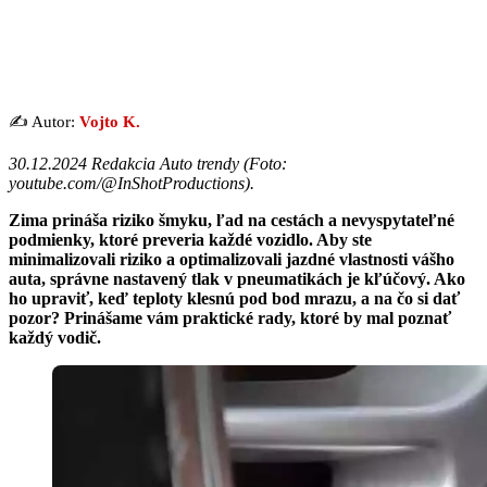
✍️ Autor:
Vojto K.
30.12.2024 Redakcia Auto trendy (
Foto:
youtube.com/@InShotProductions
).
Zima prináša riziko šmyku, ľad na cestách a nevyspytateľné
podmienky, ktoré preveria každé vozidlo. Aby ste
minimalizovali riziko a optimalizovali jazdné vlastnosti vášho
auta, správne nastavený tlak v pneumatikách je kľúčový. Ako
ho upraviť, keď teploty klesnú pod bod mrazu, a na čo si dať
pozor? Prinášame vám praktické rady, ktoré by mal poznať
každý vodič.