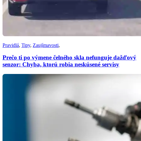
Pravidlá
,
Tipy
,
Zaujímavosti
,
Prečo ti po výmene čelného skla nefunguje dažďový
senzor: Chyba, ktorú robia neskúsené servisy