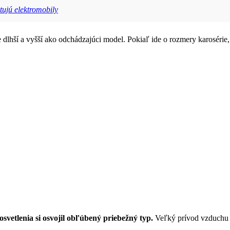
tujú elektromobily
lhší a vyšší ako odchádzajúci model. Pokiaľ ide o rozmery karosérie,
svetlenia si osvojil obľúbený priebežný typ.
Veľký prívod vzduchu 