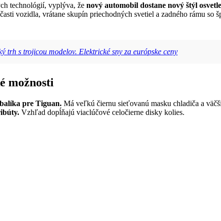
ých technológií, vyplýva, že
nový automobil dostane nový štýl osvetlen
 časti vozidla, vrátane skupín priechodných svetiel a zadného rámu so
ý trh s trojicou modelov. Elektrické sny za európske ceny
é možnosti
balíka pre Tiguan.
Má veľkú čiernu sieťovanú masku chladiča a väčš
ibúty.
Vzhľad dopĺňajú viaclúčové celočierne disky kolies.