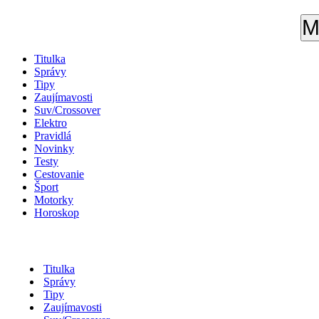
M
Titulka
Správy
Tipy
Zaujímavosti
Suv/Crossover
Elektro
Pravidlá
Novinky
Testy
Cestovanie
Šport
Motorky
Horoskop
Titulka
Správy
Tipy
Zaujímavosti