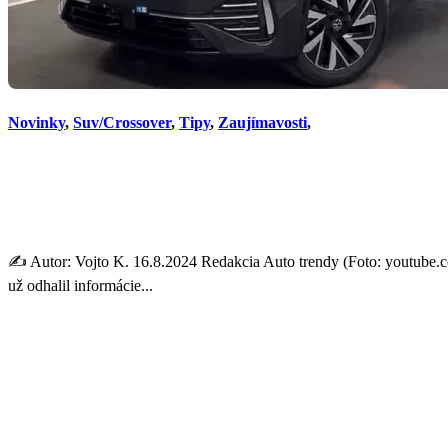
Novinky
,
Suv/Crossover
,
Tipy
,
Zaujímavosti
,
Volkswagen už má nástupcu 
snímkach
✍️ Autor: Vojto K. 16.8.2024 Redakcia Auto trendy (Foto: youtube
už odhalil informácie...