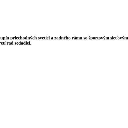
skupín priechodných svetiel a zadného rámu so športovým sieťový
tí rad sedadiel.