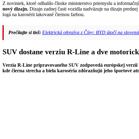
Z noviniek, ktoré odhalilo čínske ministerstvo priemyslu a informačn
nový dizajn.
Dizajn zadnej časti vozidla nadväzuje na dizajn prednej
logá na karosérii lakované čiernou farbou.
Prečítajte si tiež:
Elektrická ofenzíva z Číny: BYD útočí na slovensk
SUV dostane verziu R-Line a dve motorick
Verzia R-Line pripravovaného SUV zodpovedá európskej verzii 
kde čierna strecha a biela karoséria zdôrazňujú jeho športové atr