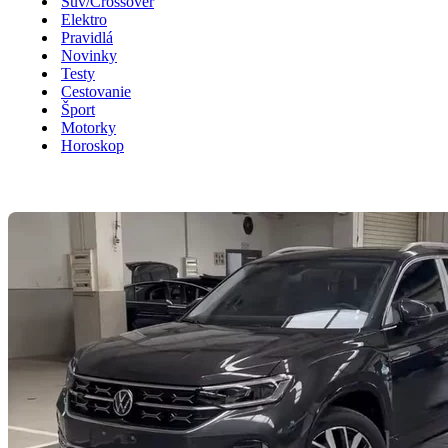
Suv/Crossover
Elektro
Pravidlá
Novinky
Testy
Cestovanie
Šport
Motorky
Horoskop