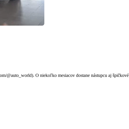
svojho SUV Tiguan Allspace. 
.com/@auto_world). O niekoľko mesiacov dostane nástupcu aj špičkov