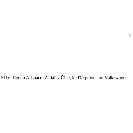
0
Tayron sa objavil na prvých
é SUV Tiguan Allspace. Zatiaľ v Číne, keďže práve tam Volkswagen