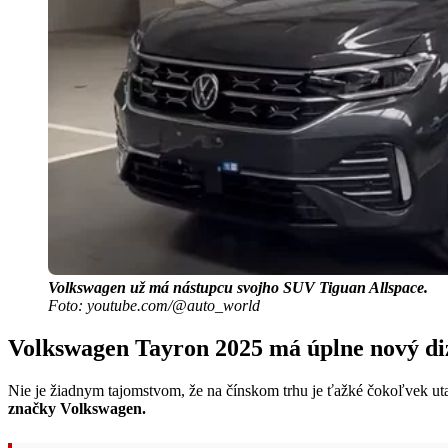
Volkswagen už má nástupcu svojho SUV Tiguan Allspace.
Foto: youtube.com/@auto_world
Volkswagen Tayron 2025 má úplne nový di
Nie je žiadnym tajomstvom, že na čínskom trhu je ťažké čokoľvek ut
značky Volkswagen.