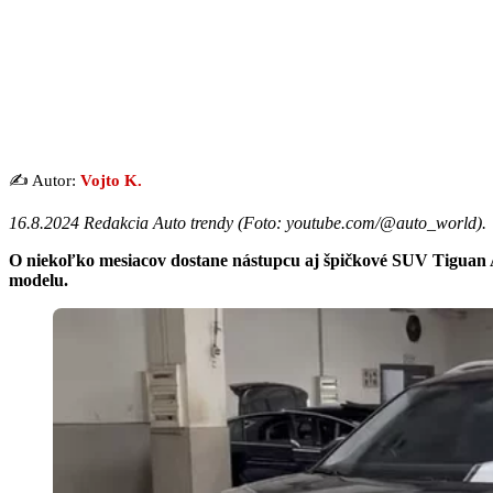
✍️ Autor:
Vojto K.
16.8.2024 Redakcia Auto trendy (
Foto: youtube.com/@auto_world
).
O niekoľko mesiacov dostane nástupcu aj špičkové SUV Tiguan A
modelu.