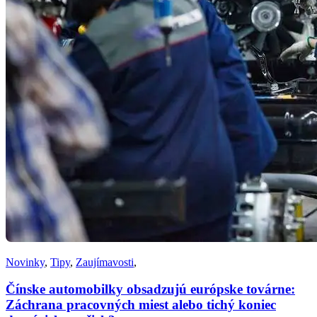
Novinky
,
Tipy
,
Zaujímavosti
,
Čínske automobilky obsadzujú európske továrne:
Záchrana pracovných miest alebo tichý koniec