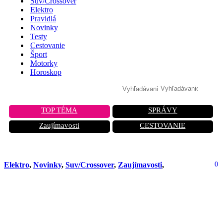
Suv/Crossover
Elektro
Pravidlá
Novinky
Testy
Cestovanie
Šport
Motorky
Horoskop
TOP TÉMA
SPRÁVY
Zaujímavosti
CESTOVANIE
Elektro
,
Novinky
,
Suv/Crossover
,
Zaujímavosti
,
0
Nové SUV značky Smart bude
uvedené na trh koncom augusta. Prvé
snímky nového elektrického modelu