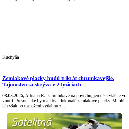
Kuchyňa
Zemiakové placky budú trikrát chrumkavejšie.
Tajomstvo sa skrýva v 2 lyžiciach
08.08.2026, Adriana R. | Chrumkavé na povrchu, jemné a vláčne vo
vnútri. Presne také by mali byť dokonalé zemiakové placky. Mnohí
ich však po usmažení vytiahnu z ...