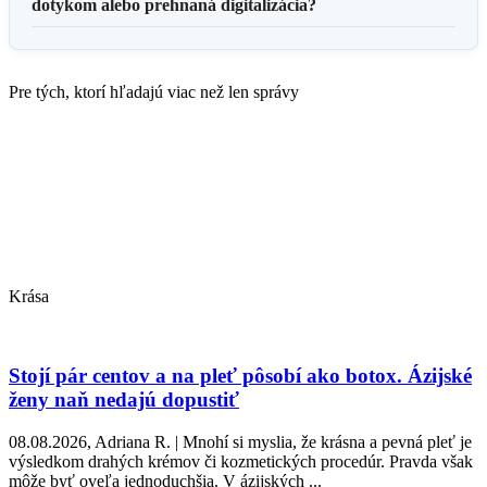
dotykom alebo prehnaná digitalizácia?
Pre tých, ktorí hľadajú viac než len správy
Krása
Stojí pár centov a na pleť pôsobí ako botox. Ázijské
ženy naň nedajú dopustiť
08.08.2026, Adriana R. | Mnohí si myslia, že krásna a pevná pleť je
výsledkom drahých krémov či kozmetických procedúr. Pravda však
môže byť oveľa jednoduchšia. V ázijských ...