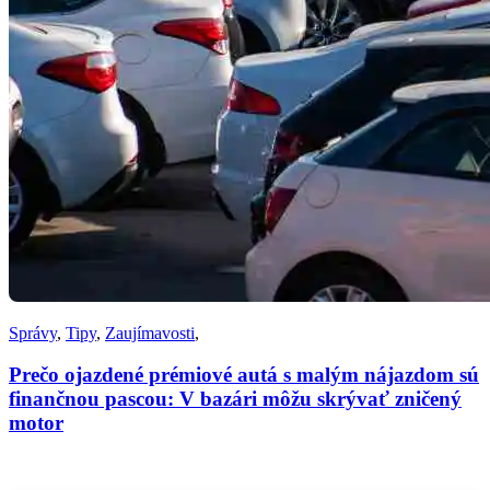
Správy
,
Tipy
,
Zaujímavosti
,
Prečo ojazdené prémiové autá s malým nájazdom sú
finančnou pascou: V bazári môžu skrývať zničený
motor