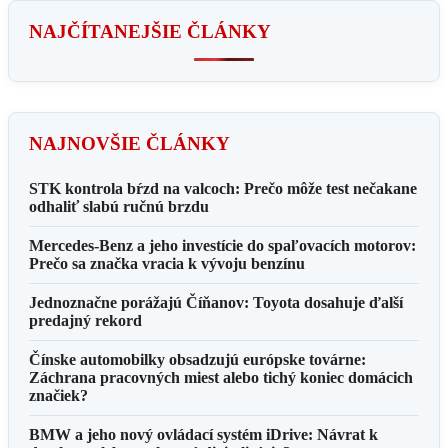
NAJČÍTANEJŠIE ČLÁNKY
NAJNOVŠIE ČLÁNKY
STK kontrola bŕzd na valcoch: Prečo môže test nečakane
odhaliť slabú ručnú brzdu
Mercedes-Benz a jeho investície do spaľovacích motorov:
Prečo sa značka vracia k vývoju benzínu
Jednoznačne porážajú Číňanov: Toyota dosahuje ďalší
predajný rekord
Čínske automobilky obsadzujú európske továrne:
Záchrana pracovných miest alebo tichý koniec domácich
značiek?
BMW a jeho nový ovládací systém iDrive: Návrat k