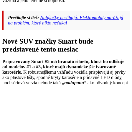
vozidla a jeho terénne schopnosti.
Prečítajte si tiež:
Nabíjačky nestíhajú: Elektromobily narážajú
na problém, ktorý nikto nečakal
Nové SUV značky Smart bude
predstavené tento mesiac
Pripravovaný Smart #5 má hranatú siluetu, ktorá ho odlišuje
od modelov #1 a #3, ktoré majú dynamickejšie tvarované
karosérie.
K robustnejšiemu vzhľadu vozidla prispievajú aj prvky
ako plastové lišty, spodné kryty karosérie a prídavné LED diódy,
hoci sériová verzia nebude taká
„nadupaná“
ako pôvodný koncept.