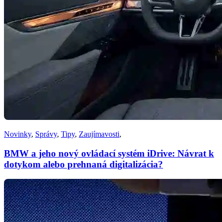
Novinky
,
Správy
,
Tipy
,
Zaujímavosti
,
BMW a jeho nový ovládací systém iDrive: Návrat k
dotykom alebo prehnaná digitalizácia?