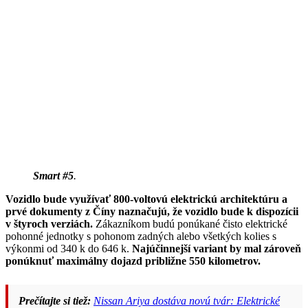
Smart #5
.
Vozidlo bude využívať 800-voltovú elektrickú architektúru a
prvé dokumenty z Číny naznačujú, že vozidlo bude k dispozícii
v štyroch verziách.
Zákazníkom budú ponúkané čisto elektrické
pohonné jednotky s pohonom zadných alebo všetkých kolies s
výkonmi od 340 k do 646 k.
Najúčinnejší variant by mal zároveň
ponúknuť maximálny dojazd približne 550 kilometrov.
Prečítajte si tiež:
Nissan Ariya dostáva novú tvár: Elektrické