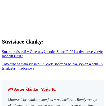
Súvisiace články:
Smart predstavil v Číne nový model Smart Elf #1 a dve nové verzie
modelu Elf #3
Toto auto sa stalo klasikou. Skvelá spotreba paliva, výkon a cena. A
tá silueta – nadčasová
✍️ Autor článku: Vojto K.
Motoristický redaktor, ktorý sa v redakcii AutoTrendy venuje
aktuálnemu spravodajstvu a novinkám zo sveta motorizmu.