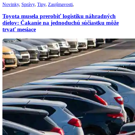
Novinky
,
Správy
,
Tipy
,
Zaujímavosti
,
Toyota musela prerobiť logistiku náhradných
dielov: Čakanie na jednoduchú súčiastku môže
trvať mesiace