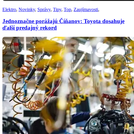
Elektro
,
Novinky
,
Správy
,
Tipy
,
Top
,
Zaujímavosti
,
Jednoznačne porážajú Číňanov: Toyota dosahuje
ďalší predajný rekord