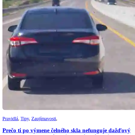
Pravidlá
,
Tipy
,
Zaujímavosti
,
Prečo ti po výmene čelného skla nefunguje dažďový