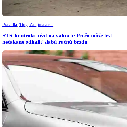
Pravidlá
,
Tipy
,
Zaujímavosti
,
STK kontrola bŕzd na valcoch: Prečo môže test
nečakane odhaliť slabú ručnú brzdu