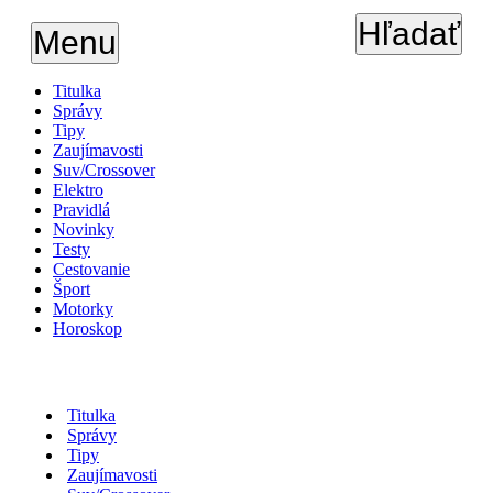
Hľadať
Menu
Titulka
Správy
Tipy
Zaujímavosti
Suv/Crossover
Elektro
Pravidlá
Novinky
Testy
Cestovanie
Šport
Motorky
Horoskop
Titulka
Správy
Tipy
Zaujímavosti