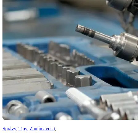
Správy
,
Tipy
,
Zaujímavosti
,