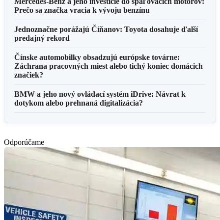
Mercedes-Benz a jeho investície do spaľovacích motorov:
Prečo sa značka vracia k vývoju benzínu
Jednoznačne porážajú Číňanov: Toyota dosahuje ďalší
predajný rekord
Čínske automobilky obsadzujú európske továrne:
Záchrana pracovných miest alebo tichý koniec domácich
značiek?
BMW a jeho nový ovládací systém iDrive: Návrat k
dotykom alebo prehnaná digitalizácia?
Odporúčame