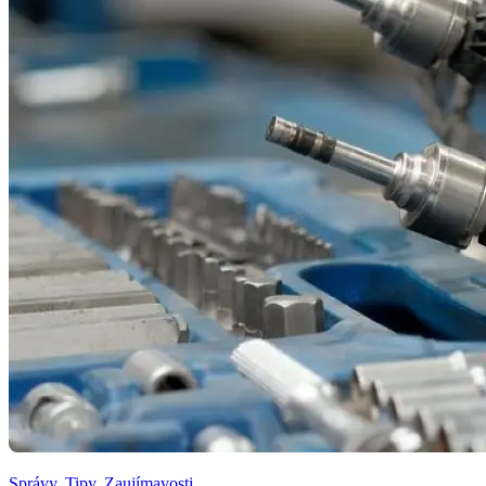
Správy
,
Tipy
,
Zaujímavosti
,