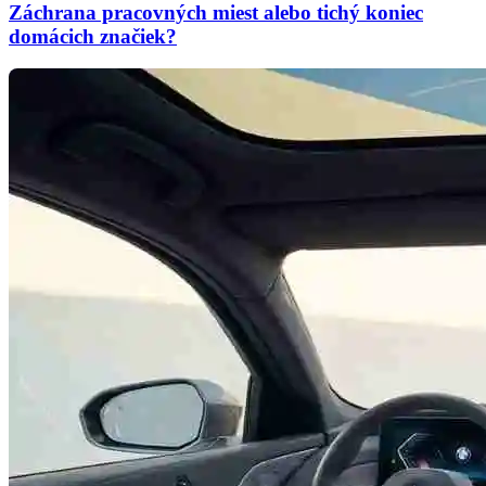
Záchrana pracovných miest alebo tichý koniec
domácich značiek?