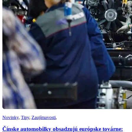
Novinky
,
Tipy
,
Zaujímavosti
,
Čínske automobilky obsadzujú európske továrne: