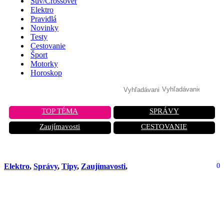
Suv/Crossover
Elektro
Pravidlá
Novinky
Testy
Cestovanie
Šport
Motorky
Horoskop
TOP TÉMA
SPRÁVY
Zaujímavosti
CESTOVANIE
Elektro
,
Správy
,
Tipy
,
Zaujímavosti
,
0
Tieto uvoľnené SUV robia na trhu
čoraz väčšie prekvapenie. Čísla
neklamú