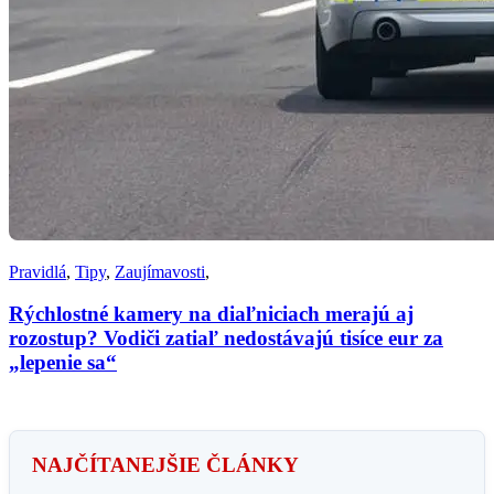
Pravidlá
,
Tipy
,
Zaujímavosti
,
Rýchlostné kamery na diaľniciach merajú aj
rozostup? Vodiči zatiaľ nedostávajú tisíce eur za
„lepenie sa“
NAJČÍTANEJŠIE ČLÁNKY