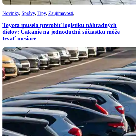
Novinky
,
Správy
,
Tipy
,
Zaujímavosti
,
Toyota musela prerobiť logistiku náhradných
dielov: Čakanie na jednoduchú súčiastku môže
trvať mesiace