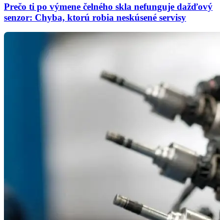
Prečo ti po výmene čelného skla nefunguje dažďový
senzor: Chyba, ktorú robia neskúsené servisy