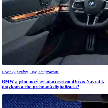
Novinky
,
Správy
,
Tipy
,
Zaujímavosti
,
BMW a jeho nový ovládací systém iDrive: Návrat k
dotykom alebo prehnaná digitalizácia?