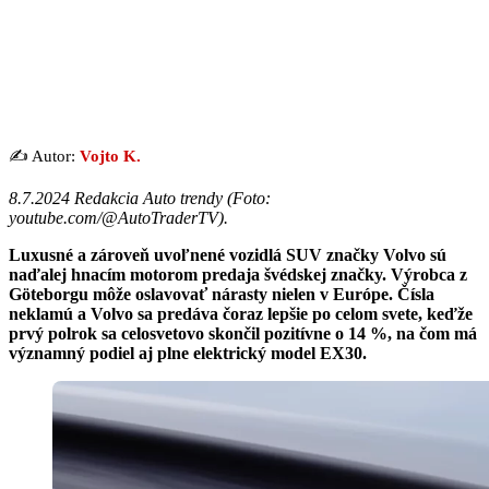
✍️ Autor:
Vojto K.
8.7.2024 Redakcia Auto trendy (Foto:
youtube.com/@AutoTraderTV).
Luxusné a zároveň uvoľnené vozidlá SUV značky Volvo sú
naďalej hnacím motorom predaja švédskej značky. Výrobca z
Göteborgu môže oslavovať nárasty nielen v Európe. Čísla
neklamú a Volvo sa predáva čoraz lepšie po celom svete, keďže
prvý polrok sa celosvetovo skončil pozitívne o 14 %, na čom má
významný podiel aj plne elektrický model EX30.