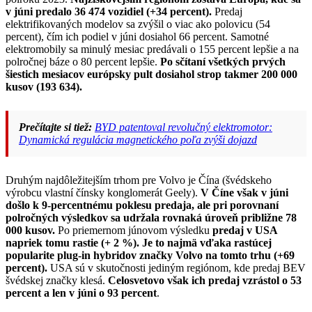
v júni predalo 36 474 vozidiel (+34 percent).
Predaj
elektrifikovaných modelov sa zvýšil o viac ako polovicu (54
percent), čím ich podiel v júni dosiahol 66 percent. Samotné
elektromobily sa minulý mesiac predávali o 155 percent lepšie a na
polročnej báze o 80 percent lepšie.
Po sčítaní všetkých prvých
šiestich mesiacov európsky pult dosiahol strop takmer 200 000
kusov (193 634).
Prečítajte si tiež:
BYD patentoval revolučný elektromotor:
Dynamická regulácia magnetického poľa zvýši dojazd
Druhým najdôležitejším trhom pre Volvo je Čína (švédskeho
výrobcu vlastní čínsky konglomerát Geely).
V Číne však v júni
došlo k 9-percentnému poklesu predaja, ale pri porovnaní
polročných výsledkov sa udržala rovnaká úroveň približne 78
000 kusov.
Po priemernom júnovom výsledku
predaj v USA
napriek tomu rastie (+ 2 %). Je to najmä vďaka rastúcej
popularite plug-in hybridov značky Volvo na tomto trhu (+69
percent).
USA sú v skutočnosti jediným regiónom, kde predaj BEV
švédskej značky klesá.
Celosvetovo však ich predaj vzrástol o 53
percent a len v júni o 93 percent
.