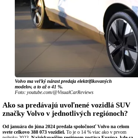
Volvo ma veľký nárast predaja elektrifikovaných
modelov, a to až o 41 %.
Foto: youtube.com/@VisualCarReviews
Ako sa predávajú uvoľnené vozidlá SUV
značky Volvo v jednotlivých regiónoch?
Od januára do júna 2024 predala spoločnosť Volvo na celom
svete celkovo 388 073 vozidiel.
To je o 14 % viac ako v prvom
polroku 2023.
Najziskovejším regiónom zostáva Európa, kde sa