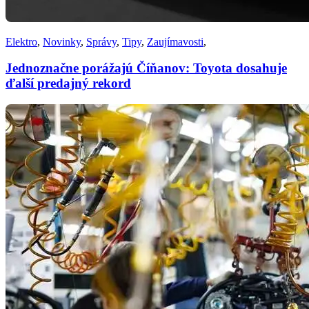
Elektro
,
Novinky
,
Správy
,
Tipy
,
Zaujímavosti
,
Jednoznačne porážajú Číňanov: Toyota dosahuje
ďalší predajný rekord