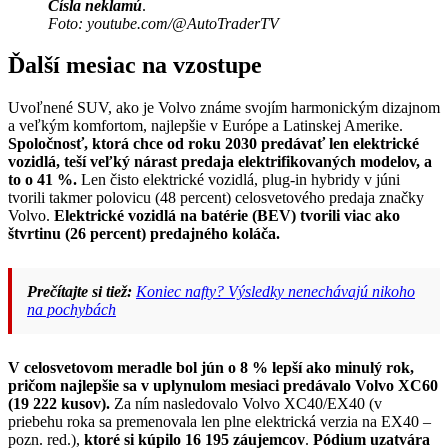
Čísla neklamú
.
Foto: youtube.com/@AutoTraderTV
Ďalší mesiac na vzostupe
Uvoľnené SUV, ako je Volvo známe svojím harmonickým dizajnom
a veľkým komfortom, najlepšie v Európe a Latinskej Amerike.
Spoločnosť, ktorá chce od roku 2030 predávať len elektrické
vozidlá, teší veľký nárast predaja elektrifikovaných modelov, a
to o 41 %.
Len čisto elektrické vozidlá, plug-in hybridy v júni
tvorili takmer polovicu (48 percent) celosvetového predaja značky
Volvo.
Elektrické vozidlá na batérie (BEV) tvorili viac ako
štvrtinu (26 percent) predajného koláča.
Prečítajte si tiež:
Koniec nafty? Výsledky nenechávajú nikoho
na pochybách
V celosvetovom meradle bol jún o 8 % lepší ako minulý rok,
pričom najlepšie sa v uplynulom mesiaci predávalo Volvo XC60
(19 222 kusov).
Za ním nasledovalo Volvo XC40/EX40 (v
priebehu roka sa premenovala len plne elektrická verzia na EX40 –
pozn. red.),
ktoré si kúpilo 16 195 záujemcov
.
Pódium uzatvára