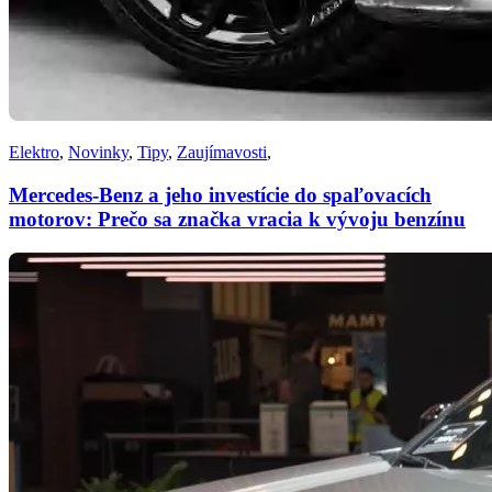
Elektro
,
Novinky
,
Tipy
,
Zaujímavosti
,
Mercedes-Benz a jeho investície do spaľovacích
motorov: Prečo sa značka vracia k vývoju benzínu