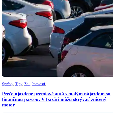
Správy
,
Tipy
,
Zaujímavosti
,
Prečo ojazdené prémiové autá s malým nájazdom sú
finančnou pascou: V bazári môžu skrývať zničený
motor