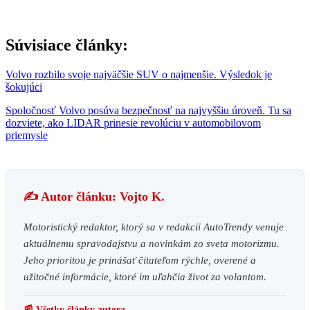
Súvisiace články:
Volvo rozbilo svoje najväčšie SUV o najmenšie. Výsledok je
šokujúci
Spoločnosť Volvo posúva bezpečnosť na najvyššiu úroveň. Tu sa
dozviete, ako LIDAR prinesie revolúciu v automobilovom
priemysle
✍️ Autor článku: Vojto K.
Motoristický redaktor, ktorý sa v redakcii AutoTrendy venuje
aktuálnemu spravodajstvu a novinkám zo sveta motorizmu.
Jeho prioritou je prinášať čitateľom rýchle, overené a
užitočné informácie, ktoré im uľahčia život za volantom.
📰 Všetky články autora