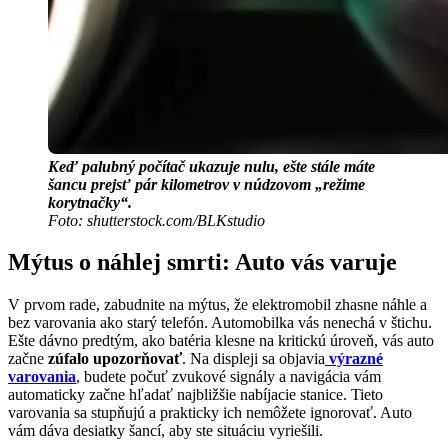
Keď palubný počítač ukazuje nulu, ešte stále máte
šancu prejsť pár kilometrov v núdzovom „režime
korytnačky“.
Foto: shutterstock.com/BLKstudio
Mýtus o náhlej smrti: Auto vás varuje
V prvom rade, zabudnite na mýtus, že elektromobil zhasne náhle a
bez varovania ako starý telefón. Automobilka vás nenechá v štichu.
Ešte dávno predtým, ako batéria klesne na kritickú úroveň, vás auto
začne
zúfalo upozorňovať
. Na displeji sa objavia
výrazné
varovania
, budete počuť zvukové signály a navigácia vám
automaticky začne hľadať najbližšie nabíjacie stanice. Tieto
varovania sa stupňujú a prakticky ich nemôžete ignorovať. Auto
vám dáva desiatky šancí, aby ste situáciu vyriešili.