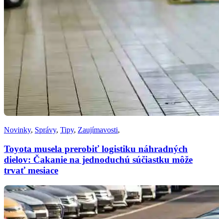
Novinky
,
Správy
,
Tipy
,
Zaujímavosti
,
Toyota musela prerobiť logistiku náhradných
dielov: Čakanie na jednoduchú súčiastku môže
trvať mesiace