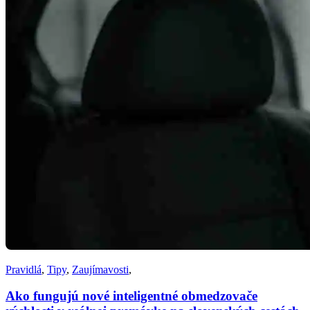
Pravidlá
,
Tipy
,
Zaujímavosti
,
Ako fungujú nové inteligentné obmedzovače