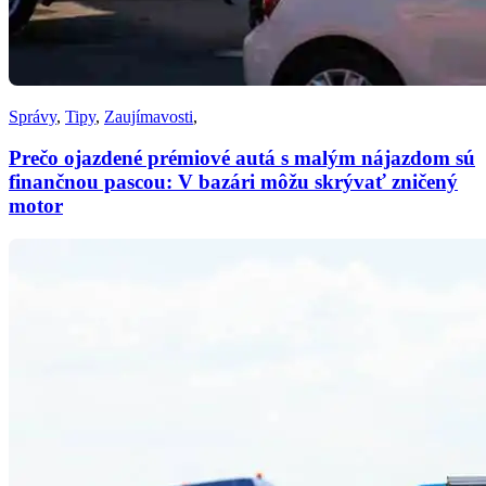
Správy
,
Tipy
,
Zaujímavosti
,
Prečo ojazdené prémiové autá s malým nájazdom sú
finančnou pascou: V bazári môžu skrývať zničený
motor