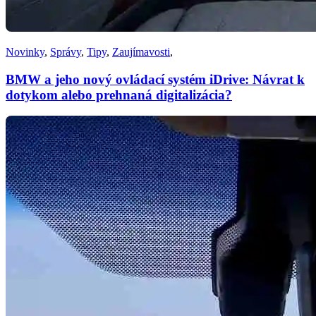
Novinky
,
Správy
,
Tipy
,
Zaujímavosti
,
BMW a jeho nový ovládací systém iDrive: Návrat k
dotykom alebo prehnaná digitalizácia?