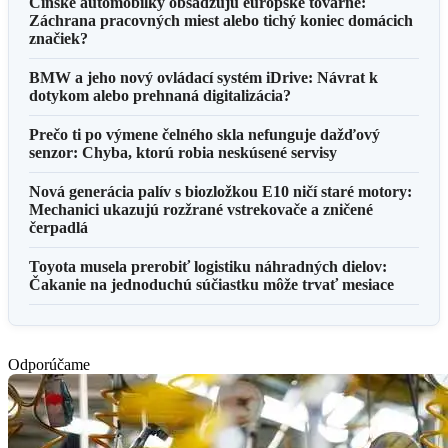
Čínske automobilky obsadzujú európske továrne:
Záchrana pracovných miest alebo tichý koniec domácich
značiek?
BMW a jeho nový ovládací systém iDrive: Návrat k
dotykom alebo prehnaná digitalizácia?
Prečo ti po výmene čelného skla nefunguje dažďový
senzor: Chyba, ktorú robia neskúsené servisy
Nová generácia palív s biozložkou E10 ničí staré motory:
Mechanici ukazujú rozžrané vstrekovače a zničené
čerpadlá
Toyota musela prerobiť logistiku náhradných dielov:
Čakanie na jednoduchú súčiastku môže trvať mesiace
Odporúčame