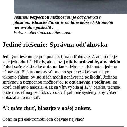
Jedinou bezpečnou možnosťou je odťahovka s
plošinou. Klasické ťahanie na lane môže elektromobil
nenávratne poškodiť.
Foto: shutterstock.com/leszczem
Jediné riešenie: Správna odťahovka
Jediným riešením je potupná jazda na odťahovke. A ani to nie je
také jednoduché. Nikdy, ale naozaj
nikdy nedovoľte, aby niekto
ťahal vaše elektrické auto na lane
alebo s nadvihnutou jednou
nápravou! Elektromotory sú priamo spojené s kolesami a pri
takomto ťahaní by ste si ich mohli nenávratne poškodiť. Jedinou
správnou a bezpečnou možnosťou je
odťahovka s plošinou
, na
ktorú celé auto naložia. A ak sa vám vybila aj 12V batéria, technik
bude musieť najprv núdzovo oživiť palubné systémy, aby vôbec
dokázal auto naložiť.
Ak máte chuť, hlasujte v našej ankete.
Čoho sa pri elektromobiloch obávate najviac?