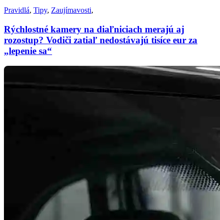
Pravidlá
,
Tipy
,
Zaujímavosti
,
Rýchlostné kamery na diaľniciach merajú aj
rozostup? Vodiči zatiaľ nedostávajú tisíce eur za
„lepenie sa“