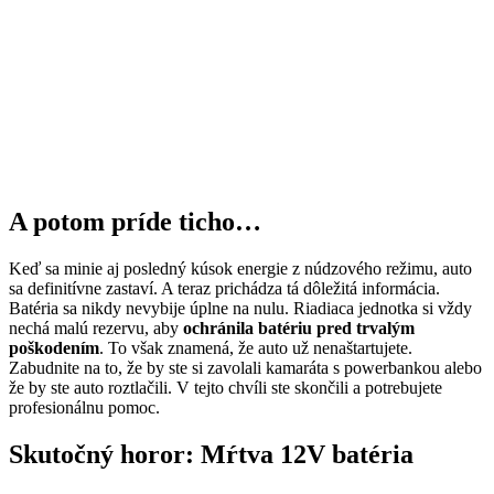
A potom príde ticho…
Keď sa minie aj posledný kúsok energie z núdzového režimu, auto
sa definitívne zastaví. A teraz prichádza tá dôležitá informácia.
Batéria sa nikdy nevybije úplne na nulu. Riadiaca jednotka si vždy
nechá malú rezervu, aby
ochránila batériu pred trvalým
poškodením
. To však znamená, že auto už nenaštartujete.
Zabudnite na to, že by ste si zavolali kamaráta s powerbankou alebo
že by ste auto roztlačili. V tejto chvíli ste skončili a potrebujete
profesionálnu pomoc.
Skutočný horor: Mŕtva 12V batéria