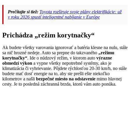
Prečítajte si tiež:
Toyota rozširuje svoje plány elektrifikácie: už
v roku 2026 spustí inteligentné nabíjanie v Európe
Prichádza „režim korytnačky“
Ak budete všetky varovania ignorovať a batéria klesne na nulu, stále
sa nič hrozné nedeje. Auto sa prepne do takzvaného
„režimu
korytnačky“
. Ide o núdzový režim, v ktorom auto
výrazne
obmedzí výkon
a vypne všetky nepotrebné systémy, ako je
klimatizácia či vyhrievanie. Pôjdete rýchlosťou 20-30 km/h, no stále
budete mať dosť energie na to, aby ste prešli ešte niekoľko
kilometrov a našli
bezpečné miesto na odstavenie
mimo hlavnej
cesty. Je to posledná záchranná brzda, ktorú vám auto ponúka.