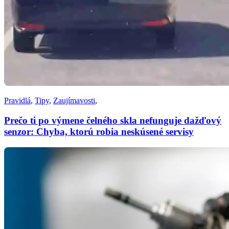
Pravidlá
,
Tipy
,
Zaujímavosti
,
Prečo ti po výmene čelného skla nefunguje dažďový
senzor: Chyba, ktorú robia neskúsené servisy