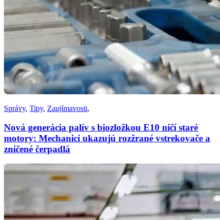
Správy
,
Tipy
,
Zaujímavosti
,
Nová generácia palív s biozložkou E10 ničí staré
motory: Mechanici ukazujú rozžrané vstrekovače a
zničené čerpadlá