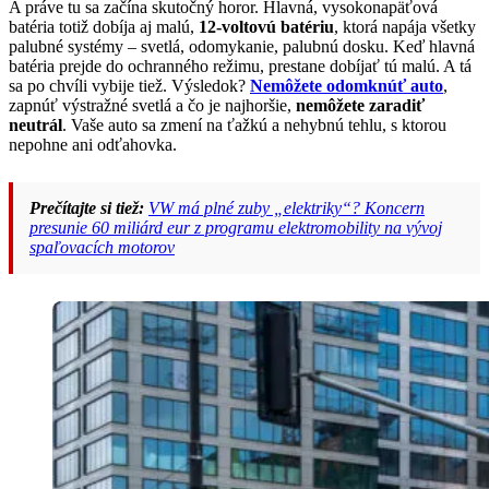
A práve tu sa začína skutočný horor. Hlavná, vysokonapäťová
batéria totiž dobíja aj malú,
12-voltovú batériu
, ktorá napája všetky
palubné systémy – svetlá, odomykanie, palubnú dosku. Keď hlavná
batéria prejde do ochranného režimu, prestane dobíjať tú malú. A tá
sa po chvíli vybije tiež. Výsledok?
Nemôžete odomknúť auto
,
zapnúť výstražné svetlá a čo je najhoršie,
nemôžete zaradiť
neutrál
. Vaše auto sa zmení na ťažkú a nehybnú tehlu, s ktorou
nepohne ani odťahovka.
Prečítajte si tiež:
VW má plné zuby „elektriky“? Koncern
presunie 60 miliárd eur z programu elektromobility na vývoj
spaľovacích motorov