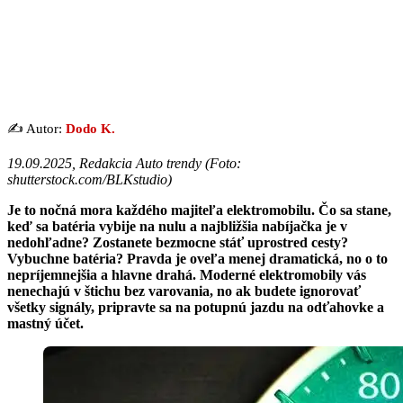
✍️ Autor:
Dodo K.
19.09.2025, Redakcia Auto trendy (
Foto:
shutterstock.com/BLKstudio
)
Je to nočná mora každého majiteľa elektromobilu. Čo sa stane,
keď sa batéria vybije na nulu a najbližšia nabíjačka je v
nedohľadne? Zostanete bezmocne stáť uprostred cesty?
Vybuchne batéria? Pravda je oveľa menej dramatická, no o to
nepríjemnejšia a hlavne drahá. Moderné elektromobily vás
nenechajú v štichu bez varovania, no ak budete ignorovať
všetky signály, pripravte sa na potupnú jazdu na odťahovke a
mastný účet.