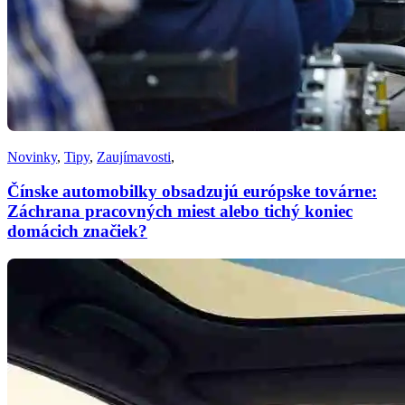
Novinky
,
Tipy
,
Zaujímavosti
,
Čínske automobilky obsadzujú európske továrne:
Záchrana pracovných miest alebo tichý koniec
domácich značiek?