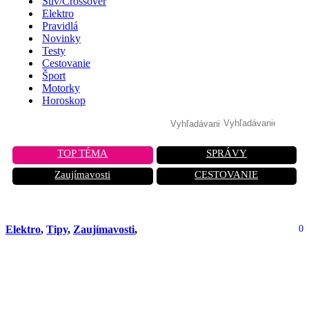
Suv/Crossover
Elektro
Pravidlá
Novinky
Testy
Cestovanie
Šport
Motorky
Horoskop
TOP TÉMA
SPRÁVY
Zaujímavosti
CESTOVANIE
Elektro
,
Tipy
,
Zaujímavosti
,
0
Čo sa stane, keď sa vám úplne vybije
elektromobil? Horor na kolesách a
drahá odťahovka!