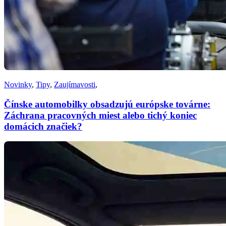
Novinky
,
Tipy
,
Zaujímavosti
,
Čínske automobilky obsadzujú európske továrne:
Záchrana pracovných miest alebo tichý koniec
domácich značiek?