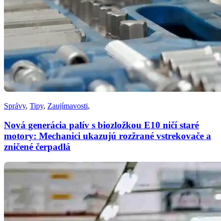
Správy
,
Tipy
,
Zaujímavosti
,
Nová generácia palív s biozložkou E10 ničí staré
motory: Mechanici ukazujú rozžrané vstrekovače a
zničené čerpadlá