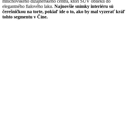
mníchovského dizajnérskeho centra, ktorí SUV obliekli do
elegantného fialového laku.
Najnovšie snímky interiéru sú
čerešničkou na torte, pokiaľ ide o to, ako by mal vyzerať kráľ
tohto segmentu v Číne.