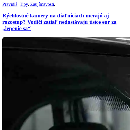
Pravidlá
,
Tipy
,
Zaujímavosti
,
Rýchlostné kamery na diaľniciach merajú aj
rozostup? Vodiči zatiaľ nedostávajú tisíce eur za
„lepenie sa“