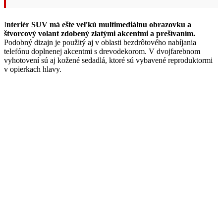
I
nteriér SUV má ešte veľkú multimediálnu obrazovku a
štvorcový volant zdobený zlatými akcentmi a prešívaním.
Podobný dizajn je použitý aj v oblasti bezdrôtového nabíjania
telefónu doplnenej akcentmi s drevodekorom. V dvojfarebnom
vyhotovení sú aj kožené sedadlá, ktoré sú vybavené reproduktormi
v opierkach hlavy.