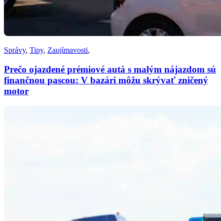
Správy
,
Tipy
,
Zaujímavosti
,
Prečo ojazdené prémiové autá s malým nájazdom sú
finančnou pascou: V bazári môžu skrývať zničený
motor