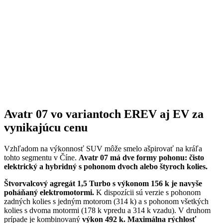
Avatr 07 vo variantoch EREV aj EV za
vynikajúcu cenu
Vzhľadom na výkonnosť SUV môže smelo ašpirovať na kráľa
tohto segmentu v Číne.
Avatr 07 má dve formy pohonu: čisto
elektrický a hybridný s pohonom dvoch alebo štyroch kolies.
Štvorvalcový agregát 1,5 Turbo s výkonom 156 k je navyše
poháňaný elektromotormi.
K dispozícii sú verzie s pohonom
zadných kolies s jedným motorom (314 k) a s pohonom všetkých
kolies s dvoma motormi (178 k vpredu a 314 k vzadu). V druhom
prípade je kombinovaný
výkon 492 k.
Maximálna rýchlosť