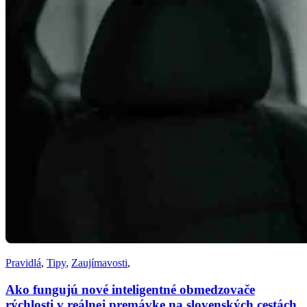
Pravidlá
,
Tipy
,
Zaujímavosti
,
Ako fungujú nové inteligentné obmedzovače
rýchlosti v reálnej premávke na slovenských cestách