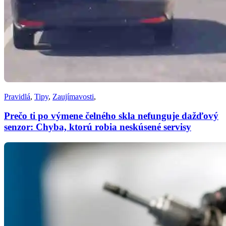
Pravidlá
,
Tipy
,
Zaujímavosti
,
Prečo ti po výmene čelného skla nefunguje dažďový
senzor: Chyba, ktorú robia neskúsené servisy