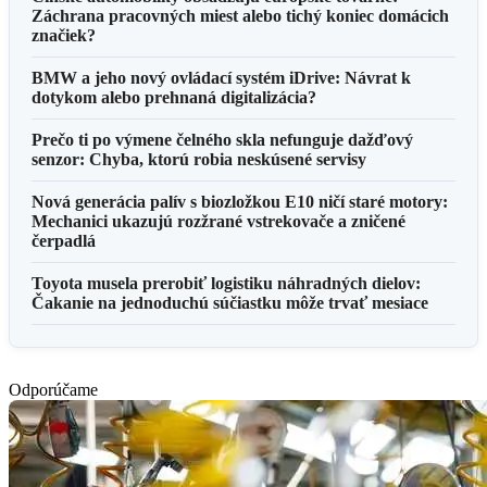
Záchrana pracovných miest alebo tichý koniec domácich
značiek?
BMW a jeho nový ovládací systém iDrive: Návrat k
dotykom alebo prehnaná digitalizácia?
Prečo ti po výmene čelného skla nefunguje dažďový
senzor: Chyba, ktorú robia neskúsené servisy
Nová generácia palív s biozložkou E10 ničí staré motory:
Mechanici ukazujú rozžrané vstrekovače a zničené
čerpadlá
Toyota musela prerobiť logistiku náhradných dielov:
Čakanie na jednoduchú súčiastku môže trvať mesiace
Odporúčame