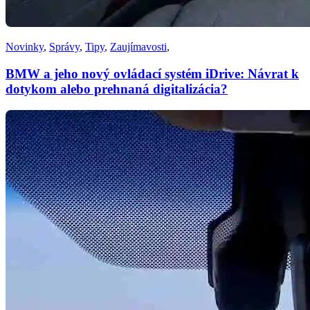
Novinky
,
Správy
,
Tipy
,
Zaujímavosti
,
BMW a jeho nový ovládací systém iDrive: Návrat k
dotykom alebo prehnaná digitalizácia?