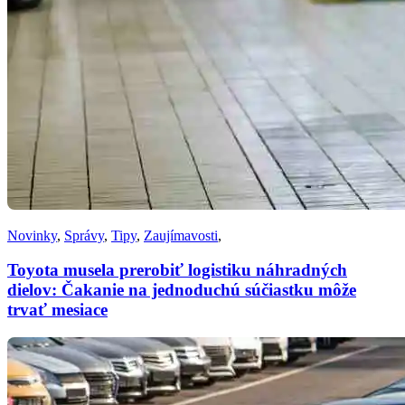
Novinky
,
Správy
,
Tipy
,
Zaujímavosti
,
Toyota musela prerobiť logistiku náhradných
dielov: Čakanie na jednoduchú súčiastku môže
trvať mesiace