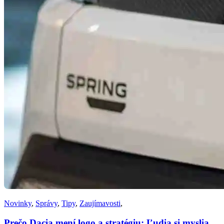
Novinky
,
Správy
,
Tipy
,
Zaujímavosti
,
Prečo Dacia mení logo a stratégiu: Ľudia si myslia,