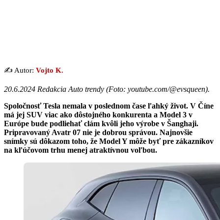
✍️ Autor:
Vojto K.
20.6.2024 Redakcia Auto trendy (
Foto: youtube.com/@evsqueen
).
Spoločnosť Tesla nemala v poslednom čase ľahký život. V Číne
má jej SUV viac ako dôstojného konkurenta a Model 3 v
Európe bude podliehať clám kvôli jeho výrobe v Šanghaji.
Pripravovaný Avatr 07 nie je dobrou správou. Najnovšie
snímky sú dôkazom toho, že Model Y môže byť pre zákazníkov
na kľúčovom trhu menej atraktívnou voľbou.