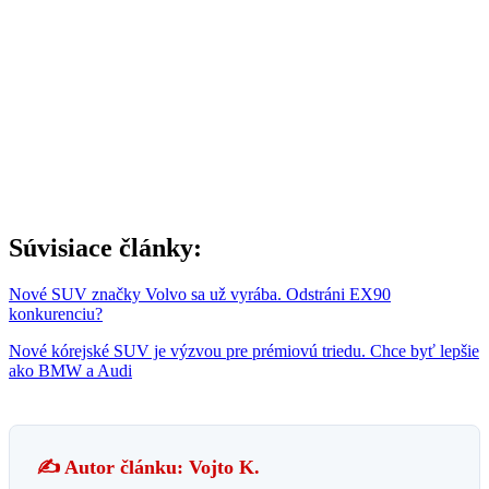
Súvisiace články:
Nové SUV značky Volvo sa už vyrába. Odstráni EX90
konkurenciu?
Nové kórejské SUV je výzvou pre prémiovú triedu. Chce byť lepšie
ako BMW a Audi
✍️ Autor článku: Vojto K.