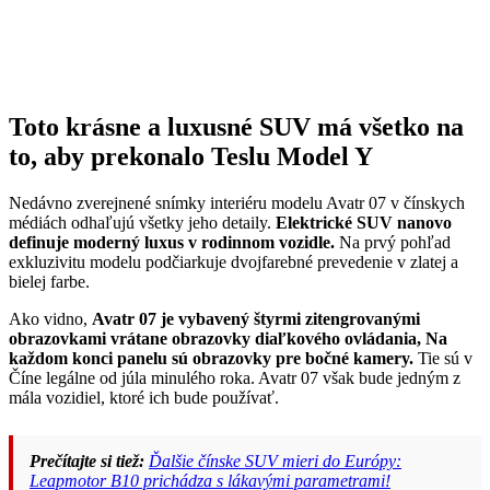
Toto krásne a luxusné SUV má všetko na
to, aby prekonalo Teslu Model Y
Nedávno zverejnené snímky interiéru modelu Avatr 07 v čínskych
médiách odhaľujú všetky jeho detaily.
Elektrické SUV nanovo
definuje moderný luxus v rodinnom vozidle.
Na prvý pohľad
exkluzivitu modelu podčiarkuje dvojfarebné prevedenie v zlatej a
bielej farbe.
Ako vidno,
Avatr 07 je vybavený štyrmi zitengrovanými
obrazovkami vrátane obrazovky diaľkového ovládania, Na
každom konci panelu sú obrazovky pre bočné kamery.
Tie sú v
Číne legálne od júla minulého roka. Avatr 07 však bude jedným z
mála vozidiel, ktoré ich bude používať.
Prečítajte si tiež:
Ďalšie čínske SUV mieri do Európy:
Leapmotor B10 prichádza s lákavými parametrami!