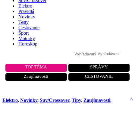
Suv/Crossover
Elektro
Pravidlá
Novinky
Testy
Cestovanie
Šport
Motorky
Horoskop
TOP TÉMA
SPRÁVY
Zaujímavosti
CESTOVANIE
Elektro
,
Novinky
,
Suv/Crossover
,
Tipy
,
Zaujímavosti
,
0
Nové čínske SUV je pripravené
prekonať Teslu. Tento interiér je
hodný kráľa segmentu