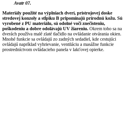
Avatr 07.
Materiály použité na výplniach dverí, prístrojovej doske
stredovej konzoly a stĺpiku B pripomínajú prírodnú kožu. Sú
vyrobené z PU materiálu, sú odolné voči znečisteniu,
poškodeniu a dobre odolávajú UV žiareniu.
Okrem toho sa na
dverách používa malé zlaté tlačidlo na ovládanie otvárania okien.
Mnohé funkcie sa ovládajú zo zadných sedadiel, kde cestujúci
ovládajú napríklad vyhrievanie, ventiláciu a masážne funkcie
prostredníctvom ovládacieho panela v lakťovej opierke.