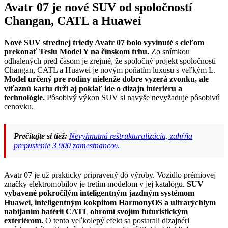
Avatr 07 je nové SUV od spoločností
Changan, CATL a Huawei
Nové SUV strednej triedy Avatr 07 bolo vyvinuté s cieľom
prekonať Teslu Model Y na čínskom trhu.
Zo snímkou
odhalených pred časom je zrejmé, že spoločný projekt spoločností
Changan, CATL a Huawei je novým poňatím luxusu s veľkým L.
Model určený pre rodiny nielenže dobre vyzerá zvonku, ale
víťaznú kartu drží aj pokiaľ ide o dizajn interiéru a
technológie.
Pôsobivý výkon SUV si navyše nevyžaduje pôsobivú
cenovku.
Prečítajte si tiež:
Nevyhnutná reštrukturalizácia, zahŕňa
prepustenie 3 900 zamestnancov.
Avatr 07 je už prakticky pripravený do výroby. Vozidlo prémiovej
značky elektromobilov je tretím modelom v jej katalógu.
SUV
vybavené pokročilým inteligentným jazdným systémom
Huawei, inteligentným kokpitom HarmonyOS a ultrarýchlym
nabíjaním batérií CATL ohromí svojím futuristickým
exteriérom.
O tento veľkolepý efekt sa postarali dizajnéri