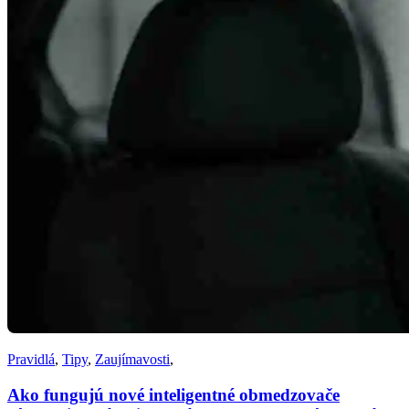
Pravidlá
,
Tipy
,
Zaujímavosti
,
Ako fungujú nové inteligentné obmedzovače