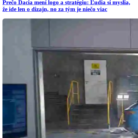
Prečo Dacia mení logo a stratégiu: Ľudia si myslia,
že ide len o dizajn, no za tým je niečo viac