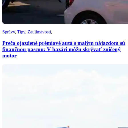
Správy
,
Tipy
,
Zaujímavosti
,
Prečo ojazdené prémiové autá s malým nájazdom sú
finančnou pascou: V bazári môžu skrývať zničený
motor