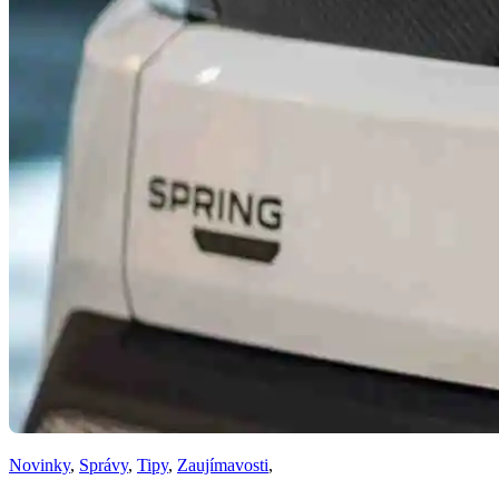
Novinky
,
Správy
,
Tipy
,
Zaujímavosti
,