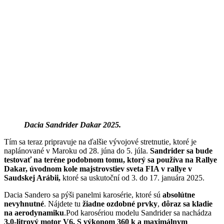
Dacia Sandrider Dakar 2025.
Tím sa teraz pripravuje na ďalšie vývojové stretnutie, ktoré je
naplánované v Maroku od 28. júna do 5. júla.
Sandrider sa bude
testovať na teréne podobnom tomu, ktorý sa používa na Rallye
Dakar, úvodnom kole majstrovstiev sveta FIA v rallye v
Saudskej Arábii,
ktoré sa uskutoční od 3. do 17. januára 2025.
Dacia Sandero sa pýši panelmi karosérie, ktoré sú
absolútne
nevyhnutné
. Nájdete tu
žiadne ozdobné prvky
,
dôraz sa kladie
na aerodynamiku
.Pod karosériou modelu Sandrider sa nachádza
3,0-litrový motor V6.
S výkonom 360 k a maximálnym