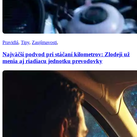
Pravidlá
,
Tipy
,
Zaujímavosti
,
Najväčší podvod pri stáčaní kilometrov: Zlodeji už
menia aj riadiacu jednotku prevodovky