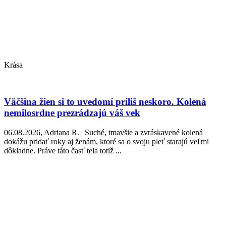
Krása
Väčšina žien si to uvedomí príliš neskoro. Kolená
nemilosrdne prezrádzajú váš vek
06.08.2026, Adriana R. | Suché, tmavšie a zvráskavené kolená
dokážu pridať roky aj ženám, ktoré sa o svoju pleť starajú veľmi
dôkladne. Práve táto časť tela totiž ...