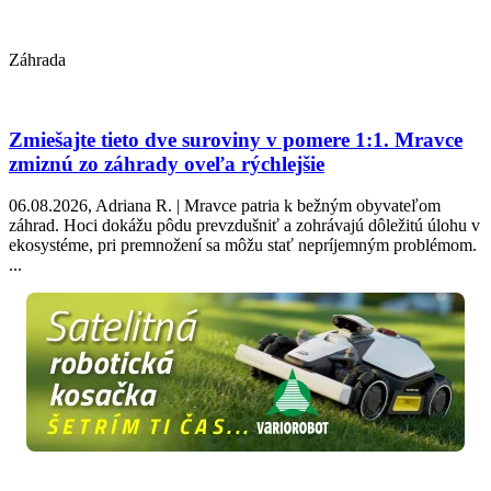
Záhrada
Zmiešajte tieto dve suroviny v pomere 1:1. Mravce
zmiznú zo záhrady oveľa rýchlejšie
06.08.2026, Adriana R. | Mravce patria k bežným obyvateľom
záhrad. Hoci dokážu pôdu prevzdušniť a zohrávajú dôležitú úlohu v
ekosystéme, pri premnožení sa môžu stať nepríjemným problémom.
...