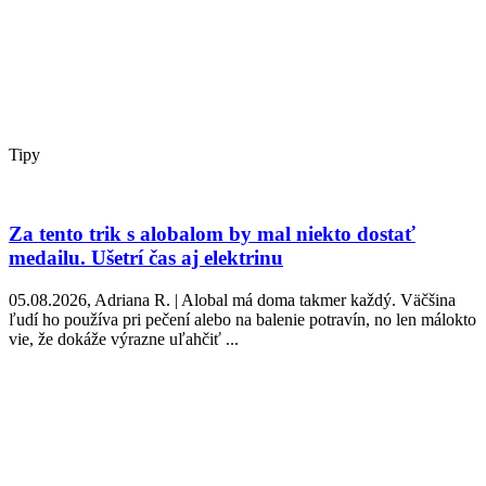
Tipy
Za tento trik s alobalom by mal niekto dostať
medailu. Ušetrí čas aj elektrinu
05.08.2026, Adriana R. | Alobal má doma takmer každý. Väčšina
ľudí ho používa pri pečení alebo na balenie potravín, no len málokto
vie, že dokáže výrazne uľahčiť ...