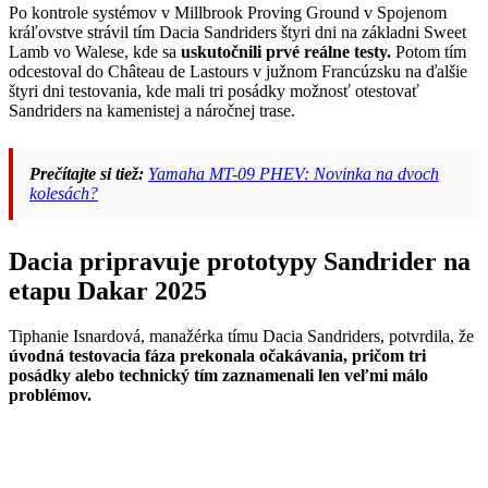
Po kontrole systémov v Millbrook Proving Ground v Spojenom
kráľovstve strávil tím Dacia Sandriders štyri dni na základni Sweet
Lamb vo Walese, kde sa
uskutočnili prvé reálne testy.
Potom tím
odcestoval do Château de Lastours v južnom Francúzsku na ďalšie
štyri dni testovania, kde mali tri posádky možnosť otestovať
Sandriders na kamenistej a náročnej trase.
Prečítajte si tiež:
Yamaha MT-09 PHEV: Novinka na dvoch
kolesách?
Dacia pripravuje prototypy Sandrider na
etapu Dakar 2025
Tiphanie Isnardová, manažérka tímu Dacia Sandriders, potvrdila, že
úvodná testovacia fáza prekonala očakávania, pričom tri
posádky alebo technický tím zaznamenali len veľmi málo
problémov.