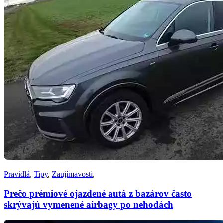
Pravidlá
,
Tipy
,
Zaujímavosti
,
Prečo prémiové ojazdené autá z bazárov často
skrývajú vymenené airbagy po nehodách