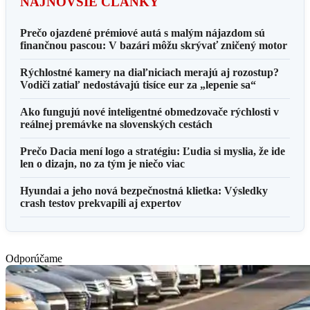
NAJNOVŠIE ČLÁNKY
Prečo ojazdené prémiové autá s malým nájazdom sú
finančnou pascou: V bazári môžu skrývať zničený motor
Rýchlostné kamery na diaľniciach merajú aj rozostup?
Vodiči zatiaľ nedostávajú tisíce eur za „lepenie sa“
Ako fungujú nové inteligentné obmedzovače rýchlosti v
reálnej premávke na slovenských cestách
Prečo Dacia mení logo a stratégiu: Ľudia si myslia, že ide
len o dizajn, no za tým je niečo viac
Hyundai a jeho nová bezpečnostná klietka: Výsledky
crash testov prekvapili aj expertov
Odporúčame