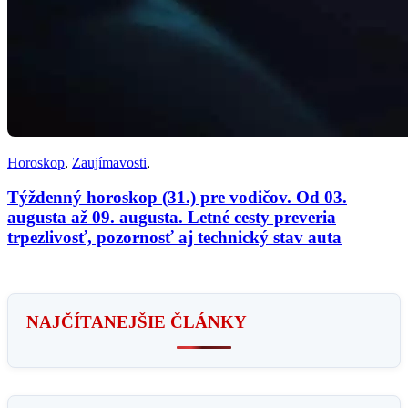
Horoskop
,
Zaujímavosti
,
Týždenný horoskop (31.) pre vodičov. Od 03.
augusta až 09. augusta. Letné cesty preveria
trpezlivosť, pozornosť aj technický stav auta
NAJČÍTANEJŠIE ČLÁNKY