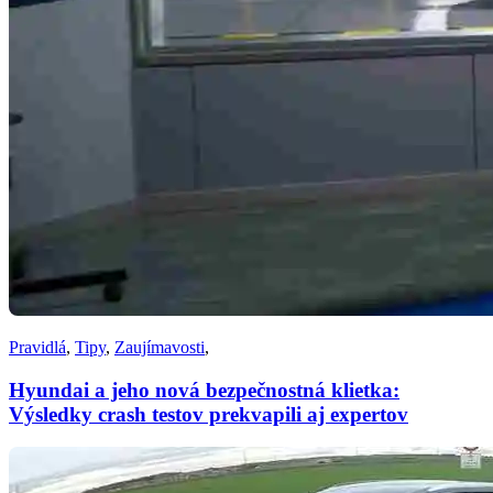
Pravidlá
,
Tipy
,
Zaujímavosti
,
Hyundai a jeho nová bezpečnostná klietka:
Výsledky crash testov prekvapili aj expertov