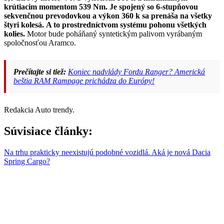
krútiacim momentom 539 Nm.
Je spojený so 6-stupňovou
sekvenčnou prevodovkou a výkon 360 k sa prenáša na všetky
štyri kolesá.
A to prostredníctvom systému pohonu všetkých
kolies.
Motor bude poháňaný syntetickým palivom vyrábaným
spoločnosťou Aramco.
Prečítajte si tiež:
Koniec nadvlády Fordu Ranger? Americká
beštia RAM Rampage prichádza do Európy!
Redakcia Auto trendy.
Súvisiace články:
Na trhu prakticky neexistujú podobné vozidlá. Aká je nová Dacia
Spring Cargo?