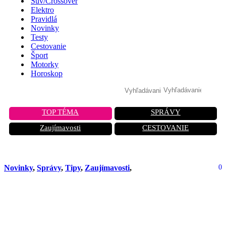
Suv/Crossover
Elektro
Pravidlá
Novinky
Testy
Cestovanie
Šport
Motorky
Horoskop
TOP TÉMA
SPRÁVY
Zaujímavosti
CESTOVANIE
Novinky
,
Správy
,
Tipy
,
Zaujímavosti
,
0
Prvé testy vozidla Dacia Sandrider
boli ukončené. Tím sa pripravuje na
Dakar