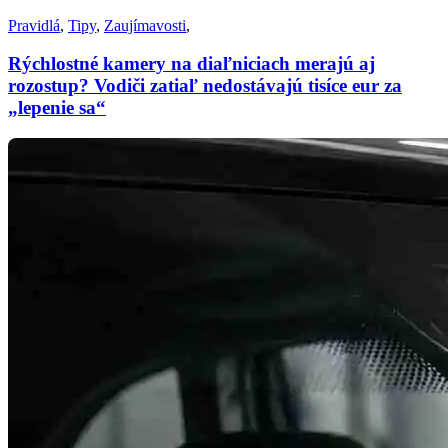
Pravidlá
,
Tipy
,
Zaujímavosti
,
Rýchlostné kamery na diaľniciach merajú aj
rozostup? Vodiči zatiaľ nedostávajú tisíce eur za
„lepenie sa“