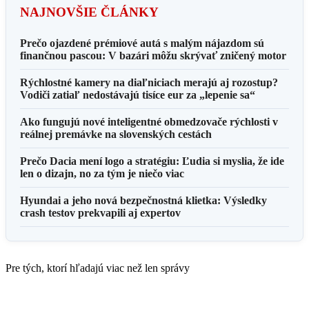
NAJNOVŠIE ČLÁNKY
Prečo ojazdené prémiové autá s malým nájazdom sú
finančnou pascou: V bazári môžu skrývať zničený motor
Rýchlostné kamery na diaľniciach merajú aj rozostup?
Vodiči zatiaľ nedostávajú tisíce eur za „lepenie sa“
Ako fungujú nové inteligentné obmedzovače rýchlosti v
reálnej premávke na slovenských cestách
Prečo Dacia mení logo a stratégiu: Ľudia si myslia, že ide
len o dizajn, no za tým je niečo viac
Hyundai a jeho nová bezpečnostná klietka: Výsledky
crash testov prekvapili aj expertov
Pre tých, ktorí hľadajú viac než len správy