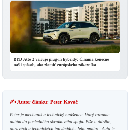
BYD Atto 2 valcuje plug-in hybridy: Číňania konečne
našli spôsob, ako zlomiť európskeho zákazníka
✍️ Autor článku: Peter Kováč
Peter je mechanik a technický nadšenec, ktorý rozumie
autám do posledného skrutkového spoja. Píše o údržbe,
opravách a technických inováciách. Jeho motto: „Auto je