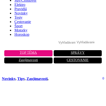
Suv/Crossover
Elektro
Pravidlá
Novinky
Testy
Cestovanie
Šport
Motorky
Horoskop
TOP TÉMA
SPRÁVY
Zaujímavosti
CESTOVANIE
Novinky
,
Tipy
,
Zaujímavosti
,
0
Audi Nuvolari ožíva: Najsilnejší
sériový model značky s výkonom
blížiacim sa k 1000 koňom