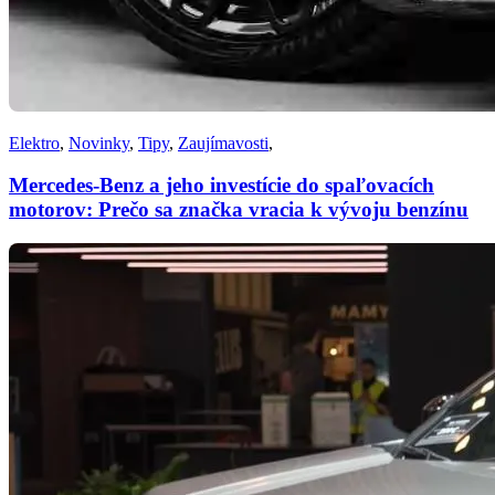
Elektro
,
Novinky
,
Tipy
,
Zaujímavosti
,
Mercedes-Benz a jeho investície do spaľovacích
motorov: Prečo sa značka vracia k vývoju benzínu