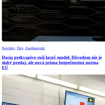
Novinky
,
Tipy
,
Zaujímavosti
,
Dacia prekvapivo ruší lacný model: Dôvodom nie je
slabý predaj, ale nová prísna bezpečnostná norma
EÚ