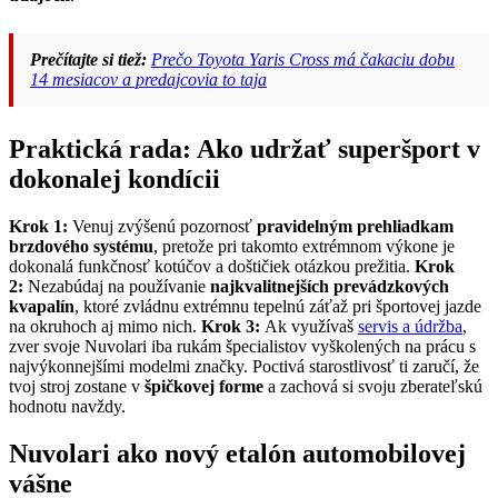
Prečítajte si tiež:
Prečo Toyota Yaris Cross má čakaciu dobu
14 mesiacov a predajcovia to taja
Praktická rada: Ako udržať superšport v
dokonalej kondícii
Krok 1:
Venuj zvýšenú pozornosť
pravidelným prehliadkam
brzdového systému
, pretože pri takomto extrémnom výkone je
dokonalá funkčnosť kotúčov a doštičiek otázkou prežitia.
Krok
2:
Nezabúdaj na používanie
najkvalitnejších prevádzkových
kvapalín
, ktoré zvládnu extrémnu tepelnú záťaž pri športovej jazde
na okruhoch aj mimo nich.
Krok 3:
Ak využívaš
servis a údržba
,
zver svoje Nuvolari iba rukám špecialistov vyškolených na prácu s
najvýkonnejšími modelmi značky. Poctivá starostlivosť ti zaručí, že
tvoj stroj zostane v
špičkovej forme
a zachová si svoju zberateľskú
hodnotu navždy.
Nuvolari ako nový etalón automobilovej
vášne