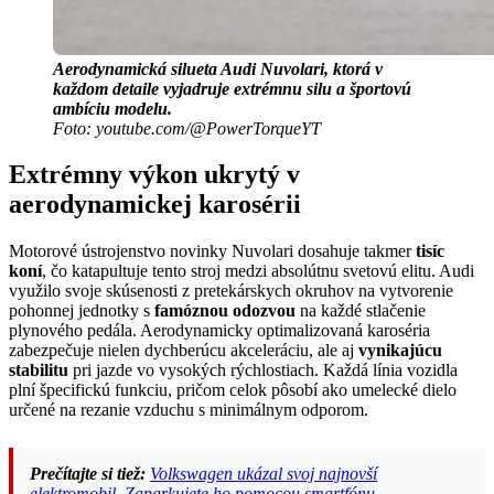
Aerodynamická silueta Audi Nuvolari, ktorá v
každom detaile vyjadruje extrémnu silu a športovú
ambíciu modelu.
Foto: youtube.com/@PowerTorqueYT
Extrémny výkon ukrytý v
aerodynamickej karosérii
Motorové ústrojenstvo novinky Nuvolari dosahuje takmer
tisíc
koní
, čo katapultuje tento stroj medzi absolútnu svetovú elitu. Audi
využilo svoje skúsenosti z pretekárskych okruhov na vytvorenie
pohonnej jednotky s
famóznou odozvou
na každé stlačenie
plynového pedála. Aerodynamicky optimalizovaná karoséria
zabezpečuje nielen dychberúcu akceleráciu, ale aj
vynikajúcu
stabilitu
pri jazde vo vysokých rýchlostiach. Každá línia vozidla
plní špecifickú funkciu, pričom celok pôsobí ako umelecké dielo
určené na rezanie vzduchu s minimálnym odporom.
Prečítajte si tiež:
Volkswagen ukázal svoj najnovší
elektromobil. Zaparkujete ho pomocou smartfónu