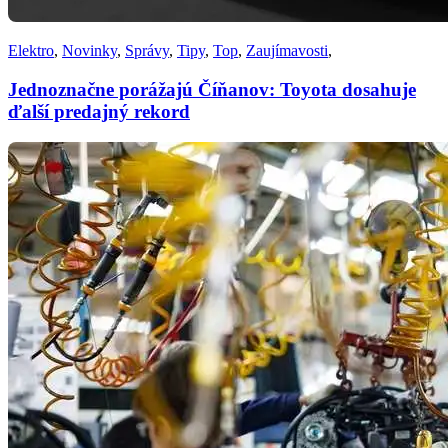
Elektro
,
Novinky
,
Správy
,
Tipy
,
Top
,
Zaujímavosti
,
Jednoznačne porážajú Číňanov: Toyota dosahuje
ďalší predajný rekord