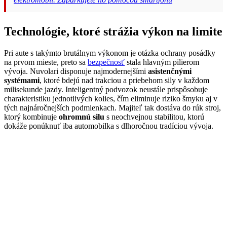
Technológie, ktoré strážia výkon na limite
Pri aute s takýmto brutálnym výkonom je otázka ochrany posádky
na prvom mieste, preto sa
bezpečnosť
stala hlavným pilierom
vývoja. Nuvolari disponuje najmodernejšími
asistenčnými
systémami
, ktoré bdejú nad trakciou a priebehom sily v každom
milisekunde jazdy. Inteligentný podvozok neustále prispôsobuje
charakteristiku jednotlivých kolies, čím eliminuje riziko šmyku aj v
tých najnáročnejších podmienkach. Majiteľ tak dostáva do rúk stroj,
ktorý kombinuje
ohromnú silu
s neochvejnou stabilitou, ktorú
dokáže ponúknuť iba automobilka s dlhoročnou tradíciou vývoja.