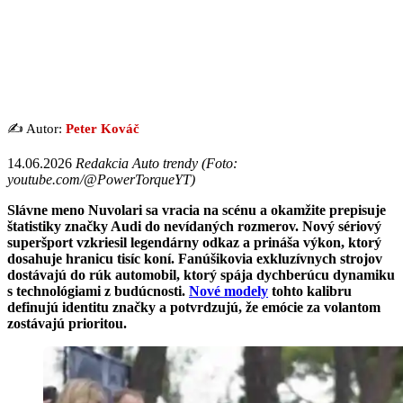
✍️ Autor:
Peter Kováč
14.06.2026
Redakcia Auto trendy (Foto:
youtube.com/@PowerTorqueYT)
Slávne meno Nuvolari sa vracia na scénu a okamžite prepisuje
štatistiky značky Audi do nevídaných rozmerov. Nový sériový
superšport vzkriesil legendárny odkaz a prináša výkon, ktorý
dosahuje hranicu tisíc koní. Fanúšikovia exkluzívnych strojov
dostávajú do rúk automobil, ktorý spája dychberúcu dynamiku
s technológiami z budúcnosti.
Nové modely
tohto kalibru
definujú identitu značky a potvrdzujú, že emócie za volantom
zostávajú prioritou.