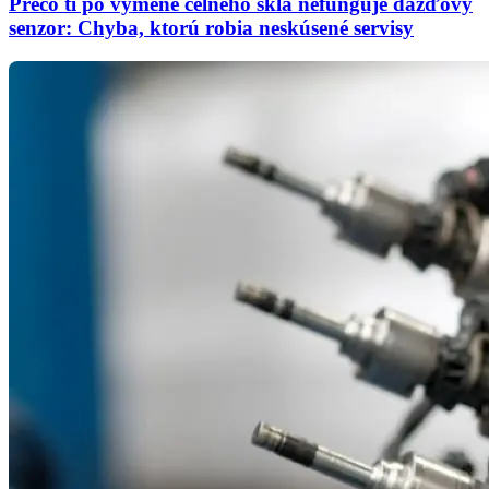
Prečo ti po výmene čelného skla nefunguje dažďový
senzor: Chyba, ktorú robia neskúsené servisy