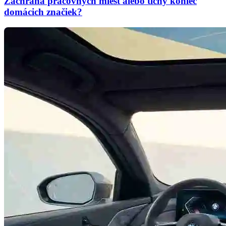
Záchrana pracovných miest alebo tichý koniec
domácich značiek?