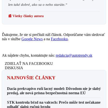
len také dobré, ako sa o neho staráte.“
📰 Všetky články autora
Ďakujeme, že ste si prečítali náš článok. Odporúčame vám sledovať
nás v službe
Google News
a na
Facebooku
.
Ak nájdete chybu, kontaktujte nás:
redakcia@autotrendy.sk
ZDIELAŤ NA FACEBOOKU
DISKUSIA
NAJNOVŠIE ČLÁNKY
Dacia prekvapivo ruší lacný model: Dôvodom nie je slabý
predaj, ale nová prísna bezpečnostná norma EÚ
STK kontrola bŕzd na valcoch: Prečo môže test nečakane
odhaliť slabú ručnú brzdu