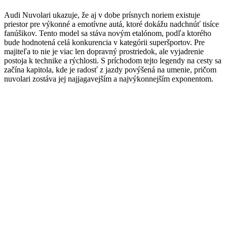
Audi Nuvolari ukazuje, že aj v dobe prísnych noriem existuje
priestor pre výkonné a emotívne autá, ktoré dokážu nadchnúť tisíce
fanúšikov. Tento model sa stáva novým etalónom, podľa ktorého
bude hodnotená celá konkurencia v kategórii superšportov. Pre
majiteľa to nie je viac len dopravný prostriedok, ale vyjadrenie
postoja k technike a rýchlosti. S príchodom tejto legendy na cesty sa
začína kapitola, kde je radosť z jazdy povýšená na umenie, pričom
nuvolari zostáva jej najjagavejším a najvýkonnejším exponentom.