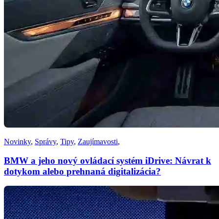
Novinky
,
Správy
,
Tipy
,
Zaujímavosti
,
BMW a jeho nový ovládací systém iDrive: Návrat k
dotykom alebo prehnaná digitalizácia?