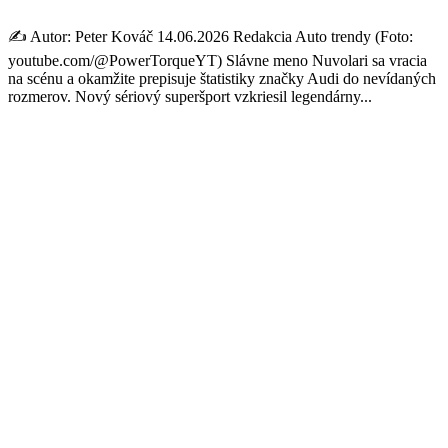
✍️ Autor: Peter Kováč 14.06.2026 Redakcia Auto trendy (Foto:
youtube.com/@PowerTorqueYT) Slávne meno Nuvolari sa vracia
na scénu a okamžite prepisuje štatistiky značky Audi do nevídaných
rozmerov. Nový sériový superšport vzkriesil legendárny...