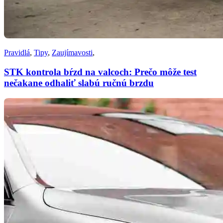
Pravidlá
,
Tipy
,
Zaujímavosti
,
STK kontrola bŕzd na valcoch: Prečo môže test
nečakane odhaliť slabú ručnú brzdu