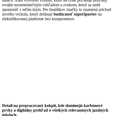
dátach. Audi vytvorilo vozidlo, ktoré na ceste priťahuje pohľady
svojím nezameniteľným vzhľadom a zvukom, ktorý sa nedá
spomenúť s ničím iným. Pre fanúšikov značky to znamená príchod
nového vrcholu, ktorý definuje
budúcnosť superšportov
na
elektrifikovanej platforme bez kompromisov.
Detail na prepracovaný kokpit, kde dominujú karbónové
prvky a digitálny prehľad o všetkých relevantných jazdných
údajoch.