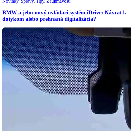
Novinky
,
Správy
,
Tipy
,
Zaujímavosti
,
BMW a jeho nový ovládací systém iDrive: Návrat k
dotykom alebo prehnaná digitalizácia?