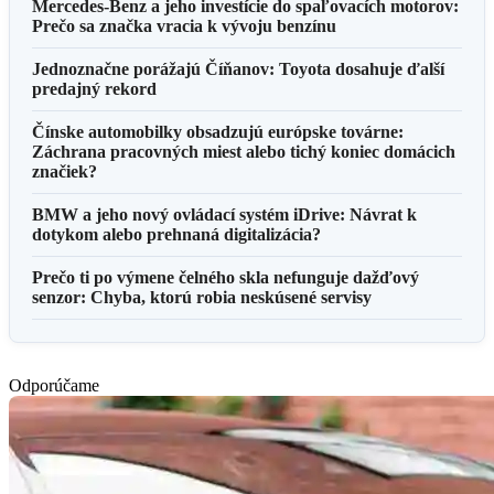
Mercedes-Benz a jeho investície do spaľovacích motorov:
Prečo sa značka vracia k vývoju benzínu
Jednoznačne porážajú Číňanov: Toyota dosahuje ďalší
predajný rekord
Čínske automobilky obsadzujú európske továrne:
Záchrana pracovných miest alebo tichý koniec domácich
značiek?
BMW a jeho nový ovládací systém iDrive: Návrat k
dotykom alebo prehnaná digitalizácia?
Prečo ti po výmene čelného skla nefunguje dažďový
senzor: Chyba, ktorú robia neskúsené servisy
Odporúčame