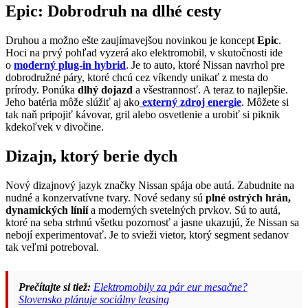
Epic: Dobrodruh na dlhé cesty
Druhou a možno ešte zaujímavejšou novinkou je koncept
Epic
.
Hoci na prvý pohľad vyzerá ako elektromobil, v skutočnosti ide
o
moderný plug-in hybrid
. Je to auto, ktoré Nissan navrhol pre
dobrodružné páry, ktoré chcú cez víkendy unikať z mesta do
prírody. Ponúka
dlhý dojazd
a všestrannosť. A teraz to najlepšie.
Jeho batéria môže slúžiť aj ako
externý zdroj energie
. Môžete si
tak naň pripojiť kávovar, gril alebo osvetlenie a urobiť si piknik
kdekoľvek v divočine.
Dizajn, ktorý berie dych
Nový dizajnový jazyk značky Nissan spája obe autá. Zabudnite na
nudné a konzervatívne tvary. Nové sedany sú
plné ostrých hrán,
dynamických línií
a moderných svetelných prvkov. Sú to autá,
ktoré na seba strhnú všetku pozornosť a jasne ukazujú, že Nissan sa
nebojí experimentovať. Je to svieži vietor, ktorý segment sedanov
tak veľmi potreboval.
Prečítajte si tiež:
Elektromobily za pár eur mesačne?
Slovensko plánuje sociálny leasing