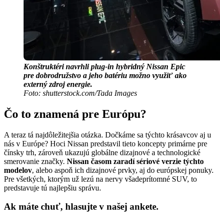
Konštruktéri navrhli plug-in hybridný Nissan Epic
pre dobrodružstvo a jeho batériu možno využiť ako
externý zdroj energie.
Foto: shutterstock.com/Tada Images
Čo to znamená pre Európu?
A teraz tá najdôležitejšia otázka. Dočkáme sa týchto krásavcov aj u
nás v Európe? Hoci Nissan predstavil tieto koncepty primárne pre
čínsky trh, zároveň ukazujú globálne dizajnové a technologické
smerovanie značky.
Nissan časom zaradí sériové verzie týchto
modelov
, alebo aspoň ich dizajnové prvky, aj do európskej ponuky.
Pre všetkých, ktorým už lezú na nervy všadeprítomné SUV, to
predstavuje tú najlepšiu správu.
Ak máte chuť, hlasujte v našej ankete.