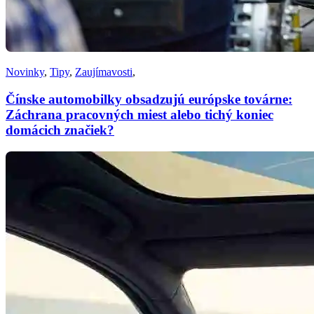
Novinky
,
Tipy
,
Zaujímavosti
,
Čínske automobilky obsadzujú európske továrne:
Záchrana pracovných miest alebo tichý koniec
domácich značiek?