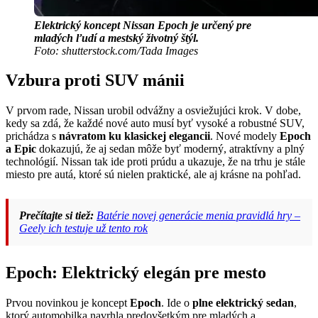
Elektrický koncept Nissan Epoch je určený pre
mladých ľudí a mestský životný štýl.
Foto: shutterstock.com/Tada Images
Vzbura proti SUV mánii
V prvom rade, Nissan urobil odvážny a osviežujúci krok. V dobe,
kedy sa zdá, že každé nové auto musí byť vysoké a robustné SUV,
prichádza s
návratom ku klasickej elegancii
. Nové modely
Epoch
a Epic
dokazujú, že aj sedan môže byť moderný, atraktívny a plný
technológií. Nissan tak ide proti prúdu a ukazuje, že na trhu je stále
miesto pre autá, ktoré sú nielen praktické, ale aj krásne na pohľad.
Prečítajte si tiež:
Batérie novej generácie menia pravidlá hry –
Geely ich testuje už tento rok
Epoch: Elektrický elegán pre mesto
Prvou novinkou je koncept
Epoch
. Ide o
plne elektrický sedan
,
ktorý automobilka navrhla predovšetkým pre mladých a