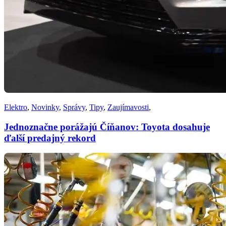
Elektro
,
Novinky
,
Správy
,
Tipy
,
Zaujímavosti
,
Jednoznačne porážajú Číňanov: Toyota dosahuje
ďalší predajný rekord