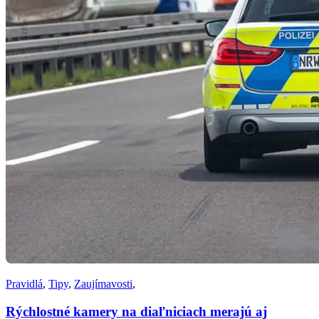
Pravidlá
,
Tipy
,
Zaujímavosti
,
Rýchlostné kamery na diaľniciach merajú aj