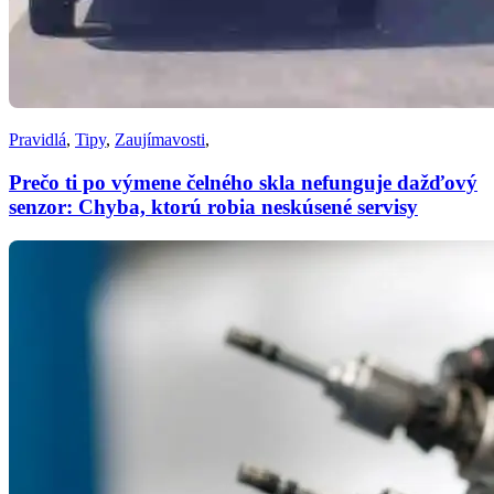
Pravidlá
,
Tipy
,
Zaujímavosti
,
Prečo ti po výmene čelného skla nefunguje dažďový
senzor: Chyba, ktorú robia neskúsené servisy