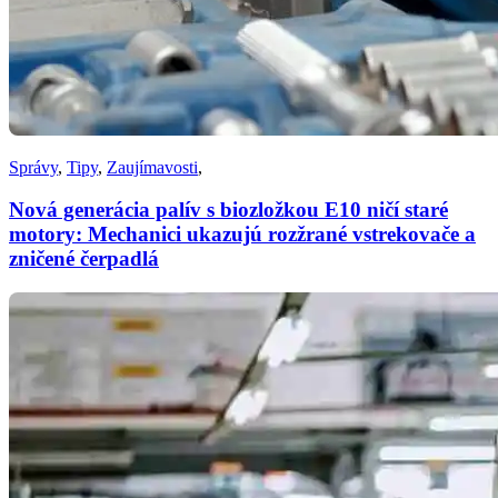
Správy
,
Tipy
,
Zaujímavosti
,
Nová generácia palív s biozložkou E10 ničí staré
motory: Mechanici ukazujú rozžrané vstrekovače a
zničené čerpadlá