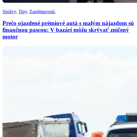
Správy
,
Tipy
,
Zaujímavosti
,
Prečo ojazdené prémiové autá s malým nájazdom sú
finančnou pascou: V bazári môžu skrývať zničený
motor