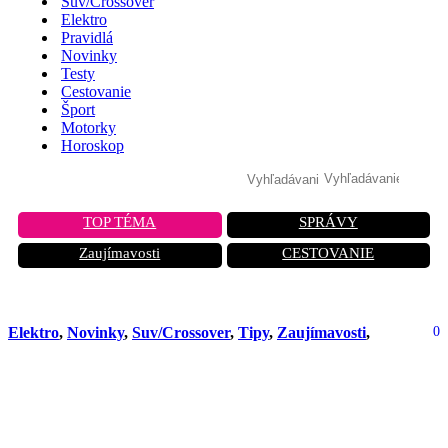
Suv/Crossover
Elektro
Pravidlá
Novinky
Testy
Cestovanie
Šport
Motorky
Horoskop
TOP TÉMA
SPRÁVY
Zaujímavosti
CESTOVANIE
Elektro
,
Novinky
,
Suv/Crossover
,
Tipy
,
Zaujímavosti
,
0
Koniec nudným SUV? Nissan vracia
úder a predstavil dva nádherné
sedany!