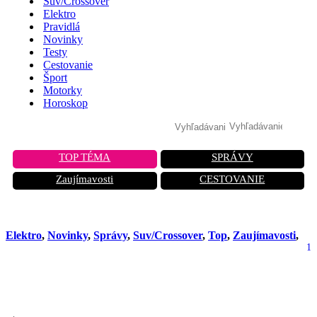
Suv/Crossover
Elektro
Pravidlá
Novinky
Testy
Cestovanie
Šport
Motorky
Horoskop
TOP TÉMA
SPRÁVY
Zaujímavosti
CESTOVANIE
Elektro
,
Novinky
,
Správy
,
Suv/Crossover
,
Top
,
Zaujímavosti
,
1
Koniec spaľovákov sa blíži: VW
ukázal elektrického brata T-Crossu!