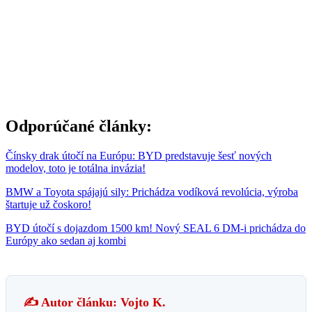
Odporúčané články:
Čínsky drak útočí na Európu: BYD predstavuje šesť nových
modelov, toto je totálna invázia!
BMW a Toyota spájajú sily: Prichádza vodíková revolúcia, výroba
štartuje už čoskoro!
BYD útočí s dojazdom 1500 km! Nový SEAL 6 DM-i prichádza do
Európy ako sedan aj kombi
✍️ Autor článku: Vojto K.