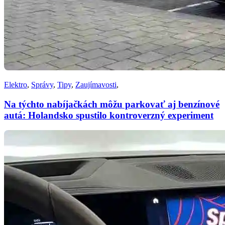
Elektro
,
Správy
,
Tipy
,
Zaujímavosti
,
Na týchto nabíjačkách môžu parkovať aj benzínové
autá: Holandsko spustilo kontroverzný experiment