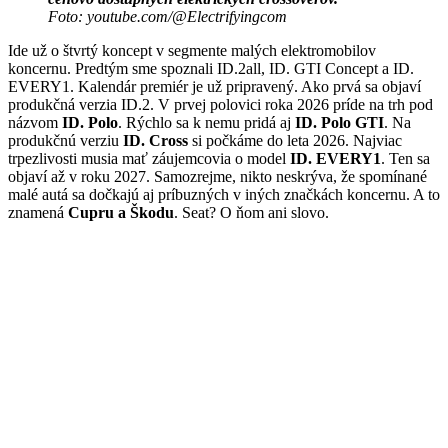
Foto: youtube.com/@Electrifyingcom
Ide už o štvrtý koncept v segmente malých elektromobilov
koncernu. Predtým sme spoznali ID.2all, ID. GTI Concept a ID.
EVERY1. Kalendár premiér je už pripravený. Ako prvá sa objaví
produkčná verzia ID.2. V prvej polovici roka 2026 príde na trh pod
názvom
ID. Polo
. Rýchlo sa k nemu pridá aj
ID. Polo GTI
. Na
produkčnú verziu
ID. Cross
si počkáme do leta 2026. Najviac
trpezlivosti musia mať záujemcovia o model
ID. EVERY1
. Ten sa
objaví až v roku 2027. Samozrejme, nikto neskrýva, že spomínané
malé autá sa dočkajú aj príbuzných v iných značkách koncernu. A to
znamená
Cupru a Škodu
. Seat? O ňom ani slovo.