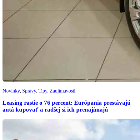
Novinky
,
Správy
,
Tipy
,
Zaujímavosti
,
Leasing rastie o 76 percent: Európania prestávajú
autá kupovať a radšej si ich prenajímajú