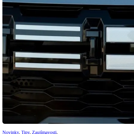
Novinky
,
Tipy
,
Zaujímavosti
,