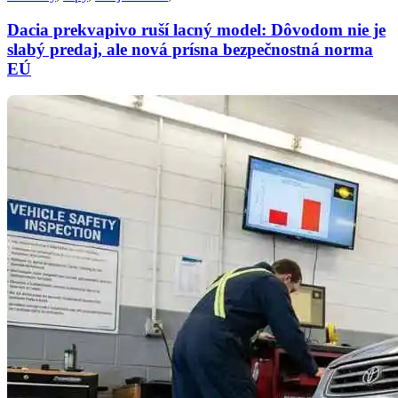
Dacia prekvapivo ruší lacný model: Dôvodom nie je
slabý predaj, ale nová prísna bezpečnostná norma
EÚ