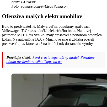
brata T-Crossu!
Foto: youtube.com/@Electrifyingcom
Ofenzíva malých elektromobilov
Bolo to predvídateľné. Malý a veľmi populárny spaľovací
Volkswagen T-Cross sa dočká elektrického brata. Na novej
platforme MEB+ tak vznikol malý crossover s pohonom predných
kolies. Na autosalóne IAA v Mníchove sme si zblízka pozreli
predzvesť auta, ktoré sa už na budúci rok dostane do výroby.
Prečítajte si tiež:
Ford vracia legendárny model. Poznáme
dátum uvedenia nového Capri na trh