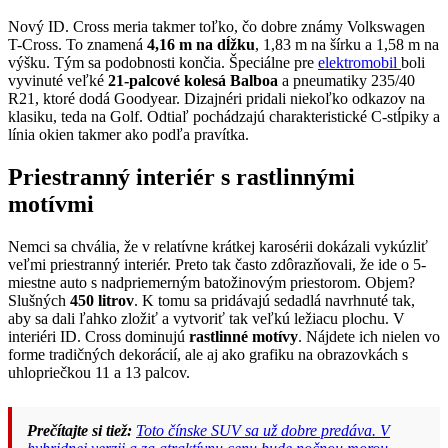
Nový ID. Cross meria takmer toľko, čo dobre známy Volkswagen
T-Cross. To znamená
4,16 m na dĺžku
, 1,83 m na šírku a 1,58 m na
výšku. Tým sa podobnosti končia. Špeciálne pre
elektromobil
boli
vyvinuté veľké
21-palcové kolesá Balboa
a pneumatiky 235/40
R21, ktoré dodá Goodyear. Dizajnéri pridali niekoľko odkazov na
klasiku, teda na Golf. Odtiaľ pochádzajú charakteristické C-stĺpiky a
línia okien takmer ako podľa pravítka.
Priestranný interiér s rastlinnými
motívmi
Nemci sa chvália, že v relatívne krátkej karosérii dokázali vykúzliť
veľmi priestranný interiér. Preto tak často zdôrazňovali, že ide o 5-
miestne auto s nadpriemerným batožinovým priestorom. Objem?
Slušných
450 litrov
. K tomu sa pridávajú sedadlá navrhnuté tak,
aby sa dali ľahko zložiť a vytvoriť tak veľkú ležiacu plochu. V
interiéri ID. Cross dominujú
rastlinné motívy
. Nájdete ich nielen vo
forme tradičných dekorácií, ale aj ako grafiku na obrazovkách s
uhlopriečkou 11 a 13 palcov.
Prečítajte si tiež:
Toto čínske SUV sa už dobre predáva. V