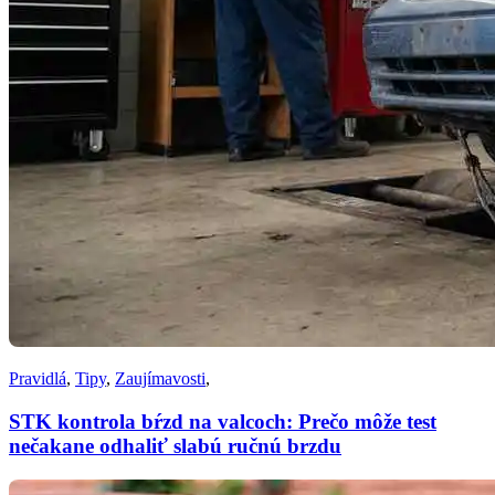
Pravidlá
,
Tipy
,
Zaujímavosti
,
STK kontrola bŕzd na valcoch: Prečo môže test
nečakane odhaliť slabú ručnú brzdu