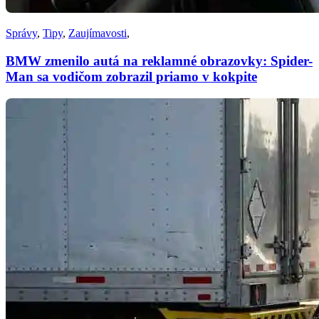
Správy
,
Tipy
,
Zaujímavosti
,
BMW zmenilo autá na reklamné obrazovky: Spider-
Man sa vodičom zobrazil priamo v kokpite