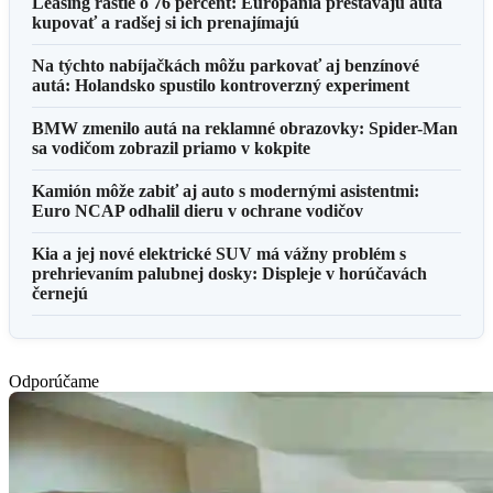
Leasing rastie o 76 percent: Európania prestávajú autá
kupovať a radšej si ich prenajímajú
Na týchto nabíjačkách môžu parkovať aj benzínové
autá: Holandsko spustilo kontroverzný experiment
BMW zmenilo autá na reklamné obrazovky: Spider-Man
sa vodičom zobrazil priamo v kokpite
Kamión môže zabiť aj auto s modernými asistentmi:
Euro NCAP odhalil dieru v ochrane vodičov
Kia a jej nové elektrické SUV má vážny problém s
prehrievaním palubnej dosky: Displeje v horúčavách
černejú
Odporúčame