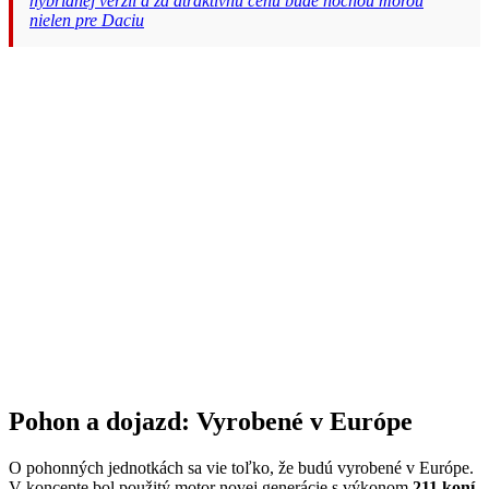
hybridnej verzii a za atraktívnu cenu bude nočnou morou
nielen pre Daciu
Pohon a dojazd: Vyrobené v Európe
O pohonných jednotkách sa vie toľko, že budú vyrobené v Európe.
V koncepte bol použitý motor novej generácie s výkonom
211 koní
.