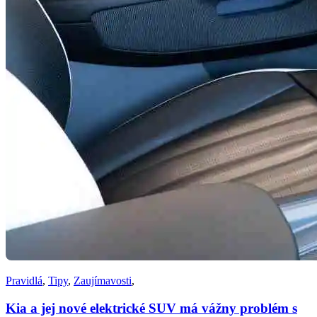
Pravidlá
,
Tipy
,
Zaujímavosti
,
Kia a jej nové elektrické SUV má vážny problém s