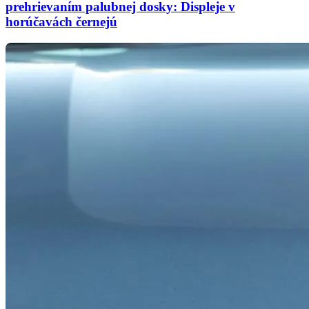
prehrievaním palubnej dosky: Displeje v
horúčavách černejú