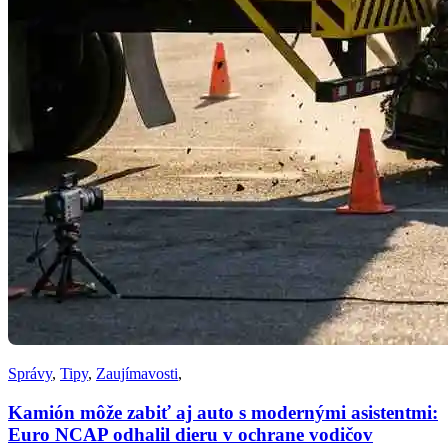
Správy
,
Tipy
,
Zaujímavosti
,
Kamión môže zabiť aj auto s modernými asistentmi:
Euro NCAP odhalil dieru v ochrane vodičov