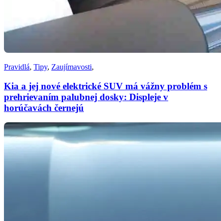
Pravidlá
,
Tipy
,
Zaujímavosti
,
Kia a jej nové elektrické SUV má vážny problém s
prehrievaním palubnej dosky: Displeje v
horúčavách černejú