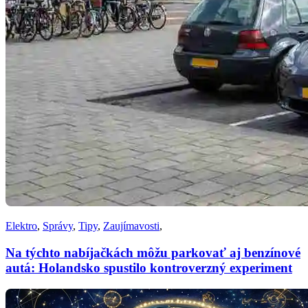
Elektro
,
Správy
,
Tipy
,
Zaujímavosti
,
Na týchto nabíjačkách môžu parkovať aj benzínové
autá: Holandsko spustilo kontroverzný experiment