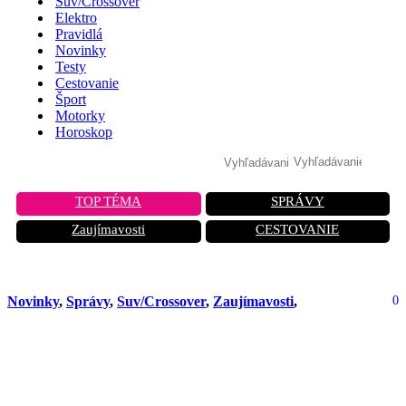
Suv/Crossover
Elektro
Pravidlá
Novinky
Testy
Cestovanie
Šport
Motorky
Horoskop
TOP TÉMA
SPRÁVY
Zaujímavosti
CESTOVANIE
Novinky
,
Správy
,
Suv/Crossover
,
Zaujímavosti
,
0
Nová Toyota RAV4 2026: Šiesta
generácia s hybridným pohonom
prichádza na jar