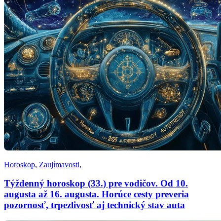
Horoskop
,
Zaujímavosti
,
Týždenný horoskop (33.) pre vodičov. Od 10.
augusta až 16. augusta. Horúce cesty preveria
pozornosť, trpezlivosť aj technický stav auta