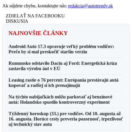
Ak nájdete chybu, kontaktujte nás:
redakcia@autotrendy.sk
ZDIELAŤ NA FACEBOOKU
DISKUSIA
NAJNOVŠIE ČLÁNKY
Android Auto 17.3 opravuje veľký problém vodičov:
Prečo by si mal preskočiť staršiu verziu
Rumunsko odstavilo Daciu aj Ford: Energetická kríza
zastavila výrobu áut v EÚ
Leasing rastie o 76 percent: Európania prestávajú autá
kupovať a radšej si ich prenajímajú
Na týchto nabíjačkách môžu parkovať aj benzínové
autá: Holandsko spustilo kontroverzný experiment
Týždenný horoskop (33.) pre vodičov. Od 10. augusta až
16. augusta. Horúce cesty preveria pozornosť, trpezlivosť
aj technický stav auta