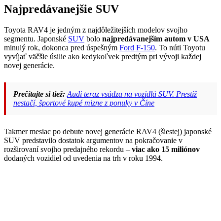
Najpredávanejšie SUV
Toyota RAV4 je jedným z najdôležitejších modelov svojho
segmentu. Japonské
SUV
bolo
najpredávanejším autom v USA
minulý rok, dokonca pred úspešným
Ford F-150
. To núti Toyotu
vyvíjať väčšie úsilie ako kedykoľvek predtým pri vývoji každej
novej generácie.
Prečítajte si tiež:
Audi teraz vsádza na vozidlá SUV. Prestíž
nestačí, športové kupé mizne z ponuky v Číne
Takmer mesiac po debute novej generácie RAV4 (šiestej) japonské
SUV predstavilo dostatok argumentov na pokračovanie v
rozširovaní svojho predajného rekordu –
viac ako 15 miliónov
dodaných vozidiel od uvedenia na trh v roku 1994.