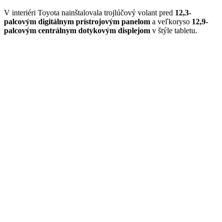
V interiéri Toyota nainštalovala trojlúčový volant pred
12,3-
palcovým digitálnym prístrojovým panelom
a veľkoryso
12,9-
palcovým centrálnym dotykovým displejom
v štýle tabletu.