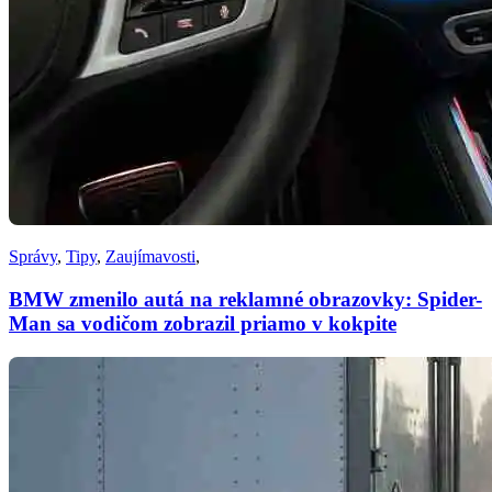
Správy
,
Tipy
,
Zaujímavosti
,
BMW zmenilo autá na reklamné obrazovky: Spider-
Man sa vodičom zobrazil priamo v kokpite