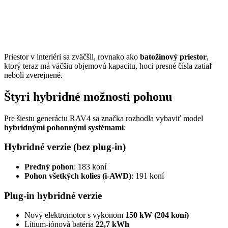
Priestor v interiéri sa zväčšil, rovnako ako
batožinový priestor
,
ktorý teraz má väčšiu objemovú kapacitu, hoci presné čísla zatiaľ
neboli zverejnené.
Štyri hybridné možnosti pohonu
Pre šiestu generáciu RAV4 sa značka rozhodla vybaviť model
hybridnými pohonnými systémami
:
Hybridné verzie (bez plug-in)
Predný pohon
: 183 koní
Pohon všetkých kolies (i-AWD)
: 191 koní
Plug-in hybridné verzie
Nový elektromotor s výkonom
150 kW (204 koní)
Lítium-iónová batéria
22,7 kWh