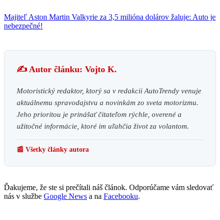
Majiteľ Aston Martin Valkyrie za 3,5 milióna dolárov žaluje: Auto je
nebezpečné!
✍️ Autor článku: Vojto K.
Motoristický redaktor, ktorý sa v redakcii AutoTrendy venuje
aktuálnemu spravodajstvu a novinkám zo sveta motorizmu.
Jeho prioritou je prinášať čitateľom rýchle, overené a
užitočné informácie, ktoré im uľahčia život za volantom.
📰 Všetky články autora
Ďakujeme, že ste si prečítali náš článok. Odporúčame vám sledovať
nás v službe
Google News
a na
Facebooku
.