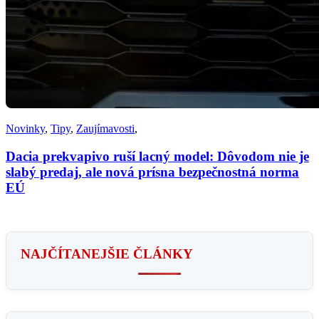
Novinky
,
Tipy
,
Zaujímavosti
,
Dacia prekvapivo ruší lacný model: Dôvodom nie je
slabý predaj, ale nová prísna bezpečnostná norma
EÚ
NAJČÍTANEJŠIE ČLÁNKY