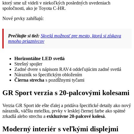
ktorý sme už videli v niekoľkých posledných uvedeniach
spoločnosti, ako je Toyota C-HR.
Nové prvky zahŕňajú:
Prečítajte si tiež:
Skvelá možnosť pre mesto, ktorá si získava
mnoho priaznivcov
Horizontálne LED svetlá
Strešný spojler
Zadné dvere s nápisom RAV4 oddeľujúcim zadné svetlá
Nárazník so špecifickým obložením
Čierna strecha
s pozdĺžnymi tyčami
GR Sport verzia s 20-palcovými kolesami
Verzia GR Sport ide ešte ďalej a pridáva špecifické detaily ako nový
nárazník, väčšiu mriežku, prvky v lesklej čiernej farbe ako spätné
zrkadlá alebo strechu a
exkluzívne 20-palcové kolesá
.
Moderný interiér s veľkými displejmi