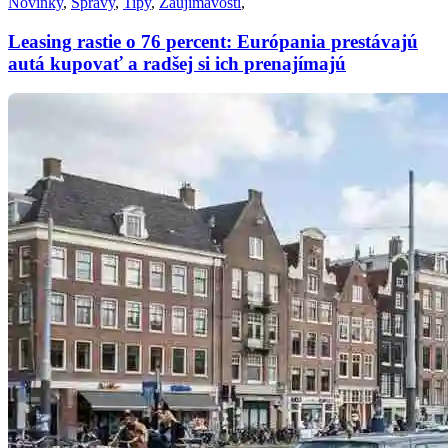
Novinky
,
Správy
,
Tipy
,
Zaujímavosti
,
Leasing rastie o 76 percent: Európania prestávajú
autá kupovať a radšej si ich prenajímajú