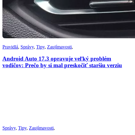
Pravidlá
,
Správy
,
Tipy
,
Zaujímavosti
,
Android Auto 17.3 opravuje veľký problém
vodičov: Prečo by si mal preskočiť staršiu verziu
Správy
,
Tipy
,
Zaujímavosti
,