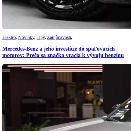
Elektro
,
Novinky
,
Tipy
,
Zaujímavosti
,
Mercedes-Benz a jeho investície do spaľovacích
motorov: Prečo sa značka vracia k vývoju benzínu