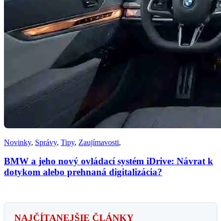
Novinky
,
Správy
,
Tipy
,
Zaujímavosti
,
BMW a jeho nový ovládací systém iDrive: Návrat k
dotykom alebo prehnaná digitalizácia?
NAJČÍTANEJŠIE ČLÁNKY