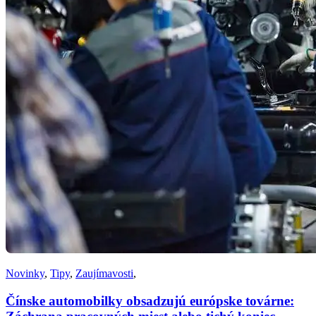
Novinky
,
Tipy
,
Zaujímavosti
,
Čínske automobilky obsadzujú európske továrne: