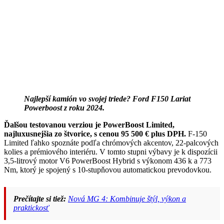
Najlepší kamión vo svojej triede? Ford F150 Lariat
Powerboost z roku 2024.
Ďalšou testovanou verziou je PowerBoost Limited,
najluxusnejšia zo štvorice, s cenou 95 500 € plus DPH.
F-150
Limited ľahko spoznáte podľa chrómových akcentov, 22-palcových
kolies a prémiového interiéru. V tomto stupni výbavy je k dispozícii
3,5-litrový motor V6 PowerBoost Hybrid s výkonom 436 k a 773
Nm, ktorý je spojený s 10-stupňovou automatickou prevodovkou.
Prečítajte si tiež:
Nová MG 4: Kombinuje štýl, výkon a
praktickosť