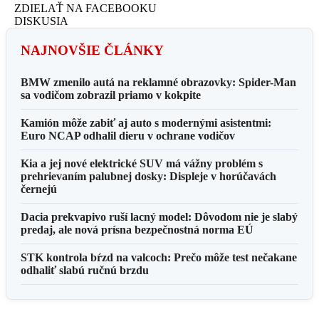
ZDIELAŤ NA FACEBOOKU
DISKUSIA
NAJNOVŠIE ČLÁNKY
BMW zmenilo autá na reklamné obrazovky: Spider-Man
sa vodičom zobrazil priamo v kokpite
Kamión môže zabiť aj auto s modernými asistentmi:
Euro NCAP odhalil dieru v ochrane vodičov
Kia a jej nové elektrické SUV má vážny problém s
prehrievaním palubnej dosky: Displeje v horúčavách
černejú
Dacia prekvapivo ruší lacný model: Dôvodom nie je slabý
predaj, ale nová prísna bezpečnostná norma EÚ
STK kontrola bŕzd na valcoch: Prečo môže test nečakane
odhaliť slabú ručnú brzdu