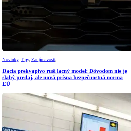
Novinky
,
Tipy
,
Zaujímavosti
,
Dacia prekvapivo ruší lacný model: Dôvodom nie je
slabý predaj, ale nová prísna bezpečnostná norma
EÚ