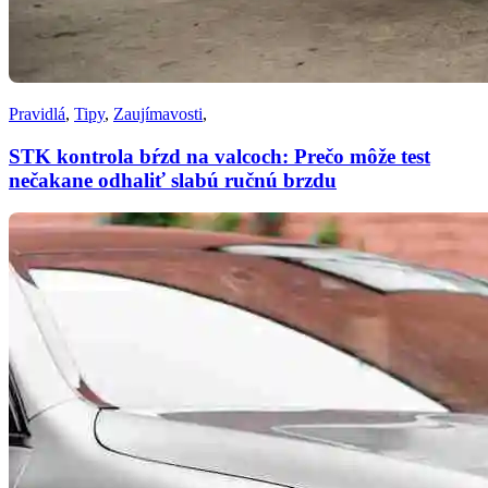
Pravidlá
,
Tipy
,
Zaujímavosti
,
STK kontrola bŕzd na valcoch: Prečo môže test
nečakane odhaliť slabú ručnú brzdu