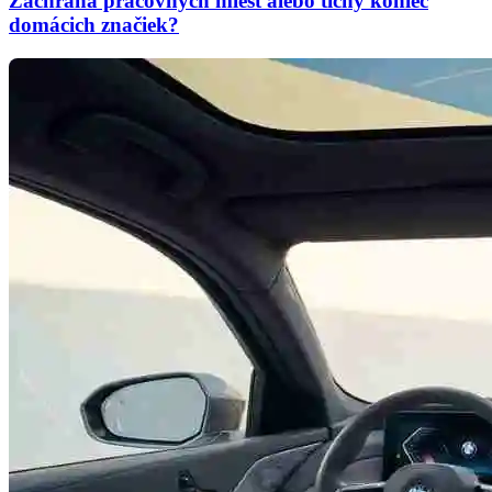
Záchrana pracovných miest alebo tichý koniec
domácich značiek?