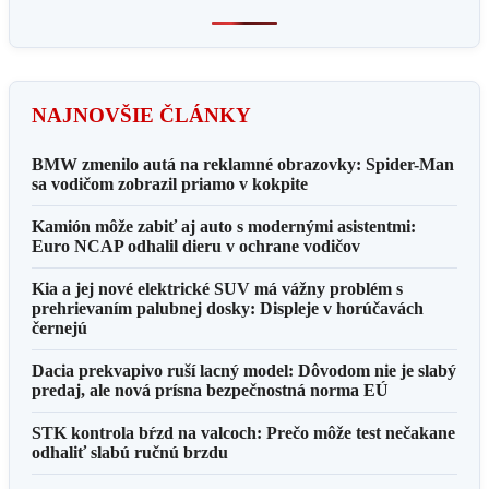
NAJNOVŠIE ČLÁNKY
BMW zmenilo autá na reklamné obrazovky: Spider-Man
sa vodičom zobrazil priamo v kokpite
Kamión môže zabiť aj auto s modernými asistentmi:
Euro NCAP odhalil dieru v ochrane vodičov
Kia a jej nové elektrické SUV má vážny problém s
prehrievaním palubnej dosky: Displeje v horúčavách
černejú
Dacia prekvapivo ruší lacný model: Dôvodom nie je slabý
predaj, ale nová prísna bezpečnostná norma EÚ
STK kontrola bŕzd na valcoch: Prečo môže test nečakane
odhaliť slabú ručnú brzdu