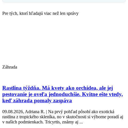
Pre tých, ktorí hľadajú viac než len správy
Záhrada
Rastlina týždňa. Má kvety ako orchidea, ale jej
pestovanie je oveľa jednoduchšie. Kvitne ešte vtedy,
keď záhrada pomaly zaspáva
09.08.2026, Adriana R. | Na prvý pohľad pôsobí ako exotická
rastlina z tropického skleníka, no v skutočnosti si výborne poradí aj
v našich podmienkach. Tricyrtis, známy aj ...