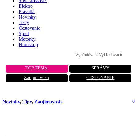
Suv/Crossover
Elektro
Pravidlá
Novinky
Testy
Cestovanie
Šport
Motorky
Horoskop
TOP TÉMA
SPRÁVY
Zaujímavosti
CESTOVANIE
Novinky
,
Tipy
,
Zaujímavosti
,
0
Ford F-150 PowerBoost – hybridné
vozidlo s výkonom 400 koní