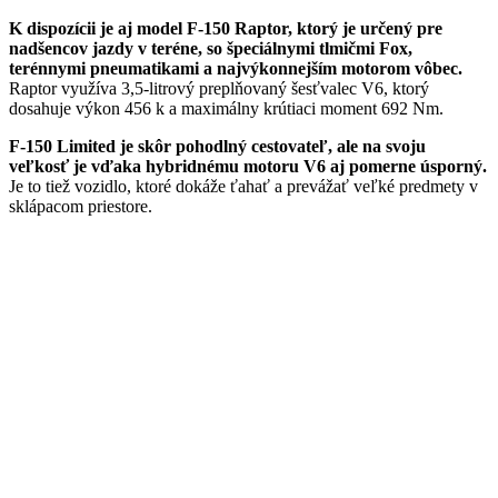
K dispozícii je aj model F-150 Raptor, ktorý je určený pre
nadšencov jazdy v teréne, so špeciálnymi tlmičmi Fox,
terénnymi pneumatikami a najvýkonnejším motorom vôbec.
Raptor využíva 3,5-litrový preplňovaný šesťvalec V6, ktorý
dosahuje výkon 456 k a maximálny krútiaci moment 692 Nm.
F-150 Limited je skôr pohodlný cestovateľ, ale na svoju
veľkosť je vďaka hybridnému motoru V6 aj pomerne úsporný.
Je to tiež vozidlo, ktoré dokáže ťahať a prevážať veľké predmety v
sklápacom priestore.