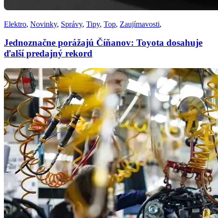
Elektro
,
Novinky
,
Správy
,
Tipy
,
Top
,
Zaujímavosti
,
Jednoznačne porážajú Číňanov: Toyota dosahuje
ďalší predajný rekord