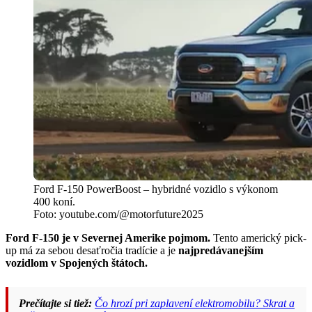
Ford F-150 PowerBoost – hybridné vozidlo s výkonom
400 koní.
Foto: youtube.com/@motorfuture2025
Ford F-150 je v Severnej Amerike pojmom.
Tento americký pick-
up má za sebou desaťročia tradície a je
najpredávanejším
vozidlom v Spojených štátoch.
Prečítajte si tiež:
Čo hrozí pri zaplavení elektromobilu? Skrat a