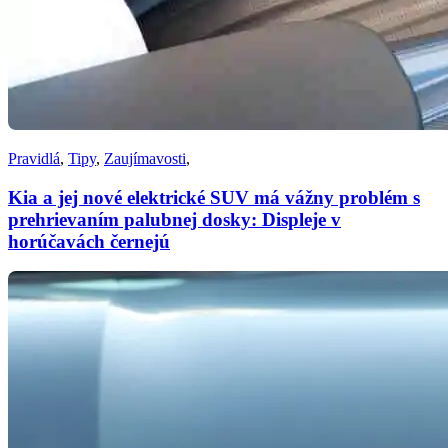
Pravidlá
,
Tipy
,
Zaujímavosti
,
Kia a jej nové elektrické SUV má vážny problém s
prehrievaním palubnej dosky: Displeje v
horúčavách černejú