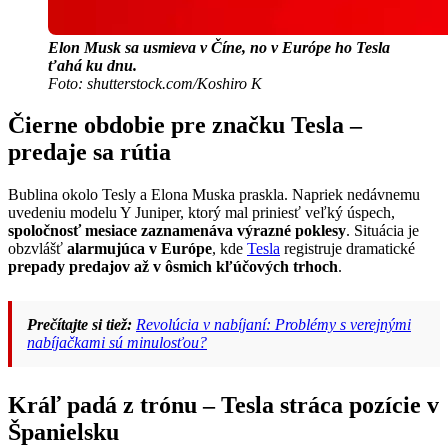
Elon Musk sa usmieva v Číne, no v Európe ho Tesla
ťahá ku dnu.
Foto: shutterstock.com/Koshiro K
Čierne obdobie pre značku Tesla –
predaje sa rútia
Bublina okolo Tesly a Elona Muska praskla. Napriek nedávnemu
uvedeniu modelu Y Juniper, ktorý mal priniesť veľký úspech,
spoločnosť mesiace zaznamenáva výrazné poklesy
. Situácia je
obzvlášť
alarmujúca v Európe
, kde
Tesla
registruje dramatické
prepady predajov až v ôsmich kľúčových trhoch
.
Prečítajte si tiež:
Revolúcia v nabíjaní: Problémy s verejnými
nabíjačkami sú minulosťou?
Kráľ padá z trónu – Tesla stráca pozície v
Španielsku