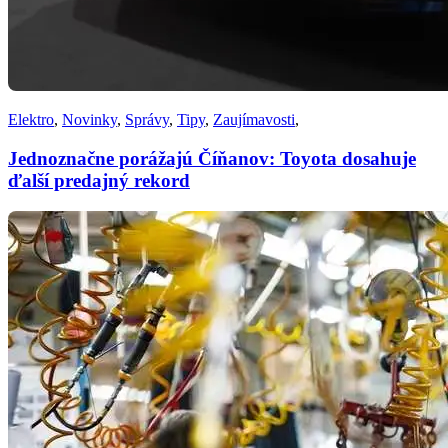
Elektro
,
Novinky
,
Správy
,
Tipy
,
Zaujímavosti
,
Jednoznačne porážajú Číňanov: Toyota dosahuje
ďalší predajný rekord