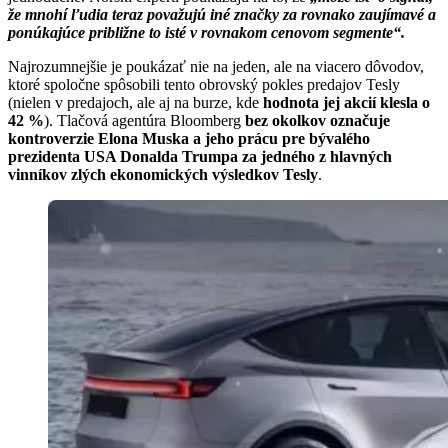
že mnohí ľudia teraz považujú iné značky za rovnako zaujímavé a
ponúkajúce približne to isté v rovnakom cenovom segmente“.
Najrozumnejšie je poukázať nie na jeden, ale na viacero dôvodov,
ktoré spoločne spôsobili tento obrovský pokles predajov Tesly
(nielen v predajoch, ale aj na burze, kde
hodnota jej akcií klesla o
42 %
). Tlačová agentúra Bloomberg
bez okolkov označuje
kontroverzie Elona Muska a jeho prácu pre bývalého
prezidenta USA Donalda Trumpa za jedného z hlavných
vinníkov zlých ekonomických výsledkov Tesly
.