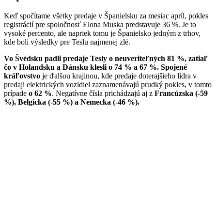
Keď spočítame všetky predaje v Španielsku za mesiac apríl, pokles
registrácií pre spoločnosť Elona Muska predstavuje 36 %. Je to
vysoké percento, ale napriek tomu je Španielsko jedným z trhov,
kde boli výsledky pre Teslu najmenej zlé.
Vo Švédsku padli predaje Tesly o neuveriteľných 81 %, zatiaľ
čo v Holandsku a Dánsku klesli o 74 % a 67 %.
Spojené
kráľovstvo
je ďalšou krajinou, kde predaje doterajšieho lídra v
predaji elektrických vozidiel zaznamenávajú prudký pokles, v tomto
prípade
o 62 %
. Negatívne čísla prichádzajú aj z
Francúzska (-59
%), Belgicka (-55 %) a Nemecka (-46 %).