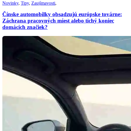
Novinky
,
Tipy
,
Zaujímavosti
,
Čínske automobilky obsadzujú európske továrne:
Záchrana pracovných miest alebo tichý koniec
domácich značiek?