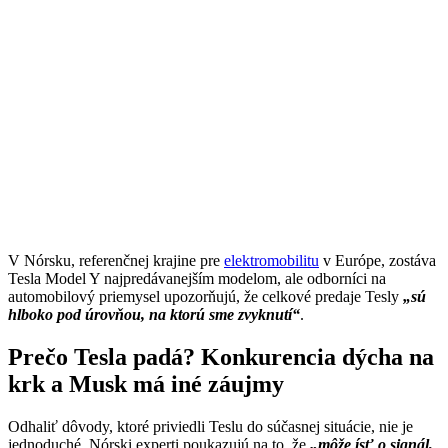
V Nórsku, referenčnej krajine pre
elektromobilitu
v Európe, zostáva
Tesla Model Y najpredávanejším modelom, ale odborníci na
automobilový priemysel upozorňujú, že celkové predaje Tesly
„sú
hlboko pod úrovňou, na ktorú sme zvyknutí“
.
Prečo Tesla padá? Konkurencia dýcha na
krk a Musk má iné záujmy
Odhaliť dôvody, ktoré priviedli Teslu do súčasnej situácie, nie je
jednoduché. Nórski experti poukazujú na to, že
„môže ísť o signál,