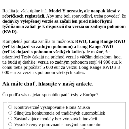
Realita je však úplne iná.
Model Y nerastie, ale naopak klesá v
rebríčkoch registrácií.
Aby sme boli spravodliví, treba povedať, že
dodávky vylepšenej verzie sa začali len pred niekoľkými
týždňami a zatiaľ je k dispozícii iba verzia so zadným pohonom
(RWD).
Kompletná ponuka zahŕňa tri možnosti:
RWD, Long Range RWD
(veľký dojazd so zadným pohonom) a Long Range AWD
(veľký dojazd s pohonom všetkých kolies).
Je možné, že
priaznivci Tesly čakajú na príchod verzií s väčším dojazdom, hoci
tie budú aj drahšie: verzia so zadným pohonom stojí 44 900 eur, k
čomu treba pripočítať 5 000 eur za verziu Long Range RWD a 8
000 eur za verziu s pohonom všetkých kolies.
Ak máte chuť, hlasujte v našej ankete.
Čo podľa vás najviac spôsobilo pád Tesly v Európe?
Kontroverzné vystupovanie Elona Muska
Silnejúca konkurencia od tradičných automobiliek
Zastarávajúce modely bez výrazných inovácií
Vysoké ceny v porovnaní s novými konkurentmi