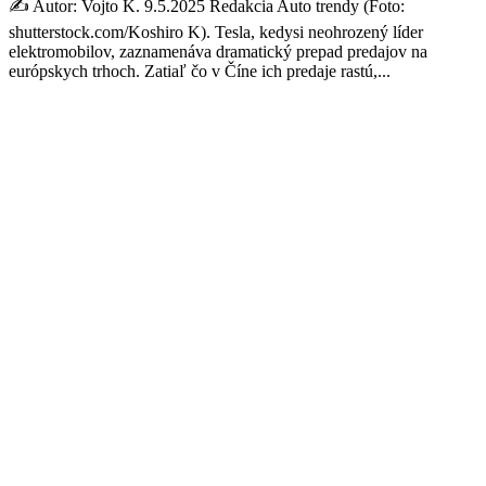
✍️ Autor: Vojto K. 9.5.2025 Redakcia Auto trendy (Foto:
shutterstock.com/Koshiro K). Tesla, kedysi neohrozený líder
elektromobilov, zaznamenáva dramatický prepad predajov na
európskych trhoch. Zatiaľ čo v Číne ich predaje rastú,...