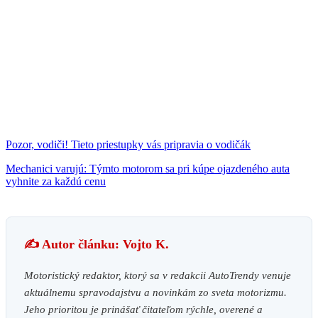
Pozor, vodiči! Tieto priestupky vás pripravia o vodičák
Mechanici varujú: Týmto motorom sa pri kúpe ojazdeného auta
vyhnite za každú cenu
✍️ Autor článku: Vojto K.
Motoristický redaktor, ktorý sa v redakcii AutoTrendy venuje
aktuálnemu spravodajstvu a novinkám zo sveta motorizmu.
Jeho prioritou je prinášať čitateľom rýchle, overené a