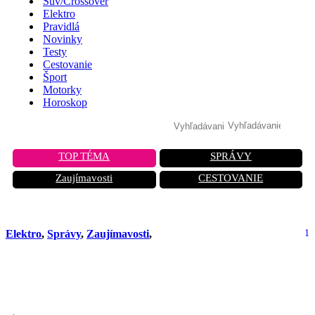
Suv/Crossover
Elektro
Pravidlá
Novinky
Testy
Cestovanie
Šport
Motorky
Horoskop
TOP TÉMA
SPRÁVY
Zaujímavosti
CESTOVANIE
Elektro
,
Správy
,
Zaujímavosti
,
1
Elon Musk sa usmieva v Číne, no v
Európe ho Tesla ťahá ku dnu