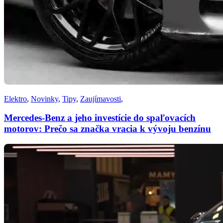
Elektro
,
Novinky
,
Tipy
,
Zaujímavosti
,
Mercedes-Benz a jeho investície do spaľovacích
motorov: Prečo sa značka vracia k vývoju benzínu