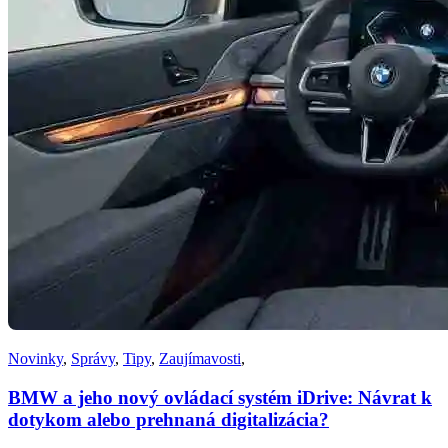
Novinky
,
Správy
,
Tipy
,
Zaujímavosti
,
BMW a jeho nový ovládací systém iDrive: Návrat k
dotykom alebo prehnaná digitalizácia?