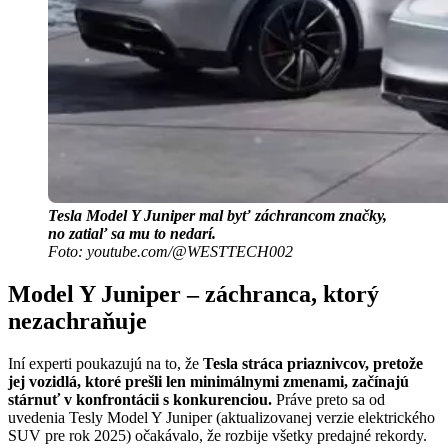
Tesla Model Y Juniper mal byť záchrancom značky,
no zatiaľ sa mu to nedarí.
Foto: youtube.com/@WESTTECH002
Model Y Juniper – záchranca, ktorý
nezachraňuje
Iní experti poukazujú na to, že
Tesla stráca priaznivcov, pretože
jej vozidlá, ktoré prešli len minimálnymi zmenami, začínajú
stárnuť v konfrontácii s konkurenciou.
Práve preto sa od
uvedenia Tesly Model Y Juniper (aktualizovanej verzie elektrického
SUV pre rok 2025) očakávalo, že rozbije všetky predajné rekordy.