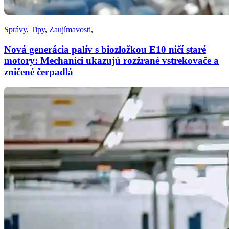
Správy
,
Tipy
,
Zaujímavosti
,
Nová generácia palív s biozložkou E10 ničí staré
motory: Mechanici ukazujú rozžrané vstrekovače a
zničené čerpadlá