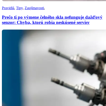
Pravidlá
,
Tipy
,
Zaujímavosti
,
Prečo ti po výmene čelného skla nefunguje dažďový
senzor: Chyba, ktorú robia neskúsené servisy