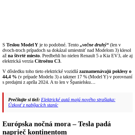
S
Teslou Model Y
je to podobné. Tento
„večne druhý“
(len v
dvoch-troch prípadoch sa dokázal umiestniť nad Modelom 3) klesol
až
na štvrté miesto
. Predbehli ho nielen Renault 5 a Kia EV3, ale aj
elektrická verzia
Citroënu C3
.
V dôsledku toho tieto elektrické vozidlá
zaznamenávajú poklesy o
44,4 %
(v prípade Modelu 3) a takmer 17 % (Model Y) v porovnaní
s predajmi z apríla 2024. A to len v Španielsku…
Prečítajte si tiež:
Elektrické autá majú nového strašiaka:
Úzkosť z nabíjacích staníc
Európska nočná mora – Tesla padá
naprieč kontinentom