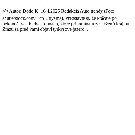
✍️ Autor: Dodo K. 16.4.2025 Redakcia Auto trendy (Foto:
shutterstock.com/Tico Utiyama). Predstavte si, že kráčate po
nekonečných bielych dunách, ktoré pripomínajú zasneženú krajinu.
Zrazu sa pred vami objaví tyrkysové jazero...