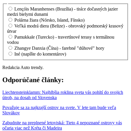
Lençóis Maranhenses (Brazília) - tisíce dočasných jazier
medzi bielymi dunami
Polárna žiara (Nórsko, Island, Fínsko)
Veľká modrá diera (Belize) - obrovský podmorský krasový
útvar
Pamukkale (Turecko) - travertínové terasy s termálnou
vodou
Zhangye Danxia (Čína) - farebné "dúhové" hory
Iné (napíšte do komentárov)
Redakcia Auto trendy.
Odporúčané články:
Liechtensteinklamm: Najhlbšia roklina sveta vás pohltí do svojich
útrob, na dosah od Slovenska
Považuje sa za najkrajší ostrov na svete. V lete tam bude veľa
Slovákov
Zabudnite na preplnené letoviská: Tieto 4 nepoznané ostrovy vás
očaria viac než Kréta či Madeira