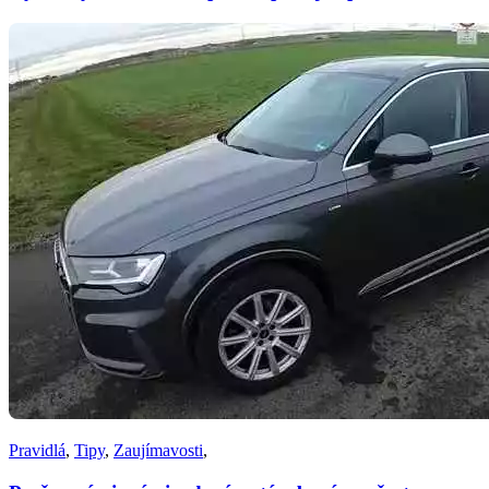
Pravidlá
,
Tipy
,
Zaujímavosti
,