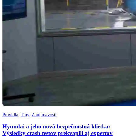
Pravidlá
,
Tipy
,
Zaujímavosti
,
Hyundai a jeho nová bezpečnostná klietka:
Výsledky crash testov prekvapili aj expertov