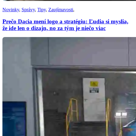
Novinky
,
Správy
,
Tipy
,
Zaujímavosti
,
Prečo Dacia mení logo a stratégiu: Ľudia si myslia,
že ide len o dizajn, no za tým je niečo viac