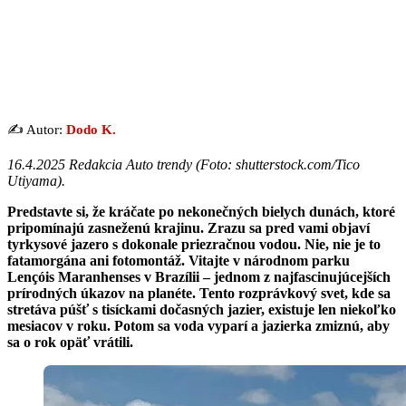
✍️ Autor:
Dodo K.
16.4.2025 Redakcia Auto trendy (Foto: shutterstock.com/Tico
Utiyama).
Predstavte si, že kráčate po nekonečných bielych dunách, ktoré
pripomínajú zasneženú krajinu. Zrazu sa pred vami objaví
tyrkysové jazero s dokonale priezračnou vodou. Nie, nie je to
fatamorgána ani fotomontáž. Vitajte v národnom parku
Lençóis Maranhenses v Brazílii – jednom z najfascinujúcejších
prírodných úkazov na planéte. Tento rozprávkový svet, kde sa
stretáva púšť s tisíckami dočasných jazier, existuje len niekoľko
mesiacov v roku. Potom sa voda vyparí a jazierka zmiznú, aby
sa o rok opäť vrátili.