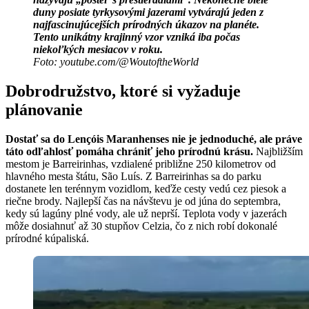
duny posiate tyrkysovými jazerami vytvárajú jeden z
najfascinujúcejších prírodných úkazov na planéte.
Tento unikátny krajinný vzor vzniká iba počas
niekoľkých mesiacov v roku.
Foto: youtube.com/@WoutoftheWorld
Dobrodružstvo, ktoré si vyžaduje
plánovanie
Dostať sa do Lençóis Maranhenses nie je jednoduché, ale práve
táto odľahlosť pomáha chrániť jeho prírodnú krásu.
Najbližším
mestom je Barreirinhas, vzdialené približne 250 kilometrov od
hlavného mesta štátu, São Luís. Z Barreirinhas sa do parku
dostanete len terénnym vozidlom, keďže cesty vedú cez piesok a
riečne brody. Najlepší čas na návštevu je od júna do septembra,
kedy sú lagúny plné vody, ale už neprší. Teplota vody v jazerách
môže dosiahnuť až 30 stupňov Celzia, čo z nich robí dokonalé
prírodné kúpaliská.