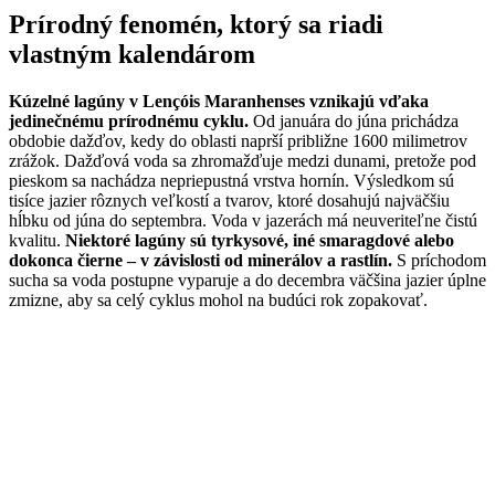
Prírodný fenomén, ktorý sa riadi
vlastným kalendárom
Kúzelné lagúny v Lençóis Maranhenses vznikajú vďaka
jedinečnému prírodnému cyklu.
Od januára do júna prichádza
obdobie dažďov, kedy do oblasti naprší približne 1600 milimetrov
zrážok. Dažďová voda sa zhromažďuje medzi dunami, pretože pod
pieskom sa nachádza nepriepustná vrstva hornín. Výsledkom sú
tisíce jazier rôznych veľkostí a tvarov, ktoré dosahujú najväčšiu
hĺbku od júna do septembra. Voda v jazerách má neuveriteľne čistú
kvalitu.
Niektoré lagúny sú tyrkysové, iné smaragdové alebo
dokonca čierne – v závislosti od minerálov a rastlín.
S príchodom
sucha sa voda postupne vyparuje a do decembra väčšina jazier úplne
zmizne, aby sa celý cyklus mohol na budúci rok zopakovať.