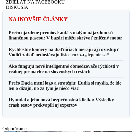
ZDIELAŤ NA FACEBOOKU
DISKUSIA
NAJNOVŠIE ČLÁNKY
Prečo ojazdené prémiové autá s malým nájazdom sú
finančnou pascou: V bazári môžu skrývať zničený motor
Rýchlostné kamery na diaľniciach merajú aj rozostup?
Vodiči zatiaľ nedostávajú tisíce eur za „lepenie sa“
Ako fungujú nové inteligentné obmedzovače rýchlosti v
reálnej premávke na slovenských cestách
Prečo Dacia mení logo a stratégiu: Ľudia si myslia, že ide
len o dizajn, no za tým je niečo viac
Hyundai a jeho nová bezpečnostná klietka: Výsledky
crash testov prekvapili aj expertov
Odporúčame