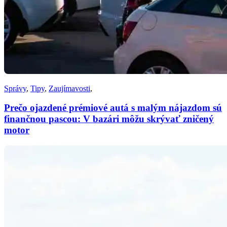
Správy
,
Tipy
,
Zaujímavosti
,
Prečo ojazdené prémiové autá s malým nájazdom sú
finančnou pascou: V bazári môžu skrývať zničený
motor