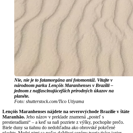
Nie, nie je to fatamorgána ani fotomontáž. Vitajte v
národnom parku Lençóis Maranhenses v Brazílii –
jednom z najfascinujúcejších prírodných úkazov na
planéte.
Foto: shutterstock.com/Tico Utiyama
Lençóis Maranhenses nájdete na severovýchode Brazílie v štáte
Maranhão.
Jeho názov v preklade znamená „posteľ s
prestieradlami“ – a keď sa naň pozriete z výšky, pochopíte prečo.
Biele duny sa tiahnu do nedohľadna ako obrovské pokrčené
plachty. Medzi nimi sa počas daždivej sezóny tvoria tisíce jazier,