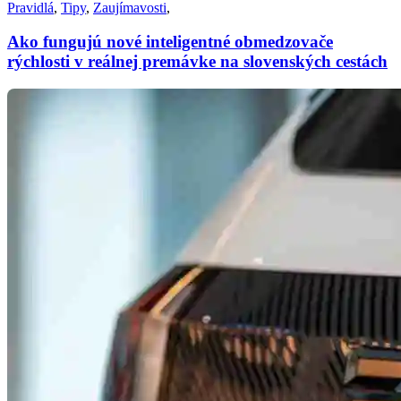
Pravidlá
,
Tipy
,
Zaujímavosti
,
Ako fungujú nové inteligentné obmedzovače
rýchlosti v reálnej premávke na slovenských cestách