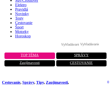
Suv/Crossover
Elektro
Pravidlá
Novinky
Testy
Cestovanie
Šport
Motorky
Horoskop
TOP TÉMA
SPRÁVY
Zaujímavosti
CESTOVANIE
Cestovanie
,
Správy
,
Tipy
,
Zaujímavosti
,
0
Brazílsky zázrak: Tisíce jazier
uprostred bielych dún. Raj, o ktorom
ste netušili