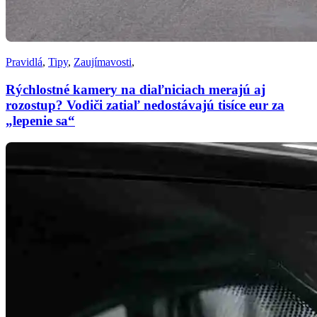
Pravidlá
,
Tipy
,
Zaujímavosti
,
Rýchlostné kamery na diaľniciach merajú aj
rozostup? Vodiči zatiaľ nedostávajú tisíce eur za
„lepenie sa“