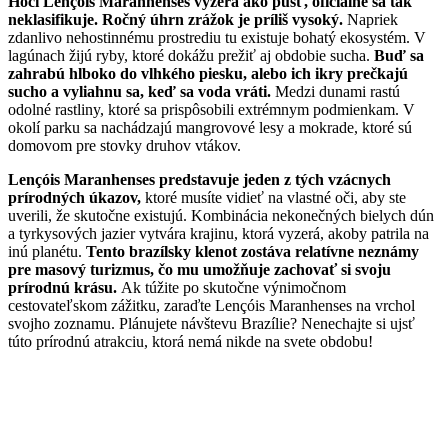
Hoci Lençóis Maranhenses vyzerá ako púšť, oficiálne sa tak
neklasifikuje. Ročný úhrn zrážok je príliš vysoký.
Napriek
zdanlivo nehostinnému prostrediu tu existuje bohatý ekosystém. V
lagúnach žijú ryby, ktoré dokážu prežiť aj obdobie sucha.
Buď sa
zahrabú hlboko do vlhkého piesku, alebo ich ikry prečkajú
sucho a vyliahnu sa, keď sa voda vráti.
Medzi dunami rastú
odolné rastliny, ktoré sa prispôsobili extrémnym podmienkam. V
okolí parku sa nachádzajú mangrovové lesy a mokrade, ktoré sú
domovom pre stovky druhov vtákov.
Lençóis Maranhenses predstavuje jeden z tých vzácnych
prírodných úkazov,
ktoré musíte vidieť na vlastné oči, aby ste
uverili, že skutočne existujú. Kombinácia nekonečných bielych dún
a tyrkysových jazier vytvára krajinu, ktorá vyzerá, akoby patrila na
inú planétu.
Tento brazílsky klenot zostáva relatívne neznámy
pre masový turizmus, čo mu umožňuje zachovať si svoju
prírodnú krásu.
Ak túžite po skutočne výnimočnom
cestovateľskom zážitku, zaraďte Lençóis Maranhenses na vrchol
svojho zoznamu. Plánujete návštevu Brazílie? Nenechajte si ujsť
túto prírodnú atrakciu, ktorá nemá nikde na svete obdobu!