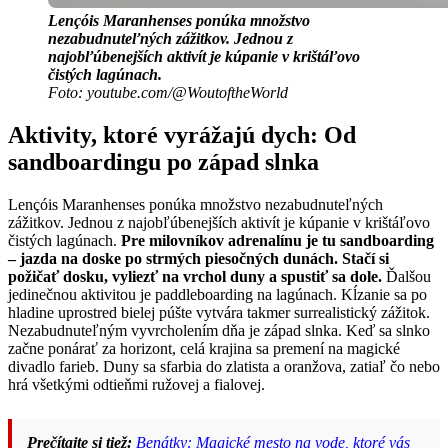
Lençóis Maranhenses ponúka množstvo
nezabudnuteľných zážitkov. Jednou z
najobľúbenejších aktivít je kúpanie v krištáľovo
čistých lagúnach.
Foto: youtube.com/@WoutoftheWorld
Aktivity, ktoré vyrážajú dych: Od
sandboardingu po západ slnka
Lençóis Maranhenses ponúka množstvo nezabudnuteľných
zážitkov. Jednou z najobľúbenejších aktivít je kúpanie v krištáľovo
čistých lagúnach.
Pre milovníkov adrenalínu je tu sandboarding
– jazda na doske po strmých piesočných dunách. Stačí si
požičať dosku, vyliezť na vrchol duny a spustiť sa dole.
Ďalšou
jedinečnou aktivitou je paddleboarding na lagúnach. Kĺzanie sa po
hladine uprostred bielej púšte vytvára takmer surrealistický zážitok.
Nezabudnuteľným vyvrcholením dňa je západ slnka. Keď sa slnko
začne ponárať za horizont, celá krajina sa premení na magické
divadlo farieb. Duny sa sfarbia do zlatista a oranžova, zatiaľ čo nebo
hrá všetkými odtieňmi ružovej a fialovej.
Prečítajte si tiež:
Benátky: Magické mesto na vode, ktoré vás