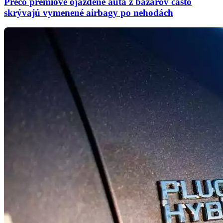
Prečo prémiové ojazdené autá z bazárov často
skrývajú vymenené airbagy po nehodách