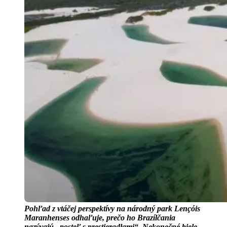
Pohľad z vtáčej perspektívy na národný park Lençóis
Maranhenses odhaľuje, prečo ho Brazílčania
nazývajú „posteľ s prestieradlami“. Nekonečné biele