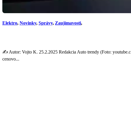
Elektro
,
Novinky
,
Správy
,
Zaujímavosti
,
Nová Tesla Model Y 2025: L
✍️ Autor: Vojto K. 25.2.2025 Redakcia Auto trendy (Foto: youtube.c
cenovo...