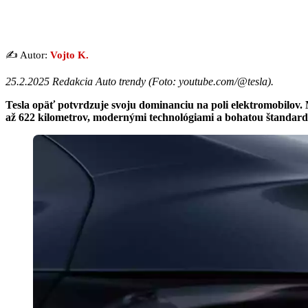
✍️ Autor:
Vojto K.
25.2.2025 Redakcia Auto trendy (
Foto: youtube.com/@tesla
).
Tesla opäť potvrdzuje svoju dominanciu na poli elektromobilov.
až 622 kilometrov, modernými technológiami a bohatou štandard