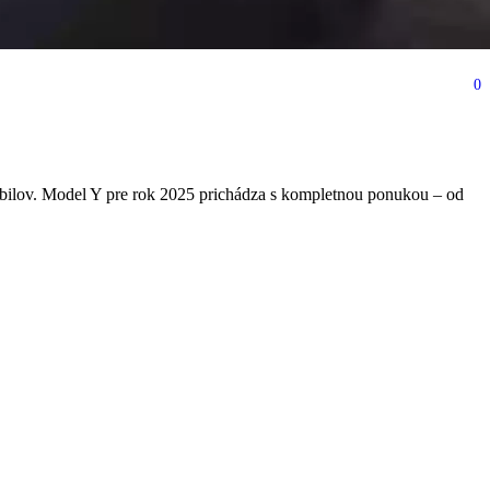
0
 dosah ruky
obilov. Model Y pre rok 2025 prichádza s kompletnou ponukou – od