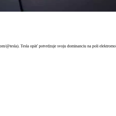
uxus, výkon a technológie na
om/@tesla). Tesla opäť potvrdzuje svoju dominanciu na poli elektrom