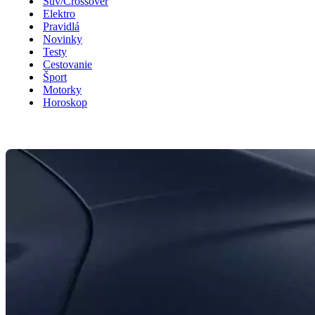
Suv/Crossover
Elektro
Pravidlá
Novinky
Testy
Cestovanie
Šport
Motorky
Horoskop