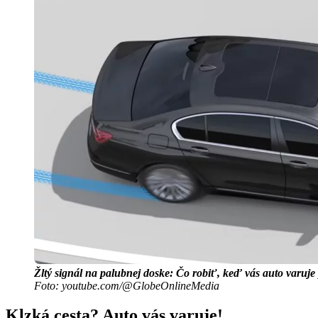
Žltý signál na palubnej doske: Čo robiť, keď vás auto varuje
Foto: youtube.com/@GlobeOnlineMedia
Klzká cesta? Auto vás varuje!