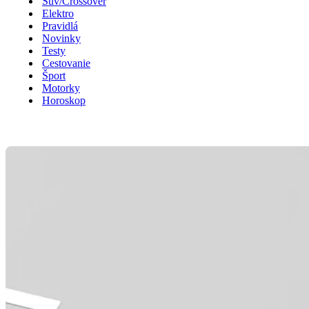
Suv/Crossover
Elektro
Pravidlá
Novinky
Testy
Cestovanie
Šport
Motorky
Horoskop