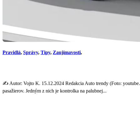
Pravidlá
,
Správy
,
Tipy
,
Zaujímavosti
,
Žltý signál na palubnej dosk
✍️ Autor: Vojto K. 15.12.2024 Redakcia Auto trendy (Foto: youtub
pasažierov. Jedným z nich je kontrolka na palubnej...