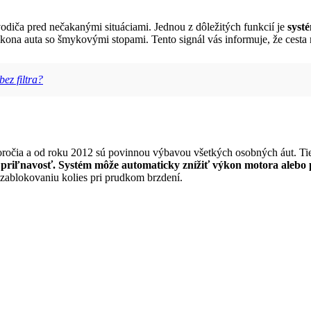
vodiča pred nečakanými situáciami. Jednou z dôležitých funkcií je
systé
 ikona auta so šmykovými stopami. Tento signál vás informuje, že cesta m
ez filtra?
storočia a od roku 2012 sú povinnou výbavou všetkých osobných áut. T
 priľnavosť.
Systém môže automaticky znížiť výkon motora alebo p
zablokovaniu kolies pri prudkom brzdení.