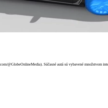
e: Čo robiť, keď vás auto var
e.com/@GlobeOnlineMedia). Súčasné autá sú vybavené množstvom intel