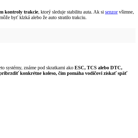
m kontroly trakcie
, ktorý sleduje stabilitu auta. Ak si
senzor
všimne,
ôže byť klzká alebo že auto stratilo trakciu.
ieto systémy, známe pod skratkami ako
ESC, TCS alebo DTC,
ribrzdiť konkrétne koleso, čím pomáha vodičovi získať späť