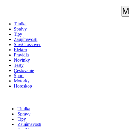
M
Titulka
Správy
Tipy
Zaujímavosti
Suv/Crossover
Elektro
Pravidlá
Novinky
Testy
Cestovanie
Šport
Motorky
Horoskop
Titulka
Správy
Tipy
Zaujímavosti