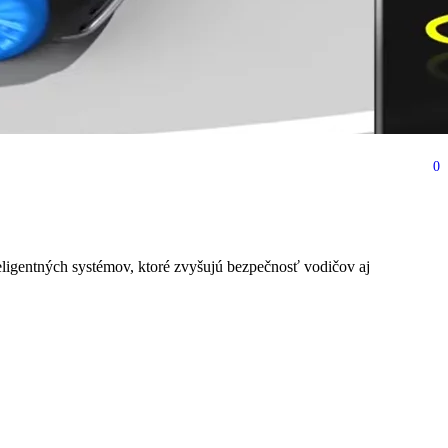
0
uje pred klzkou cestou?
igentných systémov, ktoré zvyšujú bezpečnosť vodičov aj