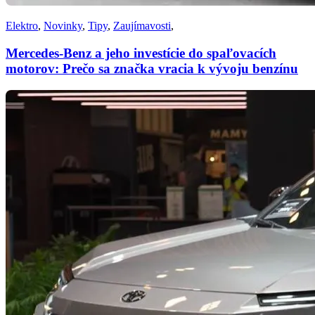
Elektro
,
Novinky
,
Tipy
,
Zaujímavosti
,
Mercedes-Benz a jeho investície do spaľovacích
motorov: Prečo sa značka vracia k vývoju benzínu