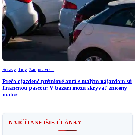
Správy
,
Tipy
,
Zaujímavosti
,
Prečo ojazdené prémiové autá s malým nájazdom sú
finančnou pascou: V bazári môžu skrývať zničený
motor
NAJČÍTANEJŠIE ČLÁNKY