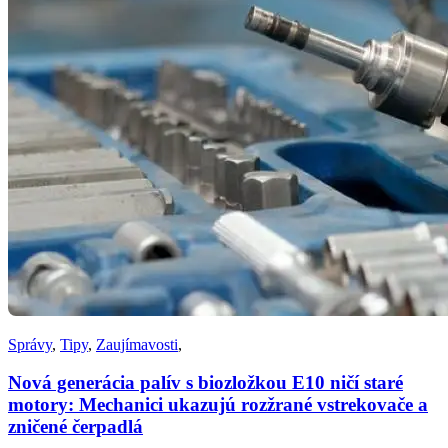
Správy
,
Tipy
,
Zaujímavosti
,
Nová generácia palív s biozložkou E10 ničí staré
motory: Mechanici ukazujú rozžrané vstrekovače a
zničené čerpadlá