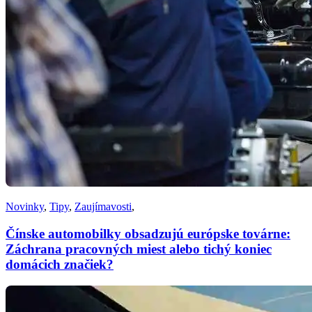
Novinky
,
Tipy
,
Zaujímavosti
,
Čínske automobilky obsadzujú európske továrne:
Záchrana pracovných miest alebo tichý koniec
domácich značiek?