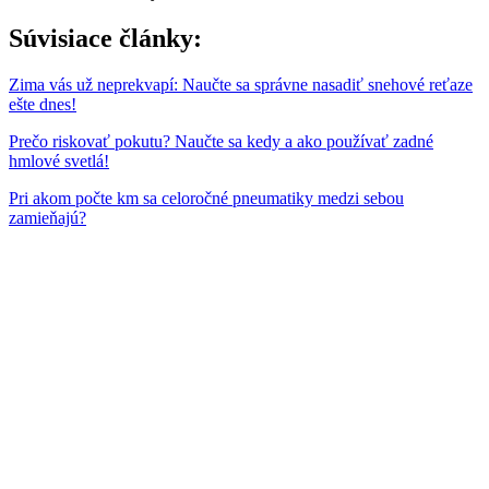
Súvisiace články:
Zima vás už neprekvapí: Naučte sa správne nasadiť snehové reťaze
ešte dnes!
Prečo riskovať pokutu? Naučte sa kedy a ako používať zadné
hmlové svetlá!
Pri akom počte km sa celoročné pneumatiky medzi sebou
zamieňajú?