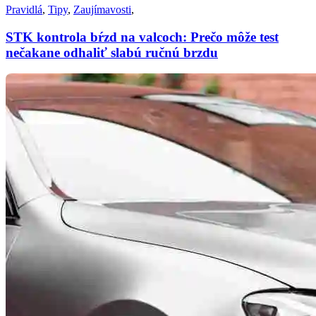
Pravidlá
,
Tipy
,
Zaujímavosti
,
STK kontrola bŕzd na valcoch: Prečo môže test
nečakane odhaliť slabú ručnú brzdu