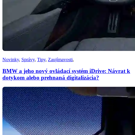
Novinky
,
Správy
,
Tipy
,
Zaujímavosti
,
BMW a jeho nový ovládací systém iDrive: Návrat k
dotykom alebo prehnaná digitalizácia?