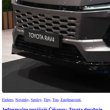
Elektro
,
Novinky
,
Správy
,
Tipy
,
Top
,
Zaujímavosti
,
Jednoznačne porážajú Číňanov: Toyota dosahuje