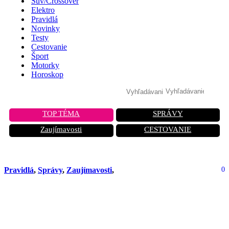
Suv/Crossover
Elektro
Pravidlá
Novinky
Testy
Cestovanie
Šport
Motorky
Horoskop
TOP TÉMA
SPRÁVY
Zaujímavosti
CESTOVANIE
Pravidlá
,
Správy
,
Zaujímavosti
,
0
Prečo 8 z 10 vodičov riskuje vlastný
život na snehu a ako sa tomu môžete
vyhnúť?