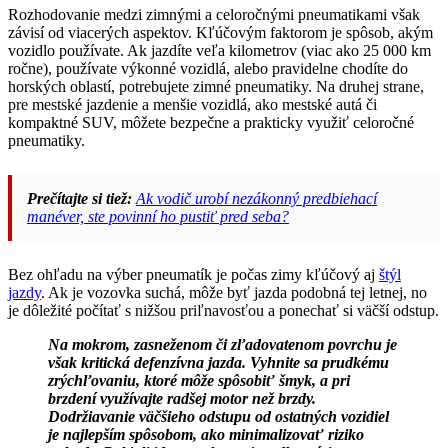
Rozhodovanie medzi zimnými a celoročnými pneumatikami však
závisí od viacerých aspektov. Kľúčovým faktorom je spôsob, akým
vozidlo používate. Ak jazdíte veľa kilometrov (viac ako 25 000 km
ročne), používate výkonné vozidlá, alebo pravidelne chodíte do
horských oblastí, potrebujete zimné pneumatiky. Na druhej strane,
pre mestské jazdenie a menšie vozidlá, ako mestské autá či
kompaktné SUV, môžete bezpečne a prakticky využiť celoročné
pneumatiky.
Prečítajte si tiež:
Ak vodič urobí nezákonný predbiehací
manéver, ste povinní ho pustiť pred seba?
Bez ohľadu na výber pneumatík je počas zimy kľúčový aj
štýl
jazdy
. Ak je vozovka suchá, môže byť jazda podobná tej letnej, no
je dôležité počítať s nižšou priľnavosťou a ponechať si väčší odstup.
Na mokrom, zasneženom či zľadovatenom povrchu je
však kritická defenzívna jazda. Vyhnite sa prudkému
zrýchľovaniu, ktoré môže spôsobiť šmyk, a pri
brzdení využívajte radšej motor než brzdy.
Dodržiavanie väčšieho odstupu od ostatných vozidiel
je najlepším spôsobom, ako minimalizovať riziko