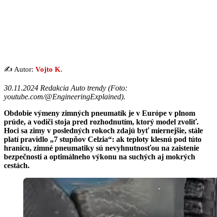
✍️ Autor:
Vojto K.
30.11.2024 Redakcia Auto trendy (
Foto:
youtube.com/@EngineeringExplained
).
Obdobie výmeny zimných pneumatík je v Európe v plnom
prúde, a vodiči stoja pred rozhodnutím, ktorý model zvoliť.
Hoci sa zimy v posledných rokoch zdajú byť miernejšie, stále
platí pravidlo „7 stupňov Celzia“: ak teploty klesnú pod túto
hranicu, zimné pneumatiky sú nevyhnutnosťou na zaistenie
bezpečnosti a optimálneho výkonu na suchých aj mokrých
cestách.