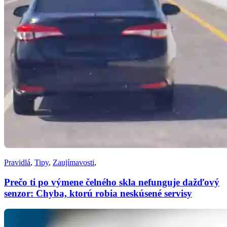
Pravidlá
,
Tipy
,
Zaujímavosti
,
Prečo ti po výmene čelného skla nefunguje dažďový
senzor: Chyba, ktorú robia neskúsené servisy