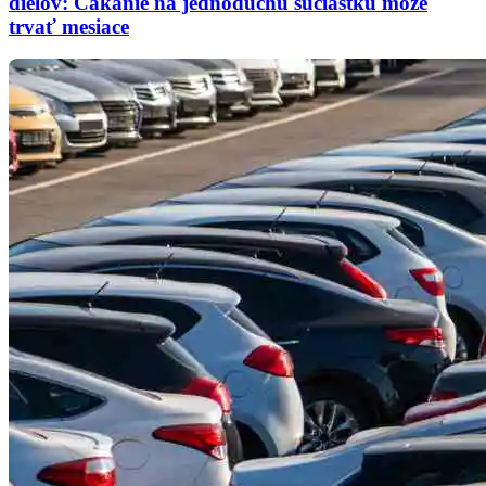
dielov: Čakanie na jednoduchú súčiastku môže
trvať mesiace