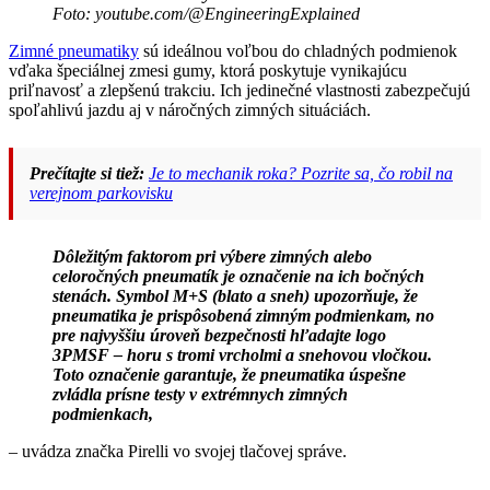
Foto: youtube.com/@EngineeringExplained
Zimné pneumatiky
sú ideálnou voľbou do chladných podmienok
vďaka špeciálnej zmesi gumy, ktorá poskytuje vynikajúcu
priľnavosť a zlepšenú trakciu. Ich jedinečné vlastnosti zabezpečujú
spoľahlivú jazdu aj v náročných zimných situáciách.
Prečítajte si tiež:
Je to mechanik roka? Pozrite sa, čo robil na
verejnom parkovisku
Dôležitým faktorom pri výbere zimných alebo
celoročných pneumatík je označenie na ich bočných
stenách. Symbol M+S (blato a sneh) upozorňuje, že
pneumatika je prispôsobená zimným podmienkam, no
pre najvyššiu úroveň bezpečnosti hľadajte logo
3PMSF – horu s tromi vrcholmi a snehovou vločkou.
Toto označenie garantuje, že pneumatika úspešne
zvládla prísne testy v extrémnych zimných
podmienkach,
– uvádza značka Pirelli vo svojej tlačovej správe.