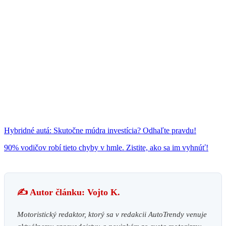
Hybridné autá: Skutočne múdra investícia? Odhaľte pravdu!
90% vodičov robí tieto chyby v hmle. Zistite, ako sa im vyhnúť!
✍️ Autor článku: Vojto K.
Motoristický redaktor, ktorý sa v redakcii AutoTrendy venuje