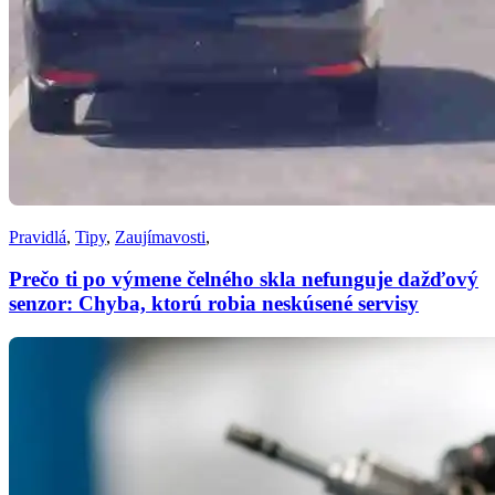
Pravidlá
,
Tipy
,
Zaujímavosti
,
Prečo ti po výmene čelného skla nefunguje dažďový
senzor: Chyba, ktorú robia neskúsené servisy