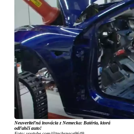
Neuveriteľná inovácia z Nemecka: Batéria, ktorá
odľahčí auto!
Foto: youtube.com/@techspace9649