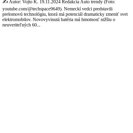
✍️ Autor: Vojto K. 19.11.2024 Redakcia Auto trendy (Foto:
youtube.com/@techspace9649). Nemeckí vedci predstavili
prelomovú technológiu, ktorá má potenciál dramaticky zmeniť svet
elektromobilov. Novovyvinutá batéria má hmotnosť nižšiu o
neuveriteľných 60...