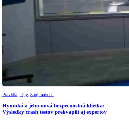
Pravidlá
,
Tipy
,
Zaujímavosti
,
Hyundai a jeho nová bezpečnostná klietka:
Výsledky crash testov prekvapili aj expertov