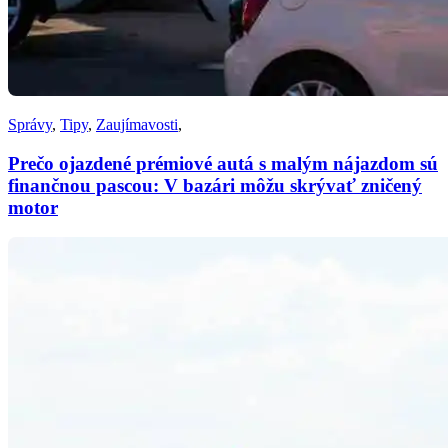
Správy
,
Tipy
,
Zaujímavosti
,
Prečo ojazdené prémiové autá s malým nájazdom sú
finančnou pascou: V bazári môžu skrývať zničený
motor