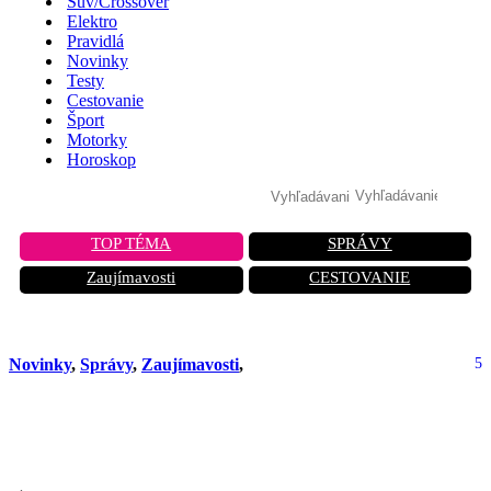
Suv/Crossover
Elektro
Pravidlá
Novinky
Testy
Cestovanie
Šport
Motorky
Horoskop
TOP TÉMA
SPRÁVY
Zaujímavosti
CESTOVANIE
Novinky
,
Správy
,
Zaujímavosti
,
5
Neuveriteľná inovácia z Nemecka:
Batéria, ktorá odľahčí auto!