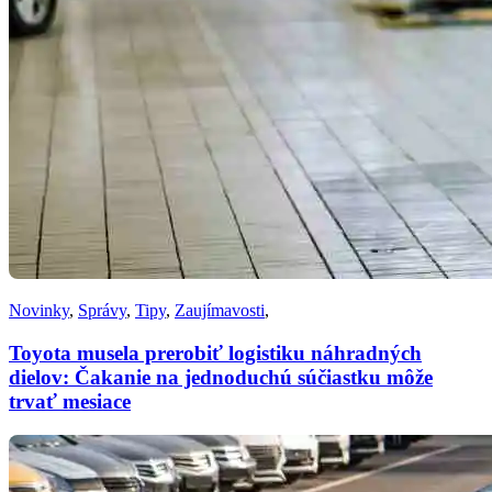
Novinky
,
Správy
,
Tipy
,
Zaujímavosti
,
Toyota musela prerobiť logistiku náhradných
dielov: Čakanie na jednoduchú súčiastku môže
trvať mesiace