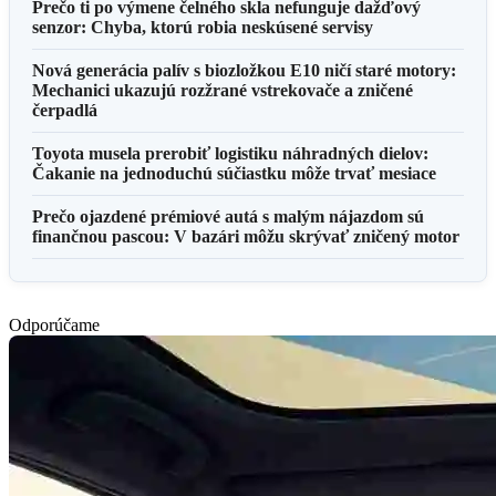
Prečo ti po výmene čelného skla nefunguje dažďový
senzor: Chyba, ktorú robia neskúsené servisy
Nová generácia palív s biozložkou E10 ničí staré motory:
Mechanici ukazujú rozžrané vstrekovače a zničené
čerpadlá
Toyota musela prerobiť logistiku náhradných dielov:
Čakanie na jednoduchú súčiastku môže trvať mesiace
Prečo ojazdené prémiové autá s malým nájazdom sú
finančnou pascou: V bazári môžu skrývať zničený motor
Odporúčame