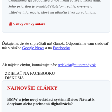
aktuálnemu spravodajstvu a novinkám zo sveta motorizmu.
Jeho prioritou je prinášať čitateľom rýchle, overené a
užitočné informácie, ktoré im uľahčia život za volantom.
📰 Všetky články autora
Ďakujeme, že ste si prečítali náš článok. Odporúčame vám sledovať
nás v službe
Google News
a na
Facebooku
.
Ak nájdete chybu, kontaktujte nás:
redakcia@autotrendy.sk
ZDIELAŤ NA FACEBOOKU
DISKUSIA
NAJNOVŠIE ČLÁNKY
BMW a jeho nový ovládací systém iDrive: Návrat k
dotykom alebo prehnaná digitalizácia?