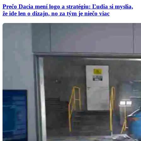
Prečo Dacia mení logo a stratégiu: Ľudia si myslia,
že ide len o dizajn, no za tým je niečo viac