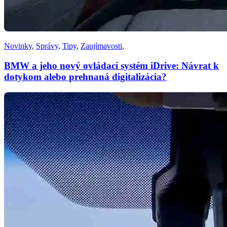
Novinky
,
Správy
,
Tipy
,
Zaujímavosti
,
BMW a jeho nový ovládací systém iDrive: Návrat k
dotykom alebo prehnaná digitalizácia?