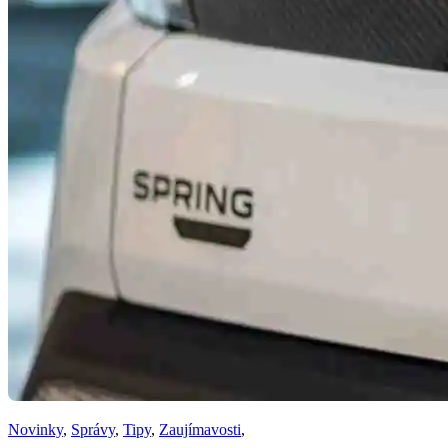
Novinky
,
Správy
,
Tipy
,
Zaujímavosti
,