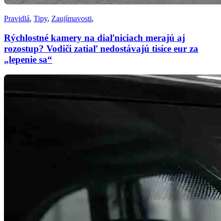
Pravidlá
,
Tipy
,
Zaujímavosti
,
Rýchlostné kamery na diaľniciach merajú aj
rozostup? Vodiči zatiaľ nedostávajú tisíce eur za
„lepenie sa“