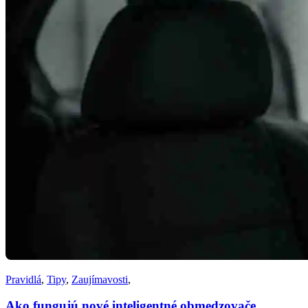
Pravidlá
,
Tipy
,
Zaujímavosti
,
Ako fungujú nové inteligentné obmedzovače