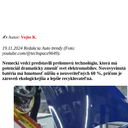
✍️ Autor:
Vojto K.
19.11.2024 Redakcia Auto trendy (Foto:
youtube.com/@techspace9649).
Nemeckí vedci predstavili prelomovú technológiu, ktorá má
potenciál dramaticky zmeniť svet elektromobilov. Novovyvinutá
batéria má hmotnosť nižšiu o neuveriteľných 60 %, pričom je
zároveň ekologickejšia a lepšie recyklovateľná.