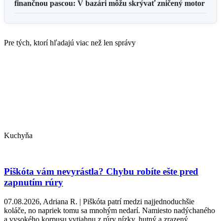
finančnou pascou: V bazári môžu skrývať zničený motor
Pre tých, ktorí hľadajú viac než len správy
Kuchyňa
Piškóta vám nevyrástla? Chybu robíte ešte pred
zapnutím rúry
07.08.2026, Adriana R. | Piškóta patrí medzi najjednoduchšie
koláče, no napriek tomu sa mnohým nedarí. Namiesto nadýchaného
a vysokého korpusu vytiahnu z rúry nízky, hutný a zrazený ...