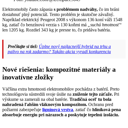
Elektromobily často zápasia
s problémom nadváhy,
čo im bráni
dosiahnuť plný potenciál. Tento problém je skutočne závažný.
Napríklad elektrický Peugeot 2008 s výkonom 136 koní váži 1548
kg, zatiaľ čo benzínová verzia s 130 koňmi má
„suchú hmotnosť“
len 1205 kg. Rozdiel 343 kg je presne to, čo pridáva batéria.
Prečítajte si tiež:
Úplne nový najlacnejší hybrid na trhu a
palivo na rok zadarmo? Takáto akcia vyradí konkurenciu
Nové riešenia: kompozitné materiály a
inovatívne zložky
Väčšina extra hmotnosti elektromobilov pochádza z batérií. Preto
technológovia sústredili svoje úsilie na
zníženie tejto záťaže.
Pri
výskume sa zamerali na obal batérie.
Tradičná oceľ tu bola
nahradená ľahším vláknovým kompozitom.
Ochranu pred
požiarmi zabezpečuje
lignínová vrstva
, zatiaľ čo
hliníková pena
absorbuje energiu pri nárazoch a poskytuje tepelnú izoláciu.