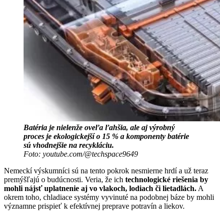
Batéria je nielenže oveľa ľahšia, ale aj výrobný
proces je ekologickejší o 15 % a komponenty batérie
sú vhodnejšie na recykláciu.
Foto: youtube.com/@techspace9649
Nemeckí výskumníci sú na tento pokrok nesmierne hrdí a už teraz
premýšľajú o budúcnosti. Veria, že ich
technologické riešenia by
mohli nájsť uplatnenie aj vo vlakoch, lodiach či lietadlách.
A
okrem toho, chladiace systémy vyvinuté na podobnej báze by mohli
významne prispieť k efektívnej preprave potravín a liekov.