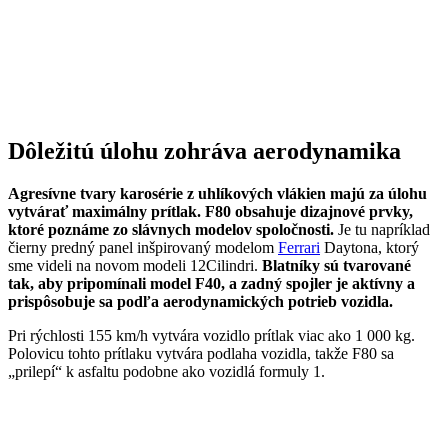
Dôležitú úlohu zohráva aerodynamika
Agresívne tvary karosérie z uhlíkových vlákien majú za úlohu
vytvárať maximálny prítlak. F80 obsahuje dizajnové prvky,
ktoré poznáme zo slávnych modelov spoločnosti.
Je tu napríklad
čierny predný panel inšpirovaný modelom
Ferrari
Daytona, ktorý
sme videli na novom modeli 12Cilindri.
Blatníky sú tvarované
tak, aby pripomínali model F40, a zadný spojler je aktívny a
prispôsobuje sa podľa aerodynamických potrieb vozidla.
Pri rýchlosti 155 km/h vytvára vozidlo prítlak viac ako 1 000 kg.
Polovicu tohto prítlaku vytvára podlaha vozidla, takže F80 sa
„prilepí“ k asfaltu podobne ako vozidlá formuly 1.