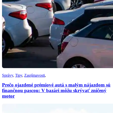
Správy
,
Tipy
,
Zaujímavosti
,
Prečo ojazdené prémiové autá s malým nájazdom sú
finančnou pascou: V bazári môžu skrývať zničený
motor