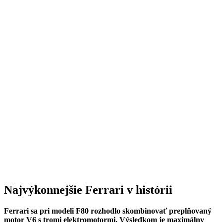
Najvýkonnejšie Ferrari v histórii
Ferrari sa pri modeli F80 rozhodlo skombinovať preplňovaný
motor V6 s tromi elektromotormi. Výsledkom je maximálny