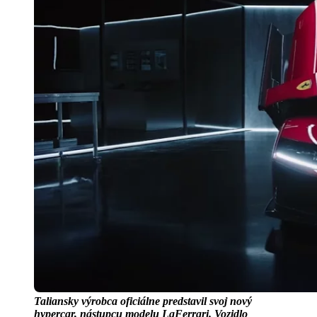
Taliansky výrobca oficiálne predstavil svoj nový
hypercar, nástupcu modelu LaFerrari. Vozidlo