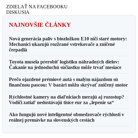
ZDIELAŤ NA FACEBOOKU
DISKUSIA
NAJNOVŠIE ČLÁNKY
Nová generácia palív s biozložkou E10 ničí staré motory:
Mechanici ukazujú rozžrané vstrekovače a zničené
čerpadlá
Toyota musela prerobiť logistiku náhradných dielov:
Čakanie na jednoduchú súčiastku môže trvať mesiace
Prečo ojazdené prémiové autá s malým nájazdom sú
finančnou pascou: V bazári môžu skrývať zničený motor
Rýchlostné kamery na diaľniciach merajú aj rozostup?
Vodiči zatiaľ nedostávajú tisíce eur za „lepenie sa“
Ako fungujú nové inteligentné obmedzovače rýchlosti v
reálnej premávke na slovenských cestách