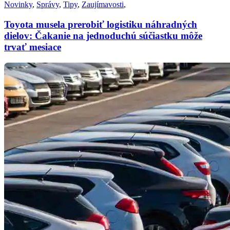
Novinky
,
Správy
,
Tipy
,
Zaujímavosti
,
Toyota musela prerobiť logistiku náhradných
dielov: Čakanie na jednoduchú súčiastku môže
trvať mesiace