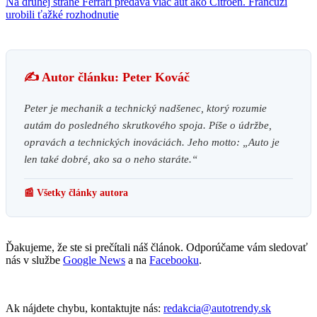
Na druhej strane Ferrari predáva viac áut ako Citroen. Francúzi
urobili ťažké rozhodnutie
✍️ Autor článku: Peter Kováč
Peter je mechanik a technický nadšenec, ktorý rozumie
autám do posledného skrutkového spoja. Píše o údržbe,
opravách a technických inováciách. Jeho motto: „Auto je
len také dobré, ako sa o neho staráte.“
📰 Všetky články autora
Ďakujeme, že ste si prečítali náš článok. Odporúčame vám sledovať
nás v službe
Google News
a na
Facebooku
.
Ak nájdete chybu, kontaktujte nás:
redakcia@autotrendy.sk