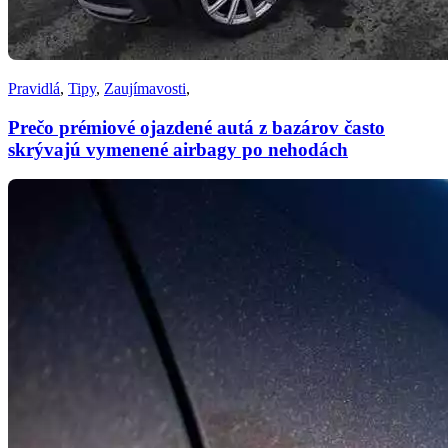
Pravidlá
,
Tipy
,
Zaujímavosti
,
Prečo prémiové ojazdené autá z bazárov často
skrývajú vymenené airbagy po nehodách