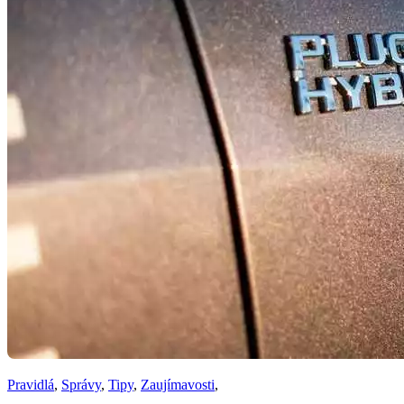
Pravidlá
,
Správy
,
Tipy
,
Zaujímavosti
,