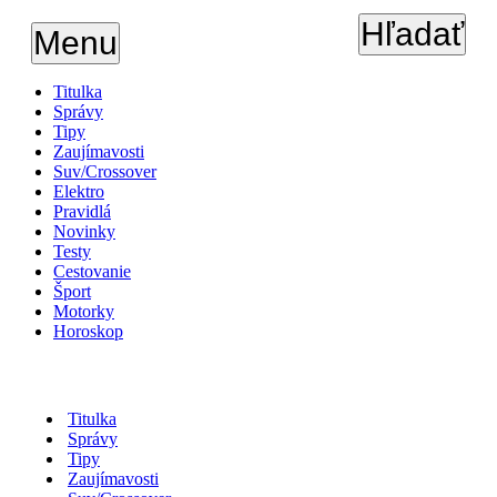
Hľadať
Menu
Titulka
Správy
Tipy
Zaujímavosti
Suv/Crossover
Elektro
Pravidlá
Novinky
Testy
Cestovanie
Šport
Motorky
Horoskop
Titulka
Správy
Tipy
Zaujímavosti