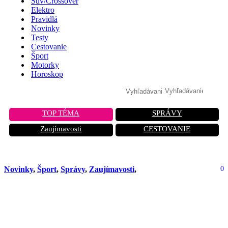
Suv/Crossover
Elektro
Pravidlá
Novinky
Testy
Cestovanie
Šport
Motorky
Horoskop
TOP TÉMA
SPRÁVY
Zaujímavosti
CESTOVANIE
Novinky
,
Šport
,
Správy
,
Zaujímavosti
,
0
Oficiálna premiéra nového Ferrari
F80. Taliansky hypercar využíva
hybridný motor V6 s výkonom 1 200