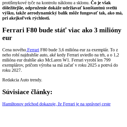
protišmykové tyče na kontrolu náklonu a sklonu.
Čo je však
dôležitejšie, odpruženie dokáže udržiavať konštantnú svetlú
výšku, takže aerodynamický balík môže fungovať tak, ako má,
pri akejkoľvek rýchlosti.
Ferrari F80 bude stáť viac ako 3 milióny
eur
Cena nového
Ferrari
F80 bude 3,6 milióna eur za exemplár. To z
neho robí najdrahšie auto, aké kedy Ferrari uviedlo na trh, a o 1,2
milióna eur drahšie ako McLaren W1. Ferrari vyrobí len 799
exemplárov, pričom výroba sa má začať v roku 2025 a potrvá do
roku 2027.
Redakcia Auto trendy.
Súvisiace články:
Hamiltonov príchod dokazuje, že Ferrari je na správnej ceste