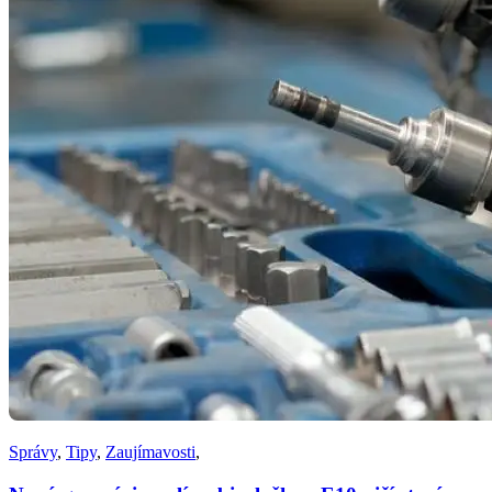
Správy
,
Tipy
,
Zaujímavosti
,