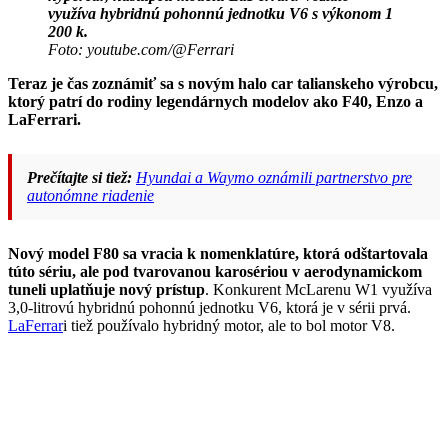
využíva hybridnú pohonnú jednotku V6 s výkonom 1
200 k.
Foto: youtube.com/@Ferrari
Teraz je čas zoznámiť sa s novým halo car talianskeho výrobcu,
ktorý patrí do rodiny legendárnych modelov ako F40, Enzo a
LaFerrari.
Prečítajte si tiež:
Hyundai a Waymo oznámili partnerstvo pre
autonómne riadenie
Nový model F80 sa vracia k nomenklatúre, ktorá odštartovala
túto sériu, ale pod tvarovanou karosériou v aerodynamickom
tuneli uplatňuje nový prístup
. Konkurent McLarenu W1 využíva
3,0-litrovú hybridnú pohonnú jednotku V6, ktorá je v sérii prvá.
LaFerrar
i tiež používalo hybridný motor, ale to bol motor V8.