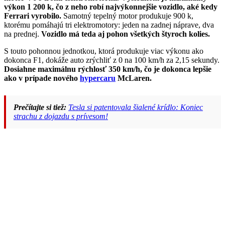
výkon 1 200 k, čo z neho robí najvýkonnejšie vozidlo, aké kedy
Ferrari vyrobilo.
Samotný tepelný motor produkuje 900 k,
ktorému pomáhajú tri elektromotory: jeden na zadnej náprave, dva
na prednej.
Vozidlo má teda aj pohon všetkých štyroch kolies.
S touto pohonnou jednotkou, ktorá produkuje viac výkonu ako
dokonca F1, dokáže auto zrýchliť z 0 na 100 km/h za 2,15 sekundy.
Dosiahne maximálnu rýchlosť 350 km/h, čo je dokonca lepšie
ako v prípade nového
hypercaru
McLaren.
Prečítajte si tiež:
Tesla si patentovala šialené krídlo: Koniec
strachu z dojazdu s prívesom!