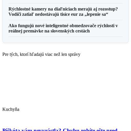
Rýchlostné kamery na diaľniciach merajú aj rozostup?
Vodiči zatiaľ nedostávajú tisíce eur za „lepenie sa“
Ako fungujú nové inteligentné obmedzovače rýchlosti v
reálnej premávke na slovenských cestách
Pre tých, ktorí hľadajú viac než len správy
Kuchyňa
Piškóta vám nevyrástla? Chybu robíte ešte pred