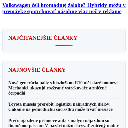
Volkswagen čelí hromadnej žalobe? Hybridy môžu v
premávke spotrebovať násobne viac než v reklame
NAJČÍTANEJŠIE ČLÁNKY
NAJNOVŠIE ČLÁNKY
Nová generácia palív s biozložkou E10 ničí staré motory:
Mechanici ukazujú rozžrané vstrekovače a zničené
čerpadlá
Toyota musela prerobiť logistiku náhradných dielov:
Čakanie na jednoduchú súčiastku môže trvať mesiace
Prečo ojazdené prémiové autá s malým nájazdom sú
finančnou pascou: V bazári môžu skrývať zničený motor