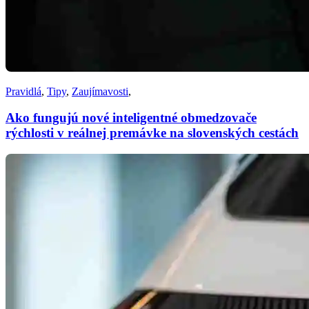
Pravidlá
,
Tipy
,
Zaujímavosti
,
Ako fungujú nové inteligentné obmedzovače
rýchlosti v reálnej premávke na slovenských cestách