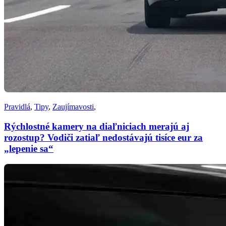
Pravidlá
,
Tipy
,
Zaujímavosti
,
Rýchlostné kamery na diaľniciach merajú aj
rozostup? Vodiči zatiaľ nedostávajú tisíce eur za
„lepenie sa“