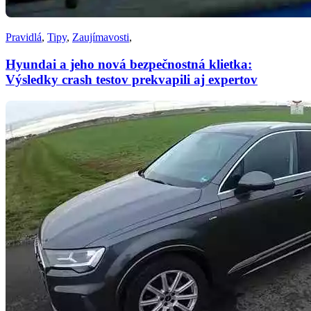
Pravidlá
,
Tipy
,
Zaujímavosti
,
Hyundai a jeho nová bezpečnostná klietka:
Výsledky crash testov prekvapili aj expertov