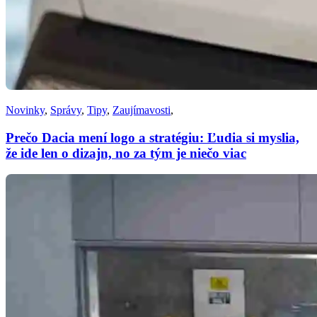
Novinky
,
Správy
,
Tipy
,
Zaujímavosti
,
Prečo Dacia mení logo a stratégiu: Ľudia si myslia,
že ide len o dizajn, no za tým je niečo viac