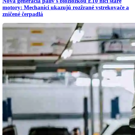
Nová generácia palív s biozložkou E10 ničí staré
motory: Mechanici ukazujú rozžrané vstrekovače a
zničené čerpadlá