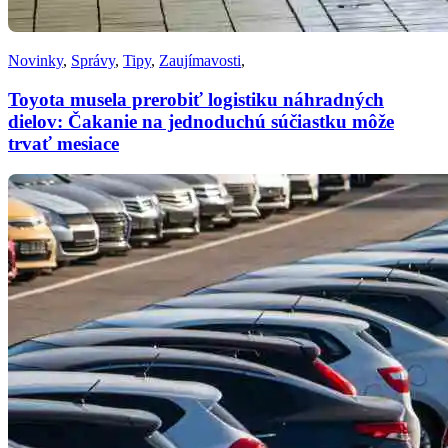
Novinky
,
Správy
,
Tipy
,
Zaujímavosti
,
Toyota musela prerobiť logistiku náhradných
dielov: Čakanie na jednoduchú súčiastku môže
trvať mesiace