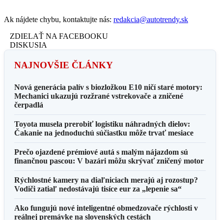
Ak nájdete chybu, kontaktujte nás:
redakcia@autotrendy.sk
ZDIELAŤ NA FACEBOOKU
DISKUSIA
NAJNOVŠIE ČLÁNKY
Nová generácia palív s biozložkou E10 ničí staré motory:
Mechanici ukazujú rozžrané vstrekovače a zničené
čerpadlá
Toyota musela prerobiť logistiku náhradných dielov:
Čakanie na jednoduchú súčiastku môže trvať mesiace
Prečo ojazdené prémiové autá s malým nájazdom sú
finančnou pascou: V bazári môžu skrývať zničený motor
Rýchlostné kamery na diaľniciach merajú aj rozostup?
Vodiči zatiaľ nedostávajú tisíce eur za „lepenie sa“
Ako fungujú nové inteligentné obmedzovače rýchlosti v
reálnej premávke na slovenských cestách