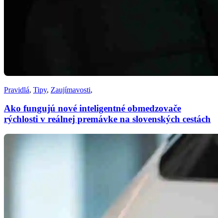
Pravidlá
,
Tipy
,
Zaujímavosti
,
Ako fungujú nové inteligentné obmedzovače
rýchlosti v reálnej premávke na slovenských cestách