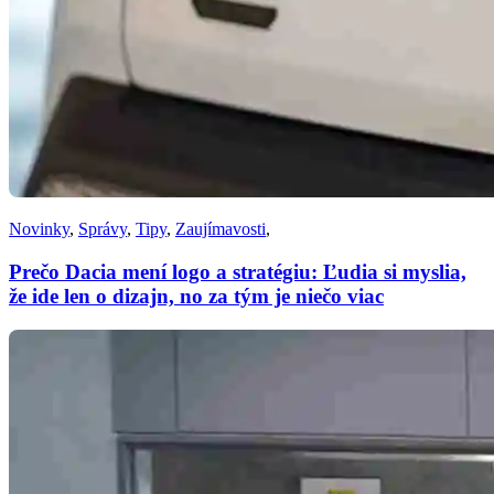
Novinky
,
Správy
,
Tipy
,
Zaujímavosti
,
Prečo Dacia mení logo a stratégiu: Ľudia si myslia,
že ide len o dizajn, no za tým je niečo viac