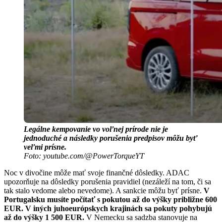
Legálne kempovanie vo voľnej prírode nie je
jednoduché a následky porušenia predpisov môžu byť
veľmi prísne.
Foto: youtube.com/@PowerTorqueYT
Noc v divočine môže mať svoje finančné dôsledky. ADAC
upozorňuje na dôsledky porušenia pravidiel (nezáleží na tom, či sa
tak stalo vedome alebo nevedome). A sankcie môžu byť prísne.
V
Portugalsku musíte počítať s pokutou až do výšky približne 600
EUR.
V iných juhoeurópskych krajinách sa pokuty pohybujú
až do výšky 1 500 EUR.
V Nemecku sa sadzba stanovuje na