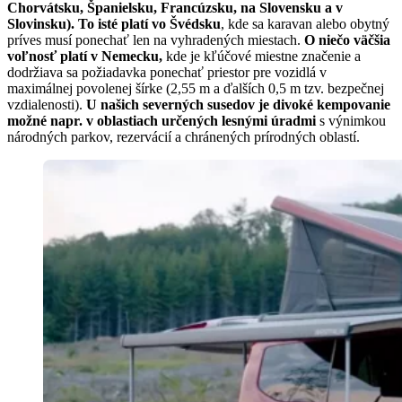
Chorvátsku, Španielsku, Francúzsku, na Slovensku a v
Slovinsku).
To isté platí vo Švédsku
, kde sa karavan alebo obytný
príves musí ponechať len na vyhradených miestach.
O niečo väčšia
voľnosť platí v Nemecku,
kde je kľúčové miestne značenie a
dodržiava sa požiadavka ponechať priestor pre vozidlá v
maximálnej povolenej šírke (2,55 m a ďalších 0,5 m tzv. bezpečnej
vzdialenosti).
U našich severných susedov je divoké kempovanie
možné napr. v oblastiach určených lesnými úradmi
s výnimkou
národných parkov, rezervácií a chránených prírodných oblastí.