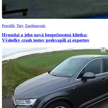
Pravidlá
,
Tipy
,
Zaujímavosti
,
Hyundai a jeho nová bezpečnostná klietka:
Výsledky crash testov prekvapili aj expertov