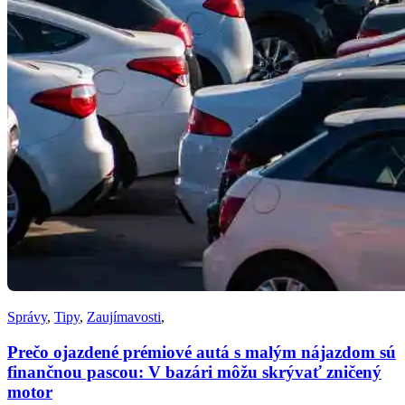
Správy
,
Tipy
,
Zaujímavosti
,
Prečo ojazdené prémiové autá s malým nájazdom sú
finančnou pascou: V bazári môžu skrývať zničený
motor