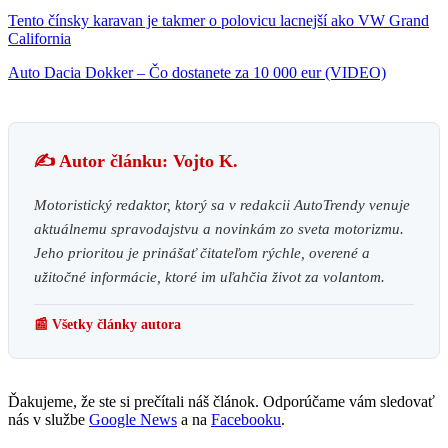
Tento čínsky karavan je takmer o polovicu lacnejší ako VW Grand
California
Auto Dacia Dokker – Čo dostanete za 10 000 eur (VIDEO)
✍️ Autor článku: Vojto K.
Motoristický redaktor, ktorý sa v redakcii AutoTrendy venuje
aktuálnemu spravodajstvu a novinkám zo sveta motorizmu.
Jeho prioritou je prinášať čitateľom rýchle, overené a
užitočné informácie, ktoré im uľahčia život za volantom.
📰 Všetky články autora
Ďakujeme, že ste si prečítali náš článok. Odporúčame vám sledovať
nás v službe
Google News
a na
Facebooku
.