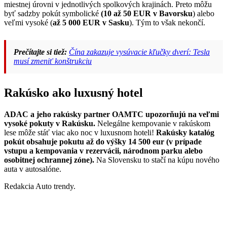
miestnej úrovni v jednotlivých spolkových krajinách. Preto môžu
byť sadzby pokút symbolické
(10 až 50 EUR v Bavorsku
) alebo
veľmi vysoké (
až 5 000 EUR v Sasku
). Tým to však nekončí.
Prečítajte si tiež:
Čína zakazuje vysúvacie kľučky dverí: Tesla
musí zmeniť konštrukciu
Rakúsko ako luxusný hotel
ADAC a jeho rakúsky partner OAMTC upozorňujú na veľmi
vysoké pokuty v Rakúsku.
Nelegálne kempovanie v rakúskom
lese môže stáť viac ako noc v luxusnom hoteli!
Rakúsky katalóg
pokút obsahuje pokutu až do výšky 14 500 eur (v prípade
vstupu a kempovania v rezervácii, národnom parku alebo
osobitnej ochrannej zóne).
Na Slovensku to stačí na kúpu nového
auta v autosalóne.
Redakcia Auto trendy.