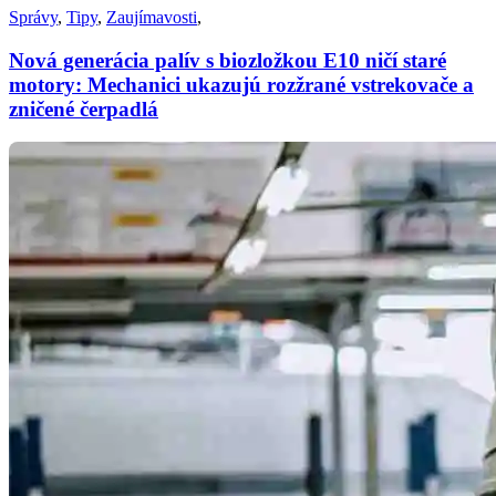
Správy
,
Tipy
,
Zaujímavosti
,
Nová generácia palív s biozložkou E10 ničí staré
motory: Mechanici ukazujú rozžrané vstrekovače a
zničené čerpadlá