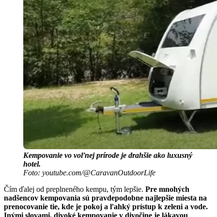
Kempovanie vo voľnej prírode je drahšie ako luxusný
hotel.
Foto: youtube.com/@CaravanOutdoorLife
Čím ďalej od preplneného kempu, tým lepšie.
Pre mnohých
nadšencov kempovania sú pravdepodobne najlepšie miesta na
prenocovanie tie, kde je pokoj a ľahký prístup k zeleni a vode.
Inými slovami, divoké kempovanie v divočine je lákavou