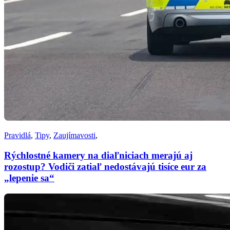
Pravidlá
,
Tipy
,
Zaujímavosti
,
Rýchlostné kamery na diaľniciach merajú aj
rozostup? Vodiči zatiaľ nedostávajú tisíce eur za
„lepenie sa“