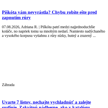
Piškóta vám nevyrástla? Chybu robíte ešte pred
zapnutím rúry
07.08.2026, Adriana R. | Piškóta patrí medzi najjednoduchšie
koláče, no napriek tomu sa mnohým nedarí. Namiesto nadýchaného
a vysokého korpusu vytiahnu z rúry nízky, hutný a zrazený ...
Záhrada
Uvarte 7 listov, nechajte vychladnúť a zalejte
surfínie. Zakvitnú nádherne, ako v katalógu