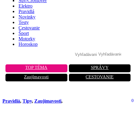
Suv/Crossover
Elektro
Pravidlá
Novinky
Testy
Cestovanie
Šport
Motorky
Horoskop
TOP TÉMA
SPRÁVY
Zaujímavosti
CESTOVANIE
Pravidlá
,
Tipy
,
Zaujímavosti
,
0
Dávajte pozor, kde parkujete svoj
karavan. Kempovanie vo voľnej
prírode je drahšie ako luxusný hotel