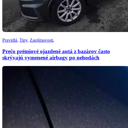
Pravidlá
,
Tipy
,
Zaujímavosti
,
Prečo prémiové ojazdené autá z bazárov často
skrývajú vymenené airbagy po nehodách