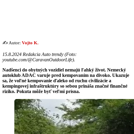
✍️ Autor:
Vojto K.
15.8.2024 Redakcia Auto trendy (
Foto:
youtube.com/@CaravanOutdoorLife
).
Nadšenci do obytných vozidiel nemajú ľahký život. Nemecký
autoklub ADAC varuje pred kempovaním na divoko. Ukazuje
sa, že voľné kempovanie ďaleko od ruchu civilizácie a
kempingovej infraštruktúry so sebou prináša značné finančné
riziko. Pokuta môže byť veľmi prísna.