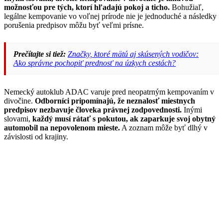
možnosťou pre tých, ktorí hľadajú pokoj a ticho.
Bohužiaľ,
legálne kempovanie vo voľnej prírode nie je jednoduché a následky
porušenia predpisov môžu byť veľmi prísne.
Prečítajte si tiež:
Značky, ktoré mätú aj skúsených vodičov:
Ako správne pochopiť prednosť na úzkych cestách?
Nemecký autoklub ADAC varuje pred neopatrným kempovaním v
divočine.
Odborníci pripomínajú, že neznalosť miestnych
predpisov nezbavuje človeka právnej zodpovednosti.
Inými
slovami,
každý musí rátať s pokutou, ak zaparkuje svoj obytný
automobil na nepovolenom mieste.
A zoznam môže byť dlhý v
závislosti od krajiny.