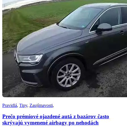
Pravidlá
,
Tipy
,
Zaujímavosti
,
Prečo prémiové ojazdené autá z bazárov často
skrývajú vymenené airbagy po nehodách