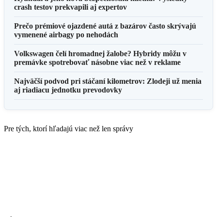
crash testov prekvapili aj expertov
Prečo prémiové ojazdené autá z bazárov často skrývajú
vymenené airbagy po nehodách
Volkswagen čelí hromadnej žalobe? Hybridy môžu v
premávke spotrebovať násobne viac než v reklame
Najväčší podvod pri stáčaní kilometrov: Zlodeji už menia
aj riadiacu jednotku prevodovky
Pre tých, ktorí hľadajú viac než len správy