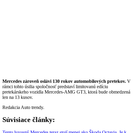
Mercedes zároveň oslávi 130 rokov automobilových pretekov.
V
rámci tohto úsilia spoločnosť predstaví limitovanú edíciu
pretekárskeho vozidla Mercedes-AMG GT3, ktorá bude obmedzená
len na 13 kusov.
Redakcia Auto trendy.
Súvisiace články:
Tento luxusný Mercedes teraz stojí menej ako Škoda Octavia. Je k