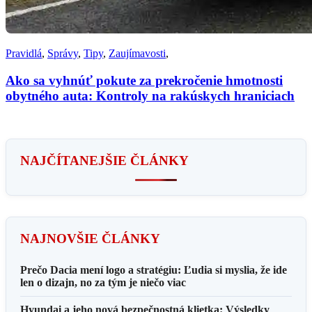
Pravidlá
,
Správy
,
Tipy
,
Zaujímavosti
,
Ako sa vyhnúť pokute za prekročenie hmotnosti
obytného auta: Kontroly na rakúskych hraniciach
NAJČÍTANEJŠIE ČLÁNKY
NAJNOVŠIE ČLÁNKY
Prečo Dacia mení logo a stratégiu: Ľudia si myslia, že ide
len o dizajn, no za tým je niečo viac
Hyundai a jeho nová bezpečnostná klietka: Výsledky