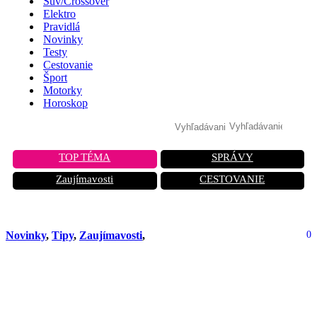
Suv/Crossover
Elektro
Pravidlá
Novinky
Testy
Cestovanie
Šport
Motorky
Horoskop
TOP TÉMA
SPRÁVY
Zaujímavosti
CESTOVANIE
Novinky
,
Tipy
,
Zaujímavosti
,
0
Budúci Mercedes-Maybach SL bude
mať oficiálnu premiéru na Pebble
Beach