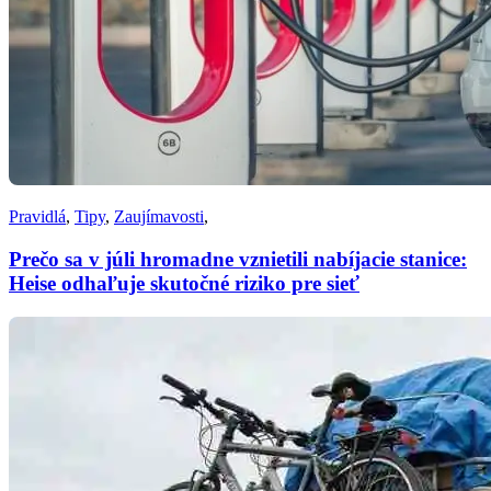
Pravidlá
,
Tipy
,
Zaujímavosti
,
Prečo sa v júli hromadne vznietili nabíjacie stanice:
Heise odhaľuje skutočné riziko pre sieť