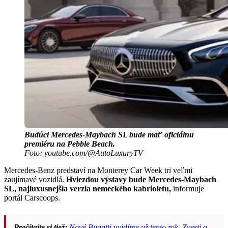
Budúci Mercedes-Maybach SL bude mať oficiálnu
premiéru na Pebble Beach.
Foto: youtube.com/@AutoLuxuryTV
Mercedes-Benz predstaví na Monterey Car Week tri veľmi
zaujímavé vozidlá.
Hviezdou výstavy bude Mercedes-Maybach
SL, najluxusnejšia verzia nemeckého kabrioletu,
informuje
portál Carscoops.
Prečítajte si tiež:
Nové Bugatti uvidíme už tento rok. Zvesti o