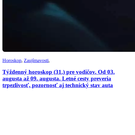
Horoskop
,
Zaujímavosti
,
Týždenný horoskop (31.) pre vodičov. Od 03.
augusta až 09. augusta. Letné cesty preveria
trpezlivosť, pozornosť aj technický stav auta