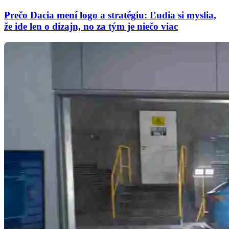
Prečo Dacia mení logo a stratégiu: Ľudia si myslia,
že ide len o dizajn, no za tým je niečo viac