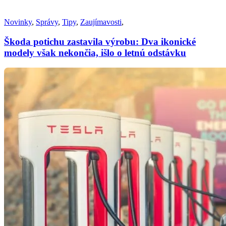
Novinky
,
Správy
,
Tipy
,
Zaujímavosti
,
Škoda potichu zastavila výrobu: Dva ikonické
modely však nekončia, išlo o letnú odstávku