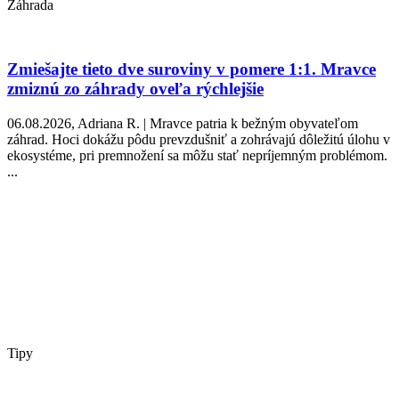
Záhrada
Zmiešajte tieto dve suroviny v pomere 1:1. Mravce
zmiznú zo záhrady oveľa rýchlejšie
06.08.2026, Adriana R. | Mravce patria k bežným obyvateľom
záhrad. Hoci dokážu pôdu prevzdušniť a zohrávajú dôležitú úlohu v
ekosystéme, pri premnožení sa môžu stať nepríjemným problémom.
...
Tipy