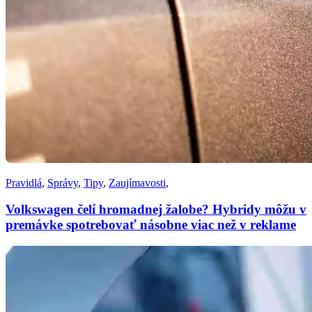
Pravidlá
,
Správy
,
Tipy
,
Zaujímavosti
,
Volkswagen čelí hromadnej žalobe? Hybridy môžu v
premávke spotrebovať násobne viac než v reklame