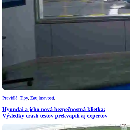
Pravidlá
,
Tipy
,
Zaujímavosti
,
Hyundai a jeho nová bezpečnostná klietka:
Výsledky crash testov prekvapili aj expertov