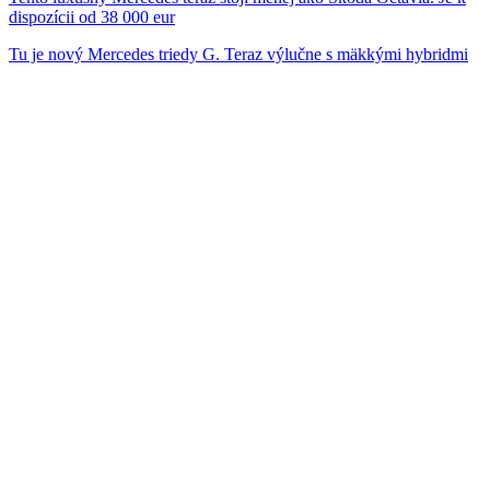
dispozícii od 38 000 eur
Tu je nový Mercedes triedy G. Teraz výlučne s mäkkými hybridmi