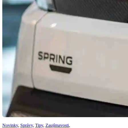
Novinky
,
Správy
,
Tipy
,
Zaujímavosti
,