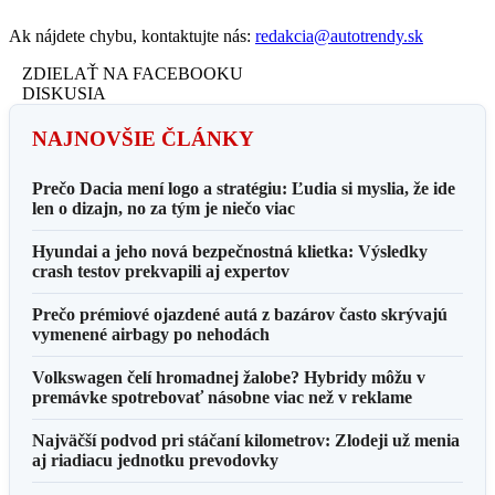
Ak nájdete chybu, kontaktujte nás:
redakcia@autotrendy.sk
ZDIELAŤ NA FACEBOOKU
DISKUSIA
NAJNOVŠIE ČLÁNKY
Prečo Dacia mení logo a stratégiu: Ľudia si myslia, že ide
len o dizajn, no za tým je niečo viac
Hyundai a jeho nová bezpečnostná klietka: Výsledky
crash testov prekvapili aj expertov
Prečo prémiové ojazdené autá z bazárov často skrývajú
vymenené airbagy po nehodách
Volkswagen čelí hromadnej žalobe? Hybridy môžu v
premávke spotrebovať násobne viac než v reklame
Najväčší podvod pri stáčaní kilometrov: Zlodeji už menia
aj riadiacu jednotku prevodovky