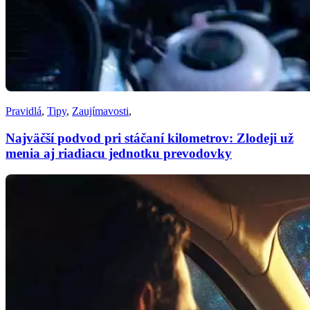
Pravidlá
,
Tipy
,
Zaujímavosti
,
Najväčší podvod pri stáčaní kilometrov: Zlodeji už
menia aj riadiacu jednotku prevodovky