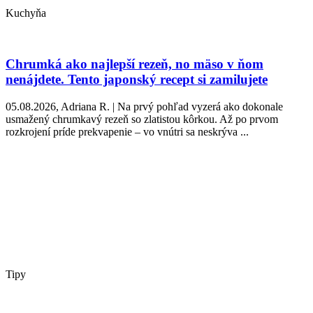
Kuchyňa
Chrumká ako najlepší rezeň, no mäso v ňom
nenájdete. Tento japonský recept si zamilujete
05.08.2026, Adriana R. | Na prvý pohľad vyzerá ako dokonale
usmažený chrumkavý rezeň so zlatistou kôrkou. Až po prvom
rozkrojení príde prekvapenie – vo vnútri sa neskrýva ...
Tipy