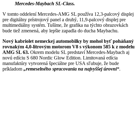
Mercedes-Maybach SL-Class.
V tomto oddelení Mercedes-AMG SL používa 12,3-palcový displej
pre digitálny prístrojový panel a druhý, 11,9-palcový displej pre
multimediálny systém. Tušíme, že grafika na týchto obrazovkách
bude tiež zmenená, aby lepšie zapadla do ducha Maybachu.
Nový kabriolet nemeckej automobilky by mohol byť poháňaný
rovnakým 4,0-litrovým motorom V8 s výkonom 585 k z modelu
AMG SL 63.
Okrem modelu SL predstaví Mercedes-Maybach aj
novú edíciu S 680 Nordic Glow Edition. Limitovaná edícia
manufaktúry vytvorená špeciálne pre USA sľubuje, že bude
príkladom
„remeselného spracovania na najvyššej úrovni“
.