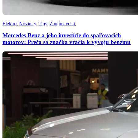
Elektro
,
Novinky
,
Tipy
,
Zaujímavosti
,
Mercedes-Benz a jeho investície do spaľovacích
motorov: Prečo sa značka vracia k vývoju benzínu