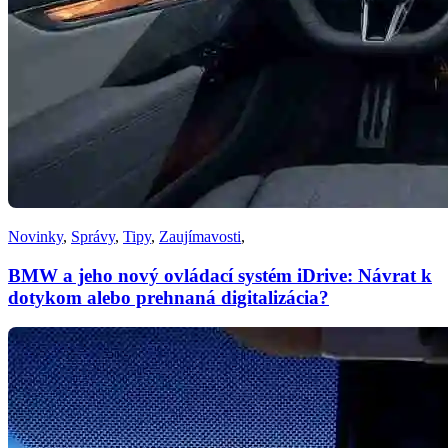
Novinky
,
Správy
,
Tipy
,
Zaujímavosti
,
BMW a jeho nový ovládací systém iDrive: Návrat k
dotykom alebo prehnaná digitalizácia?