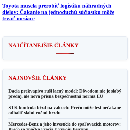
Toyota musela prerobiť logistiku náhradných
dielov: Čakanie na jednoduchú súčiastku môže
trvať mesiace
NAJČÍTANEJŠIE ČLÁNKY
NAJNOVŠIE ČLÁNKY
Dacia prekvapivo ruší lacný model: Dôvodom nie je slabý
predaj, ale nová prísna bezpečnostná norma EÚ
STK kontrola bŕzd na valcoch: Prečo môže test nečakane
odhaliť slabú ručnú brzdu
Mercedes-Benz a jeho investície do spaľovacích motorov:
Prečo sa značka vracia k vývoju benzínu