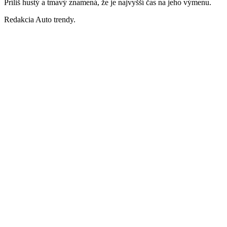
Príliš hustý a tmavý znamená, že je najvyšší čas na jeho výmenu.
Redakcia Auto trendy.