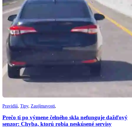
Pravidlá
,
Tipy
,
Zaujímavosti
,
Prečo ti po výmene čelného skla nefunguje dažďový
senzor: Chyba, ktorú robia neskúsené servisy