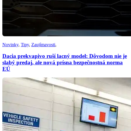
Novinky
,
Tipy
,
Zaujímavosti
,
Dacia prekvapivo ruší lacný model: Dôvodom nie je
slabý predaj, ale nová prísna bezpečnostná norma
EÚ