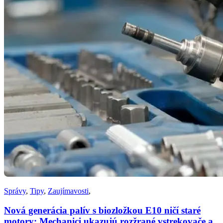
Správy
,
Tipy
,
Zaujímavosti
,
Nová generácia palív s biozložkou E10 ničí staré
motory: Mechanici ukazujú rozžrané vstrekovače a