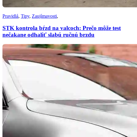
Pravidlá
,
Tipy
,
Zaujímavosti
,
STK kontrola bŕzd na valcoch: Prečo môže test
nečakane odhaliť slabú ručnú brzdu