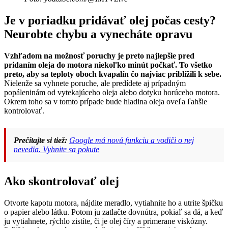
Je v poriadku pridávať olej počas cesty?
Neurobte chybu a vynecháte opravu
Vzhľadom na možnosť poruchy je preto najlepšie pred
pridaním oleja do motora niekoľko minút počkať. To všetko
preto, aby sa teploty oboch kvapalín čo najviac priblížili k sebe.
Nielenže sa vyhnete poruche, ale predídete aj prípadným
popáleninám od vytekajúceho oleja alebo dotyku horúceho motora.
Okrem toho sa v tomto prípade bude hladina oleja oveľa ľahšie
kontrolovať.
Prečítajte si tiež:
Google má novú funkciu a vodiči o nej
nevedia. Vyhnite sa pokute
Ako skontrolovať olej
Otvorte kapotu motora, nájdite meradlo, vytiahnite ho a utrite špičku
o papier alebo látku. Potom ju zatlačte dovnútra, pokiaľ sa dá, a keď
ju vytiahnete, rýchlo zistíte, či je olej číry a primerane viskózny.