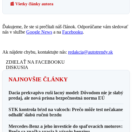
📰 Všetky články autora
Ďakujeme, že ste si prečítali náš článok. Odporúčame vám sledovať
nás v službe
Google News
a na
Facebooku
.
Ak nájdete chybu, kontaktujte nás:
redakcia@autotrendy.sk
ZDIELAŤ NA FACEBOOKU
DISKUSIA
NAJNOVŠIE ČLÁNKY
Dacia prekvapivo ruší lacný model: Dôvodom nie je slabý
predaj, ale nová prísna bezpečnostná norma EÚ
STK kontrola bŕzd na valcoch: Prečo môže test nečakane
odhaliť slabú ručnú brzdu
Mercedes-Benz a jeho investície do spaľovacích motorov:
Prečo sa značka vracia k vývoju benzínu