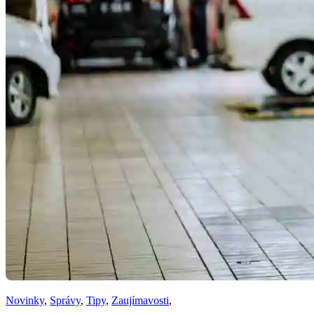
Novinky
,
Správy
,
Tipy
,
Zaujímavosti
,