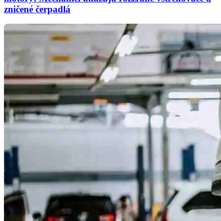
zničené čerpadlá