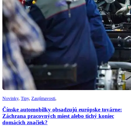
Novinky
,
Tipy
,
Zaujímavosti
,
Čínske automobilky obsadzujú európske továrne:
Záchrana pracovných miest alebo tichý koniec
domácich značiek?