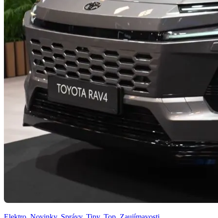
Elektro
,
Novinky
,
Správy
,
Tipy
,
Top
,
Zaujímavosti
,