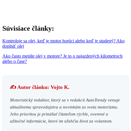
Súvisiace články:
Kontroluje sa olej, keď je motor horúci alebo keď je studený? Ako
doplniť olej
Ako často meníte olej v motore? Je to o najazdených kilometroch
alebo o čase?
✍️ Autor článku: Vojto K.
Motoristický redaktor, ktorý sa v redakcii AutoTrendy venuje
aktuálnemu spravodajstvu a novinkám zo sveta motorizmu.
Jeho prioritou je prinášať čitateľom rýchle, overené a
užitočné informácie, ktoré im uľahčia život za volantom.