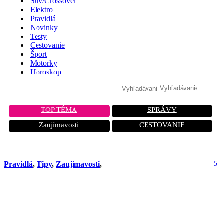
Suv/Crossover
Elektro
Pravidlá
Novinky
Testy
Cestovanie
Šport
Motorky
Horoskop
TOP TÉMA
SPRÁVY
Zaujímavosti
CESTOVANIE
Pravidlá
,
Tipy
,
Zaujímavosti
,
5
Doplnenie oleja do horúceho motora.
Je to vôbec možné? Tisíce vodičov si
to neuvedomujú