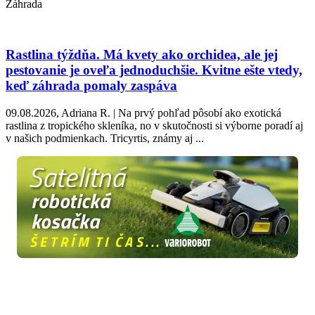
Záhrada
Rastlina týždňa. Má kvety ako orchidea, ale jej
pestovanie je oveľa jednoduchšie. Kvitne ešte vtedy,
keď záhrada pomaly zaspáva
09.08.2026, Adriana R. | Na prvý pohľad pôsobí ako exotická
rastlina z tropického skleníka, no v skutočnosti si výborne poradí aj
v našich podmienkach. Tricyrtis, známy aj ...