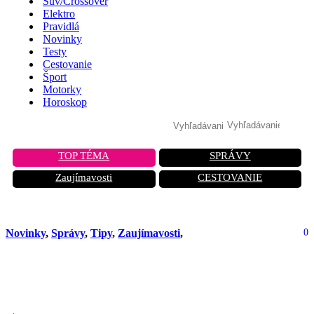
Suv/Crossover
Elektro
Pravidlá
Novinky
Testy
Cestovanie
Šport
Motorky
Horoskop
TOP TÉMA
SPRÁVY
Zaujímavosti
CESTOVANIE
Novinky
,
Správy
,
Tipy
,
Zaujímavosti
,
0
Nová povinnosť pre vodičov. Vyplýva
to z nariadenia EÚ