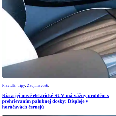
Pravidlá
,
Tipy
,
Zaujímavosti
,
Kia a jej nové elektrické SUV má vážny problém s
prehrievaním palubnej dosky: Displeje v
horúčavách černejú