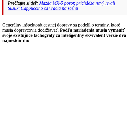
Prečítajte si tiež:
Mazda MX-5 pozor, prichádza nový rival!
Suzuki Cappuccino sa vracia na scénu
Generálny inšpektorát cestnej dopravy sa podelil o termíny, ktoré
musia dopravcovia dodržiavať.
Podľa nariadenia musia vymeniť
svoje existujúce tachografy za inteligentný ekvivalent verzie dva
najneskôr do: