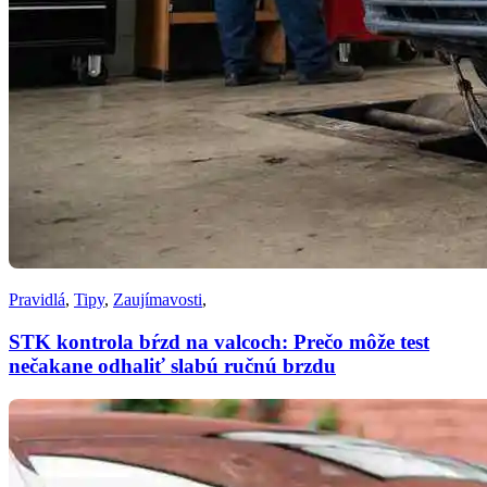
Pravidlá
,
Tipy
,
Zaujímavosti
,
STK kontrola bŕzd na valcoch: Prečo môže test
nečakane odhaliť slabú ručnú brzdu