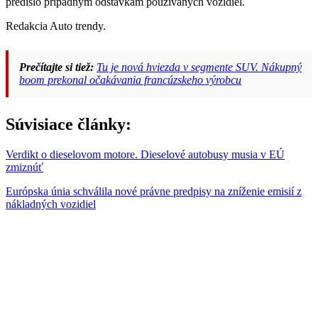
predišlo prípadným odstávkam používaných vozidiel.
Redakcia Auto trendy.
Prečítajte si tiež:
Tu je nová hviezda v segmente SUV. Nákupný
boom prekonal očakávania francúzskeho výrobcu
Súvisiace články:
Verdikt o dieselovom motore. Dieselové autobusy musia v EÚ
zmiznúť
Európska únia schválila nové právne predpisy na zníženie emisií z
nákladných vozidiel