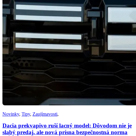
Novinky
,
Tipy
,
Zaujímavosti
,
Dacia prekvapivo ruší lacný model: Dôvodom nie je
slabý predaj, ale nová prísna bezpečnostná norma