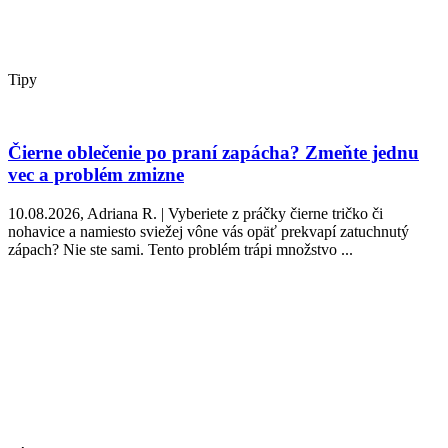
Tipy
Čierne oblečenie po praní zapácha? Zmeňte jednu
vec a problém zmizne
10.08.2026, Adriana R. | Vyberiete z práčky čierne tričko či
nohavice a namiesto sviežej vône vás opäť prekvapí zatuchnutý
zápach? Nie ste sami. Tento problém trápi množstvo ...