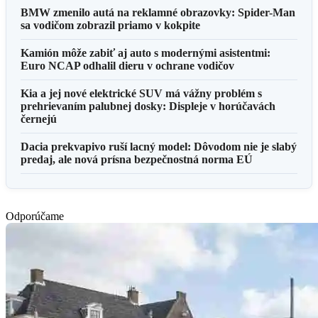
BMW zmenilo autá na reklamné obrazovky: Spider-Man
sa vodičom zobrazil priamo v kokpite
Kamión môže zabiť aj auto s modernými asistentmi:
Euro NCAP odhalil dieru v ochrane vodičov
Kia a jej nové elektrické SUV má vážny problém s
prehrievaním palubnej dosky: Displeje v horúčavách
černejú
Dacia prekvapivo ruší lacný model: Dôvodom nie je slabý
predaj, ale nová prísna bezpečnostná norma EÚ
Odporúčame