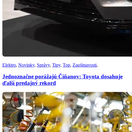
Elektro
,
Novinky
,
Správy
,
Tipy
,
Top
,
Zaujímavosti
,
Jednoznačne porážajú Číňanov: Toyota dosahuje
ďalší predajný rekord