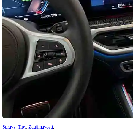
Správy
,
Tipy
,
Zaujímavosti
,