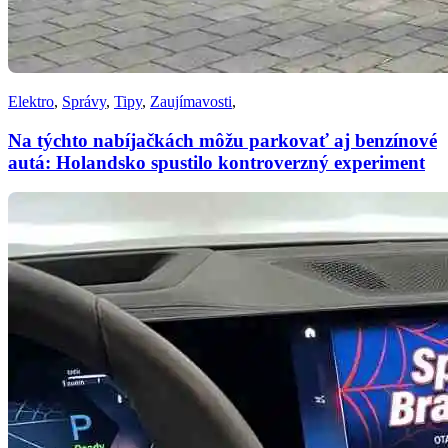
Elektro
,
Správy
,
Tipy
,
Zaujímavosti
,
Na týchto nabíjačkách môžu parkovať aj benzínové
autá: Holandsko spustilo kontroverzný experiment