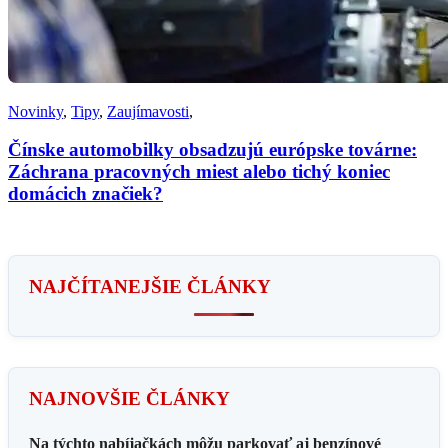
Novinky
,
Tipy
,
Zaujímavosti
,
Čínske automobilky obsadzujú európske továrne:
Záchrana pracovných miest alebo tichý koniec
domácich značiek?
NAJČÍTANEJŠIE ČLÁNKY
NAJNOVŠIE ČLÁNKY
Na týchto nabíjačkách môžu parkovať aj benzínové