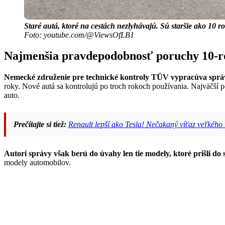
Staré autá, ktoré na cestách nezlyhávajú. Sú staršie ako 10 
Foto: youtube.com/@ViewsOfLB1
Najmenšia pravdepodobnosť poruchy 10-ro
Nemecké združenie pre technické kontroly TÜV vypracúva správ
roky. Nové autá sa kontrolujú po troch rokoch používania. Najväčší po
auto.
Prečítajte si tiež:
Renault lepší ako Tesla! Nečakaný víťaz veľkého 
Autori správy však berú do úvahy len tie modely, ktoré prišli do
modely automobilov.