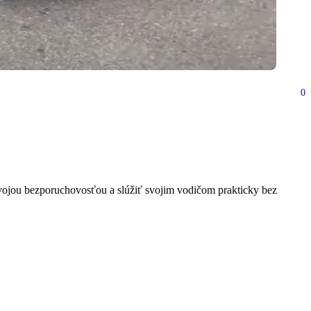
0
 10 rokov a majú najmenej
vojou bezporuchovosťou a slúžiť svojim vodičom prakticky bez