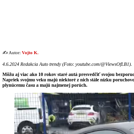
✍️ Autor:
Vojto K.
4.6.2024 Redakcia Auto trendy (
Foto: youtube.com/@ViewsOfLB1
).
Môžu aj viac ako 10 rokov staré autá presvedčiť svojou bezpor
Napriek svojmu veku majú niektoré z nich stále nízku poruchovo
plynúcemu času a majú najmenej porúch.