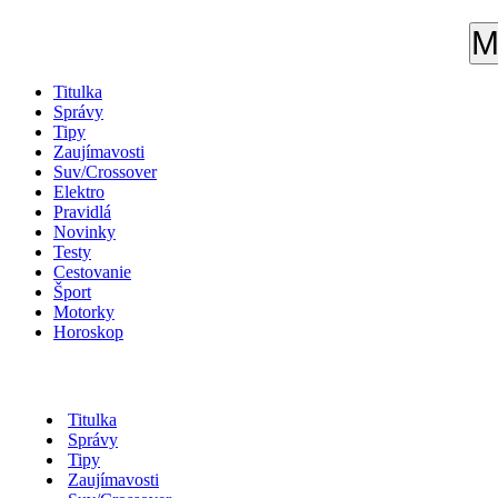
M
Titulka
Správy
Tipy
Zaujímavosti
Suv/Crossover
Elektro
Pravidlá
Novinky
Testy
Cestovanie
Šport
Motorky
Horoskop
Titulka
Správy
Tipy
Zaujímavosti