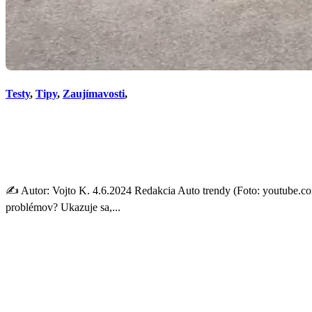
Testy
,
Tipy
,
Zaujímavosti
,
Staré autá, ktoré na cestác
porúch. Tu sú fakty!
✍️ Autor: Vojto K. 4.6.2024 Redakcia Auto trendy (Foto: youtube.c
problémov? Ukazuje sa,...