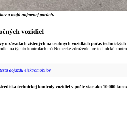
rokov a majú najmenej porúch.
čných vozidiel
y o závadách zistených na osobných vozidlách počas technických
diel na týchto kontrolách má Nemecké združenie pre technické kontroly.
testu dojazdu elektromobilov
 strediska technickej kontroly vozidiel v počte viac ako 10 000 ku