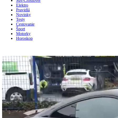
Suv/Crossover
Elektro
Pravidlá
Novinky
Testy
Cestovanie
Šport
Motorky
Horoskop