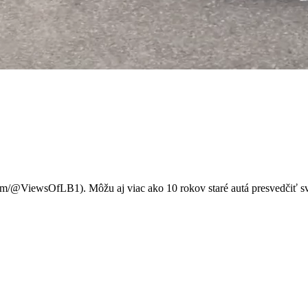
h nezlyhávajú. Sú staršie ako
om/@ViewsOfLB1). Môžu aj viac ako 10 rokov staré autá presvedčiť s