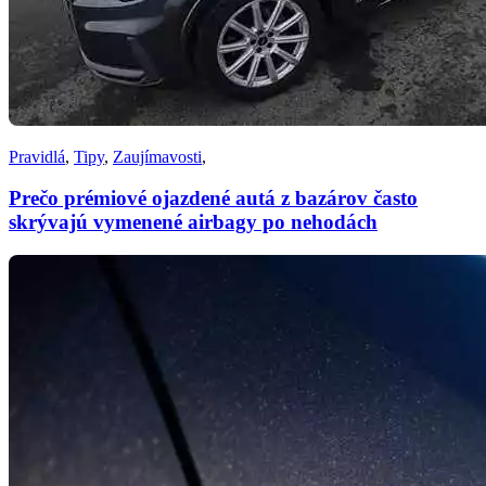
Pravidlá
,
Tipy
,
Zaujímavosti
,
Prečo prémiové ojazdené autá z bazárov často
skrývajú vymenené airbagy po nehodách