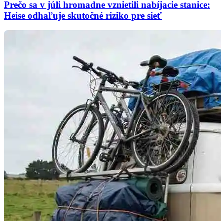
Prečo sa v júli hromadne vznietili nabíjacie stanice:
Heise odhaľuje skutočné riziko pre sieť