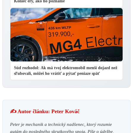
Koniec éry, ako ho poznáme
Súd rozhodol: Ak má tvoj elektromobil menší dojazd než
sľubovali, môžeš ho vrátiť a pýtať peniaze späť
✍️ Autor článku: Peter Kováč
Peter je mechanik a technický nadšenec, ktorý rozumie
autám do posledného skrutkového spoja. Píše o údržbe,