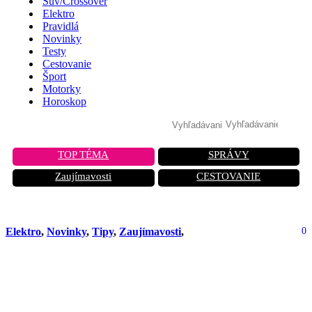
Suv/Crossover
Elektro
Pravidlá
Novinky
Testy
Cestovanie
Šport
Motorky
Horoskop
TOP TÉMA
SPRÁVY
Zaujímavosti
CESTOVANIE
Elektro
,
Novinky
,
Tipy
,
Zaujímavosti
,
0
Čínske autá lámu rekordy: Každé
siedme nové auto u susedov je už z
Číny