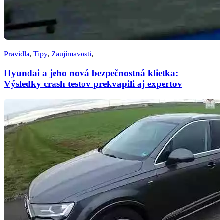
Pravidlá
,
Tipy
,
Zaujímavosti
,
Hyundai a jeho nová bezpečnostná klietka:
Výsledky crash testov prekvapili aj expertov