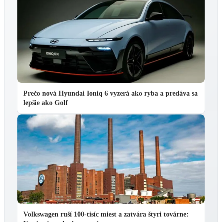
Prečo nová Hyundai Ioniq 6 vyzerá ako ryba a predáva sa
lepšie ako Golf
Volkswagen ruší 100-tisíc miest a zatvára štyri továrne: