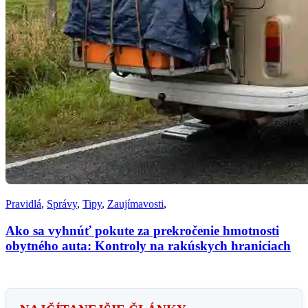
Pravidlá
,
Správy
,
Tipy
,
Zaujímavosti
,
Ako sa vyhnúť pokute za prekročenie hmotnosti
obytného auta: Kontroly na rakúskych hraniciach