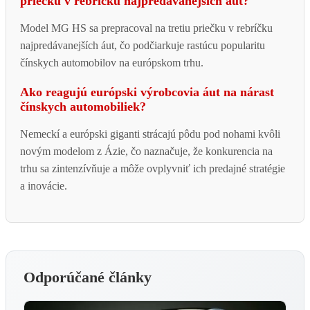
priečku v rebríčku najpredávanejších áut?
Model MG HS sa prepracoval na tretiu priečku v rebríčku
najpredávanejších áut, čo podčiarkuje rastúcu popularitu
čínskych automobilov na európskom trhu.
Ako reagujú európski výrobcovia áut na nárast
čínskych automobiliek?
Nemeckí a európski giganti strácajú pôdu pod nohami kvôli
novým modelom z Ázie, čo naznačuje, že konkurencia na
trhu sa zintenzívňuje a môže ovplyvniť ich predajné stratégie
a inovácie.
Odporúčané články