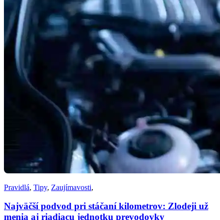
Pravidlá
,
Tipy
,
Zaujímavosti
,
Najväčší podvod pri stáčaní kilometrov: Zlodeji už
menia aj riadiacu jednotku prevodovky