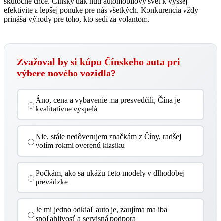
skutočne chce. Čínsky tlak núti automobilový svet k vyššej
efektivite a lepšej ponuke pre nás všetkých. Konkurencia vždy
prináša výhody pre toho, kto sedí za volantom.
Zvažoval by si kúpu Čínskeho auta pri
výbere nového vozidla?
Áno, cena a vybavenie ma presvedčili, Čína je
kvalitatívne vyspelá
Nie, stále nedôverujem značkám z Číny, radšej
volím rokmi overenú klasiku
Počkám, ako sa ukážu tieto modely v dlhodobej
prevádzke
Je mi jedno odkiaľ auto je, zaujíma ma iba
spoľahlivosť a servisná podpora