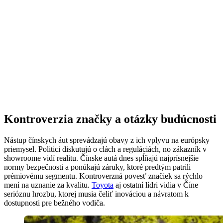
Kontroverzia značky a otázky budúcnosti
Nástup čínskych áut sprevádzajú obavy z ich vplyvu na európsky
priemysel. Politici diskutujú o clách a reguláciách, no zákazník v
showroome vidí realitu. Čínske autá dnes spĺňajú najprísnejšie
normy bezpečnosti a ponúkajú záruky, ktoré predtým patrili
prémiovému segmentu. Kontroverzná povesť značiek sa rýchlo
mení na uznanie za kvalitu.
Toyota
aj ostatní lídri vidia v Číne
serióznu hrozbu, ktorej musia čeliť inováciou a návratom k
dostupnosti pre bežného vodiča.