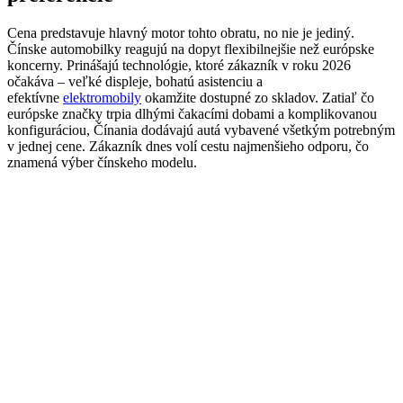
Cena predstavuje hlavný motor tohto obratu, no nie je jediný.
Čínske automobilky reagujú na dopyt flexibilnejšie než európske
koncerny. Prinášajú technológie, ktoré zákazník v roku 2026
očakáva – veľké displeje, bohatú asistenciu a
efektívne
elektromobily
okamžite dostupné zo skladov. Zatiaľ čo
európske značky trpia dlhými čakacími dobami a komplikovanou
konfiguráciou, Čínania dodávajú autá vybavené všetkým potrebným
v jednej cene. Zákazník dnes volí cestu najmenšieho odporu, čo
znamená výber čínskeho modelu.