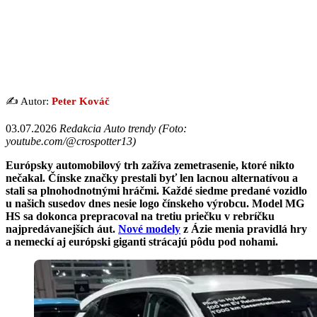
✍️ Autor:
Peter Kováč
03.07.2026
Redakcia Auto trendy (Foto:
youtube.com/@crospotter13)
Európsky automobilový trh zažíva zemetrasenie, ktoré nikto
nečakal. Čínske značky prestali byť len lacnou alternatívou a
stali sa plnohodnotnými hráčmi. Každé siedme predané vozidlo
u našich susedov dnes nesie logo čínskeho výrobcu. Model MG
HS sa dokonca prepracoval na tretiu priečku v rebríčku
najpredávanejších áut.
Nové modely
z Ázie menia pravidlá hry
a nemeckí aj európski giganti strácajú pôdu pod nohami.