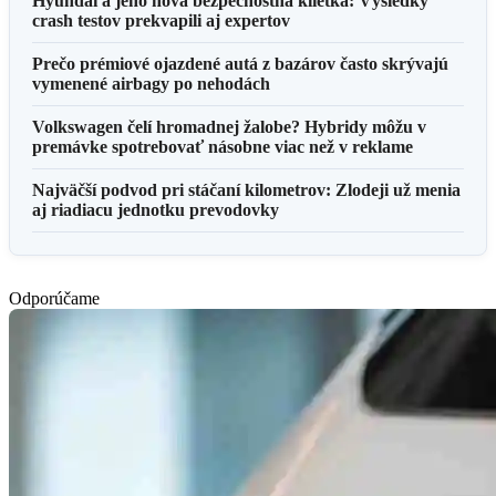
Hyundai a jeho nová bezpečnostná klietka: Výsledky
crash testov prekvapili aj expertov
Prečo prémiové ojazdené autá z bazárov často skrývajú
vymenené airbagy po nehodách
Volkswagen čelí hromadnej žalobe? Hybridy môžu v
premávke spotrebovať násobne viac než v reklame
Najväčší podvod pri stáčaní kilometrov: Zlodeji už menia
aj riadiacu jednotku prevodovky
Odporúčame