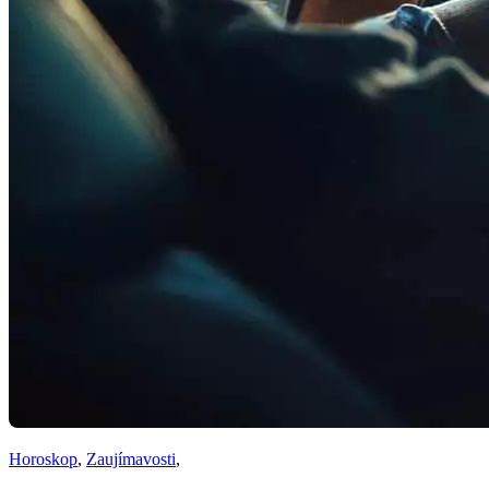
Horoskop
,
Zaujímavosti
,