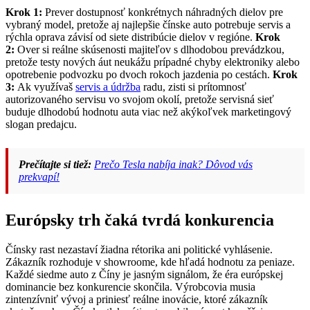
Krok 1:
Prever dostupnosť konkrétnych náhradných dielov pre
vybraný model, pretože aj najlepšie čínske auto potrebuje servis a
rýchla oprava závisí od siete distribúcie dielov v regióne.
Krok
2:
Over si reálne skúsenosti majiteľov s dlhodobou prevádzkou,
pretože testy nových áut neukážu prípadné chyby elektroniky alebo
opotrebenie podvozku po dvoch rokoch jazdenia po cestách.
Krok
3:
Ak využívaš
servis a údržba
radu, zisti si prítomnosť
autorizovaného servisu vo svojom okolí, pretože servisná sieť
buduje dlhodobú hodnotu auta viac než akýkoľvek marketingový
slogan predajcu.
Prečítajte si tiež:
Prečo Tesla nabíja inak? Dôvod vás
prekvapí!
Európsky trh čaká tvrdá konkurencia
Čínsky rast nezastaví žiadna rétorika ani politické vyhlásenie.
Zákazník rozhoduje v showroome, kde hľadá hodnotu za peniaze.
Každé siedme auto z Číny je jasným signálom, že éra európskej
dominancie bez konkurencie skončila. Výrobcovia musia
zintenzívniť vývoj a priniesť reálne inovácie, ktoré zákazník