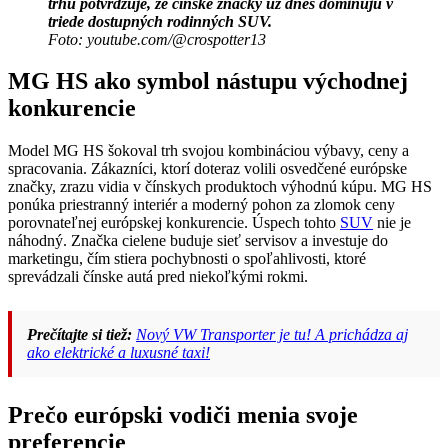
trhu potvrdzuje, že čínske značky už dnes dominujú v
triede dostupných rodinných SUV.
Foto: youtube.com/@crospotter13
MG HS ako symbol nástupu východnej
konkurencie
Model MG HS šokoval trh svojou kombináciou výbavy, ceny a
spracovania. Zákazníci, ktorí doteraz volili osvedčené európske
značky, zrazu vidia v čínskych produktoch výhodnú kúpu. MG HS
ponúka priestranný interiér a moderný pohon za zlomok ceny
porovnateľnej európskej konkurencie. Úspech tohto
SUV
nie je
náhodný. Značka cielene buduje sieť servisov a investuje do
marketingu, čím stiera pochybnosti o spoľahlivosti, ktoré
sprevádzali čínske autá pred niekoľkými rokmi.
Prečítajte si tiež:
Nový VW Transporter je tu! A prichádza aj
ako elektrické a luxusné taxi!
Prečo európski vodiči menia svoje
preferencie