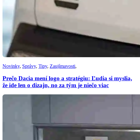
Novinky
,
Správy
,
Tipy
,
Zaujímavosti
,
Prečo Dacia mení logo a stratégiu: Ľudia si myslia,
že ide len o dizajn, no za tým je niečo viac