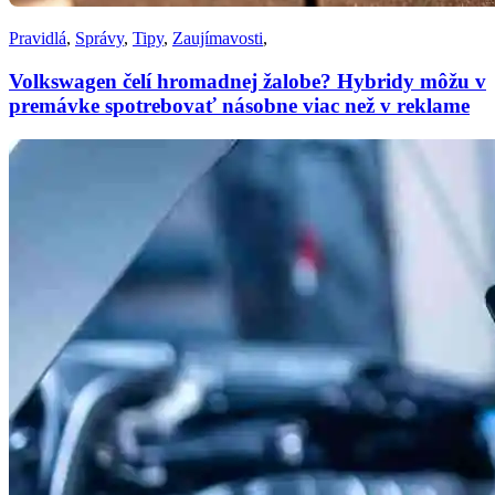
Pravidlá
,
Správy
,
Tipy
,
Zaujímavosti
,
Volkswagen čelí hromadnej žalobe? Hybridy môžu v
premávke spotrebovať násobne viac než v reklame