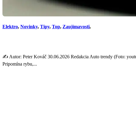
Elektro
,
Novinky
,
Tipy
,
Top
,
Zaujímavosti
,
Prečo nová Hyundai Ioniq 6 
✍️ Autor: Peter Kováč 30.06.2026 Redakcia Auto trendy (Foto: youtu
Pripomína rybu,...