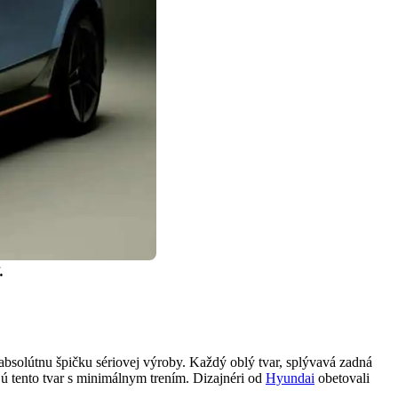
.
absolútnu špičku sériovej výroby. Každý oblý tvar, splývavá zadná
jú tento tvar s minimálnym trením. Dizajnéri od
Hyundai
obetovali