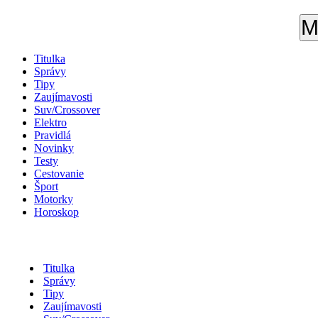
M
Titulka
Správy
Tipy
Zaujímavosti
Suv/Crossover
Elektro
Pravidlá
Novinky
Testy
Cestovanie
Šport
Motorky
Horoskop
Titulka
Správy
Tipy
Zaujímavosti