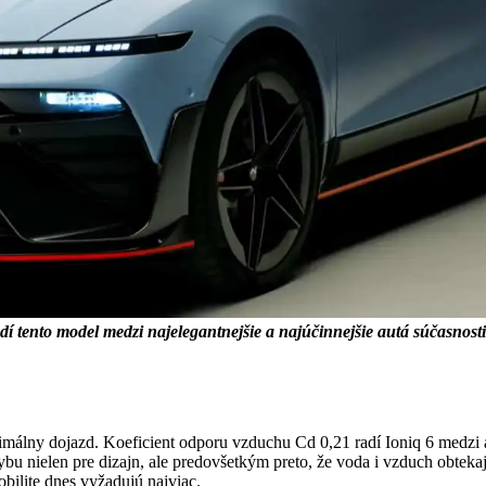
í tento model medzi najelegantnejšie a najúčinnejšie autá súčasnosti
ximálny dojazd. Koeficient odporu vzduchu Cd 0,21 radí Ioniq 6 medzi 
rybu nielen pre dizajn, ale predovšetkým preto, že voda i vzduch obteka
obilite dnes vyžadujú najviac.