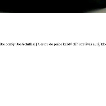
vyzerá ako ryba a predáva sa
be.com/@JoeAchilles1) Cestou do práce každý deň stretávaš autá, kto