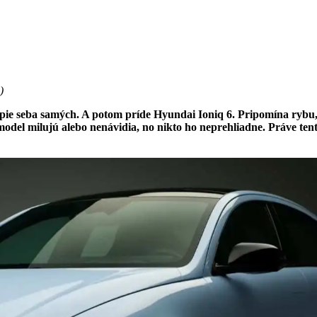
)
ópie seba samých. A potom príde Hyundai Ioniq 6. Pripomína rybu,
model milujú alebo nenávidia, no nikto ho neprehliadne. Práve ten