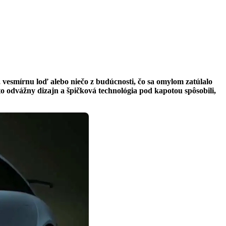
 vesmírnu loď alebo niečo z budúcnosti, čo sa omylom zatúlalo
to odvážny dizajn a špičková technológia pod kapotou spôsobili,