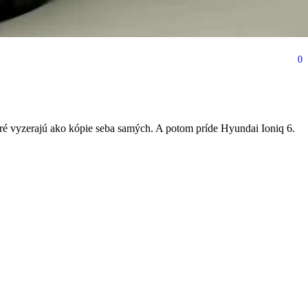
0
 lepšie ako Golf
ré vyzerajú ako kópie seba samých. A potom príde Hyundai Ioniq 6.