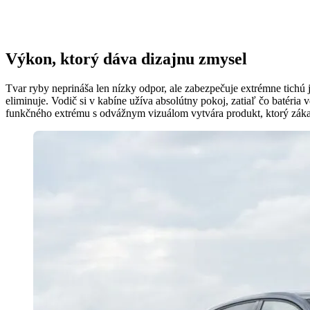
Výkon, ktorý dáva dizajnu zmysel
Tvar ryby neprináša len nízky odpor, ale zabezpečuje extrémne tichú j
eliminuje. Vodič si v kabíne užíva absolútny pokoj, zatiaľ čo batéri
funkčného extrému s odvážnym vizuálom vytvára produkt, ktorý záka