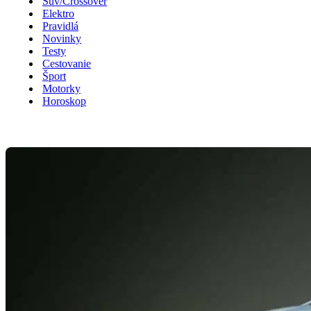
Suv/Crossover
Elektro
Pravidlá
Novinky
Testy
Cestovanie
Šport
Motorky
Horoskop