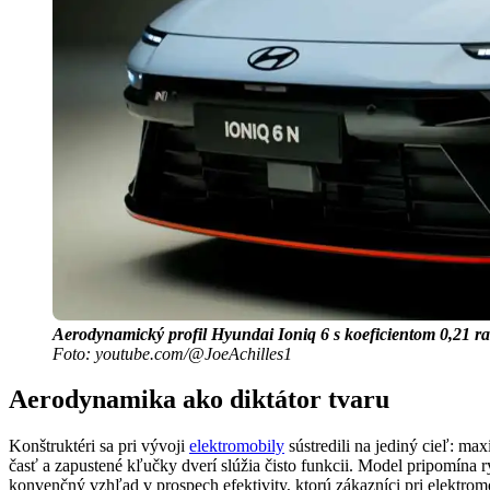
Aerodynamický profil Hyundai Ioniq 6 s koeficientom 0,21 rad
Foto: youtube.com/@JoeAchilles1
Aerodynamika ako diktátor tvaru
Konštruktéri sa pri vývoji
elektromobily
sústredili na jediný cieľ: ma
časť a zapustené kľučky dverí slúžia čisto funkcii. Model pripomína 
konvenčný vzhľad v prospech efektivity, ktorú zákazníci pri elektrom