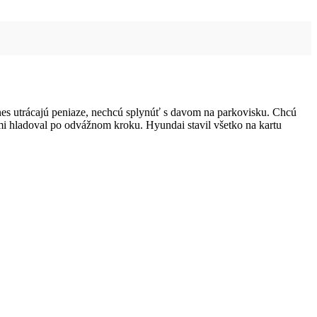
dnes utrácajú peniaze, nechcú splynúť s davom na parkovisku. Chcú
kmi hladoval po odvážnom kroku. Hyundai stavil všetko na kartu