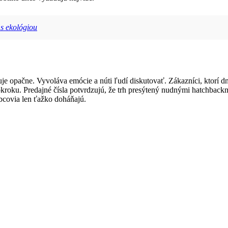
 s ekológiou
uje opačne. Vyvoláva emócie a núti ľudí diskutovať. Zákazníci, ktorí 
pokroku. Predajné čísla potvrdzujú, že trh presýtený nudnými hatchbac
robcovia len ťažko doháňajú.