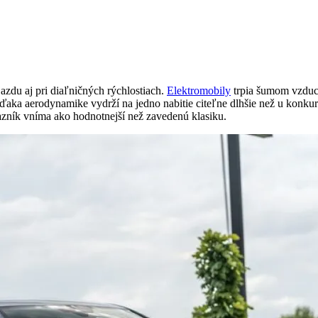
azdu aj pri diaľničných rýchlostiach.
Elektromobily
trpia šumom vzduch
a vďaka aerodynamike vydrží na jedno nabitie citeľne dlhšie než u konk
zník vníma ako hodnotnejší než zavedenú klasiku.