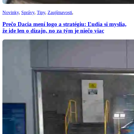
Novinky
,
Správy
,
Tipy
,
Zaujímavosti
,
Prečo Dacia mení logo a stratégiu: Ľudia si myslia,
že ide len o dizajn, no za tým je niečo viac