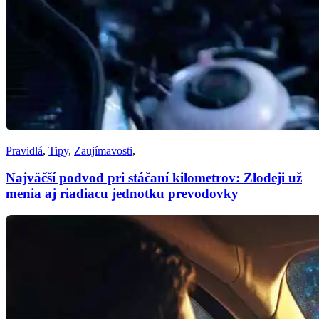
Pravidlá
,
Tipy
,
Zaujímavosti
,
Najväčší podvod pri stáčaní kilometrov: Zlodeji už
menia aj riadiacu jednotku prevodovky