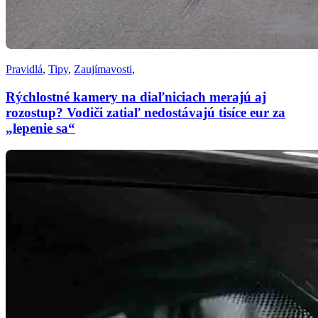
Pravidlá
,
Tipy
,
Zaujímavosti
,
Rýchlostné kamery na diaľniciach merajú aj
rozostup? Vodiči zatiaľ nedostávajú tisíce eur za
„lepenie sa“