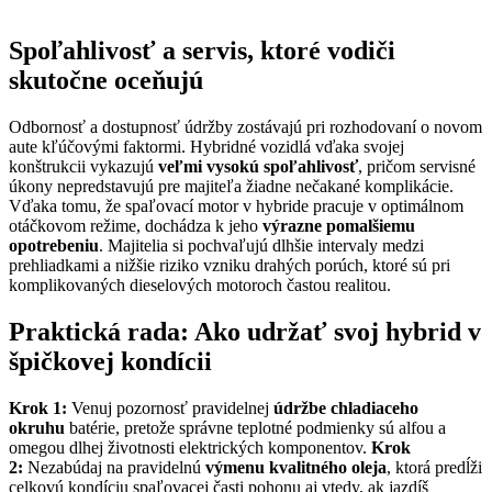
Spoľahlivosť a servis, ktoré vodiči
skutočne oceňujú
Odbornosť a dostupnosť údržby zostávajú pri rozhodovaní o novom
aute kľúčovými faktormi. Hybridné vozidlá vďaka svojej
konštrukcii vykazujú
veľmi vysokú spoľahlivosť
, pričom servisné
úkony nepredstavujú pre majiteľa žiadne nečakané komplikácie.
Vďaka tomu, že spaľovací motor v hybride pracuje v optimálnom
otáčkovom režime, dochádza k jeho
výrazne pomalšiemu
opotrebeniu
. Majitelia si pochvaľujú dlhšie intervaly medzi
prehliadkami a nižšie riziko vzniku drahých porúch, ktoré sú pri
komplikovaných dieselových motoroch častou realitou.
Praktická rada: Ako udržať svoj hybrid v
špičkovej kondícii
Krok 1:
Venuj pozornosť pravidelnej
údržbe chladiaceho
okruhu
batérie, pretože správne teplotné podmienky sú alfou a
omegou dlhej životnosti elektrických komponentov.
Krok
2:
Nezabúdaj na pravidelnú
výmenu kvalitného oleja
, ktorá predĺži
celkovú kondíciu spaľovacej časti pohonu aj vtedy, ak jazdíš