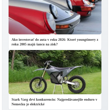
Ako investovať do auta v roku 2026: Ktoré youngtimery z
roku 2005 majú šancu na zisk?
Stark Varg drví konkurenciu: Najpredávanejšie enduro v
Nemecku je elektrické