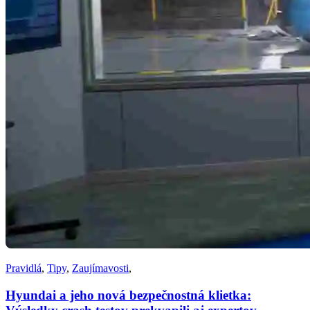
Pravidlá
,
Tipy
,
Zaujímavosti
,
Hyundai a jeho nová bezpečnostná klietka: