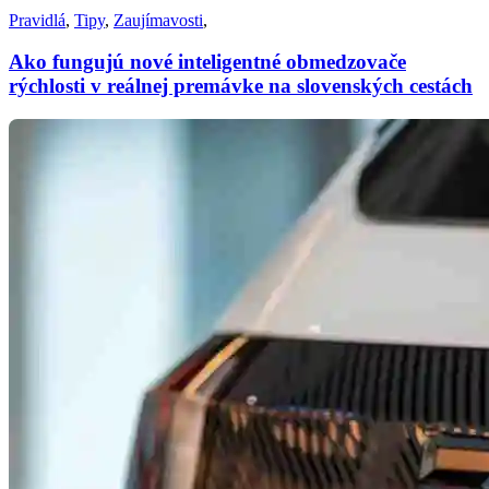
Pravidlá
,
Tipy
,
Zaujímavosti
,
Ako fungujú nové inteligentné obmedzovače
rýchlosti v reálnej premávke na slovenských cestách