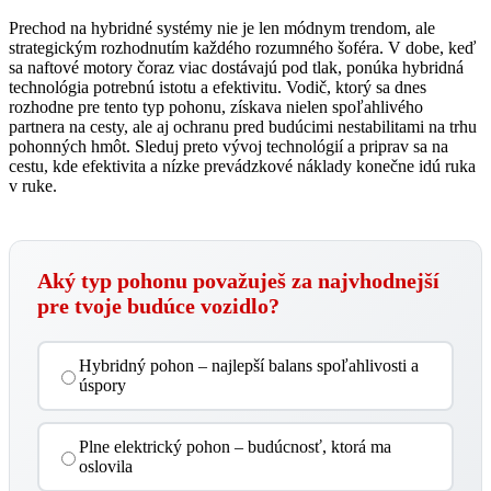
Prechod na hybridné systémy nie je len módnym trendom, ale
strategickým rozhodnutím každého rozumného šoféra. V dobe, keď
sa naftové motory čoraz viac dostávajú pod tlak, ponúka hybridná
technológia potrebnú istotu a efektivitu. Vodič, ktorý sa dnes
rozhodne pre tento typ pohonu, získava nielen spoľahlivého
partnera na cesty, ale aj ochranu pred budúcimi nestabilitami na trhu
pohonných hmôt. Sleduj preto vývoj technológií a priprav sa na
cestu, kde efektivita a nízke prevádzkové náklady konečne idú ruka
v ruke.
Aký typ pohonu považuješ za najvhodnejší
pre tvoje budúce vozidlo?
Hybridný pohon – najlepší balans spoľahlivosti a
úspory
Plne elektrický pohon – budúcnosť, ktorá ma
oslovila