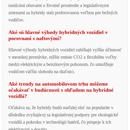
rastúcimi obavami o životné prostredie a legislatívnymi
zmenami sa hybridy stali preferovanou voľbou pre bežných
vodičov.
Aké sú hlavné výhody hybridných vozidiel v
porovnaní s naftovými?
Hlavné výhody hybridných vozidiel zahŕňajú vyššiu účinnosť
v mestskej premávke, nižšie emisie CO2 a flexibilitu voľby
medzi elektrickým a benzínovým pohonom, čo umožňuje
vodičom väčšiu slobodu na diaľnici.
Aké trendy na automobilovom trhu môžeme
očakávať v budúcnosti s ohľadom na hybridné
vozidlá?
Očakáva sa, že hybridy budú naďalej rásť na popularite v
dôsledku zvyšujúcej sa legislatívnej podpory pre ekologické
vozidlá a pokroku v technológii batérií, čo prispeje k ich
efektívnosti a dosahu.