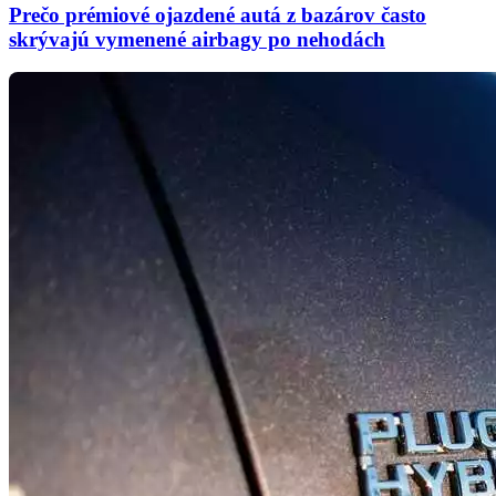
Prečo prémiové ojazdené autá z bazárov často
skrývajú vymenené airbagy po nehodách