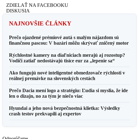
ZDIELAŤ NA FACEBOOKU
DISKUSIA
NAJNOVŠIE ČLÁNKY
Prečo ojazdené prémiové autá s malým nájazdom sú
finančnou pascou: V bazári môžu skrývať zničený motor
Rýchlostné kamery na diaľniciach merajú aj rozostup?
Vodiči zatiaľ nedostávajú tisíce eur za „lepenie sa“
Ako fungujú nové inteligentné obmedzovače rýchlosti v
reálnej premávke na slovenských cestách
Prečo Dacia mení logo a stratégiu: Ľudia si myslia, že ide
len o dizajn, no za tým je niečo viac
Hyundai a jeho nová bezpečnostná klietka: Výsledky
crash testov prekvapili aj expertov
Odporúčame