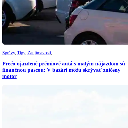
Správy
,
Tipy
,
Zaujímavosti
,
Prečo ojazdené prémiové autá s malým nájazdom sú
finančnou pascou: V bazári môžu skrývať zničený
motor