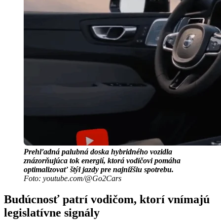
Prehľadná palubná doska hybridného vozidla
znázorňujúca tok energií, ktorá vodičovi pomáha
optimalizovať štýl jazdy pre najnižšiu spotrebu.
Foto: youtube.com/@Go2Cars
Budúcnosť patrí vodičom, ktorí vnímajú
legislatívne signály