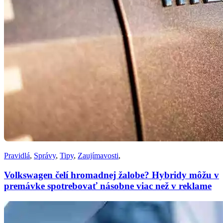
Pravidlá
,
Správy
,
Tipy
,
Zaujímavosti
,
Volkswagen čelí hromadnej žalobe? Hybridy môžu v
premávke spotrebovať násobne viac než v reklame