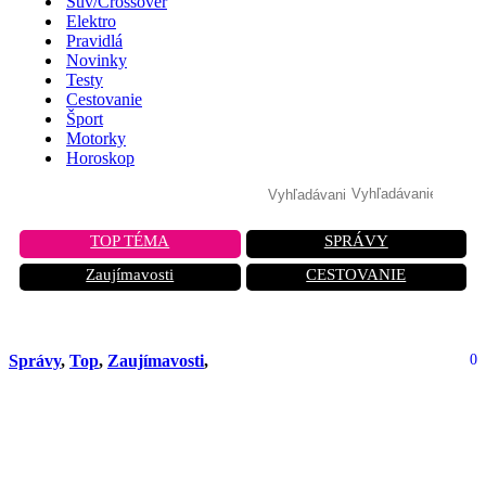
Suv/Crossover
Elektro
Pravidlá
Novinky
Testy
Cestovanie
Šport
Motorky
Horoskop
TOP TÉMA
SPRÁVY
Zaujímavosti
CESTOVANIE
Správy
,
Top
,
Zaujímavosti
,
0
Hybridy ako jediná istota pre vodičov:
Prečo predaje hybridov v Európe
definitívne porazili naftu