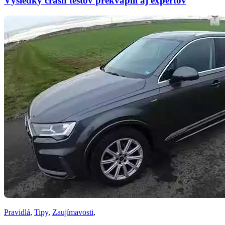
Výsledky crash testov prekvapili aj expertov
Pravidlá
,
Tipy
,
Zaujímavosti
,