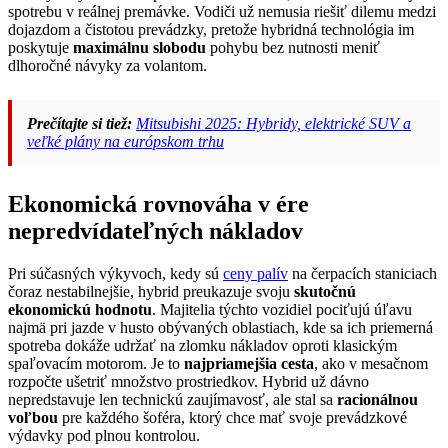
spotrebu v reálnej premávke. Vodiči už nemusia riešiť dilemu medzi
dojazdom a čistotou prevádzky, pretože hybridná technológia im
poskytuje
maximálnu slobodu
pohybu bez nutnosti meniť
dlhoročné návyky za volantom.
Prečítajte si tiež:
Mitsubishi 2025: Hybridy, elektrické SUV a
veľké plány na európskom trhu
Ekonomická rovnováha v ére
nepredvídateľných nákladov
Pri súčasných výkyvoch, kedy sú
ceny palív
na čerpacích staniciach
čoraz nestabilnejšie, hybrid preukazuje svoju
skutočnú
ekonomickú hodnotu
. Majitelia týchto vozidiel pociťujú úľavu
najmä pri jazde v husto obývaných oblastiach, kde sa ich priemerná
spotreba dokáže udržať na zlomku nákladov oproti klasickým
spaľovacím motorom. Je to
najpriamejšia cesta
, ako v mesačnom
rozpočte ušetriť množstvo prostriedkov. Hybrid už dávno
nepredstavuje len technickú zaujímavosť, ale stal sa
racionálnou
voľbou
pre každého šoféra, ktorý chce mať svoje prevádzkové
výdavky pod plnou kontrolou.