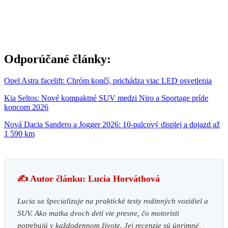
Odporúčané články:
Opel Astra facelift: Chróm končí, prichádza viac LED osvetlenia
Kia Seltos: Nové kompaktné SUV medzi Niro a Sportage príde
koncom 2026
Nová Dacia Sandero a Jogger 2026: 10-palcový displej a dojazd až
1 590 km
✍️ Autor článku: Lucia Horváthová
Lucia sa špecializuje na praktické testy rodinných vozidiel a
SUV. Ako matka dvoch detí vie presne, čo motoristi
potrebujú v každodennom živote. Jej recenzie sú úprimné,