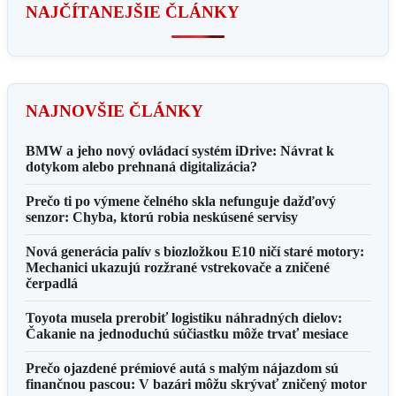
NAJČÍTANEJŠIE ČLÁNKY
NAJNOVŠIE ČLÁNKY
BMW a jeho nový ovládací systém iDrive: Návrat k
dotykom alebo prehnaná digitalizácia?
Prečo ti po výmene čelného skla nefunguje dažďový
senzor: Chyba, ktorú robia neskúsené servisy
Nová generácia palív s biozložkou E10 ničí staré motory:
Mechanici ukazujú rozžrané vstrekovače a zničené
čerpadlá
Toyota musela prerobiť logistiku náhradných dielov:
Čakanie na jednoduchú súčiastku môže trvať mesiace
Prečo ojazdené prémiové autá s malým nájazdom sú
finančnou pascou: V bazári môžu skrývať zničený motor