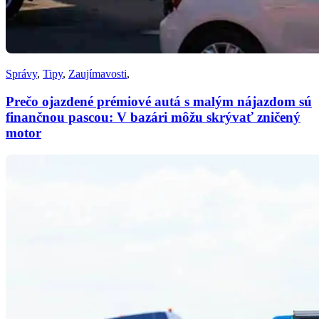
Správy
,
Tipy
,
Zaujímavosti
,
Prečo ojazdené prémiové autá s malým nájazdom sú
finančnou pascou: V bazári môžu skrývať zničený
motor