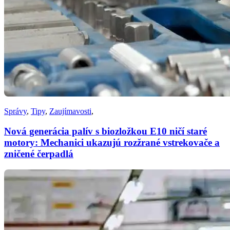
Správy
,
Tipy
,
Zaujímavosti
,
Nová generácia palív s biozložkou E10 ničí staré
motory: Mechanici ukazujú rozžrané vstrekovače a
zničené čerpadlá