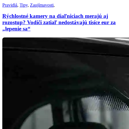
Pravidlá
,
Tipy
,
Zaujímavosti
,
Rýchlostné kamery na diaľniciach merajú aj
rozostup? Vodiči zatiaľ nedostávajú tisíce eur za
„lepenie sa“