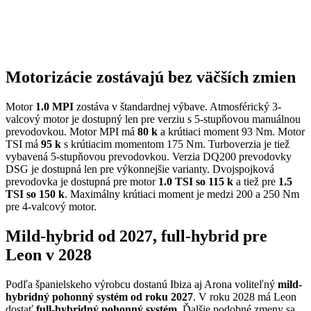
Motorizácie zostávajú bez väčších zmien
Motor
1.0 MPI
zostáva v štandardnej výbave. Atmosférický 3-
valcový motor je dostupný len pre verziu s 5-stupňovou manuálnou
prevodovkou. Motor MPI má
80 k
a krútiaci moment 93 Nm. Motor
TSI má
95 k
s krútiacim momentom 175 Nm. Turboverzia je tiež
vybavená 5-stupňovou prevodovkou. Verzia DQ200 prevodovky
DSG je dostupná len pre výkonnejšie varianty. Dvojspojková
prevodovka je dostupná pre motor
1.0 TSI so 115 k
a tiež pre
1.5
TSI so 150 k
. Maximálny krútiaci moment je medzi 200 a 250 Nm
pre 4-valcový motor.
Mild-hybrid od 2027, full-hybrid pre
Leon v 2028
Podľa španielskeho výrobcu dostanú Ibiza aj Arona voliteľný
mild-
hybridný pohonný systém od roku 2027
. V roku 2028 má Leon
dostať
full-hybridný pohonný systém
. Ďalšie podobné zmeny sa