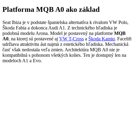
Platforma MQB A0 ako základ
Seat Ibiza je v podstate španielska alternatíva k rivalom VW Polo,
Škoda Fabia a dokonca Audi A1. Z technického hľadiska je
podobná modelu Arona. Model je postavený na platforme
MQB
A0
, na ktorej sú postavené aj
VW T-Cross
a
Škoda Kamiq
. Facelift
udržiava atraktivitu áut najmä z estetického hľadiska. Mechanická
časť však nedostala veľa zmien. Architektúra MQB A0 nie je
kompatibilná s pohonom všetkých kolies. Ten je dostupný len na
modeloch A1 a Evo.