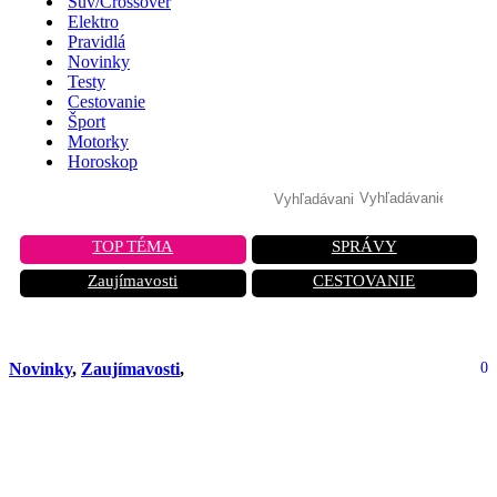
Suv/Crossover
Elektro
Pravidlá
Novinky
Testy
Cestovanie
Šport
Motorky
Horoskop
TOP TÉMA
SPRÁVY
Zaujímavosti
CESTOVANIE
Novinky
,
Zaujímavosti
,
0
Seat Ibiza a Arona Facelift: Výroba sa
začala v Španielsku, uvedenie v
januári 2026