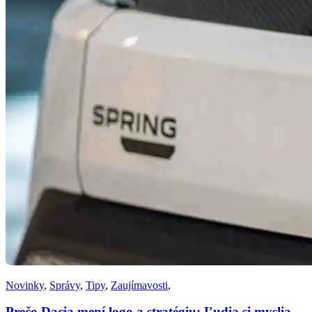
Novinky
,
Správy
,
Tipy
,
Zaujímavosti
,
Prečo Dacia mení logo a stratégiu: Ľudia si myslia,