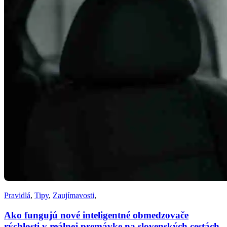
Pravidlá
,
Tipy
,
Zaujímavosti
,
Ako fungujú nové inteligentné obmedzovače
rýchlosti v reálnej premávke na slovenských cestách