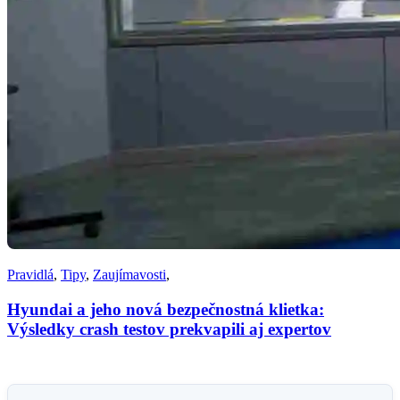
Pravidlá
,
Tipy
,
Zaujímavosti
,
Hyundai a jeho nová bezpečnostná klietka:
Výsledky crash testov prekvapili aj expertov