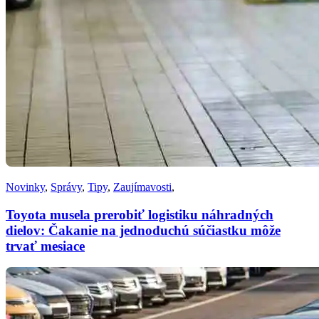
Novinky
,
Správy
,
Tipy
,
Zaujímavosti
,
Toyota musela prerobiť logistiku náhradných
dielov: Čakanie na jednoduchú súčiastku môže
trvať mesiace