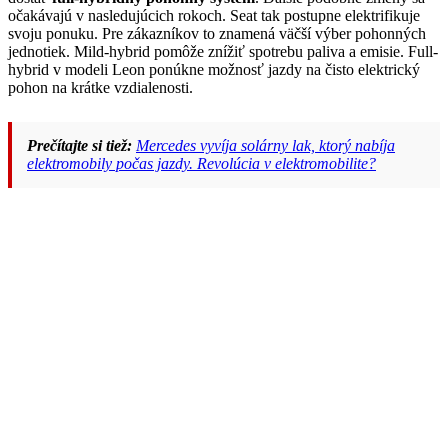
očakávajú v nasledujúcich rokoch. Seat tak postupne elektrifikuje
svoju ponuku. Pre zákazníkov to znamená väčší výber pohonných
jednotiek. Mild-hybrid pomôže znížiť spotrebu paliva a emisie. Full-
hybrid v modeli Leon ponúkne možnosť jazdy na čisto elektrický
pohon na krátke vzdialenosti.
Prečítajte si tiež:
Mercedes vyvíja solárny lak, ktorý nabíja
elektromobily počas jazdy. Revolúcia v elektromobilite?