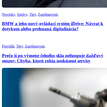
Novinky
,
Správy
,
Tipy
,
Zaujímavosti
,
BMW a jeho nový ovládací systém iDrive: Návrat k
dotykom alebo prehnaná digitalizácia?
Pravidlá
,
Tipy
,
Zaujímavosti
,
Prečo ti po výmene čelného skla nefunguje dažďový
senzor: Chyba, ktorú robia neskúsené servisy