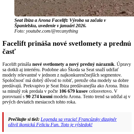
Seat Ibiza a Arona Facelift: Výroba sa začala v
Španielsku, uvedenie v januári 2026.
Foto: youtube.com/@recanything
Facelift prináša nové svetlomety a prednú
časť
Facelift prináša
nové svetlomety a nový predný nárazník
. Úpravy
sa dotkli aj interiéru. Podobne ako Škoda sa Seat snaží udržať
modely relevantné v jednom z najkonkurenčnejších segmentov.
Spoločnosť má dobrý dôvod to robiť, pretože oba modely sa dobre
predávajú. Prekvapivo je Seat Ibiza predávanejšia ako Arona. Ibiza
sa minulý rok predala v počte
106 679 kusov
celosvetovo. V
porovnaní s
90 274 kusmi
modelu Arona. Tento trend sa udržal aj v
prvých deviatich mesiacoch tohto roka.
Prečítajte si tiež:
Legenda sa vracia! Francúzsky dizajnér
oživil ikonickú Feliciu Fun. Toto je výsledok!