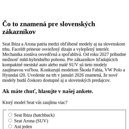
Čo to znamená pre slovenských
zákazníkov
Seat Ibiza a Arona patria medzi obľúbené modely aj na slovenskom
trhu. Facelift prinesie osviežený dizajn a vylepšený interiér.
Mechanika zostáva osvedčená a spoľahlivá. Od roku 2027 pribudne
možnosť mild-hybridného pohonu. Pre zákazníkov hľadajúcich
kompaktné mestské auto alebo malé SUV sú tieto modely
zaujímavou voľbou. Konkurujú modelom Škoda Fabia, VW Polo a
Hyundai i20. Uvedenie na trh v januári 2026 znamená, že nové
modely budú čoskoro dostupné aj u slovenských predajcov.
Ak máte chuť, hlasujte v našej ankete.
Ktorý model Seat vás zaujíma viac?
Seat Ibiza (hatchback)
Seat Arona (SUV)
Ani jeden