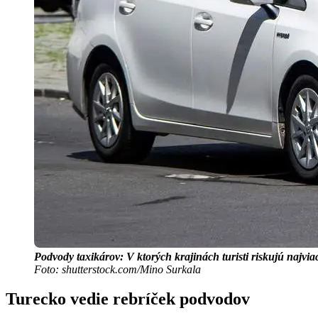
Podvody taxikárov: V ktorých krajinách turisti riskujú najvia
Foto: shutterstock.com/Mino Surkala
Turecko vedie rebríček podvodov