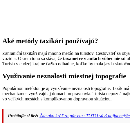
Aké metódy taxikári používajú?
Zahraniční taxikári majú mnoho metód na turistov. Cestovateľ sa obja
vozidla. Okrem toho sa stáva, že
taxametre v autách vôbec nie sú
al
Turista v cudzej krajine ťažko odhadne, koľko by mala jazda skutočne
Využívanie neznalosti miestnej topografie
Populárnou metódou je aj využívanie neznalosti topografie. Taxík má
mechanizmus využívajú aj domáci prepravcovia. Turista nepozná najkra
vo veľkých mestách s komplikovanou dopravnou situáciou.
Prečítajte si tiež:
Žite ako kráľ za pár eur: TOTO sú 3 najlacnejšie 