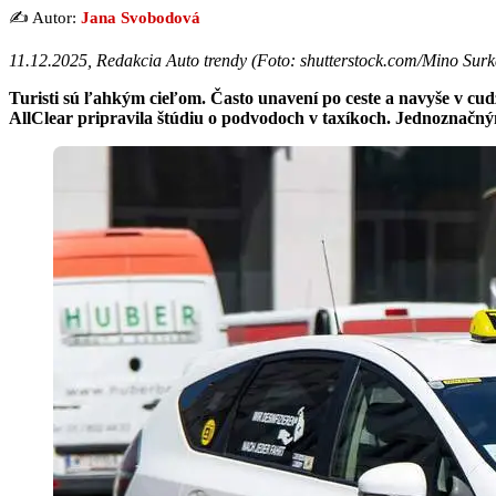
✍️ Autor:
Jana Svobodová
11.12.2025, Redakcia Auto trendy (
Foto: shutterstock.com/Mino Surk
Turisti sú ľahkým cieľom. Často unavení po ceste a navyše v cudz
AllClear pripravila štúdiu o podvodoch v taxíkoch. Jednoznačný