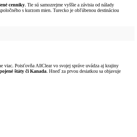
lené cenníky
. Tie sú samozrejme vyššie a závisia od nálady
a spoločného s kurzom mien. Turecko je obľúbenou destináciou
e viac. Poisťovňa AllClear vo svojej správe uvádza aj krajiny
Spojené štáty či Kanada
. Hneď za prvou desiatkou sa objavuje