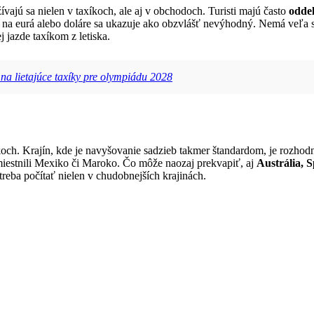
ívajú sa nielen v taxíkoch, ale aj v obchodoch. Turisti majú často
odde
čet na eurá alebo doláre sa ukazuje ako obzvlášť nevýhodný. Nemá veľ
j jazde taxíkom z letiska.
na lietajúce taxíky pre olympiádu 2028
íkoch. Krajín, kde je navyšovanie sadzieb takmer štandardom, je rozhodn
iestnili Mexiko či Maroko. Čo môže naozaj prekvapiť, aj
Austrália, 
reba počítať nielen v chudobnejších krajinách.