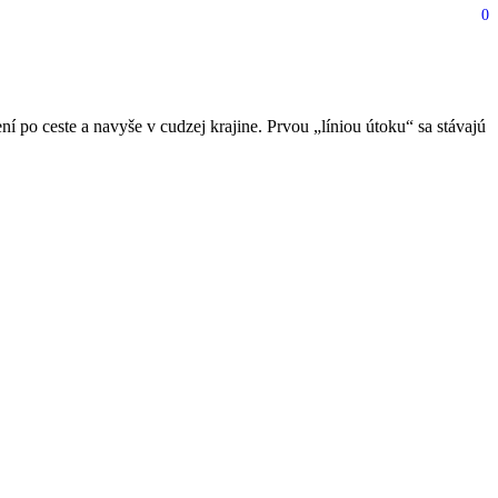
0
iac
po ceste a navyše v cudzej krajine. Prvou „líniou útoku“ sa stávajú