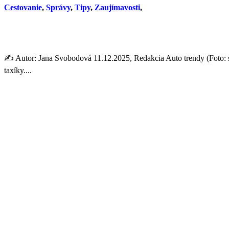
Cestovanie
,
Správy
,
Tipy
,
Zaujímavosti
,
Podvody taxikárov: V ktorých 
✍️ Autor: Jana Svobodová 11.12.2025, Redakcia Auto trendy (Foto: sh
taxíky....