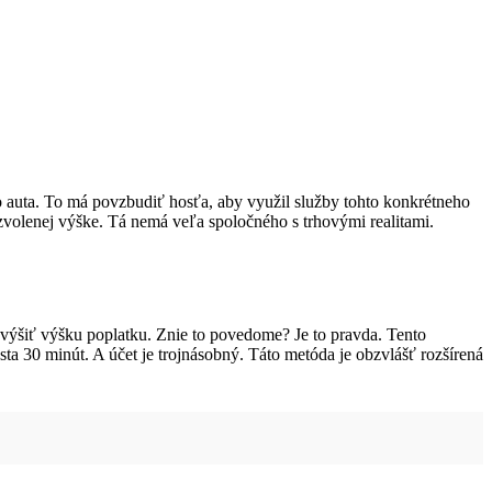
ho auta. To má povzbudiť hosťa, aby využil služby tohto konkrétneho
zvolenej výške. Tá nemá veľa spoločného s trhovými realitami.
avýšiť výšku poplatku. Znie to povedome? Je to pravda. Tento
ta 30 minút. A účet je trojnásobný. Táto metóda je obzvlášť rozšírená