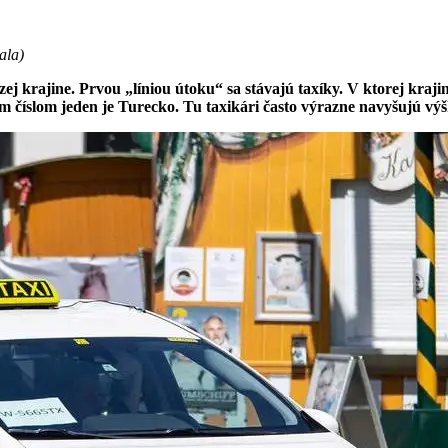
ala
)
ej krajine. Prvou „líniou útoku“ sa stávajú taxíky. V ktorej kraj
m číslom jeden je Turecko. Tu taxikári často výrazne navyšujú vý