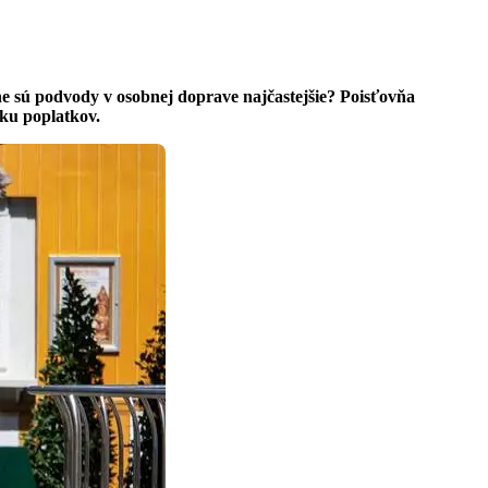
ine sú podvody v osobnej doprave najčastejšie? Poisťovňa
šku poplatkov.