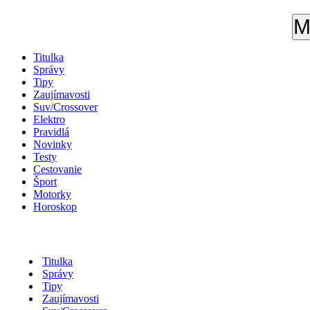
M
Titulka
Správy
Tipy
Zaujímavosti
Suv/Crossover
Elektro
Pravidlá
Novinky
Testy
Cestovanie
Šport
Motorky
Horoskop
Titulka
Správy
Tipy
Zaujímavosti