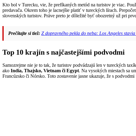
Kto bol v Turecku, vie, že prefíkaných metód na turistov je viac. Použ
predavača. Okrem toho je lacnejšie platiť v tureckých lírach. Prepo
slovenských turistov. Práve preto je dôležité byť obozretný už pri prve
Prečítajte si tiež:
Z dopravného pekla do neba: Los Angeles stavia 
Top 10 krajín s najčastejšími podvodmi
Samozrejme nie je to tak, že turistov podvádzajú len v tureckých tax
ako
India, Thajsko, Vietnam či Egypt
. Na vysokých miestach sa um
Francúzsko či Nórsko. Toto zostavenie jasne ukazuje, že s podvodmi t