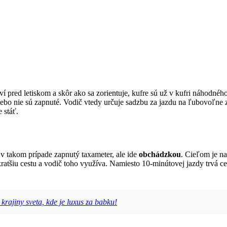
ví pred letiskom a skôr ako sa zorientuje, kufre sú už v kufri náhodné
ebo nie sú zapnuté. Vodič vtedy určuje sadzbu za jazdu na ľubovoľne 
 stáť.
 v takom prípade zapnutý taxameter, ale ide
obchádzkou
. Cieľom je n
tšiu cestu a vodič toho využíva. Namiesto 10-minútovej jazdy trvá ces
krajiny sveta, kde je luxus za babku!