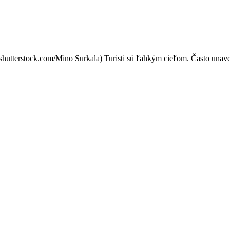
krajinách turisti riskujú najv
utterstock.com/Mino Surkala) Turisti sú ľahkým cieľom. Často unavení 