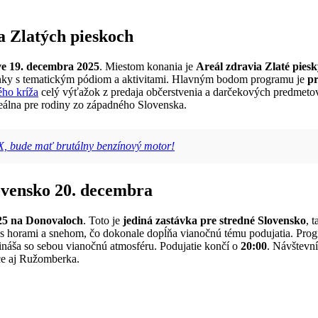
a Zlatých pieskoch
ve 19. decembra 2025
. Miestom konania je
Areál zdravia Zlaté pies
inky s tematickým pódiom a aktivitami. Hlavným bodom programu je
pr
ho kríža
celý výťažok z predaja občerstvenia a darčekových predmetov 
deálna pre rodiny zo západného Slovenska.
X, bude mať brutálny benzínový motor!
lovensko 20. decembra
25 na Donovaloch
. Toto je
jediná zastávka pre stredné Slovensko
, 
s horami a snehom, čo dokonale dopĺňa vianočnú tému podujatia. Pro
ináša so sebou vianočnú atmosféru. Podujatie končí o
20:00
. Návštevn
ce aj Ružomberka.