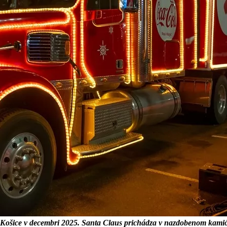
 Košice v decembri 2025. Santa Claus prichádza v nazdobenom kamió