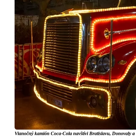
Vianočný kamión Coca-Cola navštívi Bratislavu, Donovaly a