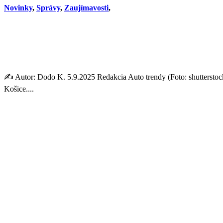
Novinky
,
Správy
,
Zaujímavosti
,
Vianočný kamión Coca-Cola pr
rozmer
✍️ Autor: Dodo K. 5.9.2025 Redakcia Auto trendy (Foto: shutterstoc
Košice....