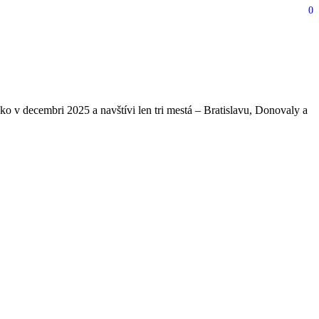
0
 tri dni a charitatívny
 v decembri 2025 a navštívi len tri mestá – Bratislavu, Donovaly a