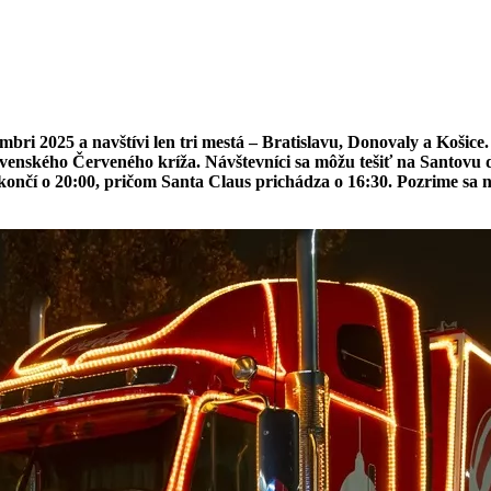
bri 2025 a navštívi len tri mestá – Bratislavu, Donovaly a Košic
enského Červeného kríža. Návštevníci sa môžu tešiť na Santovu d
ončí o 20:00, pričom Santa Claus prichádza o 16:30. Pozrime sa n