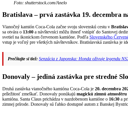
Foto: shutterstock.com/Anelo
Bratislava – prvá zastávka 19. decembra n
Vianočný kamión Coca-Cola začne svoju slovenskú cestu v
Bratisla
sa otvára o
13:00
a návštevníci môžu ihneď vstúpiť do Santovej ded
svetiel na ikonickom červenom kamióne. Podľa
Slovenského Červené
vstup je voľný pre všetkých návštevníkov. Bratislavská zastávka je i
Prečítajte si tiež:
Senzácia z Japonska: Honda oživuje legendu NS
Donovaly – jediná zastávka pre stredné S
Druhá zastávka vianočného kamióna Coca-Cola je
20. decembra 20
príležitosť zmeškať. Donovaly ponúkajú
magickú zimnú atmosféru
kamióna. Santa Claus prichádza v nazdobenom kamióne o
16:30
a pr
zimnej prírode. Donovaly sú ľahko dostupné autom z Banskej Bystri