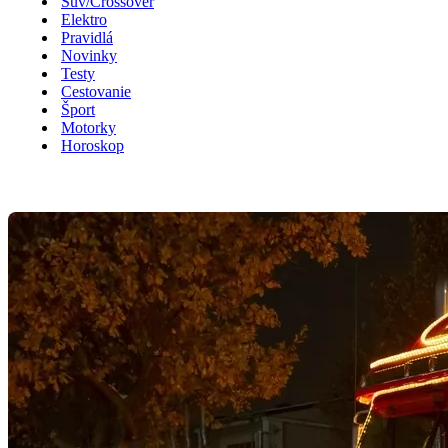
Suv/Crossover
Elektro
Pravidlá
Novinky
Testy
Cestovanie
Šport
Motorky
Horoskop