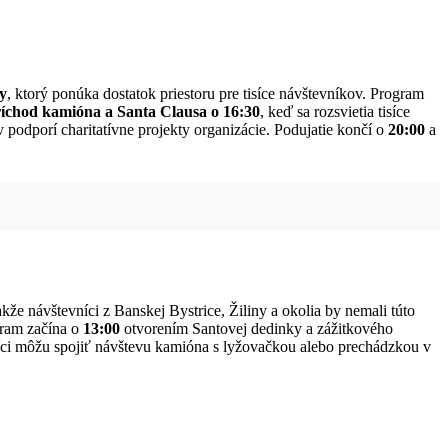
ky
, ktorý ponúka dostatok priestoru pre tisíce návštevníkov. Program
íchod kamióna a Santa Clausa o 16:30
, keď sa rozsvietia tisíce
podporí charitatívne projekty organizácie. Podujatie končí o
20:00
a
takže návštevníci z Banskej Bystrice, Žiliny a okolia by nemali túto
gram začína o
13:00
otvorením Santovej dedinky a zážitkového
íci môžu spojiť návštevu kamióna s lyžovačkou alebo prechádzkou v