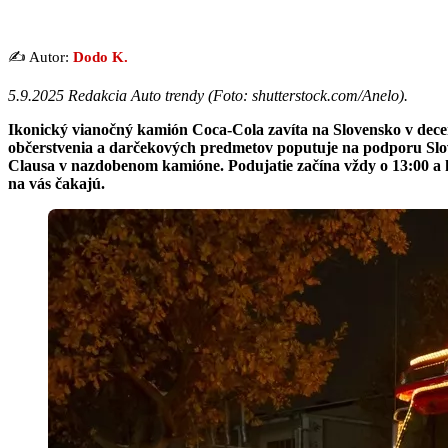
✍️ Autor:
Dodo K.
5.9.2025 Redakcia Auto trendy (Foto: shutterstock.com/Anelo).
Ikonický vianočný kamión Coca-Cola zavíta na Slovensko v decem
občerstvenia a darčekových predmetov poputuje na podporu Slov
Clausa v nazdobenom kamióne. Podujatie začína vždy o 13:00 a k
na vás čakajú.