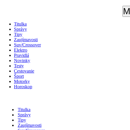
M
Titulka
Správy
Tipy
Zaujímavosti
Suv/Crossover
Elektro
Pravidlá
Novinky
Testy
Cestovanie
Šport
Motorky
Horoskop
Titulka
Správy
Tipy
Zaujímavosti