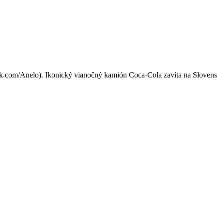
íde na Slovensko: Tri mestá,
k.com/Anelo). Ikonický vianočný kamión Coca-Cola zavíta na Slovensko