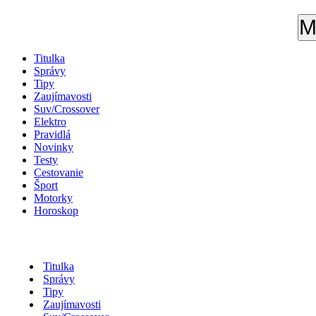
M
Titulka
Správy
Tipy
Zaujímavosti
Suv/Crossover
Elektro
Pravidlá
Novinky
Testy
Cestovanie
Šport
Motorky
Horoskop
Titulka
Správy
Tipy
Zaujímavosti