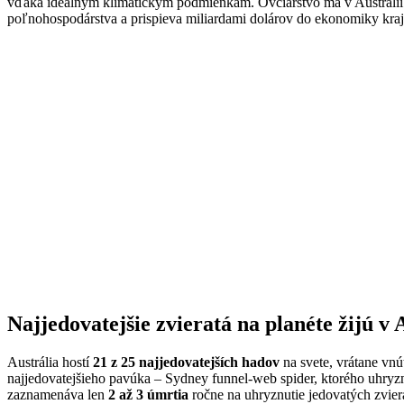
vďaka ideálnym klimatickým podmienkam. Ovčiarstvo má v Austrálii dl
poľnohospodárstva a prispieva miliardami dolárov do ekonomiky kraj
Najjedovatejšie zvieratá na planéte žijú v A
Austrália hostí
21 z 25 najjedovatejších hadov
na svete, vrátane vn
najjedovatejšieho pavúka – Sydney funnel-web spider, ktorého uhryz
zaznamenáva len
2 až 3 úmrtia
ročne na uhryznutie jedovatých zviera