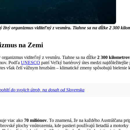
ný živý organizmus viditeľný z vesmíru. Tiahne sa na dĺžke 2 300 kilo
nizmus na Zemi
ý organizmus viditeľný z vesmíru. Tiahne sa na dĺžke
2 300 kilometrov
zmov. Podľa
UNESCO
patrí Veľký bariérový útes medzi najdôležitejšie
tes však čelí vážnym hrozbám – klimatické zmeny spôsobujú bielenie kor
pohltí do svojich útrob, na dosah od Slovenska
huje viac ako
70 miliónov
. To znamená, že na každého Austrálčana pr
brovské plochy vnútrozemia, kde pastieri používajú lietadlá a motorky na