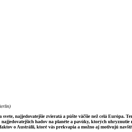
erlin
)
 svete, najjedovatejšie zvieratá a púšte väčšie než celá Európa. Ten
25 najjedovatejších hadov na planéte a pavúky, ktorých uhryznutie
faktov o Austrálii, ktoré vás prekvapia a možno aj motivujú navští