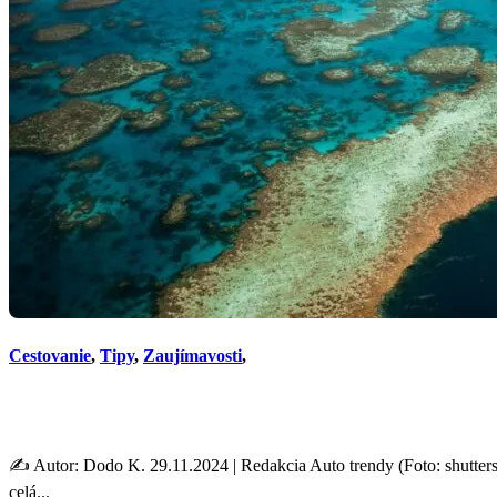
Cestovanie
,
Tipy
,
Zaujímavosti
,
Zaujímavosti o Austrálii: 15
✍️ Autor: Dodo K. 29.11.2024 | Redakcia Auto trendy (Foto: shuttersto
celá...