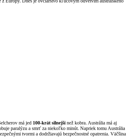
vce z Európy. Dnes je ovčiarstvo kľúčovým odvetvím austrálskeho
 Belcherov má jed
100-krát silnejší
než kobra. Austrália má aj
sobuje paralýzu a smrť za niekoľko minút. Napriek tomu Austrália
nebezpečnými tvormi a dodržiavajú bezpečnostné opatrenia. Väčšina