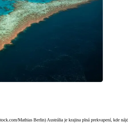
 faktov, ktoré vás prekvapia a
ck.com/Mathias Berlin) Austrália je krajina plná prekvapení, kde nájdet