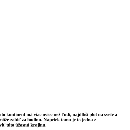
to kontinent má viac oviec než ľudí, najdlhší plot na svete a
 môže zabiť za hodinu. Napriek tomu je to jedna z
viť túto úžasnú krajinu.