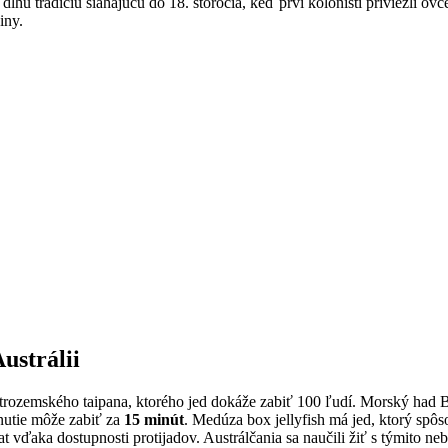
hú tradíciu siahajúcu do 18. storočia, keď prví kolonisti priviezli o
iny.
ustrálii
útrozemského taipana, ktorého jed dokáže zabiť 100 ľudí. Morský had
nutie môže zabiť za
15 minút
. Medúza box jellyfish má jed, ktorý spô
t vďaka dostupnosti protijadov. Austrálčania sa naučili žiť s týmito 