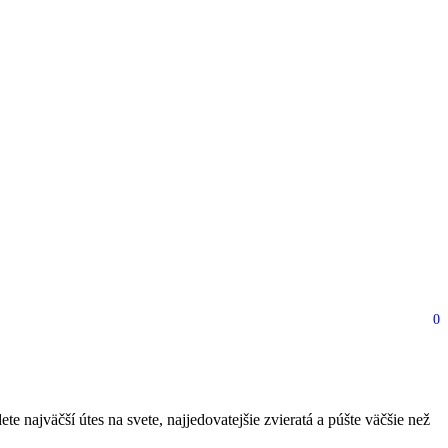
0
 ohromia
e najväčší útes na svete, najjedovatejšie zvieratá a púšte väčšie než