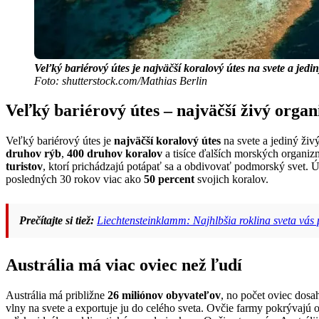
Veľký bariérový útes je najväčší koralový útes na svete a jedi
Foto: shutterstock.com/Mathias Berlin
Veľký bariérový útes – najväčší živý orga
Veľký bariérový útes je
najväčší koralový útes
na svete a jediný živ
druhov rýb
,
400 druhov koralov
a tisíce ďalších morských organi
turistov
, ktorí prichádzajú potápať sa a obdivovať podmorský svet. Ú
posledných 30 rokov viac ako
50 percent
svojich koralov.
Prečítajte si tiež:
Liechtensteinklamm: Najhlbšia roklina sveta vás 
Austrália má viac oviec než ľudí
Austrália má približne
26 miliónov obyvateľov
, no počet oviec dosa
vlny na svete a exportuje ju do celého sveta. Ovčie farmy pokrývajú o