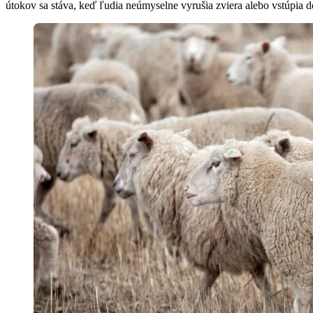
útokov sa stáva, keď ľudia neúmyselne vyrušia zviera alebo vstúpia do 