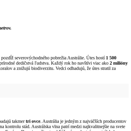
metrov.
pozdĺž severovýchodného pobrežia Austrálie. Útes hostí
1 500
 prírodné dedičstvá ľudstva. Každý rok ho navštívi viac ako
2 milióny
alov a znižujú biodiverzitu. Vedci odhadujú, že útes stratil za
ipadajú takmer
tri ovce
. Austrália je jedným z najväčších producentov
 kontrolu stád. Austrálska vlna patrí medzi najkvalitnejšie na svete