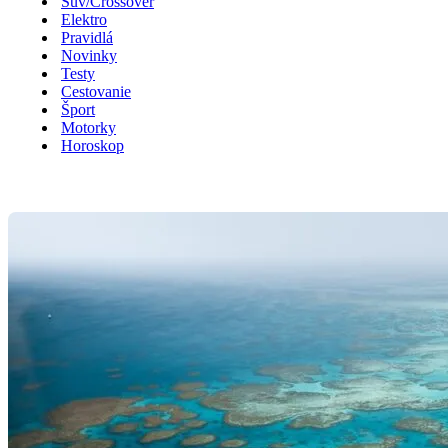
Suv/Crossover
Elektro
Pravidlá
Novinky
Testy
Cestovanie
Šport
Motorky
Horoskop