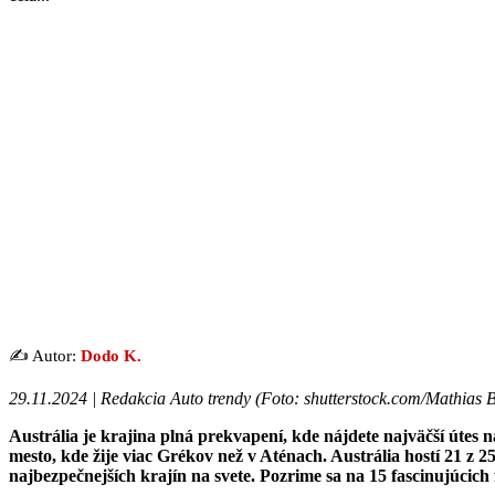
✍️ Autor:
Dodo K.
29.11.2024 | Redakcia Auto trendy (
Foto: shutterstock.com/Mathias B
Austrália je krajina plná prekvapení, kde nájdete najväčší útes na
mesto, kde žije viac Grékov než v Aténach. Austrália hostí 21 z 
najbezpečnejších krajín na svete. Pozrime sa na 15 fascinujúcich 