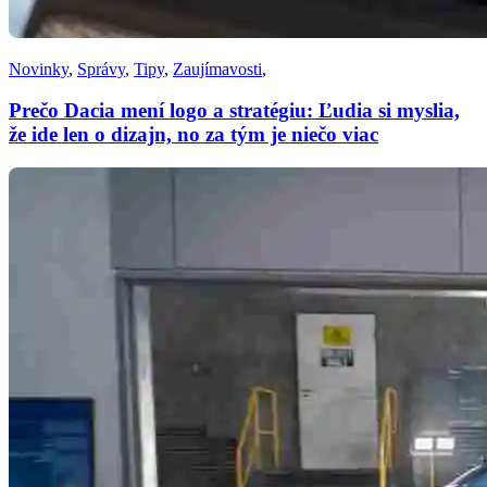
Novinky
,
Správy
,
Tipy
,
Zaujímavosti
,
Prečo Dacia mení logo a stratégiu: Ľudia si myslia,
že ide len o dizajn, no za tým je niečo viac