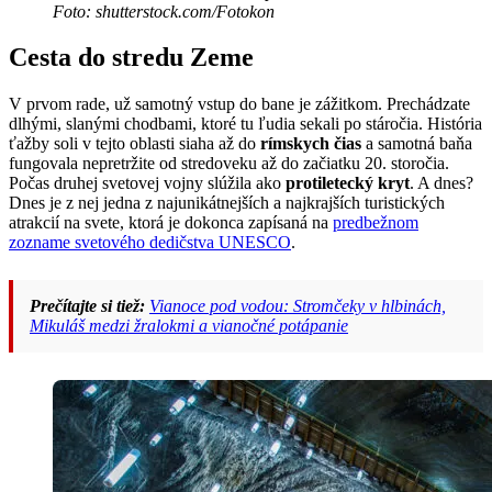
Foto: shutterstock.com/Fotokon
Cesta do stredu Zeme
V prvom rade, už samotný vstup do bane je zážitkom. Prechádzate
dlhými, slanými chodbami, ktoré tu ľudia sekali po stáročia. História
ťažby soli v tejto oblasti siaha až do
rímskych čias
a samotná baňa
fungovala nepretržite od stredoveku až do začiatku 20. storočia.
Počas druhej svetovej vojny slúžila ako
protiletecký kryt
. A dnes?
Dnes je z nej jedna z najunikátnejších a najkrajších turistických
atrakcií na svete, ktorá je dokonca zapísaná na
predbežnom
zozname svetového dedičstva UNESCO
.
Prečítajte si tiež:
Vianoce pod vodou: Stromčeky v hlbinách,
Mikuláš medzi žralokmi a vianočné potápanie