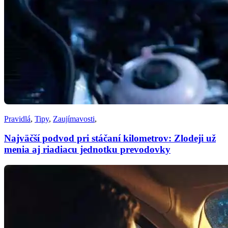
Pravidlá
,
Tipy
,
Zaujímavosti
,
Najväčší podvod pri stáčaní kilometrov: Zlodeji už
menia aj riadiacu jednotku prevodovky