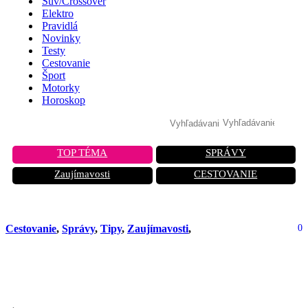
Suv/Crossover
Elektro
Pravidlá
Novinky
Testy
Cestovanie
Šport
Motorky
Horoskop
TOP TÉMA
SPRÁVY
Zaujímavosti
CESTOVANIE
Cestovanie
,
Správy
,
Tipy
,
Zaujímavosti
,
0
Tip na výlet, ktorý vám vyrazí dych:
Vitajte v Salina Turda