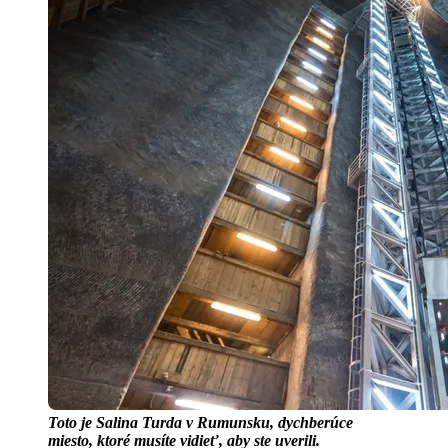
Toto je Salina Turda v Rumunsku, dychberúce
miesto, ktoré musíte vidieť, aby ste uverili.