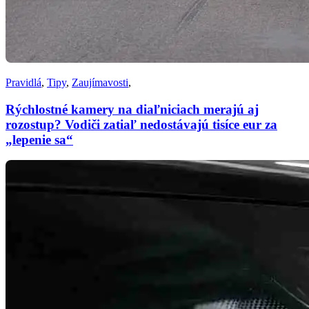
Pravidlá
,
Tipy
,
Zaujímavosti
,
Rýchlostné kamery na diaľniciach merajú aj
rozostup? Vodiči zatiaľ nedostávajú tisíce eur za
„lepenie sa“