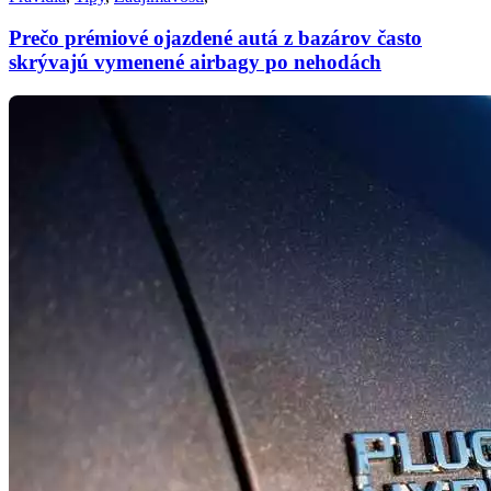
Prečo prémiové ojazdené autá z bazárov často
skrývajú vymenené airbagy po nehodách