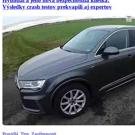
Hyundai a jeho nová bezpečnostná klietka:
Výsledky crash testov prekvapili aj expertov
Pravidlá
,
Tipy
,
Zaujímavosti
,