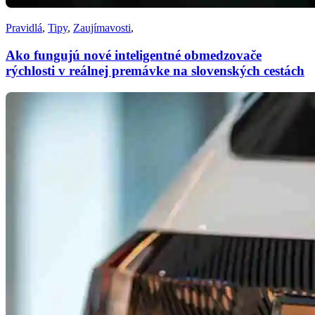
Pravidlá
,
Tipy
,
Zaujímavosti
,
Ako fungujú nové inteligentné obmedzovače
rýchlosti v reálnej premávke na slovenských cestách