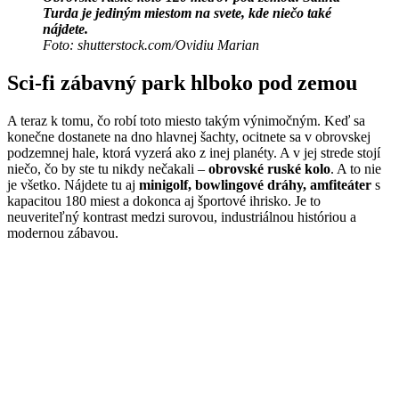
Turda je jediným miestom na svete, kde niečo také
nájdete.
Foto: shutterstock.com/Ovidiu Marian
Sci-fi zábavný park hlboko pod zemou
A teraz k tomu, čo robí toto miesto takým výnimočným. Keď sa
konečne dostanete na dno hlavnej šachty, ocitnete sa v obrovskej
podzemnej hale, ktorá vyzerá ako z inej planéty. A v jej strede stojí
niečo, čo by ste tu nikdy nečakali –
obrovské ruské kolo
. A to nie
je všetko. Nájdete tu aj
minigolf, bowlingové dráhy, amfiteáter
s
kapacitou 180 miest a dokonca aj športové ihrisko. Je to
neuveriteľný kontrast medzi surovou, industriálnou históriou a
modernou zábavou.