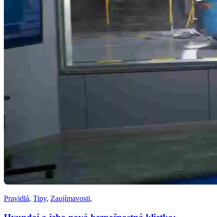
Pravidlá
,
Tipy
,
Zaujímavosti
,