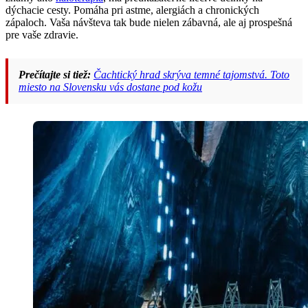
dýchacie cesty. Pomáha pri astme, alergiách a chronických
zápaloch. Vaša návšteva tak bude nielen zábavná, ale aj prospešná
pre vaše zdravie.
Prečítajte si tiež:
Čachtický hrad skrýva temné tajomstvá. Toto
miesto na Slovensku vás dostane pod kožu