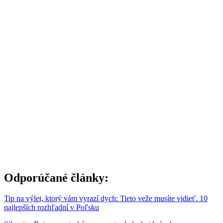
Odporúčané články:
Tip na výlet, ktorý vám vyrazí dych: Tieto veže musíte vidieť. 10
najlepších rozhľadní v Poľsku