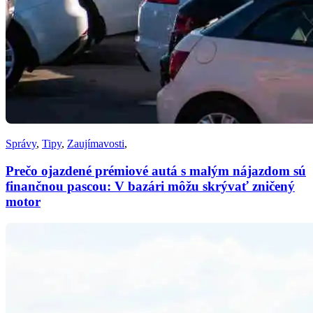
Správy
,
Tipy
,
Zaujímavosti
,
Prečo ojazdené prémiové autá s malým nájazdom sú
finančnou pascou: V bazári môžu skrývať zničený
motor