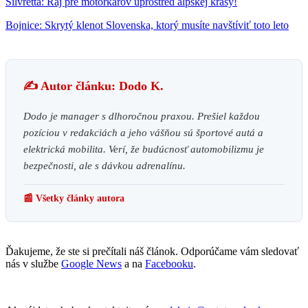
Silvretta: Raj pre motorkárov uprostred alpskej krásy!
Bojnice: Skrytý klenot Slovenska, ktorý musíte navštíviť toto leto
✍️ Autor článku: Dodo K.
Dodo je manager s dlhoročnou praxou. Prešiel každou
pozíciou v redakciách a jeho vášňou sú športové autá a
elektrická mobilita. Verí, že budúcnosť automobilizmu je
bezpečnosti, ale s dávkou adrenalínu.
📰 Všetky články autora
Ďakujeme, že ste si prečítali náš článok. Odporúčame vám sledovať
nás v službe
Google News
a na
Facebooku
.