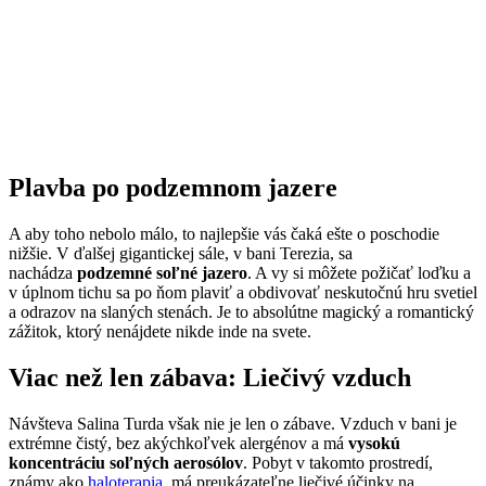
Plavba po podzemnom jazere
A aby toho nebolo málo, to najlepšie vás čaká ešte o poschodie
nižšie. V ďalšej gigantickej sále, v bani Terezia, sa
nachádza
podzemné soľné jazero
. A vy si môžete požičať loďku a
v úplnom tichu sa po ňom plaviť a obdivovať neskutočnú hru svetiel
a odrazov na slaných stenách. Je to absolútne magický a romantický
zážitok, ktorý nenájdete nikde inde na svete.
Viac než len zábava: Liečivý vzduch
Návšteva Salina Turda však nie je len o zábave. Vzduch v bani je
extrémne čistý, bez akýchkoľvek alergénov a má
vysokú
koncentráciu soľných aerosólov
. Pobyt v takomto prostredí,
známy ako
haloterapia
, má preukázateľne liečivé účinky na