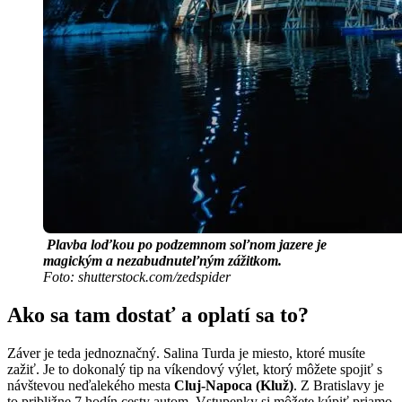
Plavba loďkou po podzemnom soľnom jazere je
magickým a nezabudnuteľným zážitkom.
Foto: shutterstock.com/zedspider
Ako sa tam dostať a oplatí sa to?
Záver je teda jednoznačný. Salina Turda je miesto, ktoré musíte
zažiť. Je to dokonalý tip na víkendový výlet, ktorý môžete spojiť s
návštevou neďalekého mesta
Cluj-Napoca (Kluž)
. Z Bratislavy je
to približne 7 hodín cesty autom. Vstupenky si môžete kúpiť priamo