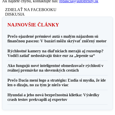
Ak nájdete chybu, kontaktujte nás:
redakcia@autotrendy.sk
ZDIELAŤ NA FACEBOOKU
DISKUSIA
NAJNOVŠIE ČLÁNKY
Prečo ojazdené prémiové autá s malým nájazdom sú
finančnou pascou: V bazári môžu skrývať zničený motor
Rýchlostné kamery na diaľniciach merajú aj rozostup?
Vodiči zatiaľ nedostávajú tisíce eur za „lepenie sa“
Ako fungujú nové inteligentné obmedzovače rýchlosti v
reálnej premávke na slovenských cestách
Prečo Dacia mení logo a stratégiu: Ľudia si myslia, že ide
len o dizajn, no za tým je niečo viac
Hyundai a jeho nová bezpečnostná klietka: Výsledky
crash testov prekvapili aj expertov