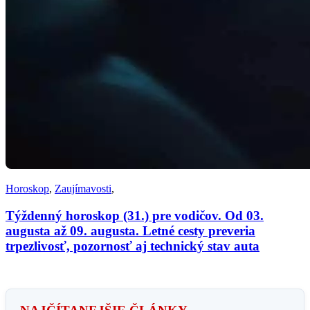
Horoskop
,
Zaujímavosti
,
Týždenný horoskop (31.) pre vodičov. Od 03.
augusta až 09. augusta. Letné cesty preveria
trpezlivosť, pozornosť aj technický stav auta