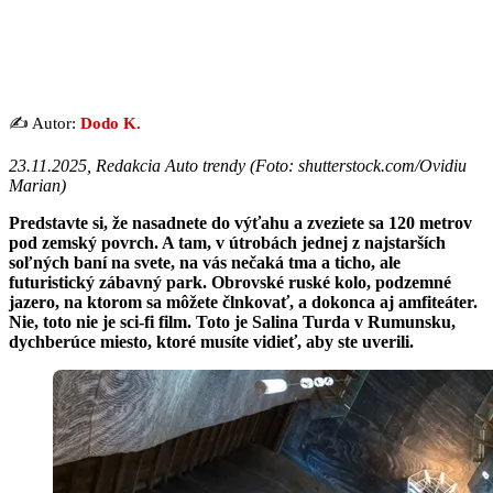
✍️ Autor:
Dodo K.
23.11.2025, Redakcia Auto trendy (
Foto: shutterstock.com/Ovidiu
Marian
)
Predstavte si, že nasadnete do výťahu a zveziete sa 120 metrov
pod zemský povrch. A tam, v útrobách jednej z najstarších
soľných baní na svete, na vás nečaká tma a ticho, ale
futuristický zábavný park. Obrovské ruské kolo, podzemné
jazero, na ktorom sa môžete člnkovať, a dokonca aj amfiteáter.
Nie, toto nie je sci-fi film. Toto je Salina Turda v Rumunsku,
dychberúce miesto, ktoré musíte vidieť, aby ste uverili.